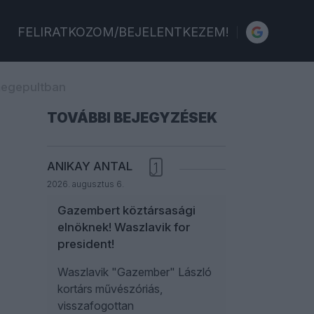
FELIRATKOZOM/BEJELENTKEZEM!
megepultban
TOVÁBBI BEJEGYZÉSEK
ANIKAY ANTAL
1
2026. augusztus 6.
Gazembert köztársasági
elnöknek! Waszlavik for
president!
Waszlavik "Gazember" László
kortárs művészóriás,
visszafogottan