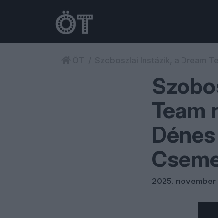
ÖT
Szoboszlai Instázik, a Dream 
Szobos
Team r
Dénes 
Cseme
2025. november 