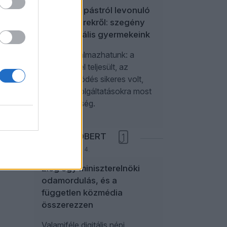
A politikai pástról levonuló
influenszerekről: szegény
paraszociális gyermekeink
Úgy is fogalmazhatunk: a
kampánycél teljesült, az
együttműködés sikeres volt,
további szolgáltatásokra most
nincs szükség.
NÉMETH RÓBERT
1
2026. augusztus 4.
Elég egy miniszterelnöki
odamordulás, és a
független közmédia
összerezzen
Valamiféle digitális népi