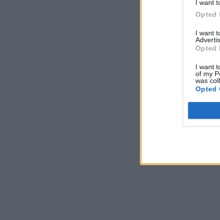
I want t
Opted 
I want 
Advertis
Opted 
I want t
of my P
was col
Opted 