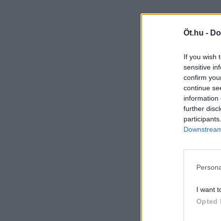
Öt.hu -
Do
If you wish 
sensitive in
confirm you
continue se
information 
further disc
participants
Downstream 
Persona
I want t
Opted 