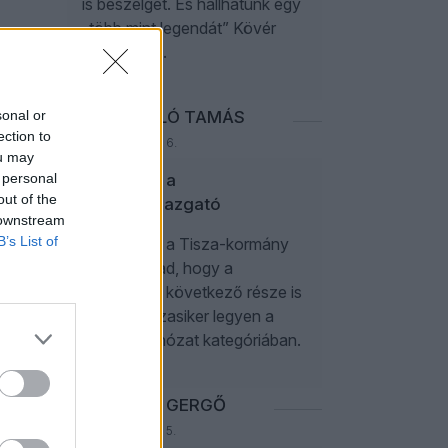
is beszélget. És hallhatunk egy
„több mint legendát” Kövér
Lászlóról is.
sonal or
PAPP LÁSZLÓ TAMÁS
ection to
2026. augusztus 6.
ou may
 personal
Sógorom, a
out of the
múzeumigazgató
 downstream
B’s List of
Úgy néz ki, a Tisza-kormány
jó úton halad, hogy a
Sógország következő része is
zajos kasszasiker legyen a
botránybohózat kategóriában.
NEFELEJCS GERGŐ
2026. augusztus 5.