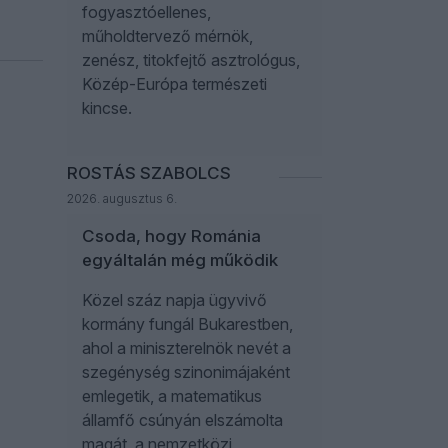
fogyasztóellenes,
műholdtervező mérnök,
zenész, titokfejtő asztrológus,
Közép-Európa természeti
kincse.
ROSTÁS SZABOLCS
2026. augusztus 6.
Csoda, hogy Románia
egyáltalán még működik
Közel száz napja ügyvivő
kormány fungál Bukarestben,
ahol a miniszterelnök nevét a
szegénység szinonimájaként
emlegetik, a matematikus
államfő csúnyán elszámolta
magát, a nemzetközi