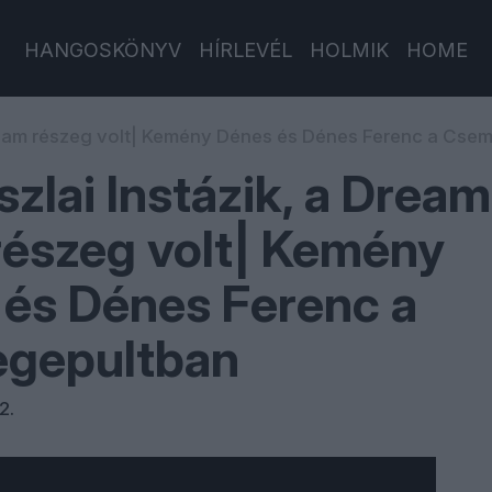
HANGOSKÖNYV
HÍRLEVÉL
HOLMIK
HOME
Team részeg volt| Kemény Dénes és Dénes Ferenc a Cse
zlai Instázik, a Dream
észeg volt| Kemény
és Dénes Ferenc a
gepultban
2.