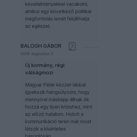
követelményekkel vacakolni,
amikor egy következő politikai
megfontolás ismét felülírhatja
az egészet.
BALOGH GÁBOR
7
2026. augusztus 3.
Új kormány, régi
válságmozi
Magyar Péter kézzel-lábbal
igyekszik hangsúlyozni, hogy
mennyivel másképp állnak ők
hozzá egy ilyen krízishez, mint
az előző hatalom. Holott a
kommunikáció terén már most
látszik a kísérteties
hasonlóság.