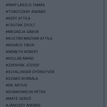
#PAPP LÁSZLÓ TAMÁS
#TOROCZKAY ANDRÁS
#KERT ATTILA
#CSUTAK ZSOLT
#MEGADJA GÁBOR
#KUSTÁN MAGYARI ATTILA
#KOVÁCS TIBOR
#NÉMETH RÓBERT
#KOLLÁR ÁRPÁD
#ZDENYÁK JÓZSEF
#SCHILLINGER GYÖNGYVÉR
#SZABÓ BORBÁLA
#DR. RATIUS
#DOBROWIECKI PÉTER
#MÁTÉ GERGŐ
#JÁNOSSY ANDRÁS