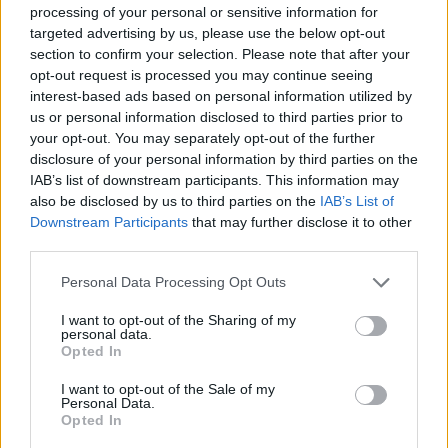
kutatója szerint rengeteg boszniai háborús
processing of your personal or sensitive information for
történet bizonyult álhírnek, ezért szerinte csak
targeted advertising by us, please use the below opt-out
section to confirm your selection. Please note that after your
alapos vizsgálat után lehet bármilyen
opt-out request is processed you may continue seeing
következtetést levonni. A
Morgenpost
is idézi
interest-based ads based on personal information utilized by
Vučić
reagálását
, amely szerint akkoriban
us or personal information disclosed to third parties prior to
újságíróként és tolmácsként dolgozott, nem vett
your opt-out. You may separately opt-out of the further
részt harcokban, és nem használt fegyvert. A
disclosure of your personal information by third parties on the
horvát
Nacional
portál
kiemelt
e, hogy Vučić”
IAB’s list of downstream participants. This information may
„hidegvérű gyilkosoknak” minősítette azokat,
also be disclosed by us to third parties on the
IAB’s List of
Downstream Participants
that may further disclose it to other
akik az említett állításokat terjesztik.
third parties.
Nem valószínű, hogy valaha is kiderül a teljes
Personal Data Processing Opt Outs
igazság a szerb elnök esetleges szerepéről a
„mesterlövész-szafarikban”, de a gyanú felhőit
I want to opt-out of the Sharing of my
personal data.
nem lesz könnyű eloszlatni, főleg annak
Opted In
tudatában, hogy a balkáni háborúk alatt több
szélsőséges megnyilvánulásával hívta fel magára
I want to opt-out of the Sale of my
Personal Data.
a figyelmet. Például 1995. július 20-án Vučić
Opted In
akkor még a Szerb Radikális Párt képviselőjeként