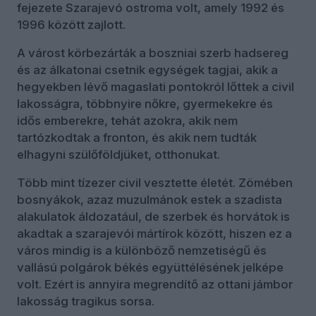
fejezete Szarajevó ostroma volt, amely 1992 és
1996 között zajlott.
A várost körbezárták a boszniai szerb hadsereg
és az álkatonai csetnik egységek tagjai, akik a
hegyekben lévő magaslati pontokról lőttek a civil
lakosságra, többnyire nőkre, gyermekekre és
idős emberekre, tehát azokra, akik nem
tartózkodtak a fronton, és akik nem tudták
elhagyni szülőföldjüket, otthonukat.
Több mint tízezer civil vesztette életét. Zömében
bosnyákok, azaz muzulmánok estek a szadista
alakulatok áldozatául, de szerbek és horvátok is
akadtak a szarajevói mártírok között, hiszen ez a
város mindig is a különböző nemzetiségű és
vallású polgárok békés együttélésének jelképe
volt. Ezért is annyira megrendítő az ottani jámbor
lakosság tragikus sorsa.