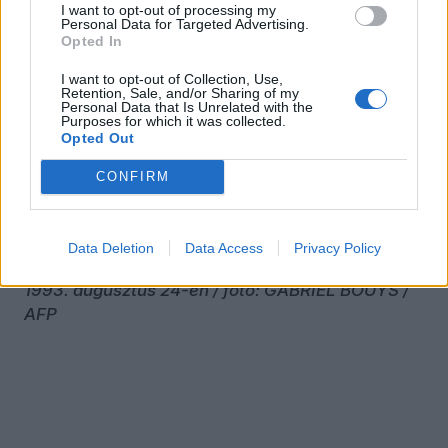
azt mondta
a szerb parlamentben: „Egy megölt
I want to opt-out of processing my
Personal Data for Targeted Advertising.
szerbért száz muzulmánt gyilkolunk meg!”
Opted In
Az említett vérfagyasztó kijelentés kilenc nappal
I want to opt-out of Collection, Use,
Retention, Sale, and/or Sharing of my
a Ratko Mladić tábornok vezette, a boszniai
Personal Data that Is Unrelated with the
szerbek által elkövetett srebrenicai vérengzés
Purposes for which it was collected.
Opted Out
után hagyta el Vučić száját.
CONFIRM
Data Deletion
Data Access
Privacy Policy
Borítókép: A hírhedt szarajevói Mesterlövész utca
1993. augusztus 24-én / fotó: GABRIEL BOUYS /
AFP