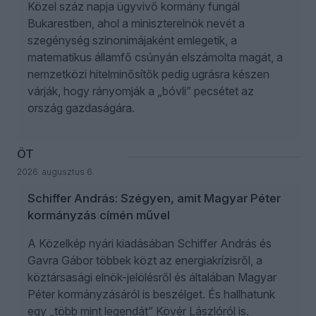
Közel száz napja ügyvivő kormány fungál
Bukarestben, ahol a miniszterelnök nevét a
szegénység szinonimájaként emlegetik, a
matematikus államfő csúnyán elszámolta magát, a
nemzetközi hitelminősítők pedig ugrásra készen
várják, hogy rányomják a „bóvli” pecsétet az
ország gazdaságára.
ÖT
2026. augusztus 6.
Schiffer András: Szégyen, amit Magyar Péter
kormányzás címén művel
A Közelkép nyári kiadásában Schiffer András és
Gavra Gábor többek közt az energiakrízisről, a
köztársasági elnök-jelölésről és általában Magyar
Péter kormányzásáról is beszélget. És hallhatunk
egy „több mint legendát” Kövér Lászlóról is.