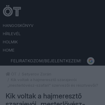
HANGOSKÖNYV
HÍRLEVÉL
HOLMIK
HOME
FELIRATKOZOM/BEJELENTKEZEM!
ÖT
Setyerov Zorán
Kik voltak a hajmeresztő szarajevói
„mesterlövész-szafari” szervezői és résztvevői?
Kik voltak a hajmeresztő
szarajevói „mesterlövész-