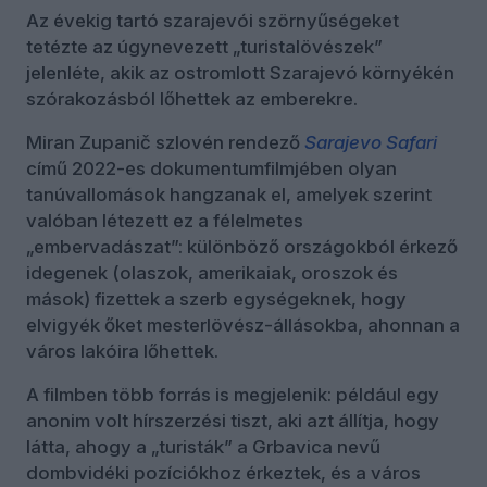
Az évekig tartó szarajevói szörnyűségeket
tetézte az úgynevezett „turistalövészek”
jelenléte, akik az ostromlott Szarajevó környékén
szórakozásból lőhettek az emberekre.
Miran Zupanič szlovén rendező
Sarajevo Safari
című 2022-es dokumentumfilmjében olyan
tanúvallomások hangzanak el, amelyek szerint
valóban létezett ez a félelmetes
„embervadászat”: különböző országokból érkező
idegenek (olaszok, amerikaiak, oroszok és
mások) fizettek a szerb egységeknek, hogy
elvigyék őket mesterlövész-állásokba, ahonnan a
város lakóira lőhettek.
A filmben több forrás is megjelenik: például egy
anonim volt hírszerzési tiszt, aki azt állítja, hogy
látta, ahogy a „turisták” a Grbavica nevű
dombvidéki pozíciókhoz érkeztek, és a város