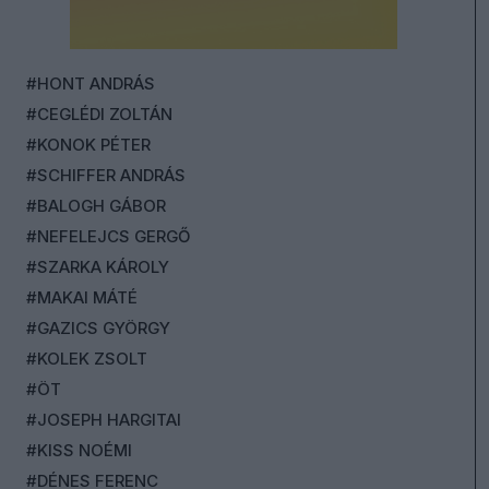
#HONT ANDRÁS
#CEGLÉDI ZOLTÁN
#KONOK PÉTER
#SCHIFFER ANDRÁS
#BALOGH GÁBOR
#NEFELEJCS GERGŐ
#SZARKA KÁROLY
#MAKAI MÁTÉ
#GAZICS GYÖRGY
#KOLEK ZSOLT
#ÖT
#JOSEPH HARGITAI
#KISS NOÉMI
#DÉNES FERENC