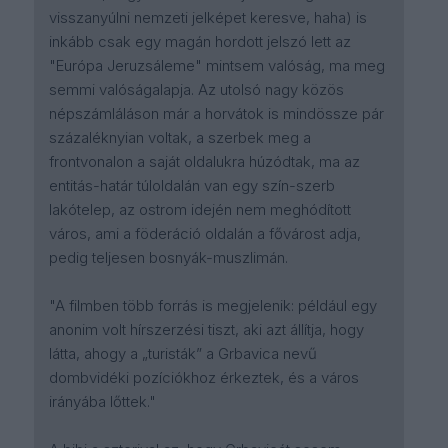
visszanyúlni nemzeti jelképet keresve, haha) is
inkább csak egy magán hordott jelszó lett az
"Európa Jeruzsáleme" mintsem valóság, ma meg
semmi valóságalapja. Az utolsó nagy közös
népszámláláson már a horvátok is mindössze pár
százaléknyian voltak, a szerbek meg a
frontvonalon a saját oldalukra húzódtak, ma az
entitás-határ túloldalán van egy szín-szerb
lakótelep, az ostrom idején nem meghódított
város, ami a föderáció oldalán a fővárost adja,
pedig teljesen bosnyák-muszlimán.
"A filmben több forrás is megjelenik: például egy
anonim volt hírszerzési tiszt, aki azt állítja, hogy
látta, ahogy a „turisták” a Grbavica nevű
dombvidéki pozíciókhoz érkeztek, és a város
irányába lőttek."