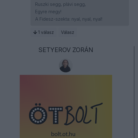
Ruszki segg, plávi segg,
Egyre megy!
A Fidesz-szekta: nyal, nyal, nyal!
1
válasz
Válasz
SETYEROV ZORÁN