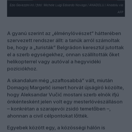
Ezio Gavezzini író / fotó: Michele Luigi Edoardo Novaga / ANADOLU / Anadolu via
AFP
A gyanú szerint az „élménylövészet” hátterében
szervezett rendszer állt: a tanúk arról számoltak
be, hogy a „turisták” Belgrádon keresztül jutottak
el a szerb egységekhez, onnan szállították őket
helikopterrel vagy autóval a hegyvidéki
pozíciókhoz.
A skandalum még „szaftosabbá” vált, miután
Domagoj Margetić ismert horvát újságíró közölte,
hogy Aleksandar Vučić mostani szerb elnök ifjú
önkéntesként jelen volt egy mesterlövészálláson
– konkrétan a szarajevói zsidó temetőben ­–,
ahonnan a civil célpontokat lőtték.
Egyebek között egy, a közösségi hálón is