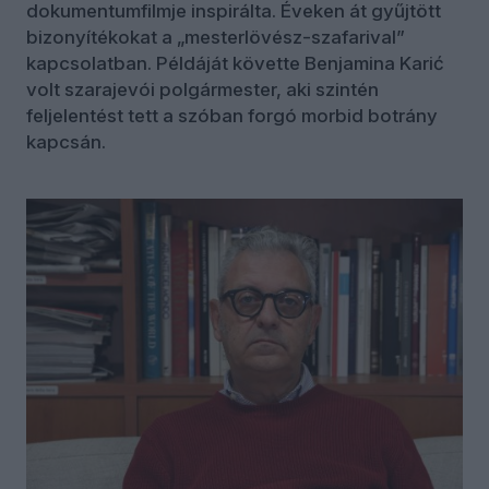
dokumentumfilmje inspirálta. Éveken át gyűjtött
bizonyítékokat a „mesterlövész-szafarival”
kapcsolatban. Példáját követte Benjamina Karić
volt szarajevói polgármester, aki szintén
feljelentést tett a szóban forgó morbid botrány
kapcsán.