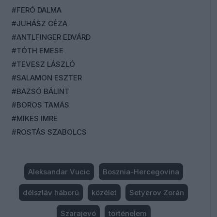
#FERÓ DALMA
#JUHÁSZ GÉZA
#ANTLFINGER EDVÁRD
#TÓTH EMESE
#TEVESZ LÁSZLÓ
#SALAMON ESZTER
#BAZSÓ BÁLINT
#BOROS TAMÁS
#MIKES IMRE
#ROSTÁS SZABOLCS
Aleksandar Vucic
Bosznia-Hercegovina
délszláv háború
közélet
Setyerov Zorán
Szarajevó
történelem