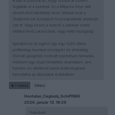
A bibi a sztorival az, hogy Grbavicát sosem
foglalták el a szerbek. Ez a Miljacka folyó déli
részén lévő lakótelep neve, többek közt a
Zseljeznicsár Szarajevó focicsapatának stadionja
van itt. Vagy keveri a szerző a valóban szerb
oldalon lévő Lukavicával, vagy nettó hazugság.
Igazából ez az egész ügy egy Vučić elleni,
politikailag (európai országok) és etnikailag
(horvát újságírók) motivált személyes támadás,
mintsem egy olyan hihetetlen skandalum, ami
harminc év elteltével bármi érdemlegeset
bemutatna az áldozatok érdekében.
1
válasz
Válasz
Hontalan_Ceglady_SchiffNER
2026. január 13. 18:29
Haikuban: