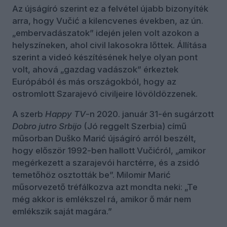
Az újságíró szerint ez a felvétel újabb bizonyíték
arra, hogy Vučić a kilencvenes években, az ún.
„embervadászatok” idején jelen volt azokon a
helyszíneken, ahol civil lakosokra lőttek. Állítása
szerint a videó készítésének helye olyan pont
volt, ahová „gazdag vadászok” érkeztek
Európából és más országokból, hogy az
ostromlott Szarajevó civiljeire lövöldözzenek.
A szerb
Happy TV
-n 2020. január 31-én sugárzott
Dobro jutro Srbijo
(Jó reggelt Szerbia) című
műsorban Duško Marić újságíró arról beszélt,
hogy először 1992-ben hallott Vučićról, „amikor
megérkezett a szarajevói harctérre, és a zsidó
temetőhöz osztották be”. Milomir Marić
műsorvezető tréfálkozva azt mondta neki: „Te
még akkor is emlékszel rá, amikor ő már nem
emlékszik saját magára.”