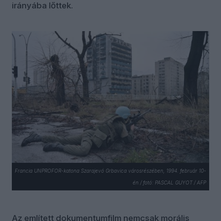
irányába lőttek.
Francia UNPROFOR-katona Szarajevó Grbavica városrészében, 1994. február 10-
én / fotó: PASCAL GUYOT / AFP
Az említett dokumentumfilm nemcsak morális