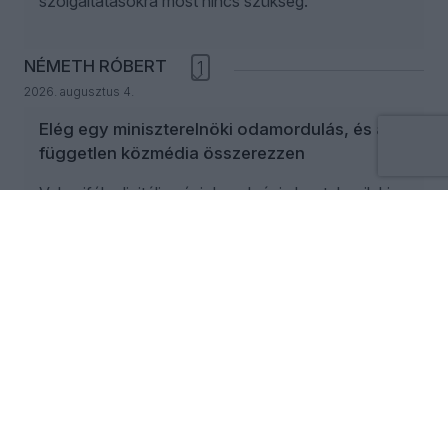
szolgáltatásokra most nincs szükség.
NÉMETH RÓBERT
1
2026. augusztus 4.
Elég egy miniszterelnöki odamordulás, és a
független közmédia összerezzen
Valamiféle digitális népi demokrácia bontakozik ki a
szemünk előtt. Gépi demokrácia.
SCHILLINGER GYÖNGYVÉR
2026. augusztus 4.
Közvagyonvédelem, politikai leszámolás
vagy kormányzati PR?
Nem az intézmény számít, hanem az aktuális
politikai megoldás, amelynek törvénybe foglalása