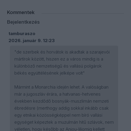
Kommentek
Bejelentkezés
tamburaszo
2026. január 9. 12:23
"de szerbek és horvátok is akadtak a szarajevói
mártírok között, hiszen ez a város mindig is a
különböző nemzetiségű és vallású polgárok
békés együttélésének jelképe volt"
Mármint a Monarchia idején lehet. A valóságban
már a jugoszláv érára, a hatvanas-hetvenes
években kezdődő bosnyák-muszlimán nemzeti
ébredésre (merthogy addig sokkal inkább csak
egy etnikai közösségképpel nem bíró vallási
egységet képeztek a muzulmán hitű szlávok, nem
véletlen, hogy később az Anjou-liliomig kellett