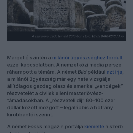
A szarajevói zsidó temető 2018-ban / fotó: ELVIS BARUKCIC / AFP
Margetić szintén a
milánói ügyészséghez fordult
ezzel kapcsolatban. A nemzetközi média persze
ráharapott a témára. A német
Bild
például
azt írja
,
a milánói ügyészség már egy hete vizsgálja
állítólagos gazdag olasz és amerikai „vendégek”
részvételét a civilek elleni mesterlövész-
támadásokban. A „részvételi díj” 80–100 ezer
dollár között mozgott – legalábbis a botrány
kirobbantói szerint.
A német
Focus
magazin portálja
kiemelte
a szerb