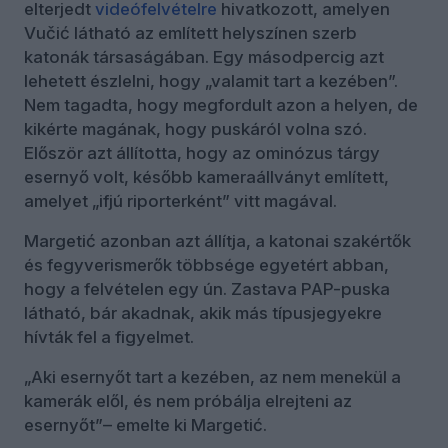
elterjedt
videófelvételre
hivatkozott, amelyen
Vučić látható az említett helyszínen szerb
katonák társaságában. Egy másodpercig azt
lehetett észlelni, hogy „valamit tart a kezében”.
Nem tagadta, hogy megfordult azon a helyen, de
kikérte magának, hogy puskáról volna szó.
Először azt állította, hogy az ominózus tárgy
esernyő volt, később kameraállványt említett,
amelyet „ifjú riporterként” vitt magával.
Margetić azonban azt állítja, a katonai szakértők
és fegyverismerők többsége egyetért abban,
hogy a felvételen egy ún. Zastava PAP-puska
látható, bár akadnak, akik más típusjegyekre
hívták fel a figyelmet.
„Aki esernyőt tart a kezében, az nem menekül a
kamerák elől, és nem próbálja elrejteni az
esernyőt”– emelte ki Margetić.