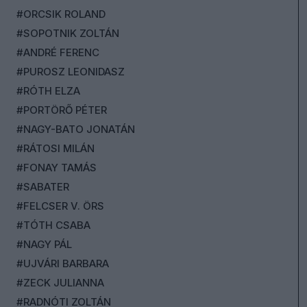
#ORCSIK ROLAND
#SOPOTNIK ZOLTÁN
#ANDRÉ FERENC
#PUROSZ LEONIDASZ
#RÓTH ELZA
#PORTÖRŐ PÉTER
#NAGY-BATO JONATÁN
#RÁTOSI MILÁN
#FONAY TAMÁS
#SABATER
#FELCSER V. ÖRS
#TÓTH CSABA
#NAGY PÁL
#UJVÁRI BARBARA
#ZECK JULIANNA
#RADNÓTI ZOLTÁN