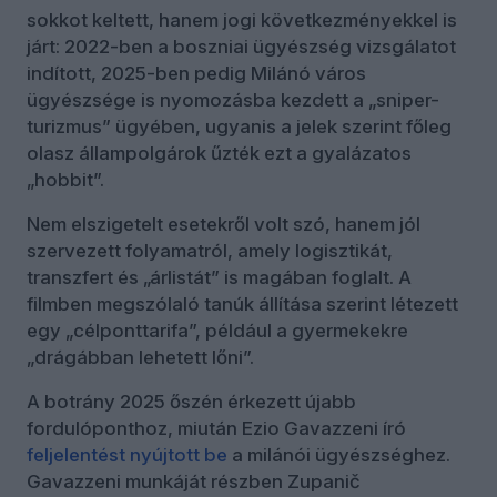
sokkot keltett, hanem jogi következményekkel is
járt: 2022-ben a boszniai ügyészség vizsgálatot
indított, 2025-ben pedig Milánó város
ügyészsége is nyomozásba kezdett a „sniper-
turizmus” ügyében, ugyanis a jelek szerint főleg
olasz állampolgárok űzték ezt a gyalázatos
„hobbit”.
Nem elszigetelt esetekről volt szó, hanem jól
szervezett folyamatról, amely logisztikát,
transzfert és „árlistát” is magában foglalt. A
filmben megszólaló tanúk állítása szerint létezett
egy „célponttarifa”, például a gyermekekre
„drágábban lehetett lőni”.
A botrány 2025 őszén érkezett újabb
fordulóponthoz, miután Ezio Gavazzeni író
feljelentést nyújtott be
a milánói ügyészséghez.
Gavazzeni munkáját részben Zupanič