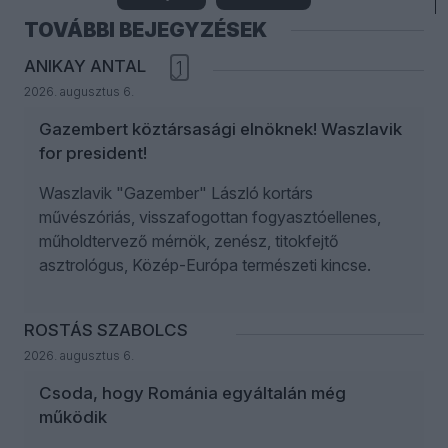
TOVÁBBI BEJEGYZÉSEK
ANIKAY ANTAL
1
2026. augusztus 6.
Gazembert köztársasági elnöknek! Waszlavik
for president!
Waszlavik "Gazember" László kortárs
művészóriás, visszafogottan fogyasztóellenes,
műholdtervező mérnök, zenész, titokfejtő
asztrológus, Közép-Európa természeti kincse.
ROSTÁS SZABOLCS
2026. augusztus 6.
Csoda, hogy Románia egyáltalán még
működik