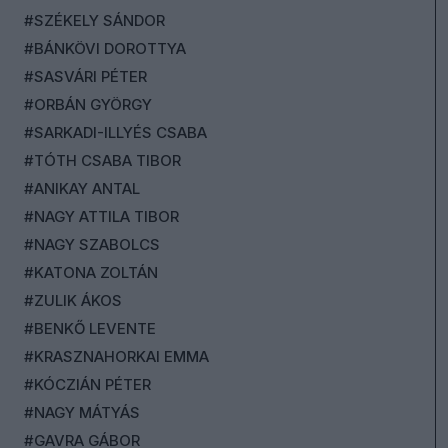
#SZÉKELY SÁNDOR
#BÁNKÖVI DOROTTYA
#SASVÁRI PÉTER
#ORBÁN GYÖRGY
#SARKADI-ILLYÉS CSABA
#TÓTH CSABA TIBOR
#ANIKAY ANTAL
#NAGY ATTILA TIBOR
#NAGY SZABOLCS
#KATONA ZOLTÁN
#ZULIK ÁKOS
#BENKŐ LEVENTE
#KRASZNAHORKAI EMMA
#KÓCZIÁN PÉTER
#NAGY MÁTYÁS
#GAVRA GÁBOR