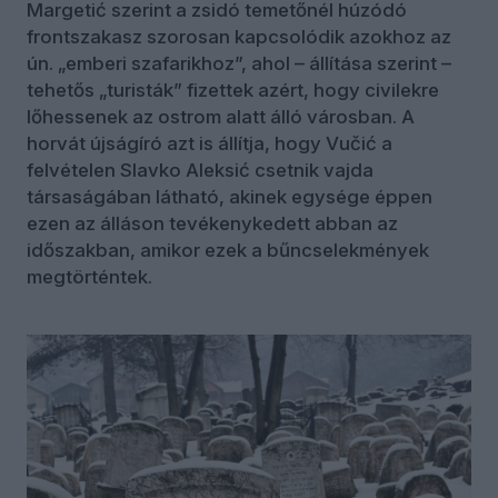
Margetić szerint a zsidó temetőnél húzódó
frontszakasz szorosan kapcsolódik azokhoz az
ún. „emberi szafarikhoz”, ahol – állítása szerint –
tehetős „turisták” fizettek azért, hogy civilekre
lőhessenek az ostrom alatt álló városban. A
horvát újságíró azt is állítja, hogy Vučić a
felvételen Slavko Aleksić csetnik vajda
társaságában látható, akinek egysége éppen
ezen az álláson tevékenykedett abban az
időszakban, amikor ezek a bűncselekmények
megtörténtek.