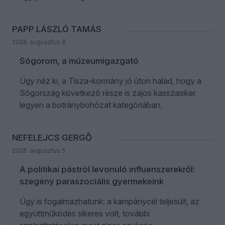
PAPP LÁSZLÓ TAMÁS
2026. augusztus 6.
Sógorom, a múzeumigazgató
Úgy néz ki, a Tisza-kormány jó úton halad, hogy a
Sógország következő része is zajos kasszasiker
legyen a botránybohózat kategóriában.
NEFELEJCS GERGŐ
2026. augusztus 5.
A politikai pástról levonuló influenszerekről:
szegény paraszociális gyermekeink
Úgy is fogalmazhatunk: a kampánycél teljesült, az
együttműködés sikeres volt, további