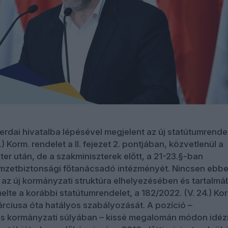
rdai hivatalba lépésével megjelent az új statútumrendele
.) Korm. rendelet a II. fejezet 2. pontjában, közvetlenül a
ter után, de a szakminiszterek előtt, a 21-23.§-ban
emzetbiztonsági főtanácsadó intézményét. Nincsen ebb
az új kormányzati struktúra elhelyezésében és tartalm
lte a korábbi statútumrendelet, a 182/2022. (V. 24.) Ko
rciusa óta hatályos szabályozását. A pozíció –
s kormányzati súlyában – kissé megalomán módon idézi