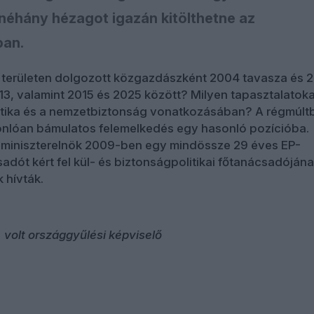
néhány hézagot igazán kitölthetne az
ban.
 területen dolgozott közgazdászként 2004 tavasza és 
13, valamint 2015 és 2025 között? Milyen tapasztalatoka
litika és a nemzetbiztonság vonatkozásában? A régmúlt
sonlóan bámulatos felemelkedés egy hasonló pozícióba.
j miniszterelnök 2009-ben egy mindössze 29 éves EP-
adót kért fel kül- és biztonságpolitikai főtanácsadójána
 hívták.
 volt országgyűlési képviselő