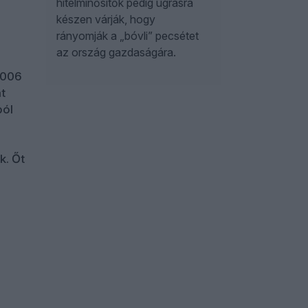
hitelminősítők pedig ugrásra
készen várják, hogy
rányomják a „bóvli” pecsétet
az ország gazdaságára.
2006
t
ból
k. Őt