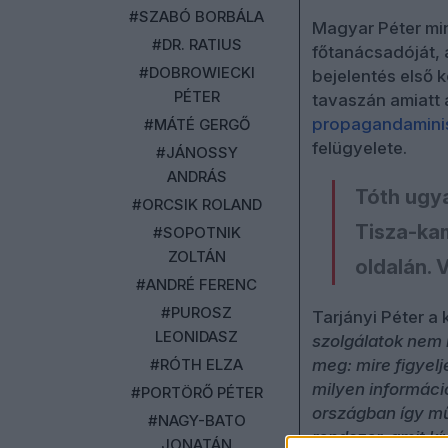
#SZABÓ BORBÁLA
Magyar Péter mi
#DR. RATIUS
főtanácsadóját, 
#DOBROWIECKI
bejelentés első 
PÉTER
tavaszán amiatt 
propagandaminis
#MÁTÉ GERGŐ
felügyelete.
#JÁNOSSY
ANDRÁS
Tóth ugya
#ORCSIK ROLAND
Tisza-ka
#SOPOTNIK
ZOLTÁN
oldalán. 
#ANDRÉ FERENC
#PUROSZ
Tarjányi Péter a
LEONIDASZ
szolgálatok nem 
#RÓTH ELZA
meg: mire figyel
milyen információ
#PORTÖRŐ PÉTER
országban így m
#NAGY-BATO
rendszer, amit kí
JONATÁN