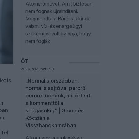
Atomerőművet. Amit biztosan
nem fognak újraindítani.
Megmondta a Báró is, akinek
valami víz-és energiaügyi
szakember volt az apja, hogy
nem fogják.
ÖT
2026. augusztus 8.
t is.
„Normális országban,
normális sajtóval percről
percre tudnánk, mi történt
en
a kommenttől a
ában
kirúgásokig” | Gavra és
rm.
Kóczián a
Visszhangkamrában
 fel
A kormány energiaválság-