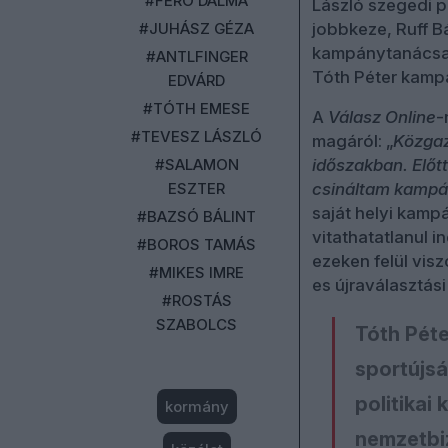
#FERÓ DALMA
László szegedi p
#JUHÁSZ GÉZA
jobbkeze, Ruff Bá
kampánytanács
#ANTLFINGER
Tóth Péter kampá
EDVÁRD
#TÓTH EMESE
A
Válasz Online
-
#TEVESZ LÁSZLÓ
magáról: „
Közgaz
#SALAMON
időszakban. Előt
ESZTER
csináltam kampá
saját helyi kamp
#BAZSÓ BÁLINT
vitathatatlanul i
#BOROS TAMÁS
ezeken felül vis
#MIKES IMRE
es újraválasztás
#ROSTÁS
SZABOLCS
Tóth Péte
sportújsá
politikai
kormány
nemzetbi