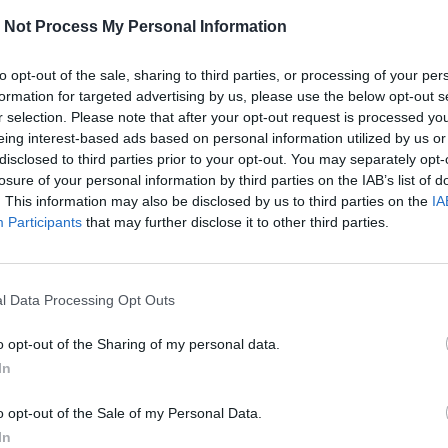
iókhoz nemcsak bizalom és szervezőkészség kell. Hane
 Not Process My Personal Information
ret is. És itt jön az igazi kérdés. Egy kampányfőnöki
ő vezető milyen hírigényt fog meghatározni?”.
to opt-out of the sale, sharing to third parties, or processing of your per
formation for targeted advertising by us, please use the below opt-out s
azán izgalmassá a kérdés: kicsoda valójában Tóth Péter?
r selection. Please note that after your opt-out request is processed y
nologikus életrajz nem lelhető fel róla. A kilencvenes év
eing interest-based ads based on personal information utilized by us or
 a Vasas „bronzkorszakában” ő volt a
Nemzeti Sport
Fá
disclosed to third parties prior to your opt-out. You may separately opt-
 (édesapja, Tóth József angyalföldi polgármester pedig 
losure of your personal information by third parties on the IAB’s list of
ztály elnöke). A Vasas a 2001/2002-es szezonban fejre 
. This information may also be disclosed by us to third parties on the
IA
dőre meg is szűnt, Tóth pedig 2004 februárjában
írt utoljá
Participants
that may further disclose it to other third parties.
. A 2006-os önkormányzati választási felkészülés során
kös” polgármesterének vis maior miatt hirtelen jelöltet kel
ik körzetben. Fia, Tóth Péter ugrott be – természetesen 
l Data Processing Opt Outs
, és nagy fölénnyel meg is nyerte az akkori 16. számú he
erületet
. Egészen 2010-ig
látta el
az ott élők képviseleté
o opt-out of the Sharing of my personal data.
In
2009-ben
arról írt
, hogy az eredetileg sportújságíró Tóth 
ácsokat. Az ifjabb Tóth három évvel később bukkant fel
o opt-out of the Sale of my Personal Data.
életben: a XIII. Kerületi Közszolgáltató Zrt. ingatlandivíz
In