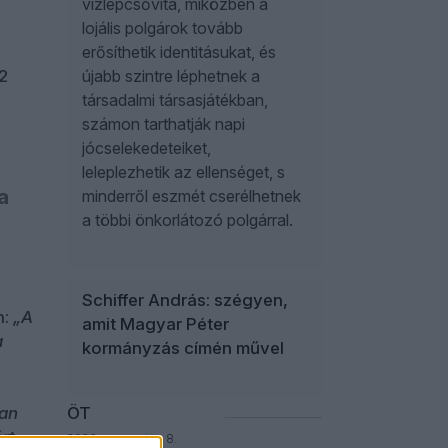
vízlépcsővita, miközben a
lojális polgárok tovább
erősíthetik identitásukat, és
2
újabb szintre léphetnek a
társadalmi társasjátékban,
számon tarthatják napi
jócselekedeteiket,
leleplezhetik az ellenséget, s
a
minderről eszmét cserélhetnek
a többi önkorlátozó polgárral.
Schiffer András: szégyen,
n:
„A
amit Magyar Péter
a
kormányzás címén művel
yan
ÖT
rt
2026. augusztus 8.