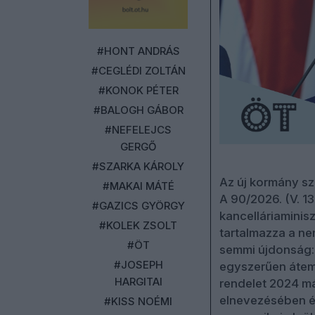
#HONT ANDRÁS
#CEGLÉDI ZOLTÁN
#KONOK PÉTER
#BALOGH GÁBOR
#NEFELEJCS
GERGŐ
#SZARKA KÁROLY
Az új kormány sze
#MAKAI MÁTÉ
A 90/2026. (V. 13
#GAZICS GYÖRGY
kancelláriaminisz
#KOLEK ZSOLT
tartalmazza a n
#ÖT
semmi újdonság: 
#JOSEPH
egyszerűen áteme
HARGITAI
rendelet 2024 má
elnevezésében é
#KISS NOÉMI