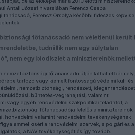
 stábját, de az előképei már a 2010 előtti miniszterelnök
dául Antall József hivatalában Ferencz Csaba
i tanácsadó, Ferencz Orsolya későbbi fideszes képvise
jelentek.
iztonsági főtanácsadó nem véletlenül került
mrendeletbe, tudniillik nem egy súlytalan
”, nem egy biodíszlet a miniszterelnök mellett
 a nemzetbiztonsági főtanácsadó útján láthat el bármely,
örébe tartozó vagy kiemelt fontosságú védelmi kül- és
nvédelmi, nemzetbiztonsági, rendészeti, idegenrendészet
űnüldözési, büntetés-végrehajtási, valamint
mi vagy egyéb rendvédelmi szakpolitikai feladatot; a
emzetbiztonsági főtanácsadója felelős a miniszterelnök
i, honvédelmi valamint rendvédelmi tevékenységének
figyelemmel kíséri a rendvédelmi szervek, a polgári és a
olgálatok, a NAV tevékenységét és így tovább.