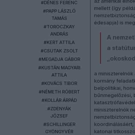
az amerikai elnök
#DÉNES FERENC
mellett (így pél
#PAPP LÁSZLÓ
nemzetbiztonság
TAMÁS
édesapja) is meg
#TOROCZKAY
ANDRÁS
A nemzetb
#KERT ATTILA
a statútu
#CSUTAK ZSOLT
„okoskodó
#MEGADJA GÁBOR
#KUSTÁN MAGYARI
a miniszterelnök
ATTILA
kormány feladatk
#KOVÁCS TIBOR
belpolitikai, ho
#NÉMETH RÓBERT
bűnmegelőzési, b
#KOLLÁR ÁRPÁD
katasztrófavédel
#ZDENYÁK
miniszterelnök n
JÓZSEF
nemzetbiztonság
koordinálásáért, 
#SCHILLINGER
katonai titkossz
GYÖNGYVÉR