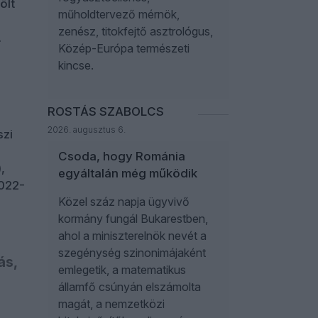
ölt
műholdtervező mérnök,
zenész, titokfejtő asztrológus,
.
Közép-Európa természeti
kincse.
ROSTÁS SZABOLCS
2026. augusztus 6.
szi
Csoda, hogy Románia
,
egyáltalán még működik
2022-
Közel száz napja ügyvivő
kormány fungál Bukarestben,
ahol a miniszterelnök nevét a
szegénység szinonimájaként
ás,
emlegetik, a matematikus
államfő csúnyán elszámolta
magát, a nemzetközi