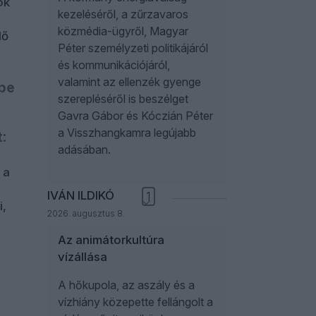
ök
kezeléséről, a zűrzavaros
közmédia-ügyről, Magyar
lő
Péter személyzeti politikájáról
és kommunikációjáról,
valamint az ellenzék gyenge
 be
szerepléséről is beszélget
Gavra Gábor és Kóczián Péter
a Visszhangkamra legújabb
:
adásában.
 a
IVÁN ILDIKÓ
1
i,
2026. augusztus 8.
Az animátorkultúra
vízállása
A hőkupola, az aszály és a
vízhiány közepette fellángolt a