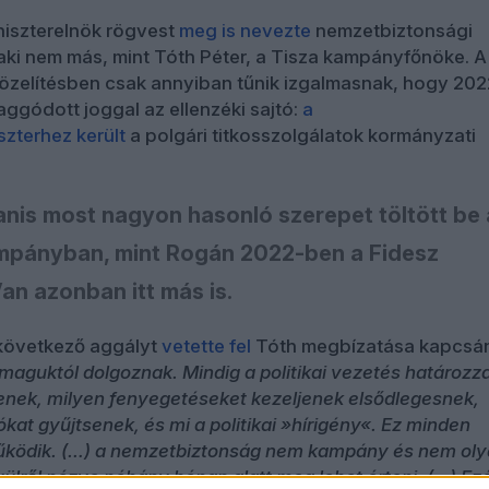
niszterelnök rögvest
meg is nevezte
nemzetbiztonsági
aki nem más, mint Tóth Péter, a Tisza kampányfőnöke. A
közelítésben csak annyiban tűnik izgalmasnak, hogy 202
aggódott joggal az ellenzéki sajtó:
a
zterhez került
a polgári titkosszolgálatok kormányzati
nis most nagyon hasonló szerepet töltött be 
mpányban, mint Rogán 2022-ben a Fidesz
Van azonban itt más is.
 következő aggályt
vetette fel
Tóth megbízatása kapcsá
maguktól dolgoznak. Mindig a politikai vezetés határozz
jenek, milyen fenyegetéseket kezeljenek elsődlegesnek,
kat gyűjtsenek, és mi a politikai »hírigény«. Ez minden
űködik. (…) a nemzetbiztonság nem kampány és nem ol
vülről nézve néhány hónap alatt meg lehet érteni. (…) Ezé