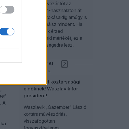
i
a reggeli kávézástól az
t
okostelefon-használaton át
az alvási szokásaidig amúgy is
y
rosszul csinálsz mindent. Ha
elégtelennek érzed
endű
szorongásaid mértékét, ez a
nlóan
cikk a segítségedre lesz.
ANIKAY ANTAL
2
mben
2026. augusztus 6.
Gazembert köztársasági
2-es
elnöknek! Waszlavik for
,
president!
sef
. A
Waszlavik „Gazember” László
kortárs művészóriás,
visszafogottan
tka
fogyasztóellenes,