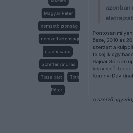
közélet
azonban 
Magyar Péter
életrajzá
nemzetbiztonság
Pontosan milyen
nemzetbiztonsági
ősze, 2010 és 20
szerzett a külpo
főtanácsadó
felsejlik egy ha
Bajnai Gordon ú
Schiffer András
képviselői tanács
Korányi Dávidnak
Tisza párt
Tóth
Péter
A szerző ügyvéd,