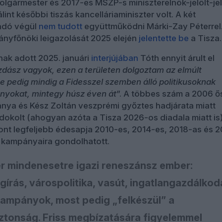
olgármester és 2017-es MSZP-s miniszterelnök-jelölt-jel
lint későbbi tiszás kancelláriaminiszter volt. A két
adó végül
nem tudott
együttműködni Márki-Zay Péterrel
nyfőnöki leigazolását 2025 elején
jelentette be
a Tisza.
nak adott 2025. januári
interjújában
Tóth ennyit árult el
dász vagyok, ezen a területen dolgoztam az elmúlt
te pedig mindig a Fidesszel szemben álló politikusoknak
nyokat, mintegy húsz éven át
”. A többes szám a 2006 ő
ánya és Kész Zoltán veszprémi győztes hadjárata miatt
ndokolt (ahogyan azóta a Tisza 2026-os diadala miatt is)
zont legfeljebb édesapja 2010-es, 2014-es, 2018-as és 
i kampányaira gondolhatott.
r mindenesetre igazi reneszánsz ember:
gírás, várospolitika, vasút, ingatlangazdálkod
 kampányok, most pedig „felkészül” a
ztonság. Friss megbízatására figyelemmel