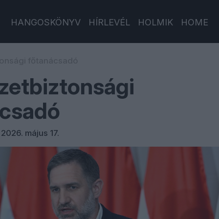
HANGOSKÖNYV
HÍRLEVÉL
HOLMIK
HOME
onsági főtanácsadó
zetbiztonsági
ácsadó
/
2026. május 17.