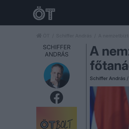
ÖT
Schiffer András
A nemzetbizt
A nem
SCHIFFER
ANDRÁS
főtan
Schiffer András