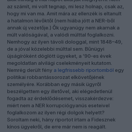
az számít, mi volt tegnap, mi lesz holnap, csak az,
hogy mi van ma. Amit mára az ellenzék is eltanult
a hatalmon lévőktől (nem hiába jött a NER-ből
annak új vezetője.) Ők ugyanúgy nem akarnak a
múlt valóságával, a valódi múlttal foglalkozni.
Nemhogy az ilyen távoli dologgal, mint 1848–49,
de a jóval közelebbi múlttal sem. Bűnügyi
újságíróként döglött ügyeket, a ’90-es évek
megoldatlan alvilági cselekményeit kutatom.
Nemrég derült fény
a legfrissebb riportomból
egy
politikai robbantássorozat elkövetőjének
személyére. Korábban egy másik ügyről
beszélgettem egy illetővel, aki elégedetlenül
fogadta az érdeklődésemet, visszakérdezve:
miért nem a NER korrupciógyanús eseteivel
foglalkozom az ilyen régi dolgok helyett?
Soroltam neki, hány riportot írtam a Fidesznek
kínos ügyekről, de erre már nem is reagált.