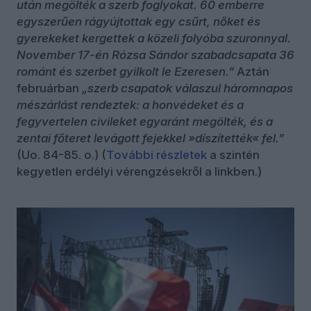
után megölték a szerb foglyokat. 60 emberre
egyszerűen rágyújtottak egy csűrt, nőket és
gyerekeket kergettek a közeli folyóba szuronnyal.
November 17-én Rózsa Sándor szabadcsapata 36
románt és szerbet gyilkolt le Ezeresen.”
Aztán
februárban
„szerb csapatok válaszul háromnapos
mészárlást rendeztek: a honvédeket és a
fegyvertelen civileket egyaránt megölték, és a
zentai főteret levágott fejekkel »díszítették« fel.”
(Uo. 84-85. o.) (
További részletek
a szintén
kegyetlen erdélyi vérengzésekről a linkben.)