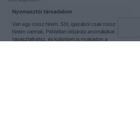
Nyomasztói társadalom
Van egy rossz hírem. Sőt, igazából csak rossz
híreim vannak. Példátlan időjárási anomáliákat
tapasztalhatsz, és különben is nyakadon a
harmadik világháború, de addig is egy újabb
halálos járvány közelít feléd. Ráadásul a reggeli
kávézástól az okostelefon-használaton át az
alvási szokásaidig amúgy is rosszul csinálsz
mindent. Ha elégtelennek érzed szorongásaid
mértékét, ez a cikk a segítségedre lesz.
ANIKAY ANTAL
2
2026. augusztus 6.
Gazembert köztársasági elnöknek! Waszlavik
for president!