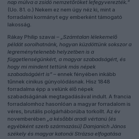
nap múlva a zsidó nemzetőröket lefegyverezték.”
(Uo. 81. o.) Nekem ez nem úgy néz ki, mint a
forradalmi kormányt egy emberként támogató
lakosság.
Rákay Philip szavai –
„Számtalan lélekemelő
példát sorolhatnánk, hogyan küzdöttünk sokszor a
legreménytelenebb helyzetben is a
függetlenségünkért, a magyar szabadságért, és
hogy mi mindent tettünk más népek
szabadságáért is”
– ennek fényében inkább
tűnnek cinikus gúnyolódásnak. Hisz 1848
forradalma épp a velünk élő népek
szabadságának megtagadásával indult. A francia
forradalomhoz hasonlóan a magyar forradalom is
véres, brutális polgárháborúba torkollt. Az év
novemberében
„a későbbi aradi vértanú (és
egyébként szerb származású) Damjanich János
székely és magyar katonái Strázsa elfogatása