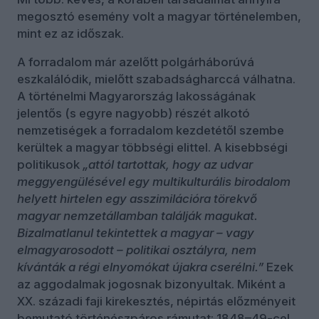
megosztó esemény volt a magyar történelemben,
mint ez az időszak.
A forradalom már azelőtt polgárháborúvá
eszkalálódik, mielőtt szabadságharccá válhatna.
A történelmi Magyarország lakosságának
jelentős (s egyre nagyobb) részét alkotó
nemzetiségek a forradalom kezdetétől szembe
kerültek a magyar többségi elittel. A kisebbségi
politikusok
„attól tartottak, hogy az udvar
meggyengülésével egy multikulturális birodalom
helyett hirtelen egy asszimilációra törekvő
magyar nemzetállamban találják magukat.
Bizalmatlanul tekintettek a magyar – vagy
elmagyarosodott – politikai osztályra, nem
kívánták a régi elnyomókat újakra cserélni.”
Ezek
az aggodalmak jogosnak bizonyultak. Miként a
XX. századi faji kirekesztés, népirtás előzményeit
bemutató történészpáros rámutat: 1848–49-cel