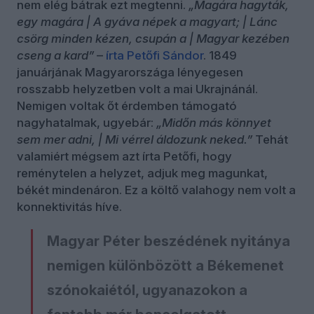
nem elég bátrak ezt megtenni.
„Magára hagyták,
egy magára | A gyáva népek a magyart; | Lánc
csörg minden kézen, csupán a | Magyar kezében
cseng a kard”
–
írta Petőfi Sándor
. 1849
januárjának Magyarországa lényegesen
rosszabb helyzetben volt a mai Ukrajnánál.
Nemigen voltak őt érdemben támogató
nagyhatalmak, ugyebár:
„Midőn más könnyet
sem mer adni, | Mi vérrel áldozunk neked.”
Tehát
valamiért mégsem azt írta Petőfi, hogy
reménytelen a helyzet, adjuk meg magunkat,
békét mindenáron. Ez a költő valahogy nem volt a
konnektivitás híve.
Magyar Péter beszédének nyitánya
nemigen különbözött a Békemenet
szónokaiétól, ugyanazokon a