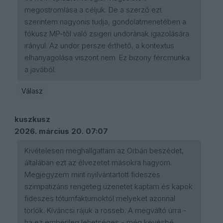
megostromlása a céljuk. De a szerző ezt
szerintem nagyonis tudja, gondolatmenetében a
fókusz MP-től való zsigeri undorának igazolására
irányul. Az undor persze érthető, a kontextus
elhanyagolása viszont nem. Ez bizony fércmunka
a javából.
Válasz
kuszkusz
2026. március 20. 07:07
Kivételesen meghallgattam az Orbán beszédet,
általában ezt az élvezetet másokra hagyom.
Megjegyzem mint nyilvántartott fideszes
szimpatizáns rengeteg üzenetet kaptam és kapok
fideszes tótumfaktumoktól melyeket azonnal
törlök. Kíváncsi rájuk a rosseb. A megváltó úrra -
ha ez emberileg lehetséges - még kevésbé