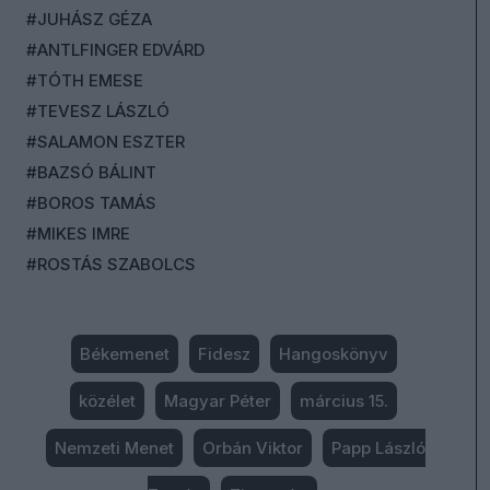
#JUHÁSZ GÉZA
#ANTLFINGER EDVÁRD
#TÓTH EMESE
#TEVESZ LÁSZLÓ
#SALAMON ESZTER
#BAZSÓ BÁLINT
#BOROS TAMÁS
#MIKES IMRE
#ROSTÁS SZABOLCS
Békemenet
Fidesz
Hangoskönyv
közélet
Magyar Péter
március 15.
Nemzeti Menet
Orbán Viktor
Papp László