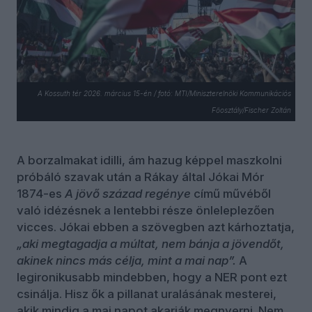
A Kossuth tér 2026. március 15-én / fotó: MTI/Miniszterelnöki Kommunikációs
Főosztály/Fischer Zoltán
A borzalmakat idilli, ám hazug képpel maszkolni
próbáló szavak után a Rákay által Jókai Mór
1874-es
A jövő század regénye
című művéből
való idézésnek a lentebbi része önleleplezően
vicces. Jókai ebben a szövegben azt kárhoztatja,
„aki megtagadja a múltat, nem bánja a jövendőt,
akinek nincs más célja, mint a mai nap
”.
A
legironikusabb mindebben, hogy a NER pont ezt
csinálja. Hisz ők a pillanat uralásának mesterei,
akik mindig a mai napot akarják megnyerni. Nem