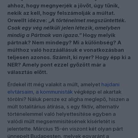
ahhoz, hogy megnyerjék a jövőt, úgy tűnik,
nekik az kell, hogy felszámolják a múltat.
Orwellt idézve: „
A történelmet megszüntették.
Csak egy vég nélküli jelen létezik, amelyben
mindig a Pártnak van igaza.”
Hogy melyik
pártnak? Nem mindegy? Mi a különbség? A
múlthoz való hozzáállásuk e vonatkozásban
teljesen azonos. Számít, ki nyer? Hogy épp ki a
NER? Amely pont ezzel győzött már a
választás előtt.
Érdekel itt még valakit a múlt, amelyet
hajdani
elvtársaim, a kommunisták
végképp el akartak
törölni? Náluk persze ez aligha meglepő, hiszen a
múlt totalitárius átírása, s egy fiktív, alternatív
történelemmel való helyettesítése egyben a
valódi múlt megsemmisítésének kísérletét is
jelentette. Március 15-én viszont két olyan párt
ünnepelt Budapesten, melyek egyaránt a