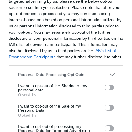
targeted advertising by us, please use the below opt-out
„két iksz, ami mindent megváltoztat”,
ugyanis
section to confirm your selection. Please note that after your
most
„csak el kell menni”
– mármint szavazni. De
opt-out request is processed you may continue seeing
rossz hírem van: a Tisza és Magyar Péter
interest-based ads based on personal information utilized by
ugyanúgy rabja az általuk öreg, wannabe
us or personal information disclosed to third parties prior to
császárnak nevezett Orbánnak. Akármi lesz, a
your opt-out. You may separately opt-out of the further
NER máris győzött. Mert a kihívója semmilyen
disclosure of your personal information by third parties on the
IAB’s list of downstream participants. This information may
tétre menő kérdésben – legyen az adó- vagy
also be disclosed by us to third parties on the
IAB’s List of
nyugdíjpolitika, bevándorlás, Pride, Ukrajna –
Downstream Participants
that may further disclose it to other
nem mer (sőt, nem is akar) ellentmondani neki. Ez
third parties.
a mentalitás bólogatott anno 1849 császári és
cári reálpolitikájának – nézd ezeket a hülye
Personal Data Processing Opt Outs
magyarokat, az összes többi ország békét akar,
I want to opt-out of the Sharing of my
belátta, hogy nincs értelme, ezek meg bedőlnek a
personal data.
háborús uszító Petőfinek, aki vágóhídra küldené
Opted In
Európa fiataljait.
I want to opt-out of the Sale of my
Personal Data.
Opted In
I want to opt-out of processing my
Personal Data for Targeted Advertising.