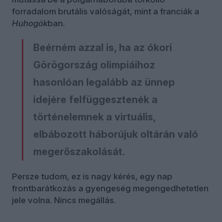
forradalom brutális valóságát, mint a franciák a
Huhogók
ban.
Beérném azzal is, ha az ókori
Görögország olimpiáihoz
hasonlóan legalább az ünnep
idejére felfüggesztenék a
történelemnek a virtuális,
elbábozott háborújuk oltárán való
megerőszakolását.
Persze tudom, ez is nagy kérés, egy nap
frontbarátkozás a gyengeség megengedhetetlen
jele volna. Nincs megállás.