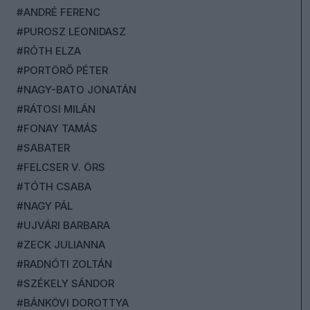
#ANDRÉ FERENC
#PUROSZ LEONIDASZ
#RÓTH ELZA
#PORTÖRŐ PÉTER
#NAGY-BATO JONATÁN
#RÁTOSI MILÁN
#FONAY TAMÁS
#SABATER
#FELCSER V. ÖRS
#TÓTH CSABA
#NAGY PÁL
#UJVÁRI BARBARA
#ZECK JULIANNA
#RADNÓTI ZOLTÁN
#SZÉKELY SÁNDOR
#BÁNKÖVI DOROTTYA