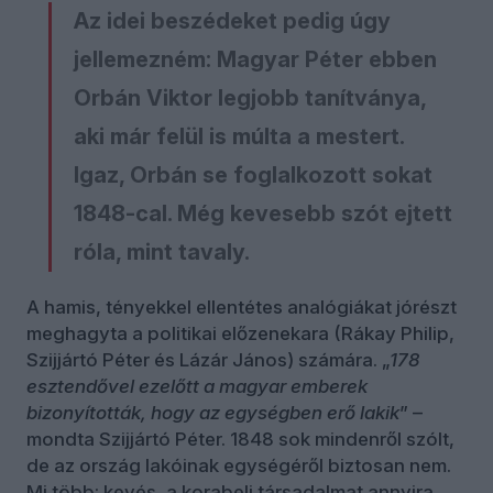
Az idei beszédeket pedig úgy
jellemezném: Magyar Péter ebben
Orbán Viktor legjobb tanítványa,
aki már felül is múlta a mestert.
Igaz, Orbán se foglalkozott sokat
1848-cal. Még kevesebb szót ejtett
róla, mint tavaly.
A hamis, tényekkel ellentétes analógiákat jórészt
meghagyta a politikai előzenekara (Rákay Philip,
Szijjártó Péter és Lázár János) számára. „
178
esztendővel ezelőtt a magyar emberek
bizonyították, hogy az egységben erő lakik
” –
mondta Szijjártó Péter. 1848 sok mindenről szólt,
de az ország lakóinak egységéről biztosan nem.
Mi több: kevés, a korabeli társadalmat annyira