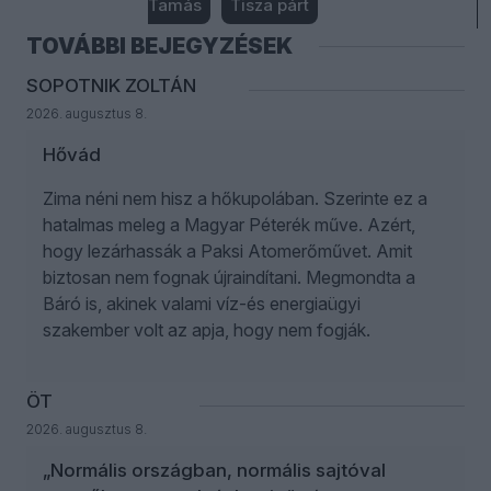
Tamás
Tisza párt
TOVÁBBI BEJEGYZÉSEK
SOPOTNIK ZOLTÁN
2026. augusztus 8.
Hővád
Zima néni nem hisz a hőkupolában. Szerinte ez a
hatalmas meleg a Magyar Péterék műve. Azért,
hogy lezárhassák a Paksi Atomerőművet. Amit
biztosan nem fognak újraindítani. Megmondta a
Báró is, akinek valami víz-és energiaügyi
szakember volt az apja, hogy nem fogják.
ÖT
2026. augusztus 8.
„Normális országban, normális sajtóval