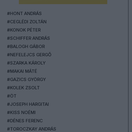
#HONT ANDRÁS
#CEGLÉDI ZOLTÁN
#KONOK PÉTER
#SCHIFFER ANDRÁS
#BALOGH GÁBOR
#NEFELEJCS GERGŐ
#SZARKA KÁROLY
#MAKAI MÁTÉ
#GAZICS GYÖRGY
#KOLEK ZSOLT
#ÖT
#JOSEPH HARGITAI
#KISS NOÉMI
#DÉNES FERENC
#TOROCZKAY ANDRÁS