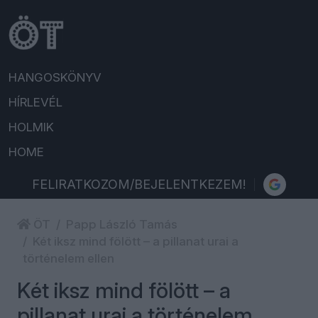
HANGOSKÖNYV
HÍRLEVÉL
HOLMIK
HOME
FELIRATKOZOM/BEJELENTKEZEM!
ÖT
Papp László Tamás
Két iksz mind fölött – a pillanat urai a
történelem ellen
Két iksz mind fölött – a
pillanat urai a történelem