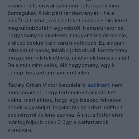
kommunista érával szemben határozzák meg
önmagukat. A két párt rendezvényét – ha a
külsőt, a formát, a díszleteket nézzük – alig lehet
megkülönböztetni egymástól. Nemzeti retorika,
hagyományos viseletek, magyar zászlók erdeje,
a dicső ősökre való sűrű hivatkozás. Ez alapján
mindkét társaság inkább jobboldali, konzervatív
mozgalomnak tekinthető, amelynek fontos a múlt.
De a múlt mint valós, élő hagyomány, egyik
ünnepi beszédben sem volt jelen.
Tavaly Orbán Viktor beszédéről
azt írtam
: nem
mondanám rá, hogy történelemhamisító lett
volna, mert ahhoz, hogy egy beszéd felvesse
ennek a gyanúját, legalábbis az adott múltbeli
eseményről kellene szólnia. Ám itt a történelem
már legfeljebb csak ürügy a párhuzamok
vonására.