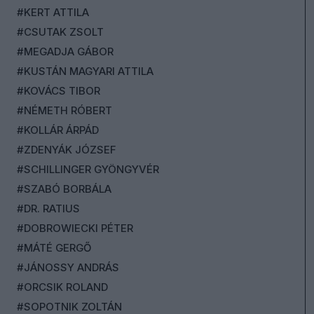
#KERT ATTILA
#CSUTAK ZSOLT
#MEGADJA GÁBOR
#KUSTÁN MAGYARI ATTILA
#KOVÁCS TIBOR
#NÉMETH RÓBERT
#KOLLÁR ÁRPÁD
#ZDENYÁK JÓZSEF
#SCHILLINGER GYÖNGYVÉR
#SZABÓ BORBÁLA
#DR. RATIUS
#DOBROWIECKI PÉTER
#MÁTÉ GERGŐ
#JÁNOSSY ANDRÁS
#ORCSIK ROLAND
#SOPOTNIK ZOLTÁN