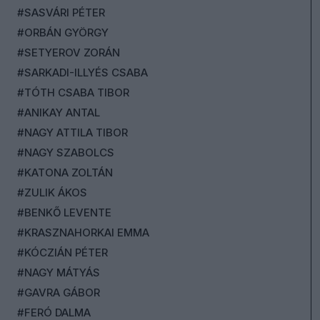
#SASVÁRI PÉTER
#ORBÁN GYÖRGY
#SETYEROV ZORÁN
#SARKADI-ILLYÉS CSABA
#TÓTH CSABA TIBOR
#ANIKAY ANTAL
#NAGY ATTILA TIBOR
#NAGY SZABOLCS
#KATONA ZOLTÁN
#ZULIK ÁKOS
#BENKŐ LEVENTE
#KRASZNAHORKAI EMMA
#KÓCZIÁN PÉTER
#NAGY MÁTYÁS
#GAVRA GÁBOR
#FERÓ DALMA