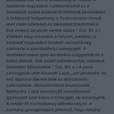
házbérek negyedére csökkentéséről és a
betelepült zsidók kiűzéséről tartottak beszédeket.
A felbőszült hallgatóság a Terézvárosba vonult,
ahol zsidó üzleteket és lakásokat fosztottak ki.
Sok embert az utcán vertek össze.”
(Uo. 81. o.)
Vidéken még rosszabb a helyzet, például
„a
zsidókat megvédeni hivatott nemzetőrség
szétverte a szombathelyi zsinagógát. A
tóratekercseket apró darabokra szaggatták és a
kútba dobták. Sok zsidót bántalmaztak, házaikat,
üzleteiket kifosztották.”
(Uo. 80. o.) A pesti
zavargások után Kossuth Lajos
„azt javasolta, ha
kell, ágyúval lőjenek bele az antiszemita
csőcselékbe. Minisztertársai leszavazták.
Batthyány Lajos kormányfő személyesen
igyekezett szót érteni a tömeggel, de lehurrogták.
A rendet itt is a hadsereg állította helyre. A
kormány gyengeségére jellemző, hogy néhány