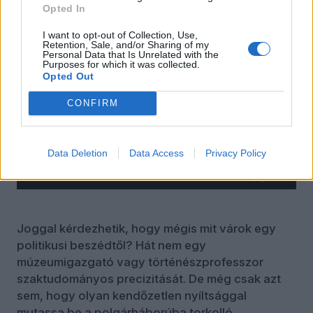
Opted In
I want to opt-out of Collection, Use,
Retention, Sale, and/or Sharing of my
Personal Data that Is Unrelated with the
Purposes for which it was collected.
Opted Out
CONFIRM
Data Deletion
Data Access
Privacy Policy
Magyar Péter beszédet mond a Hősök terén 2026. március 15-én. / fotó:
MTI/Illyés Tibor
Joggal kérdezhetik, hogy mégis mit várok egy
politikusi beszédtől? Hát nem egy
múzeumigazgató vagy történészprofesszor
szaktudományos precizitását. De még csak azt
sem, hogy olyan kendőzetlen nyíltsággal
mutassa be a polgárháborúba torkolló