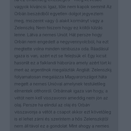
vagyok kíváncsi. Igaz, tőle nem kapok semmit Az
Orbán beszédből egyetlen dolgot jegyeztem
meg, miszerint vagy ő alakít kormányt vagy a
Zelenszkij. Nem hiszem hogy ez költői túlzás
lenne. Látva a nemes Uniót. Hát persze hogy
Orbán nem engedett a negyvennyolcból, ha ezt
megtette volna minden nimbusza oda. Ráadásul
igaza is van, azért ezt se felejtsük el. Egy kicsit
hasonlít ez a falklandi háborúra amely azért tört ki
mert az argentínok megalázták Angliát. Zelenszkij
folyamatosan megalázza Magyarországot háta
megett a nemes Unióval amelynek testületileg
elmentek otthonról. Orbánnak igaza van hogy, a
vétót nem kell visszavonni ameddig nem jön az
olaj. Persze ha elindul az olaj és Orbán
visszavonja a vétót a csapot akkor ezt követőleg
is el lehet zárni és szerintem a hős Zelenszkijtől
nem áll távol ez a gondolat. Mint ahogy a nemes