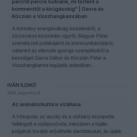
percről percre tudnánk, mi történt a
kommenttől a kirúgásokig” | Gavra és
Kóczián a Visszhangkamrában
A kormány energiaválság-kezeléséről, a
zűrzavaros közmédia-ügyről, Magyar Péter
személyzeti politikájáról és kommunikációjáról,
valamint az ellenzék gyenge szerepléséről is
beszélget Gavra Gábor és Kóczián Péter a
Visszhangkamra legújabb adásában.
IVÁN ILDIKÓ
2026. augusztus 8.
Az animátorkultúra vízállása
A hőkupola, az aszály és a vízhiány közepette
fellángolt a vízlépcsővita, miközben a lojális
polgárok tovább erősíthetik identitásukat, és újabb