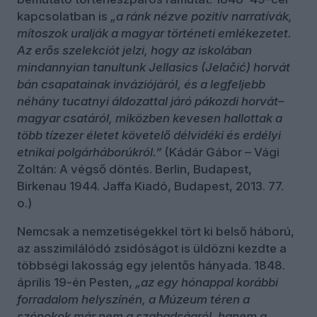
kapcsolatban is
„a ránk nézve pozitív narratívák,
mítoszok uralják a magyar történeti emlékezetet.
Az erős szelekciót jelzi, hogy az iskolában
mindannyian tanultunk Jellasics (Jelačić) horvát
bán csapatainak inváziójáról, és a legfeljebb
néhány tucatnyi áldozattal járó pákozdi horvát–
magyar csatáról, miközben kevesen hallottak a
több tízezer életet követelő délvidéki és erdélyi
etnikai polgárháborúkról.”
(Kádár Gábor – Vági
Zoltán: A végső döntés. Berlin, Budapest,
Birkenau 1944. Jaffa Kiadó, Budapest, 2013. 77.
o.)
Nemcsak a nemzetiségekkel tört ki belső háború,
az asszimilálódó zsidóságot is üldözni kezdte a
többségi lakosság egy jelentős hányada. 1848.
április 19-én Pesten,
„az egy hónappal korábbi
forradalom helyszínén, a Múzeum téren a
szónokok már nem a szabadságról, hanem a