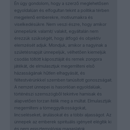
Én úgy gondolom, hogy a szerző meglehetősen
egyoldalúan és elfogultan tekint a politikai térben
megjelenő emberekre, motívumaikra és
viselkedésükre. Nem veszi észre, hogy amikor
ünnepelünk valamit/ valakit, egyáltalán nem
érezzük szükségét, hogy átfogó és objektív
elemzését adjuk. Mondjuk, amikor a nagyinak a
születésnapját ünnepeljük, vélhetően kiemeljük
csodás töltött káposztáját és remek zongora
játékát, de elmulasztjuk megemlíteni első
házasságának hűtlen elhagyását, és
féltestvérünkkel szemben tanúsított gonoszságait.
A nemzet ünnepei is hasonlóan egyoldalúak,
történészi szemszögből tekintve hamisak és
alapvetően torzan ítélik meg a múltat. Elmulasztják
megemlíteni a tömeggyilkosságokat,
lincseléseket, árulásokat és a többi aljasságot. Az
ünnepek az emberek spirituális igényeit elégítik ki
és nem episztemológiai magaslatok