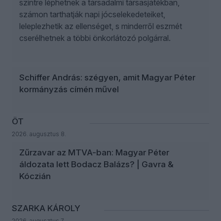
szintre léphetnek a társadalmi társasjátékban,
számon tarthatják napi jócselekedeteiket,
leleplezhetik az ellenséget, s minderről eszmét
cserélhetnek a többi önkorlátozó polgárral.
Schiffer András: szégyen, amit Magyar Péter
kormányzás címén művel
ÖT
2026. augusztus 8.
Zűrzavar az MTVA-ban: Magyar Péter
áldozata lett Bodacz Balázs? | Gavra &
Kóczián
SZARKA KÁROLY
2026. augusztus 7.