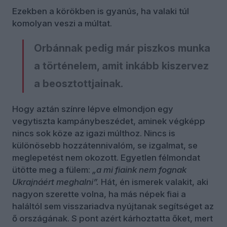
Ezekben a körökben is gyanús, ha valaki túl
komolyan veszi a múltat.
Orbánnak pedig már piszkos munka
a történelem, amit inkább kiszervez
a beosztottjainak.
Hogy aztán színre lépve elmondjon egy
vegytiszta kampánybeszédet, aminek végképp
nincs sok köze az igazi múlthoz. Nincs is
különösebb hozzátennivalóm, se izgalmat, se
meglepetést nem okozott. Egyetlen félmondat
ütötte meg a fülem:
„a mi fiaink nem fognak
Ukrajnáért meghalni”.
Hát, én ismerek valakit, aki
nagyon szerette volna, ha más népek fiai a
haláltól sem visszariadva nyújtanak segítséget az
ő országának. S pont azért kárhoztatta őket, mert