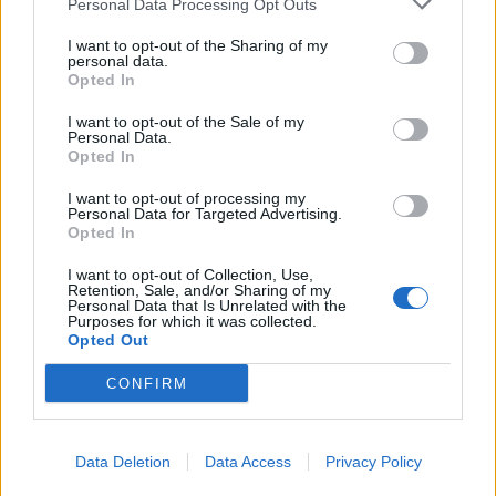
Personal Data Processing Opt Outs
#ORCSIK ROLAND
I want to opt-out of the Sharing of my
#SOPOTNIK ZOLTÁN
personal data.
#ANDRÉ FERENC
Opted In
#PUROSZ LEONIDASZ
I want to opt-out of the Sale of my
Personal Data.
#RÓTH ELZA
Opted In
#PORTÖRŐ PÉTER
I want to opt-out of processing my
#NAGY-BATO JONATÁN
Personal Data for Targeted Advertising.
#RÁTOSI MILÁN
Opted In
#FONAY TAMÁS
I want to opt-out of Collection, Use,
Retention, Sale, and/or Sharing of my
#SABATER
Personal Data that Is Unrelated with the
Purposes for which it was collected.
#FELCSER V. ÖRS
Opted Out
#TÓTH CSABA
CONFIRM
#NAGY PÁL
#UJVÁRI BARBARA
#ZECK JULIANNA
Data Deletion
Data Access
Privacy Policy
#RADNÓTI ZOLTÁN