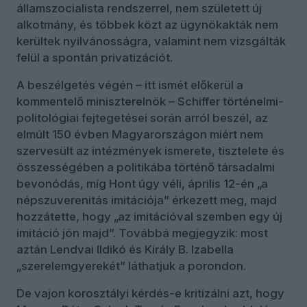
államszocialista rendszerrel, nem született új
alkotmány, és többek közt az ügynökakták nem
kerültek nyilvánosságra, valamint nem vizsgálták
felül a spontán privatizációt.
A beszélgetés végén – itt ismét előkerül a
kommentelő miniszterelnök – Schiffer történelmi-
politológiai fejtegetései során arról beszél, az
elmúlt 150 évben Magyarországon miért nem
szervesült az intézmények ismerete, tisztelete és
összességében a politikába történő társadalmi
bevonódás, míg Hont úgy véli, április 12-én „a
népszuverenitás imitációja” érkezett meg, majd
hozzátette, hogy „az imitációval szemben egy új
imitáció jön majd”. Továbbá megjegyzik: most
aztán Lendvai Ildikó és Király B. Izabella
„szerelemgyerekét” láthatjuk a porondon.
De vajon korosztályi kérdés-e kritizálni azt, hogy