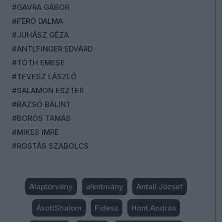
#GAVRA GÁBOR
#FERÓ DALMA
#JUHÁSZ GÉZA
#ANTLFINGER EDVÁRD
#TÓTH EMESE
#TEVESZ LÁSZLÓ
#SALAMON ESZTER
#BAZSÓ BÁLINT
#BOROS TAMÁS
#MIKES IMRE
#ROSTÁS SZABOLCS
Alaptörvény
alkotmány
Antall József
ÁsottShalom
Fidesz
Hont András