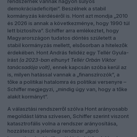
rendszernek vannak nagyon súlyos
demokráciadeficitjei”. Beszélnek a stabil
kormányzás kérdéséről is. Hont azt mondja „2010
és 2026 is annak a következménye, hogy 1990 túl
lett biztosítva”. Schiffer arra emlékeztet, hogy
Magyarországon tudatos döntés született a
stabil kormányzás mellett, elsősorban a hitelezők
érdekében. Hont András felidéz egy Tellér Gyula-
írást
(a 2023-ban elhunyt Tellér Orbán Viktor
tanácsadója volt)
, ennek kapcsán szóba kerül az
is, milyen hatással vannak a „finanszírozók”, a
tőke a politikai hatalomra és politikai versenyre –
Schiffer megjegyzi, „mindig úgy van, hogy a tőke
alakít kormányt”.
A választási rendszerről szólva Hont arányosabb
megoldást látna szívesen, Schiffer szerint viszont
katasztrofális volna a rendszer arányosítása,
hozzáteszi: a jelenlegi rendszer „apró