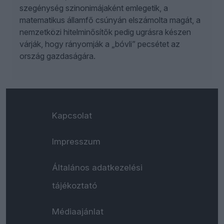
szegénység szinonimájaként emlegetik, a
matematikus államfő csúnyán elszámolta magát, a
nemzetközi hitelminősítők pedig ugrásra készen
várják, hogy rányomják a „bóvli” pecsétet az
ország gazdaságára.
Kapcsolat
Impresszum
Általános adatkezelési
tájékoztató
Médiaajánlat