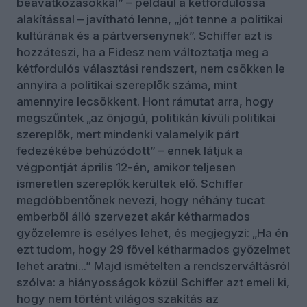
beavatkozásokkal” – például a kétfordulóssá
alakítással – javítható lenne, „jót tenne a politikai
kultúrának és a pártversenynek”. Schiffer azt is
hozzáteszi, ha a Fidesz nem változtatja meg a
kétfordulós választási rendszert, nem csökken le
annyira a politikai szereplők száma, mint
amennyire lecsökkent. Hont rámutat arra, hogy
megszűntek „az önjogú, politikán kívüli politikai
szereplők, mert mindenki valamelyik párt
fedezékébe behúzódott” – ennek látjuk a
végpontját április 12-én, amikor teljesen
ismeretlen szereplők kerültek elő. Schiffer
megdöbbentőnek nevezi, hogy néhány tucat
emberből álló szervezet akár kétharmados
győzelemre is esélyes lehet, és megjegyzi: „Ha én
ezt tudom, hogy 29 fővel kétharmados győzelmet
lehet aratni...” Majd ismételten a rendszerváltásról
szólva: a hiányosságok közül Schiffer azt emeli ki,
hogy nem történt világos szakítás az