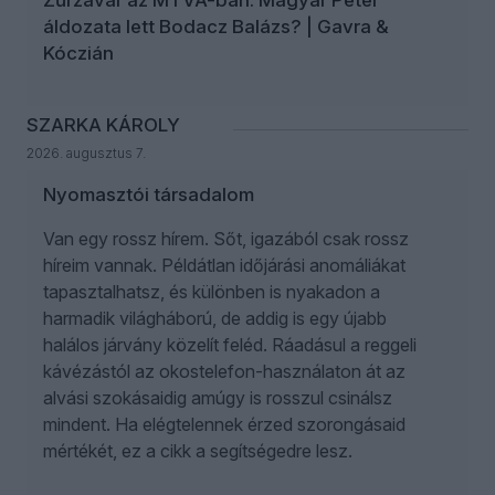
Zűrzavar az MTVA-ban: Magyar Péter
áldozata lett Bodacz Balázs? | Gavra &
Kóczián
SZARKA KÁROLY
2026. augusztus 7.
Nyomasztói társadalom
Van egy rossz hírem. Sőt, igazából csak rossz
híreim vannak. Példátlan időjárási anomáliákat
tapasztalhatsz, és különben is nyakadon a
harmadik világháború, de addig is egy újabb
halálos járvány közelít feléd. Ráadásul a reggeli
kávézástól az okostelefon-használaton át az
alvási szokásaidig amúgy is rosszul csinálsz
mindent. Ha elégtelennek érzed szorongásaid
mértékét, ez a cikk a segítségedre lesz.