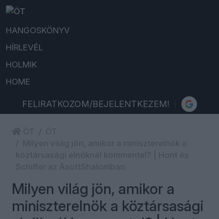
HANGOSKÖNYV
HÍRLEVÉL
HOLMIK
HOME
FELIRATKOZOM/BEJELENTKEZEM!
ÖT
ÖT
Milyen világ jön, amikor a miniszterelnök a
köztársasági elnöknél kommentel? | Hont és
Schiffer az ÁsottShalomban
Milyen világ jön, amikor a
miniszterelnök a köztársasági