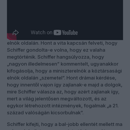
Schiffer és Hont a köztársasági elnöki
intézményről, a rendszerváltás örökségéről és a
politikai kultúra állapotáról beszélget annak
apropóján, hogy Schiffer András kommentvitába
keveredett a miniszterelnökkel a köztársasági
elnök oldalán. Hont a vita kapcsán felveti, hogy
Schiffer gondolta-e volna, hogy ez valaha
megtörténik. Schiffer hangsúlyozza, hogy
„nagyon illedelmesen” kommentelt, ugyanakkor
kifogásolja, hogy a miniszterelnök a köztársasági
elnök oldalán „szemetel”. Hont drámai kérdése,
hogy innentől vajon így zajlanak-e majd a dolgok,
mire Schiffer válasza az, hogy azért zajlanak így,
mert a világ jelentősen megváltozott, és az
egykor létrehozott intézmények, fogalmak „a 21.
század valóságán kicsorbulnak”.
Schiffer kifejti, hogy a bal-jobb ellentét mellett ma