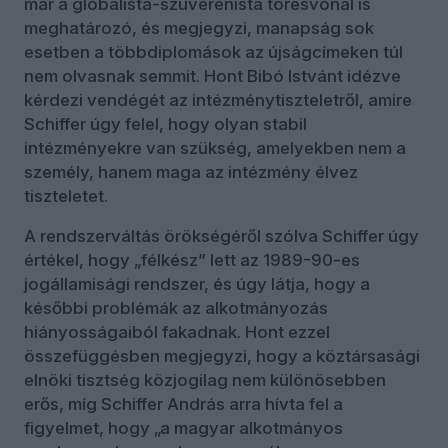
már a globalista-szuverenista törésvonal is
meghatározó, és megjegyzi, manapság sok
esetben a többdiplomások az újságcímeken túl
nem olvasnak semmit. Hont Bibó Istvánt idézve
kérdezi vendégét az intézménytiszteletről, amire
Schiffer úgy felel, hogy olyan stabil
intézményekre van szükség, amelyekben nem a
személy, hanem maga az intézmény élvez
tiszteletet.
A rendszerváltás örökségéről szólva Schiffer úgy
értékel, hogy „félkész” lett az 1989-90-es
jogállamisági rendszer, és úgy látja, hogy a
későbbi problémák az alkotmányozás
hiányosságaiból fakadnak. Hont ezzel
összefüggésben megjegyzi, hogy a köztársasági
elnöki tisztség közjogilag nem különösebben
erős, míg Schiffer András arra hívta fel a
figyelmet, hogy „a magyar alkotmányos