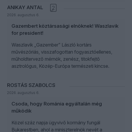
ANIKAY ANTAL
2
2026. augusztus 6.
Gazembert köztársasági elnöknek! Waszlavik
for president!
Waszlavik „Gazember” László kortárs
művészóriás, visszafogottan fogyasztóellenes,
műholdtervező mérnök, zenész, titokfejtő
asztrológus, Közép-Európa természeti kincse.
ROSTÁS SZABOLCS
2026. augusztus 6.
Csoda, hogy Románia egyáltalán még
működik
Közel száz napja ügyvivő kormány fungál
Bukarestben, ahol a miniszterelnök nevét a