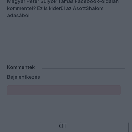
Magyar Péter Sulyok Tamás Facebook-oldalán
kommentel? Ez is kiderül az ÁsottShalom
adásából.
Kommentek
Bejelentkezés
ÖT