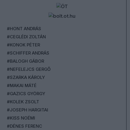
#HONT ANDRÁS
#CEGLÉDI ZOLTÁN
#KONOK PÉTER
#SCHIFFER ANDRÁS
#BALOGH GÁBOR
#NEFELEJCS GERGŐ
#SZARKA KÁROLY
#MAKAI MÁTÉ
#GAZICS GYÖRGY
#KOLEK ZSOLT
#JOSEPH HARGITAI
#KISS NOÉMI
#DÉNES FERENC