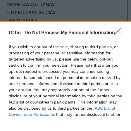
#PAPP LÁSZLÓ TAMÁS
#TOROCZKAY ANDRÁS
#KERT ATTILA
#CSUTAK ZSOLT
Öt.hu -
Do Not Process My Personal Information
#MEGADJA GÁBOR
#KUSTÁN MAGYARI ATTILA
If you wish to opt-out of the sale, sharing to third parties, or
processing of your personal or sensitive information for
#KOVÁCS TIBOR
targeted advertising by us, please use the below opt-out
#NÉMETH RÓBERT
section to confirm your selection. Please note that after your
#KOLLÁR ÁRPÁD
opt-out request is processed you may continue seeing
interest-based ads based on personal information utilized by
#ZDENYÁK JÓZSEF
us or personal information disclosed to third parties prior to
#SCHILLINGER GYÖNGYVÉR
your opt-out. You may separately opt-out of the further
#SZABÓ BORBÁLA
disclosure of your personal information by third parties on the
IAB’s list of downstream participants. This information may
#DR. RATIUS
also be disclosed by us to third parties on the
IAB’s List of
#DOBROWIECKI PÉTER
Downstream Participants
that may further disclose it to other
#MÁTÉ GERGŐ
third parties.
#JÁNOSSY ANDRÁS