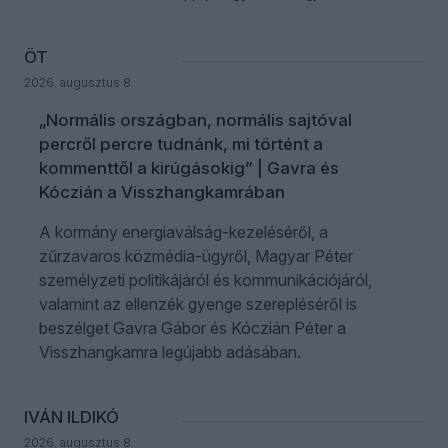
ÖT
2026. augusztus 8.
„Normális országban, normális sajtóval
percről percre tudnánk, mi történt a
kommenttől a kirúgásokig” | Gavra és
Kóczián a Visszhangkamrában
A kormány energiaválság-kezeléséről, a
zűrzavaros közmédia-ügyről, Magyar Péter
személyzeti politikájáról és kommunikációjáról,
valamint az ellenzék gyenge szerepléséről is
beszélget Gavra Gábor és Kóczián Péter a
Visszhangkamra legújabb adásában.
IVÁN ILDIKÓ
2026. augusztus 8.