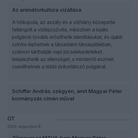
Az animátorkultúra vízállása
A hőkupola, az aszály és a vízhiány közepette
fellángolt a vízlépcsővita, miközben a lojális
polgárok tovább erősíthetik identitásukat, és újabb
szintre léphetnek a társadalmi társasjátékban,
számon tarthatják napi jócselekedeteiket,
leleplezhetik az ellenséget, s minderről eszmét
cserélhetnek a többi önkorlátozó polgárral.
Schiffer András: szégyen, amit Magyar Péter
kormányzás címén művel
ÖT
2026. augusztus 8.