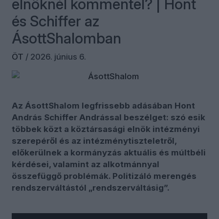
elnöknél kommentel? | Hont
és Schiffer az
ÁsottShalomban
ÖT
/
2026. június 6.
Az ÁsottShalom legfrissebb adásában Hont
András Schiffer Andrással beszélget: szó esik
többek közt a köztársasági elnök intézményi
szerepéről és az intézménytiszteletről,
előkerülnek a kormányzás aktuális és múltbéli
kérdései, valamint az alkotmánnyal
összefüggő problémák. Politizáló merengés
rendszerváltástól „rendszerváltásig”.