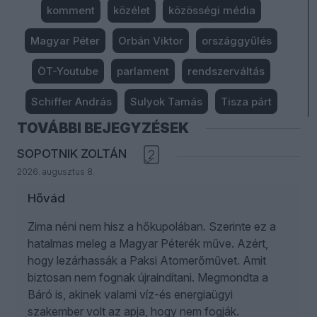
komment
közélet
közösségi média
Magyar Péter
Orbán Viktor
országgyűlés
ÖT-Youtube
parlament
rendszerváltás
Schiffer András
Sulyok Tamás
Tisza párt
TOVÁBBI BEJEGYZÉSEK
SOPOTNIK ZOLTÁN
2
2026. augusztus 8.
Hővád
Zima néni nem hisz a hőkupolában. Szerinte ez a
hatalmas meleg a Magyar Péterék műve. Azért,
hogy lezárhassák a Paksi Atomerőművet. Amit
biztosan nem fognak újraindítani. Megmondta a
Báró is, akinek valami víz-és energiaügyi
szakember volt az apja, hogy nem fogják.