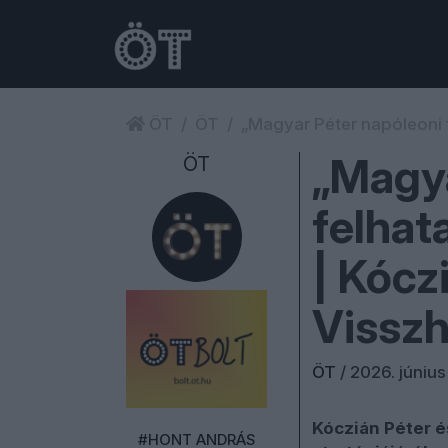
ÖT
ÖT
„Magyar Péter napóleoni 
„Magya
ÖT
felhat
| Kócz
Vissz
ÖT
/
2026. június 
Kóczián Péter é
#HONT ANDRÁS