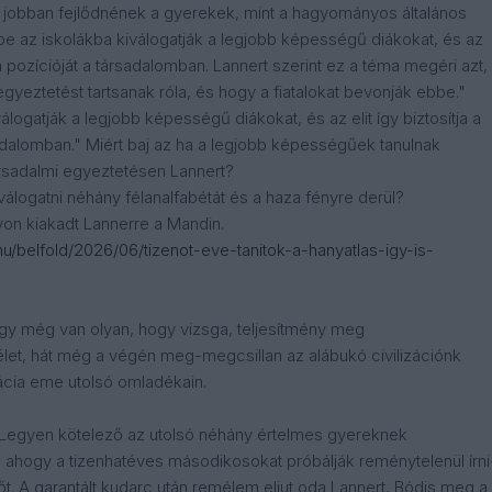
jobban fejlődnének a gyerekek, mint a hagyományos általános
be az iskolákba kiválogatják a legjobb képességű diákokat, és az
a a pozícióját a társadalomban. Lannert szerint ez a téma megéri azt,
gyeztetést tartsanak róla, és hogy a fiatalokat bevonják ebbe."
iválogatják a legjobb képességű diákokat, és az elit így biztosítja a
sadalomban." Miért baj az ha a legjobb képességűek tanulnak
társadalmi egyeztetésen Lannert?
 válogatni néhány félanalfabétát és a haza fényre derül?
yon kiakadt Lannerre a Mandin.
hu/belfold/2026/06/tizenot-eve-tanitok-a-hanyatlas-igy-is-
gy még van olyan, hogy vizsga, teljesítmény meg
t, hát még a végén meg-megcsillan az alábukó civilizációnk
ácia eme utolsó omladékain.
át. Legyen kötelező az utolsó néhány értelmes gyereknek
ahogy a tizenhatéves másodikosokat próbálják reménytelenül írni
 Sőt. A garantált kudarc után remélem eljut oda Lannert, Bódis meg a