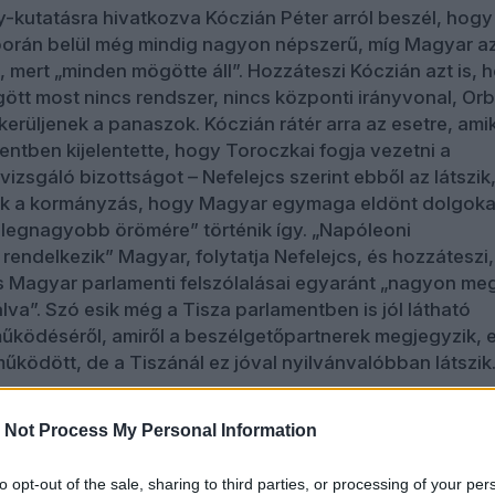
kutatásra hivatkozva Kóczián Péter arról beszél, hogy
borán belül még mindig nagyon népszerű, míg Magyar az
, mert „minden mögötte áll”. Hozzáteszi Kóczián azt is, 
ött most nincs rendszer, nincs központi irányvonal, Or
kerüljenek a panaszok. Kóczián rátér arra az esetre, ami
ntben kijelentette, hogy Toroczkai fogja vezetni a
izsgáló bizottságot – Nefelejcs szerint ebből az látszik
lik a kormányzás, hogy Magyar egymaga eldönt dolgoka
legnagyobb örömére” történik így. „Napóleoni
rendelkezik” Magyar, folytatja Nefelejcs, és hozzáteszi,
 Magyar parlamenti felszólalásai egyaránt „nagyon me
a”. Szó esik még a Tisza parlamentben is jól látható
űködéséről, amiről a beszélgetőpartnerek megjegyzik, e
működött, de a Tiszánál ez jóval nyilvánvalóbban látszik
 kerül még a parkfenntartási korrupciós botrány, valam
 Not Process My Personal Information
ésben – az előrehozott önkormányzati választás kérdés
lehet, hogy ezek a letartóztatások készítik elő az utóbbit
 ez „indoknak talán szűk”, de látja a stratégiai értelmét: 
to opt-out of the sale, sharing to third parties, or processing of your per