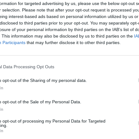
formation for targeted advertising by us, please use the below opt-out s
k, de „át kéne váltani ezt formai hatalomra”. Elméláznak
r selection. Please note that after your opt-out request is processed y
 ma Európai Unió, ha nincs a második világháború, kiderü
eing interest-based ads based on personal information utilized by us or
ína, valamint beszélnek arról is, hogy ki találta ki a „Ne
disclosed to third parties prior to your opt-out. You may separately opt-
ót.
losure of your personal information by third parties on the IAB’s list of
. This information may also be disclosed by us to third parties on the
IA
Participants
that may further disclose it to other third parties.
l Data Processing Opt Outs
o opt-out of the Sharing of my personal data.
In
o opt-out of the Sale of my Personal Data.
In
2:16
to opt-out of processing my Personal Data for Targeted
 igazság Tóth Máté szavaiban. Vannak genetikai különbségek, van
ing.
, intelligens gyerek és van olyan aki se ez, se az. Itt jön a balolda
In
v liberál - ültessük egymás mellé a két gyereket és akkor a