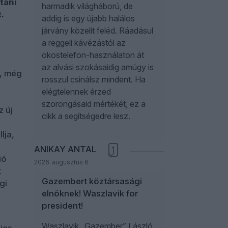
táni
harmadik világháború, de
.
addig is egy újabb halálos
járvány közelít feléd. Ráadásul
a reggeli kávézástól az
okostelefon-használaton át
az alvási szokásaidig amúgy is
d, még
rosszul csinálsz mindent. Ha
elégtelennek érzed
szorongásaid mértékét, ez a
z új
cikk a segítségedre lesz.
lja,
ANIKAY ANTAL
1
ió
2026. augusztus 6.
k
Gazembert köztársasági
gi
elnöknek! Waszlavik for
president!
Waszlavik „Gazember” László