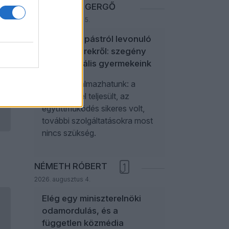
NEFELEJCS GERGŐ
2026. augusztus 5.
A politikai pástról levonuló
r
influenszerekről: szegény
paraszociális gyermekeink
Úgy is fogalmazhatunk: a
kampánycél teljesült, az
együttműködés sikeres volt,
további szolgáltatásokra most
nincs szükség.
NÉMETH RÓBERT
1
2026. augusztus 4.
Elég egy miniszterelnöki
odamordulás, és a
független közmédia