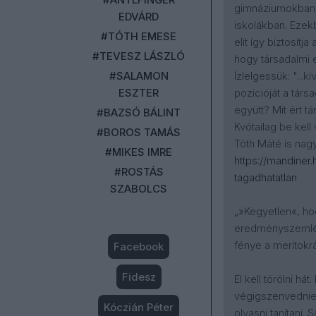
gimnáziumokban 
EDVÁRD
iskolákban. Ezek
#TÓTH EMESE
elit így biztosítj
#TEVESZ LÁSZLÓ
hogy társadalmi e
#SALAMON
Ízlelgessük: "...k
ESZTER
pozícióját a tár
együtt? Mit ért 
#BAZSÓ BÁLINT
Kvótailag be kell
#BOROS TAMÁS
Tóth Máté is nag
#MIKES IMRE
https://mandiner.
#ROSTÁS
tagadhatatlan
SZABOLCS
„»Kegyetlen«, ho
eredményszemléle
fénye a meritokr
Facebook
Fidesz
El kell törölni h
végigszenvednie 
Kóczián Péter
olvasni tanítani.