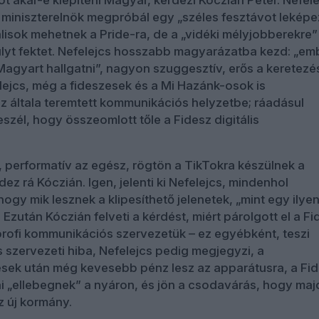
t akar-e kiépíteni Magyar, kérdezi Kóczián Péter. Nefele
a miniszterelnök megpróbál egy „széles fesztávot leképez
álisok mehetnek a Pride-ra, de a „vidéki mélyjobberekre”
yt fektet. Nefelejcs hosszabb magyarázatba kezd: „em
Magyart hallgatni”, nagyon szuggesztív, erős a keretezé
elejcs, még a fideszesek és a Mi Hazánk-osok is
 általa teremtett kommunikációs helyzetbe; ráadásul
szél, hogy összeomlott tőle a Fidesz digitális
performatív az egész, rögtön a TikTokra készülnek a
z rá Kóczián. Igen, jelenti ki Nefelejcs, mindenhol
ogy mik lesznek a klipesíthető jelenetek, „mint egy ilye
Ezután Kóczián felveti a kérdést, miért párolgott el a Fi
profi kommunikációs szervezetük – ez egyébként, teszi
s szervezeti hiba, Nefelejcs pedig megjegyzi, a
sek után még kevesebb pénz lesz az apparátusra, a Fi
sai „ellebegnek” a nyáron, és jön a csodavárás, hogy maj
z új kormány.