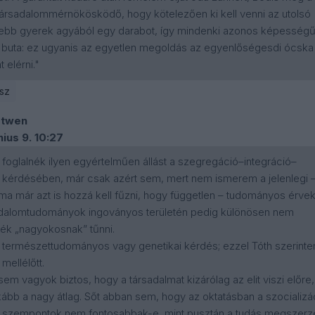
s társadalommérnökösködő, hogy kötelezően ki kell venni az utolsó
ebb gyerek agyából egy darabot, így mindenki azonos képesség
 buta: ez ugyanis az egyetlen megoldás az egyenlőségesdi ócska
 elérni."
sz
otwen
nius 9. 10:27
foglalnék ilyen egyértelműen állást a szegregáció–integráció–
ó kérdésében, már csak azért sem, mert nem ismerem a jelenlegi 
ma már azt is hozzá kell fűzni, hogy független – tudományos érvek
adalomtudományok ingoványos területén pedig különösen nem
ék „nagyokosnak” tűnni.
természettudományos vagy genetikai kérdés; ezzel Tóth szerint
mellélőtt.
em vagyok biztos, hogy a társadalmat kizárólag az elit viszi előre,
ább a nagy átlag. Sőt abban sem, hogy az oktatásban a szocializá
 szempontok nem fontosabbak-e, mint pusztán a tudás megszer