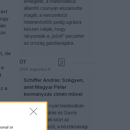
emlegetik, a matematikus
államfő csúnyán elszámolta
ért
magát, a nemzetközi
hogy
hitelminősítők pedig ugrásra
bán
készen várják, hogy
kor
rányomják a „bóvli” pecsétet
az ország gazdaságára.
,
t, de
ÖT
3
 a
2026. augusztus 6.
g
Schiffer András: Szégyen,
amit Magyar Péter
z a
kormányzás címén művel
.
A Közelkép nyári kiadásában
int –
Schiffer András és Gavra
e
Gábor többek közt az
).
energiakrízisről, a köztársasági
sokan
sonal or