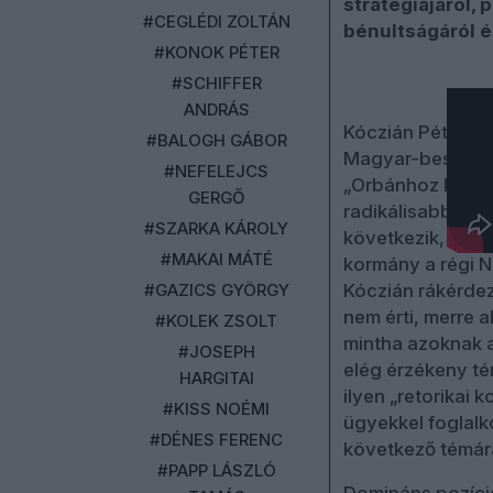
stratégiájáról, 
#CEGLÉDI ZOLTÁN
bénultságáról é
#KONOK PÉTER
#SCHIFFER
ANDRÁS
Kóczián Péter a
#BALOGH GÁBOR
Magyar-beszéddel
#NEFELEJCS
„Orbánhoz képest
GERGŐ
radikálisabb Orbá
#SZARKA KÁROLY
következik, Nefel
#MAKAI MÁTÉ
kormány a régi NE
#GAZICS GYÖRGY
Kóczián rákérdez
nem érti, merre 
#KOLEK ZSOLT
mintha azoknak ak
#JOSEPH
elég érzékeny té
HARGITAI
ilyen „retorikai 
#KISS NOÉMI
ügyekkel foglalko
#DÉNES FERENC
következő témár
#PAPP LÁSZLÓ