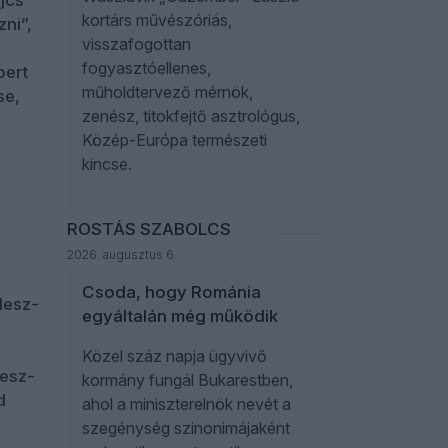
jcs
kortárs művészóriás,
ni”,
visszafogottan
fogyasztóellenes,
bert
műholdtervező mérnök,
se,
zenész, titokfejtő asztrológus,
Közép-Európa természeti
kincse.
ROSTÁS SZABOLCS
2026. augusztus 6.
n
Csoda, hogy Románia
desz-
egyáltalán még működik
Közel száz napja ügyvivő
desz-
kormány fungál Bukarestben,
d
ahol a miniszterelnök nevét a
szegénység szinonimájaként