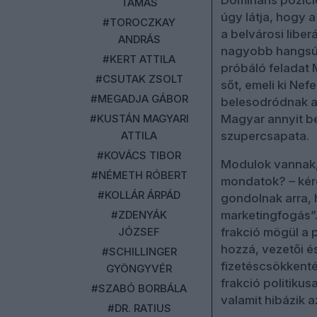
Domináns pozíció
TAMÁS
úgy látja, hogy 
#TOROCZKAY
a belvárosi liber
ANDRÁS
nagyobb hangsúl
#KERT ATTILA
próbáló feladat 
#CSUTAK ZSOLT
sőt, emeli ki Nef
#MEGADJA GÁBOR
belesodródnak az
#KUSTÁN MAGYARI
Magyar annyit be
ATTILA
szupercsapata.
#KOVÁCS TIBOR
Modulok vannak, 
#NÉMETH RÓBERT
mondatok? – kérde
#KOLLÁR ÁRPÁD
gondolnak arra, h
#ZDENYÁK
marketingfogás”. 
JÓZSEF
frakció mögül a 
hozzá, vezetői é
#SCHILLINGER
fizetéscsökkenté
GYÖNGYVÉR
frakció politiku
#SZABÓ BORBÁLA
valamit hibázik a
#DR. RATIUS