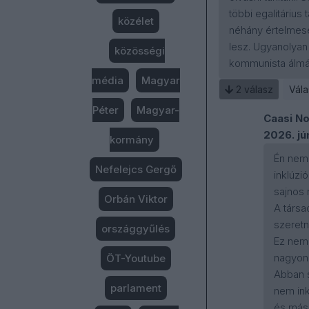
többi egalitáriu
közélet
néhány értelmes
lesz. Ugyanolyan
közösségi
kommunista álmát
média
Magyar
2
válasz
Vála
Péter
Magyar-
Caasi N
2026. jú
kormány
Én nem 
Nefelejcs Gergő
inklúzi
sajnos 
Orbán Viktor
A társ
szeretn
országgyűlés
Ez nem 
nagyon 
ÖT-Youtube
Abban s
parlament
nem ink
és más