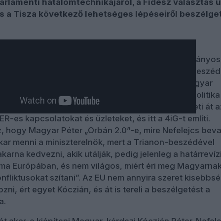
parlamenti hatalomtechnikájáról, a Fidesz választás u
s a Tisza következő lehetséges lépéseiről beszélget
 Trianon-évforduló kapcsán elmondott, nem szokványos
 kezdi. Nefelejcs Gergő szerint is provokatív a beszé
 is kemény szöveg” hangzott el. Retorikailag Magyar
nnál, állapítja meg Nefelejcs. Ezután az európai politika
ejcs a politikai dilemmát abban látja, hogyan veheti át a
R-es kapcsolatokat és üzleteket, és itt a 4iG-t említi.
, hogy Magyar Péter „Orbán 2.0”-e, mire Nefelejcs beval
akar menni a miniszterelnök, mert a Trianon-beszédével
arna kedvezni, akik utálják, pedig jelenleg a határrevíz
ma Európában, és nem világos, miért éri meg Magyarna
konfliktusokat szítani”. Az EU nem annyira szeret kisebbsé
zni, ért egyet Kóczián, és át is tereli a beszélgetést a
a.