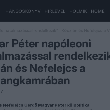
HANGOSKÖNYV
HÍRLEVÉL
HOLMIK
HOME
felhatalmazással rendelkezik” | Kóczián és Nefelejcs a
r Péter napóleoni
almazással rendelkezi
ián és Nefelejcs a
hangkamrában
7.
s Nefelejcs Gergő Magyar Péter külpolitikai