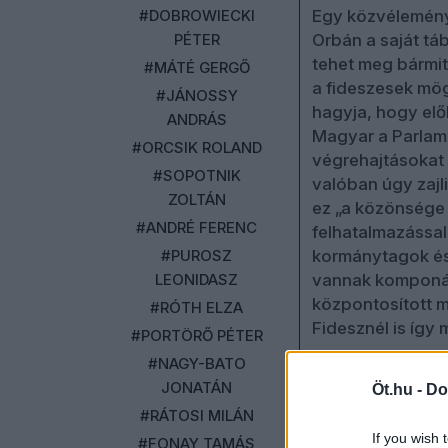
#DOBROWIECKI
Egy közvélemény-
PÉTER
Orbán a saját tá
tehet meg bármit
#MÁTÉ GERGŐ
a fideszesek mög
#JÁNOSSY
hagyja, hogy elő
ANDRÁS
Magyar a Parlame
#ORCSIK ROLAND
végrehajtásokat v
#SOPOTNIK
valóban úgy zaj
ZOLTÁN
ez „a közönsége 
#ANDRÉ FERENC
felhatalmazással 
#PUROSZ
kormánytagok és
LEONIDASZ
vannak komponálv
központosított m
#RÓTH ELZA
Fidesznél is így 
#PORTÖRŐ PÉTER
#NAGY-BATO
A műsorban szóba
JONATÁN
Öt.hu -
Do
ezzel összefügg
#RÁTOSI MILÁN
(Kóczián szerint 
Nefelejcs szerint
If you wish 
#FONAY TAMÁS