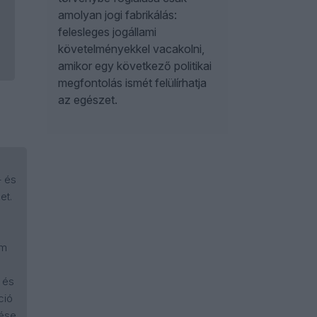
amolyan jogi fabrikálás:
ű
felesleges jogállami
követelményekkel vacakolni,
amikor egy következő politikai
megfontolás ismét felülírhatja
az egészet.
– és
et.
em
 és
ció
zése