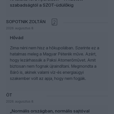
szabadságtól a SZOT-üdülőkig
SOPOTNIK ZOLTÁN
2
2026. augusztus 8.
Hővád
Zima néni nem hisz a hőkupolában. Szerinte ez a
hatalmas meleg a Magyar Péterék műve. Azért,
hogy lezárhassák a Paksi Atomerőművet. Amit
biztosan nem fognak újraindítani. Megmondta a
Báró is, akinek valami víz-és energiaügyi
szakember volt az apja, hogy nem fogják.
ÖT
2026. augusztus 8.
„Normális országban, normális sajtóval