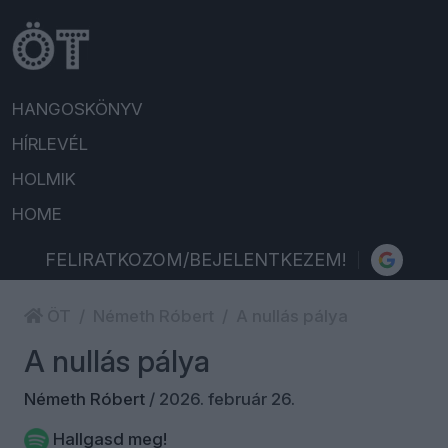
HANGOSKÖNYV
HÍRLEVÉL
HOLMIK
HOME
FELIRATKOZOM/BEJELENTKEZEM!
ÖT
Németh Róbert
A nullás pálya
A nullás pálya
Németh Róbert
/
2026. február 26.
Hallgasd meg!