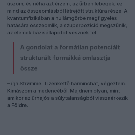
úszom, és néha azt érzem, az űrben lebegek, ez
mind az összeomlásból létrejött struktúra része. A
kvantumfizikában a hullámgörbe megfigyelés
hatására összeomlik, a szuperpozíció megszűnik,
az elemek bázisállapotot vesznek fel.
A gondolat a formátlan potenciált
strukturált formákká omlasztja
össze
– írja Strømme. Tizenkettő harminchat, végeztem.
Kimászom a medencéből. Majdnem olyan, mint
amikor az űrhajós a súlytalanságból visszaérkezik
a Földre.