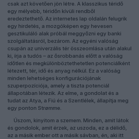
csak azt követően jön létre. A klasszikus téridő
egy mélyebb, téridőn kívüli rendből
eredeztethető. Az internetes lap oldalán felugrik
egy hirdetés, a mozgóképen egy hevesen
gesztikuláló alak próbál meggyőzni egy banki
szolgáltatásról, bezárom. Az egyéni valóság
csupán az univerzális tér összeomlása után alakul
ki, írja a tudós – az ősrobbanás előtt a valóság
időtlen és megkülönböztethetetlen potenciálként
létezett, tér, idő és anyag nélkül. Ez a valóság
minden lehetséges konfigurációjának
szuperpozíciója, amely a tiszta potenciál
állapotában létezik. Az elme, a gondolat és a
tudat az Atya, a Fiú és a Szentlélek, állapítja meg
egy ponton Strømme.
Úszom, kinyitom a szemem. Minden, amit látok
és gondolok, amit érzek, az uszoda, ez a délidő,
az a másik ember ott a másik sávban, én, aki itt