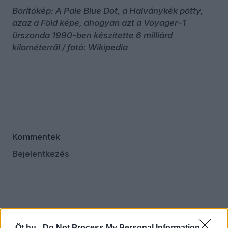
Borítókép: A Pale Blue Dot, a Halványkék pötty,
azaz a Föld képe, ahogyan azt a Voyager–1
űrszonda 1990-ben készítette 6 milliárd
kilométerről / fotó: Wikipedia
Kommentek
Bejelentkezés
Öt.hu -
Do Not Process My Personal Information