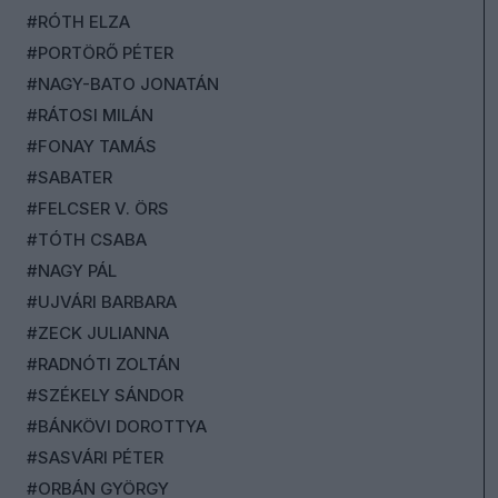
#RÓTH ELZA
#PORTÖRŐ PÉTER
#NAGY-BATO JONATÁN
#RÁTOSI MILÁN
#FONAY TAMÁS
#SABATER
#FELCSER V. ÖRS
#TÓTH CSABA
#NAGY PÁL
#UJVÁRI BARBARA
#ZECK JULIANNA
#RADNÓTI ZOLTÁN
#SZÉKELY SÁNDOR
#BÁNKÖVI DOROTTYA
#SASVÁRI PÉTER
#ORBÁN GYÖRGY