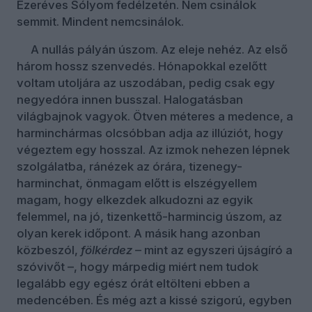
Ezeréves Sólyom fedélzetén. Nem csinálok
semmit. Mindent nemcsinálok.
A nullás pályán úszom. Az eleje nehéz. Az első
három hossz szenvedés. Hónapokkal ezelőtt
voltam utoljára az uszodában, pedig csak egy
negyedóra innen busszal. Halogatásban
világbajnok vagyok. Ötven méteres a medence, a
harminchármas olcsóbban adja az illúziót, hogy
végeztem egy hosszal. Az izmok nehezen lépnek
szolgálatba, ránézek az órára, tizenegy-
harminchat, önmagam előtt is elszégyellem
magam, hogy elkezdek alkudozni az egyik
felemmel, na jó, tizenkettő-harmincig úszom, az
olyan kerek időpont. A másik hang azonban
közbeszól,
fölkérdez
– mint az egyszeri újságíró a
szóvivőt –, hogy márpedig miért nem tudok
legalább egy egész órát eltölteni ebben a
medencében. És még azt a kissé szigorú, egyben