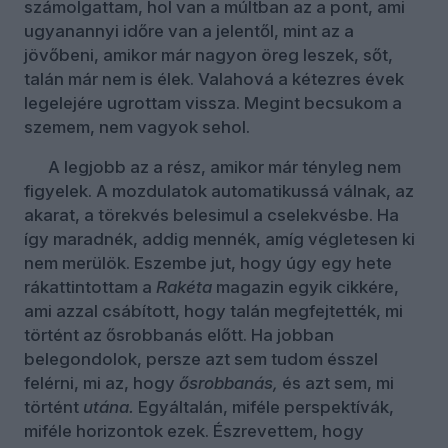
számolgattam, hol van a múltban az a pont, ami
ugyanannyi időre van a jelentől, mint az a
jövőbeni, amikor már nagyon öreg leszek, sőt,
talán már nem is élek. Valahová a kétezres évek
legelejére ugrottam vissza. Megint becsukom a
szemem, nem vagyok sehol.
A legjobb az a rész, amikor már tényleg nem
figyelek. A mozdulatok automatikussá válnak, az
akarat, a törekvés belesimul a cselekvésbe. Ha
így maradnék, addig mennék, amíg végletesen ki
nem merülök. Eszembe jut, hogy úgy egy hete
rákattintottam a
Rakéta
magazin egyik cikkére,
ami azzal csábított, hogy talán megfejtették, mi
történt az ősrobbanás előtt. Ha jobban
belegondolok, persze azt sem tudom ésszel
felérni, mi az, hogy
ősrobbanás
,
és azt sem, mi
történt
utána
.
Egyáltalán, miféle perspektívák,
miféle horizontok ezek. Észrevettem, hogy