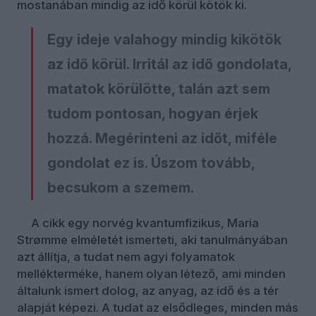
mostanában mindig az idő körül kötök ki.
Egy ideje valahogy mindig kikötök
az idő körül. Irritál az idő gondolata,
matatok körülötte, talán azt sem
tudom pontosan, hogyan érjek
hozzá. Megérinteni az időt, miféle
gondolat ez is. Úszom tovább,
becsukom a szemem.
A cikk egy norvég kvantumfizikus, Maria
Strømme elméletét ismerteti, aki tanulmányában
azt állítja, a tudat nem agyi folyamatok
mellékterméke, hanem olyan létező, ami minden
általunk ismert dolog, az anyag, az idő és a tér
alapját képezi. A tudat az elsődleges, minden más