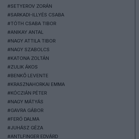
#SETYEROV ZORÁN
#SARKADI-ILLYÉS CSABA
#TÓTH CSABA TIBOR
#ANIKAY ANTAL
#NAGY ATTILA TIBOR
#NAGY SZABOLCS
#KATONA ZOLTÁN
#ZULIK ÁKOS
#BENKŐ LEVENTE
#KRASZNAHORKAI EMMA
#KÓCZIÁN PÉTER
#NAGY MÁTYÁS
#GAVRA GÁBOR
#FERÓ DALMA
#JUHÁSZ GÉZA
#ANTLFINGER EDVÁRD