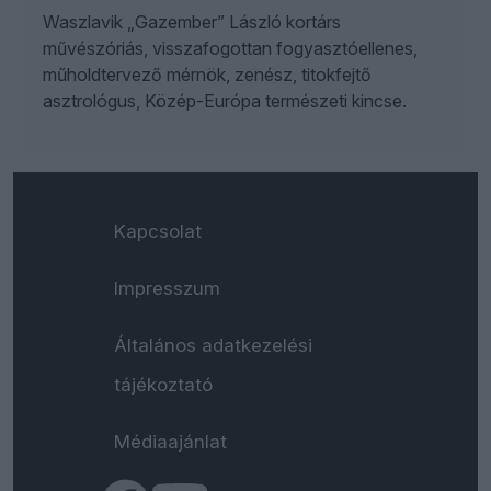
Waszlavik „Gazember” László kortárs
művészóriás, visszafogottan fogyasztóellenes,
műholdtervező mérnök, zenész, titokfejtő
asztrológus, Közép-Európa természeti kincse.
Kapcsolat
Impresszum
Általános adatkezelési
tájékoztató
Médiaajánlat