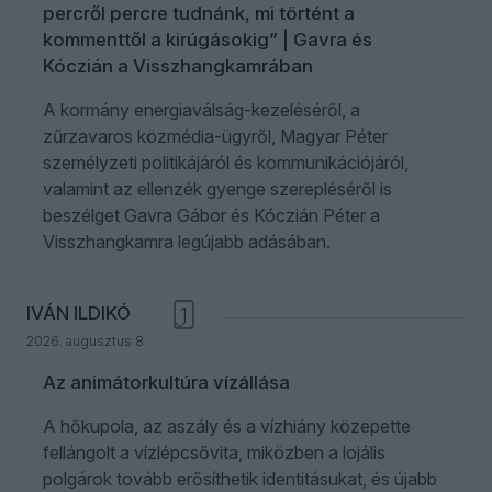
percről percre tudnánk, mi történt a
kommenttől a kirúgásokig” | Gavra és
Kóczián a Visszhangkamrában
A kormány energiaválság-kezeléséről, a
zűrzavaros közmédia-ügyről, Magyar Péter
személyzeti politikájáról és kommunikációjáról,
valamint az ellenzék gyenge szerepléséről is
beszélget Gavra Gábor és Kóczián Péter a
Visszhangkamra legújabb adásában.
IVÁN ILDIKÓ
1
2026. augusztus 8.
Az animátorkultúra vízállása
A hőkupola, az aszály és a vízhiány közepette
fellángolt a vízlépcsővita, miközben a lojális
polgárok tovább erősíthetik identitásukat, és újabb