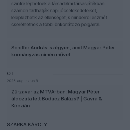
szintre léphetnek a társadalmi társasjátékban,
számon tarthatják napi jócselekedeteiket,
leleplezhetik az ellenséget, s minderről eszmét
cserélhetnek a többi önkorlátozó polgárral.
Schiffer András: szégyen, amit Magyar Péter
kormányzás címén művel
ÖT
2026. augusztus 8.
Zűrzavar az MTVA-ban: Magyar Péter
áldozata lett Bodacz Balázs? | Gavra &
Kóczián
SZARKA KÁROLY