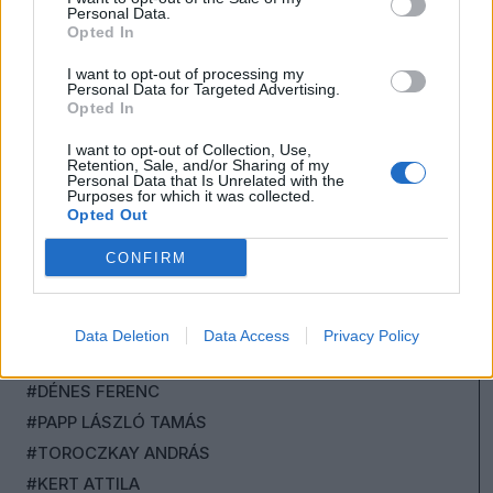
Personal Data.
#CEGLÉDI ZOLTÁN
Opted In
#KONOK PÉTER
I want to opt-out of processing my
#SCHIFFER ANDRÁS
Personal Data for Targeted Advertising.
Opted In
#BALOGH GÁBOR
#NEFELEJCS GERGŐ
I want to opt-out of Collection, Use,
Retention, Sale, and/or Sharing of my
#SZARKA KÁROLY
Personal Data that Is Unrelated with the
Purposes for which it was collected.
#MAKAI MÁTÉ
Opted Out
#GAZICS GYÖRGY
CONFIRM
#KOLEK ZSOLT
#ÖT
#JOSEPH HARGITAI
Data Deletion
Data Access
Privacy Policy
#KISS NOÉMI
#DÉNES FERENC
#PAPP LÁSZLÓ TAMÁS
#TOROCZKAY ANDRÁS
#KERT ATTILA