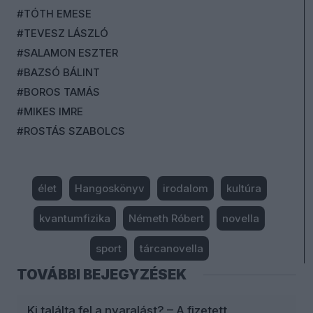
#TÓTH EMESE
#TEVESZ LÁSZLÓ
#SALAMON ESZTER
#BAZSÓ BÁLINT
#BOROS TAMÁS
#MIKES IMRE
#ROSTÁS SZABOLCS
élet
Hangoskönyv
irodalom
kultúra
kvantumfizika
Németh Róbert
novella
sport
tárcanovella
TOVÁBBI BEJEGYZÉSEK
Ki találta fel a nyaralást? – A fizetett