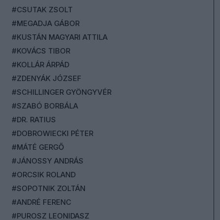
#CSUTAK ZSOLT
#MEGADJA GÁBOR
#KUSTÁN MAGYARI ATTILA
#KOVÁCS TIBOR
#KOLLÁR ÁRPÁD
#ZDENYÁK JÓZSEF
#SCHILLINGER GYÖNGYVÉR
#SZABÓ BORBÁLA
#DR. RATIUS
#DOBROWIECKI PÉTER
#MÁTÉ GERGŐ
#JÁNOSSY ANDRÁS
#ORCSIK ROLAND
#SOPOTNIK ZOLTÁN
#ANDRÉ FERENC
#PUROSZ LEONIDASZ