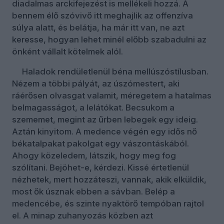
diadalmas arckifejezést is mellékeli hozzá. A
bennem élő szóvivő itt meghajlik az offenzíva
súlya alatt, és belátja, ha már itt van, ne azt
keresse, hogyan lehet minél előbb szabadulni az
önként vállalt kötelmek alól.
Haladok rendületlenül béna mellúszóstílusban.
Nézem a többi pályát, az úszómestert, aki
ráérősen olvasgat valamit, méregetem a hatalmas
belmagasságot, a lelátókat. Becsukom a
szememet, megint az űrben lebegek egy ideig.
Aztán kinyitom. A medence végén egy idős nő
békatalpakat pakolgat egy vászontáskából.
Ahogy közeledem, látszik, hogy meg fog
szólítani. Bejöhet-e, kérdezi. Kissé értetlenül
nézhetek, mert hozzáteszi, vannak, akik elküldik,
most ők úsznak ebben a sávban. Belép a
medencébe, és szinte nyaktörő tempóban rajtol
el. A minap zuhanyozás közben azt