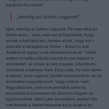
barátom fia szerint
„mindig az űrben vagyunk”.
Igen, mindig az űrben vagyunk. De nem elég az
űrben lenni… nem, nem azzal folytatom, hogy
annak is kell látszani, hanem azzal, hogy ezt –
mármint a lebegést az űrben – érezni is kell.
Anélkül az egész csak elmekonstrukció. Tehát,
amikor a nullás pályán úszom és becsukom a
szememet, az űrben érzem magam.
Literálisan
,
mondaná a kamasz fiam. Elég csak, ha nem látom
a helyet, ahol vagyok, befelé koncentrálok, és az
érzésekre hagyatkozom. Vagy nem is: nem
hagyatkozom
, nem koncentrálok sehová,
becsukom a szememet és átadom magam az
ügymenetnek. Mint Luke Skywalker, amikor Obi
van Kenobi a fejére helyezte azt a sisakot az