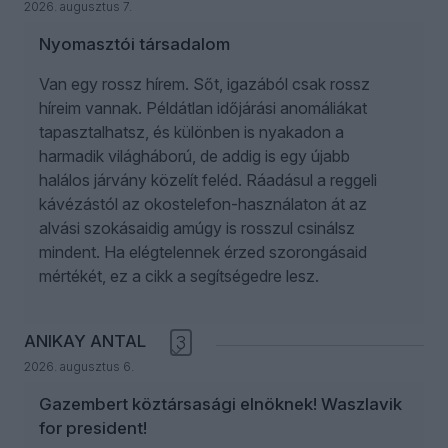
2026. augusztus 7.
Nyomasztói társadalom
Van egy rossz hírem. Sőt, igazából csak rossz
híreim vannak. Példátlan időjárási anomáliákat
tapasztalhatsz, és különben is nyakadon a
harmadik világháború, de addig is egy újabb
halálos járvány közelít feléd. Ráadásul a reggeli
kávézástól az okostelefon-használaton át az
alvási szokásaidig amúgy is rosszul csinálsz
mindent. Ha elégtelennek érzed szorongásaid
mértékét, ez a cikk a segítségedre lesz.
ANIKAY ANTAL
3
2026. augusztus 6.
Gazembert köztársasági elnöknek! Waszlavik
for president!