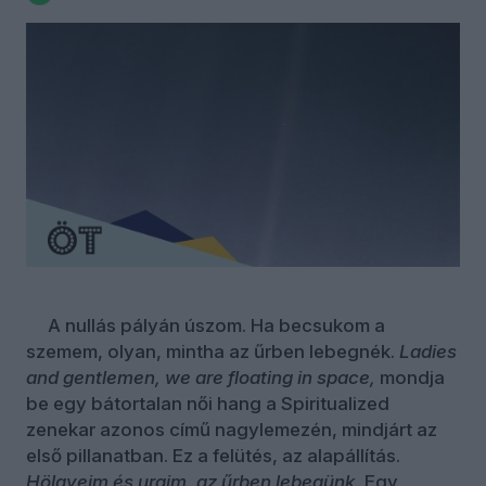
A nullás pályán úszom. Ha becsukom a
szemem, olyan, mintha az űrben lebegnék.
Ladies
and gentlemen, we are floating in space
,
mondja
be egy bátortalan női hang a Spiritualized
zenekar azonos című nagylemezén, mindjárt az
első pillanatban. Ez a felütés, az alapállítás.
Hölgyeim és uraim, az űrben lebegünk.
Egy