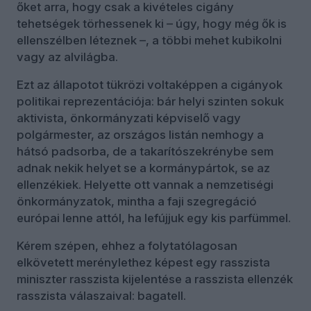
őket arra, hogy csak a kivételes cigány
tehetségek törhessenek ki – úgy, hogy még ők is
ellenszélben léteznek –, a többi mehet kubikolni
vagy az alvilágba.
Ezt az állapotot tükrözi voltaképpen a cigányok
politikai reprezentációja: bár helyi szinten sokuk
aktivista, önkormányzati képviselő vagy
polgármester, az országos listán nemhogy a
hátsó padsorba, de a takarítószekrénybe sem
adnak nekik helyet se a kormánypártok, se az
ellenzékiek. Helyette ott vannak a nemzetiségi
önkormányzatok, mintha a faji szegregáció
európai lenne attól, ha lefújjuk egy kis parfümmel.
Kérem szépen, ehhez a folytatólagosan
elkövetett merénylethez képest egy rasszista
miniszter rasszista kijelentése a rasszista ellenzék
rasszista válaszaival: bagatell.