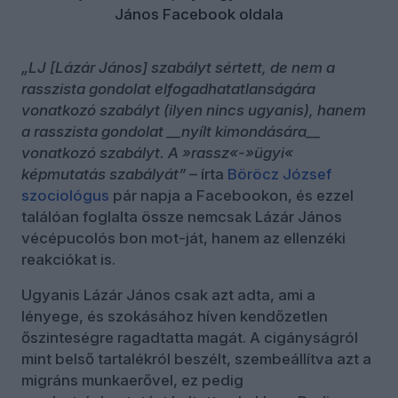
„LJ [Lázár János] szabályt sértett, de nem a
rasszista gondolat elfogadhatatlanságára
vonatkozó szabályt (ilyen nincs ugyanis), hanem
a rasszista gondolat __nyílt kimondására__
vonatkozó szabályt. A »rassz«-»ügyi«
képmutatás szabályát”
– írta
Böröcz József
szociológus
pár napja a Facebookon, és ezzel
találóan foglalta össze nemcsak Lázár János
vécépucolós bon mot-ját, hanem az ellenzéki
reakciókat is.
Ugyanis Lázár János csak azt adta, ami a
lényege, és szokásához híven kendőzetlen
őszinteségre ragadtatta magát. A cigányságról
mint belső tartalékról beszélt, szembeállítva azt a
migráns munkaerővel, ez pedig