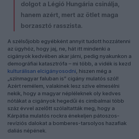
dolgot a Légió Hungária csinálja,
hanem azért, mert az ötlet maga
borzasztó rasszista.
A szélsőjobb egyébként annyit tudott hozzátenni
az ügyhöz, hogy jaj, ne, hát itt mindenki a
cigányok kedvében akar járni, pedig nyakunkon a
demográfiai katasztrófa – mi több, a vidék is kezd
kulturálisan elcigányosodni
, hiszen még a
„színmagyar faluban is” cigány mulatós szól!
Azért remélem, valakinek lesz szíve elmesélni
nekik, hogy a magyar népléleknek oly kedves
nótákat a cigányok hegedűi és cimbalmai több
száz évvel azelőtt szólaltatták meg, hogy a
Kárpátia mulatós rockra énekeljen pátoszos-
revíziós dalokat a bomberes-tarsolyos hazafiak
daliás népének.