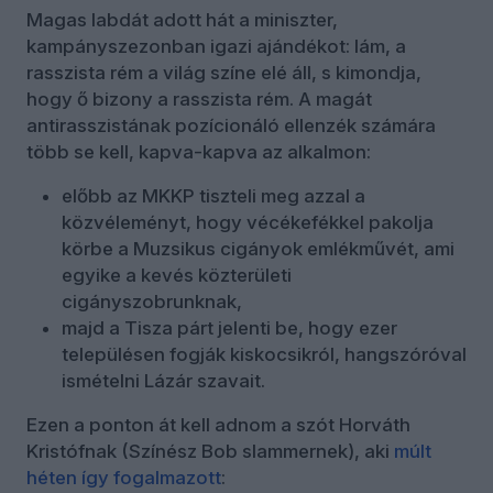
Magas labdát adott hát a miniszter,
kampányszezonban igazi ajándékot: lám, a
rasszista rém a világ színe elé áll, s kimondja,
hogy ő bizony a rasszista rém. A magát
antirasszistának pozícionáló ellenzék számára
több se kell, kapva-kapva az alkalmon:
előbb az MKKP tiszteli meg azzal a
közvéleményt, hogy vécékefékkel pakolja
körbe a Muzsikus cigányok emlékművét, ami
egyike a kevés közterületi
cigányszobrunknak,
majd a Tisza párt jelenti be, hogy ezer
településen fogják kiskocsikról, hangszóróval
ismételni Lázár szavait.
Ezen a ponton át kell adnom a szót Horváth
Kristófnak (Színész Bob slammernek), aki
múlt
héten így fogalmazott
: