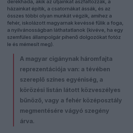
derékhada, akik az útjainkat aszfaltozzák, a
házainkat építik, a csatornákat ássák, és az
összes többi olyan munkát végzik, amihez a
fehér, iskolázott magyarnak kevéssé fűlik a foga,
a nyilvánosságban láthatatlanok (kivéve, ha egy
szemfüles állampolgár pihenő dolgozókat fotóz
le és mémesít meg).
A magyar cigánynak háromfajta
reprezentációja van: a tévében
szereplő színes egyéniség, a
körözési listán látott közveszélyes
bűnöző, vagy a fehér középosztály
megmentésére vágyó szegény
árva.