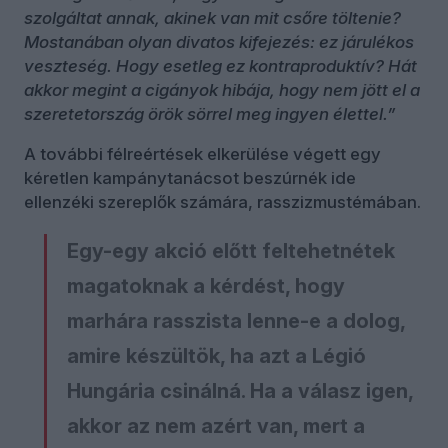
szolgáltat annak, akinek van mit csőre töltenie?
Mostanában olyan divatos kifejezés: ez járulékos
veszteség. Hogy esetleg ez kontraproduktív? Hát
akkor megint a cigányok hibája, hogy nem jött el a
szeretetország örök sörrel meg ingyen élettel.”
A további félreértések elkerülése végett egy
kéretlen kampánytanácsot beszúrnék ide
ellenzéki szereplők számára, rasszizmustémában.
Egy-egy akció előtt feltehetnétek
magatoknak a kérdést, hogy
marhára rasszista lenne-e a dolog,
amire készültök, ha azt a Légió
Hungária csinálná. Ha a válasz igen,
akkor az nem azért van, mert a