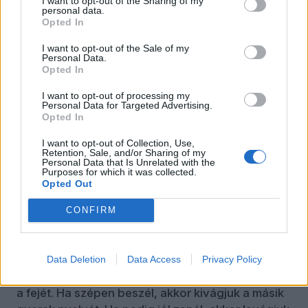
I want to opt-out of the Sharing of my
personal data.
középosztály normarendszerével.
Opted In
I want to opt-out of the Sale of my
Itt bizony minden egyéb dacára az volt az ígéret,
Personal Data.
hogy egy rendes, meritokratikus társadalmat
Opted In
építünk, ahol mindenki egyenlően érvényesülhet,
I want to opt-out of processing my
aztán majd a győztes viszi a glóriát, mintha egy
Personal Data for Targeted Advertising.
doppingmentes olimpián versenyeznénk
Opted In
ezerfajta sportágban, mely olimpián mindenki
I want to opt-out of Collection, Use,
megválasztja, hogy miben indulhat.
Retention, Sale, and/or Sharing of my
Personal Data that Is Unrelated with the
Purposes for which it was collected.
A valóságban persze az erősek mindig úgy
Opted Out
vannak vele, hogy a saját gyerekeik érdekeit
nézik. Ez pedig gyakorta úgy érvényesül, hogy ha
CONFIRM
a gyerekem jól olvas, akkor elvesszük a másik
gyerek könyveit. Ha jól számol, akkor összetörjük
a másik gyerek abakuszát. Ha csavarosan
Data Deletion
Data Access
Privacy Policy
gondolkodik, akkor beverjük a másik gyerekének
a fejét. Ha szépen beszél, akkor kivágjuk a másik