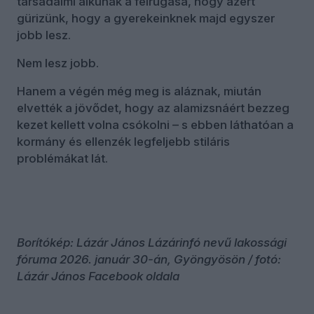
társadalmi alkunak a felrúgása, hogy azért
gürizünk, hogy a gyerekeinknek majd egyszer
jobb lesz.
Nem lesz jobb.
Hanem a végén még meg is aláznak, miután
elvették a jövődet, hogy az alamizsnáért bezzeg
kezet kellett volna csókolni – s ebben láthatóan a
kormány és ellenzék legfeljebb stiláris
problémákat lát.
Borítókép: Lázár János Lázárinfó nevű lakossági
fóruma 2026. január 30-án, Gyöngyösön / fotó:
Lázár János Facebook oldala