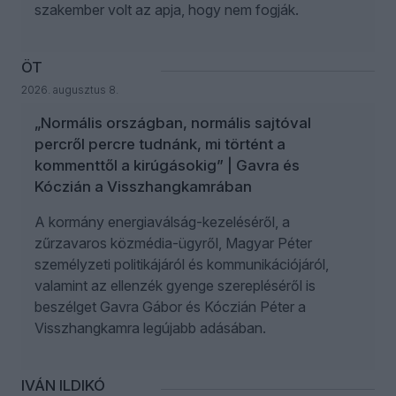
szakember volt az apja, hogy nem fogják.
ÖT
2026. augusztus 8.
„Normális országban, normális sajtóval
percről percre tudnánk, mi történt a
kommenttől a kirúgásokig” | Gavra és
Kóczián a Visszhangkamrában
A kormány energiaválság-kezeléséről, a
zűrzavaros közmédia-ügyről, Magyar Péter
személyzeti politikájáról és kommunikációjáról,
valamint az ellenzék gyenge szerepléséről is
beszélget Gavra Gábor és Kóczián Péter a
Visszhangkamra legújabb adásában.
IVÁN ILDIKÓ