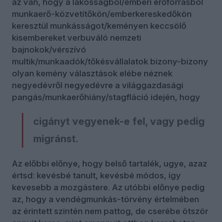
az van, hogy a lakosságból/emberi erőforrásból
munkaerő-közvetítőkön/emberkereskedőkön
keresztül munkásságot/keményen keccsölő
kisembereket verbuváló nemzeti
bajnokok/vérszívó
multik/munkaadók/tőkésvállalatok bizony-bizony
olyan kemény választások elébe néznek
negyedévről negyedévre a világgazdasági
pangás/munkaerőhiány/stagfláció idején, hogy
cigányt vegyenek-e fel, vagy pedig
migránst.
Az előbbi előnye, hogy belső tartalék, ugye, azaz
értsd: kevésbé tanult, kevésbé módos, így
kevesebb a mozgástere. Az utóbbi előnye pedig
az, hogy a vendégmunkás-törvény értelmében
az érintett szintén nem pattog, de cserébe ötször