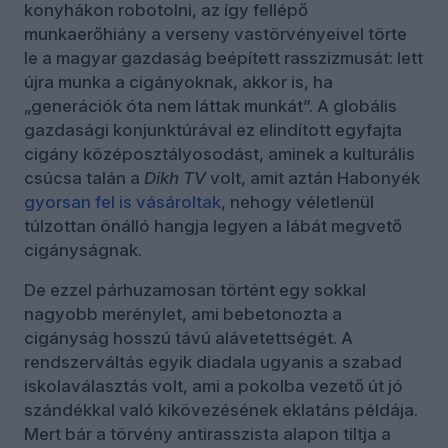
konyhákon robotolni, az így fellépő
munkaerőhiány a verseny vastörvényeivel törte
le a magyar gazdaság beépített rasszizmusát: lett
újra munka a cigányoknak, akkor is, ha
„generációk óta nem láttak munkát”. A globális
gazdasági konjunktúrával ez elindított egyfajta
cigány középosztályosodást, aminek a kulturális
csúcsa talán a
Dikh TV
volt, amit aztán Habonyék
gyorsan fel is vásároltak
, nehogy véletlenül
túlzottan önálló hangja legyen a lábát megvető
cigányságnak.
De ezzel párhuzamosan történt egy sokkal
nagyobb merénylet, ami bebetonozta a
cigányság hosszú távú alávetettségét. A
rendszerváltás egyik diadala ugyanis a szabad
iskolaválasztás volt, ami a pokolba vezető út jó
szándékkal való kikövezésének eklatáns példája.
Mert bár a törvény antirasszista alapon tiltja a