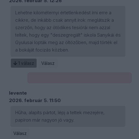
2026. február 5. 12:26
Lehetne kilométernyi értetlenkedést írni erre a
cikkre, de inkább csak annyit írok: meglátszik a
szerzőn, hogy az ötödikes tesiórái nem azzal
teltek, hogy egy "deszegregált" iskola Sanyikái és
Gyulusai lopták meg az öltözőben, majd törték el
a bokáját focizás közben.
1
válasz
Válasz
levente
2026. február 5. 11:50
Hűha, alapíts pártot, lépj a tettek mezejére,
papíron már nagyon jó vagy.
Válasz