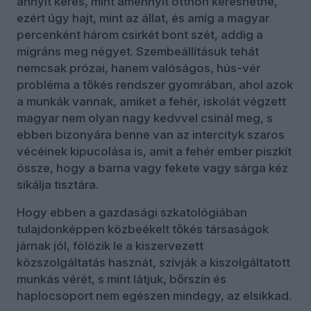
annyit keres, mint amennyit otthon kereshetne,
ezért úgy hajt, mint az állat, és amíg a magyar
percenként három csirkét bont szét, addig a
migráns meg négyet. Szembeállításuk tehát
nemcsak prózai, hanem valóságos, hús-vér
probléma a tőkés rendszer gyomrában, ahol azok
a munkák vannak, amiket a fehér, iskolát végzett
magyar nem olyan nagy kedvvel csinál meg, s
ebben bizonyára benne van az intercityk szaros
vécéinek kipucolása is, amit a fehér ember piszkít
össze, hogy a barna vagy fekete vagy sárga kéz
sikálja tisztára.
Hogy ebben a gazdasági szkatológiában
tulajdonképpen közbeékelt tőkés társaságok
járnak jól, fölözik le a kiszervezett
közszolgáltatás hasznát, szívják a kiszolgáltatott
munkás vérét, s mint látjuk, bőrszín és
haplocsoport nem egészen mindegy, az elsikkad.