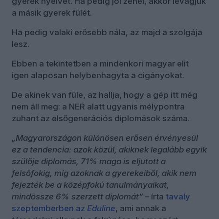
gyerek nyelvét. Ha pedig jól zenél, akkor levágjuk
a másik gyerek fülét.
Ha pedig valaki erősebb nála, az majd a szolgája
lesz.
Ebben a tekintetben a mindenkori magyar elit
igen alaposan helybenhagyta a cigányokat.
De akinek van füle, az hallja, hogy a gép itt még
nem áll meg: a NER alatt ugyanis mélypontra
zuhant az elsőgenerációs diplomások száma.
„Magyarországon különösen erősen érvényesül
ez a tendencia: azok közül, akiknek legalább egyik
szülője diplomás, 71% maga is eljutott a
felsőfokig, míg azoknak a gyerekeiből, akik nem
fejezték be a középfokú tanulmányaikat,
mindössze 6% szerzett diplomát”
– írta
tavaly
szeptemberben az
Eduline
, ami annak a