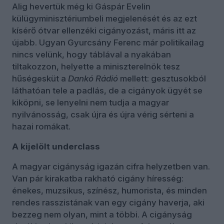
Alig hevertük még ki Gáspár Evelin
külügyminisztériumbeli megjelenését és az ezt
kísérő ótvar ellenzéki cigányozást, máris itt az
újabb. Ugyan Gyurcsány Ferenc már politikailag
nincs velünk, hogy táblával a nyakában
tiltakozzon, helyette a miniszterelnök tesz
hűségesküt a
Dankó Rádió
mellett: gesztusokból
láthatóan tele a padlás, de a cigányok ügyét se
kiköpni, se lenyelni nem tudja a magyar
nyilvánosság, csak újra és újra vérig sérteni a
hazai romákat.
A kijelölt underclass
A magyar cigányság igazán cifra helyzetben van.
Van pár kirakatba rakható cigány híresség:
énekes, muzsikus, színész, humorista, és minden
rendes rasszistának van egy cigány haverja, aki
bezzeg nem olyan, mint a többi. A cigányság