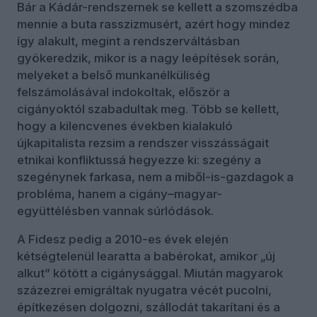
Bár a Kádár-rendszernek se kellett a szomszédba
mennie a buta rasszizmusért, azért hogy mindez
így alakult, megint a rendszerváltásban
gyökeredzik, mikor is a nagy leépítések során,
melyeket a belső munkanélküliség
felszámolásával indokoltak, először a
cigányoktól szabadultak meg. Több se kellett,
hogy a kilencvenes években kialakuló
újkapitalista rezsim a rendszer visszásságait
etnikai konfliktussá hegyezze ki: szegény a
szegénynek farkasa, nem a miből-is-gazdagok a
probléma, hanem a cigány–magyar-
együttélésben vannak súrlódások.
A Fidesz pedig a 2010-es évek elején
kétségtelenül learatta a babérokat, amikor „új
alkut” kötött a cigánysággal. Miután magyarok
százezrei emigráltak nyugatra vécét pucolni,
építkezésen dolgozni, szállodát takarítani és a