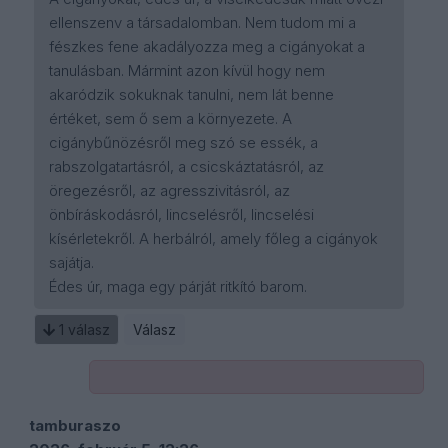
ellenszenv a társadalomban. Nem tudom mi a
fészkes fene akadályozza meg a cigányokat a
tanulásban. Mármint azon kívül hogy nem
akaródzik sokuknak tanulni, nem lát benne
értéket, sem ő sem a környezete. A
cigánybűnözésről meg szó se essék, a
rabszolgatartásról, a csicskáztatásról, az
öregezésről, az agresszivitásról, az
önbíráskodásról, lincselésről, lincselési
kísérletekről. A herbálról, amely főleg a cigányok
sajátja.
Édes úr, maga egy párját ritkító barom.
1
válasz
Válasz
tamburaszo