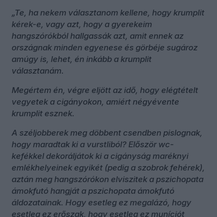
„Te, ha nekem választanom kellene, hogy krumplit
kérek-e, vagy azt, hogy a gyerekeim
hangszórókból hallgassák azt, amit ennek az
országnak minden egyenese és görbéje sugároz
amúgy is, lehet, én inkább a krumplit
választanám.
Megértem én, végre eljött az idő, hogy elégtételt
vegyetek a cigányokon, amiért négyévente
krumplit esznek.
A széljobberek meg döbbent csendben pislognak,
hogy maradtak ki a vurstliból? Először wc-
kefékkel dekoráljátok ki a cigányság maréknyi
emlékhelyeinek egyikét (pedig a szobrok fehérek),
aztán meg hangszórókon elviszitek a pszichopata
ámokfutó hangját a pszichopata ámokfutó
áldozatainak. Hogy esetleg ez megalázó, hogy
esetleg ez erőszak, hogy esetleg ez muníciót