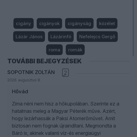
cigány
cigányok
cigányság
közélet
Lázár János
Lázárinfó
Nefelejcs Gergő
roma
romák
TOVÁBBI BEJEGYZÉSEK
SOPOTNIK ZOLTÁN
2
2026. augusztus 8.
Hővád
Zima néni nem hisz a hőkupolában. Szerinte ez a
hatalmas meleg a Magyar Péterék műve. Azért,
hogy lezárhassák a Paksi Atomerőművet. Amit
biztosan nem fognak újraindítani. Megmondta a
Báró is, akinek valami víz-és energiaügyi