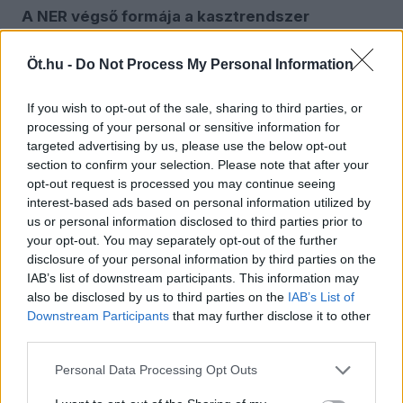
A NER végső formája a kasztrendszer
Hogy Lázár János megmondta az őszintét,
Öt.hu -
Do Not Process My Personal Information
miszerint itt a cigány szerepe a vécék
pucolásában van, az bizony felfed egy másik
If you wish to opt-out of the sale, sharing to third parties, or
NER-konstruálta aljas valóságot,
processing of your personal or sensitive information for
valóságtervezetet. Mert a közvélekedéssel
targeted advertising by us, please use the below opt-out
ellentétben
section to confirm your selection. Please note that after your
opt-out request is processed you may continue seeing
a cigányokat nem a bőrszínűk miatt
interest-based ads based on personal information utilized by
us or personal information disclosed to third parties prior to
vetik meg azok, akik megvetik őket,
your opt-out. You may separately opt-out of the further
disclosure of your personal information by third parties on the
hanem a társadalmi státuszuk
IAB’s list of downstream participants. This information may
miatt, valamint az ebből fakadó
also be disclosed by us to third parties on the
IAB’s List of
Downstream Participants
that may further disclose it to other
ellenreakcióik és túlélési stratégiák
third parties.
miatt, melyek nem konformak a
Personal Data Processing Opt Outs
többségi társadalom, a