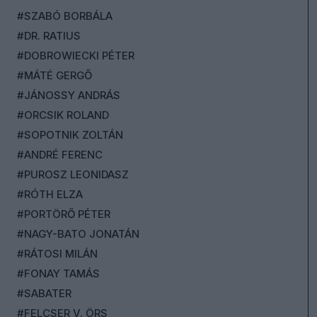
#SZABÓ BORBÁLA
#DR. RATIUS
#DOBROWIECKI PÉTER
#MÁTÉ GERGŐ
#JÁNOSSY ANDRÁS
#ORCSIK ROLAND
#SOPOTNIK ZOLTÁN
#ANDRÉ FERENC
#PUROSZ LEONIDASZ
#RÓTH ELZA
#PORTÖRŐ PÉTER
#NAGY-BATO JONATÁN
#RÁTOSI MILÁN
#FONAY TAMÁS
#SABATER
#FELCSER V. ÖRS