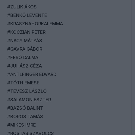
#ZULIK ÁKOS
#BENKŐ LEVENTE
#KRASZNAHORKAI EMMA
#KÓCZIÁN PÉTER
#NAGY MÁTYÁS
#GAVRA GÁBOR
#FERÓ DALMA
#JUHÁSZ GÉZA
#ANTLFINGER EDVÁRD
#TÓTH EMESE
#TEVESZ LÁSZLÓ
#SALAMON ESZTER
#BAZSÓ BÁLINT
#BOROS TAMÁS
#MIKES IMRE
#ROSTÁS SZABOLCS