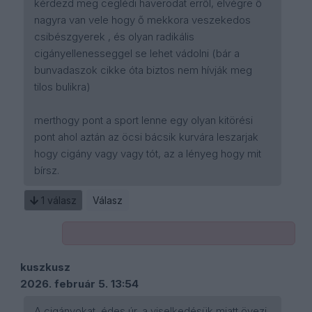
kérdezd meg ceglédi haverodat erről, elvégre ő
nagyra van vele hogy ő mekkora veszekedos
csibészgyerek , és olyan radikális
cigányellenesseggel se lehet vádolni (bár a
bunvadaszok cikke óta biztos nem hívják meg
tilos bulikra)
merthogy pont a sport lenne egy olyan kitörési
pont ahol aztán az öcsi bácsik kurvára leszarjak
hogy cigány vagy vagy tót, az a lényeg hogy mit
bírsz.
1
válasz
Válasz
kuszkusz
2026. február 5. 13:54
A cigányokat, édes úr, a viselkedésük miatt övezi