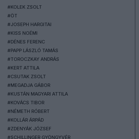
#KOLEK ZSOLT
#ÖT
#JOSEPH HARGITAI
#KISS NOÉMI
#DÉNES FERENC
#PAPP LÁSZLÓ TAMÁS
#TOROCZKAY ANDRÁS
#KERT ATTILA
#CSUTAK ZSOLT
#MEGADJA GÁBOR
#KUSTÁN MAGYARI ATTILA
#KOVÁCS TIBOR
#NÉMETH RÓBERT
#KOLLÁR ÁRPÁD
#ZDENYÁK JÓZSEF
#SCHILLINGER GYÖNGYVÉR