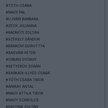
#TÓTH CSABA
#NAGY PÁL
#UJVÁRI BARBARA
#ZECK JULIANNA
#RADNÓTI ZOLTÁN
#SZÉKELY SÁNDOR
#BÁNKÖVI DOROTTYA
#SASVÁRI PÉTER
#ORBÁN GYÖRGY
#SETYEROV ZORÁN
#SARKADI-ILLYÉS CSABA
#TÓTH CSABA TIBOR
#ANIKAY ANTAL
#NAGY ATTILA TIBOR
#NAGY SZABOLCS
#KATONA ZOLTÁN