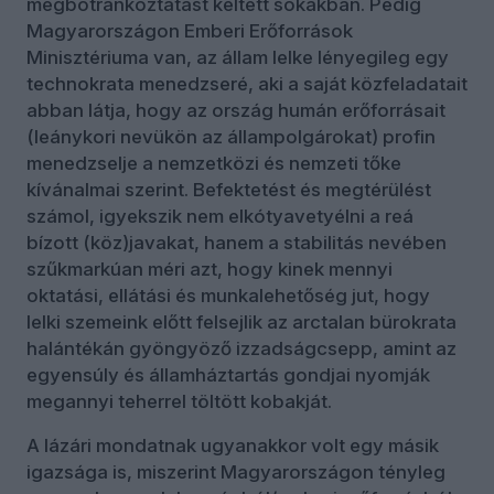
megbotránkoztatást keltett sokakban. Pedig
Magyarországon Emberi Erőforrások
Minisztériuma van, az állam lelke lényegileg egy
technokrata menedzseré, aki a saját közfeladatait
abban látja, hogy az ország humán erőforrásait
(leánykori nevükön az állampolgárokat) profin
menedzselje a nemzetközi és nemzeti tőke
kívánalmai szerint. Befektetést és megtérülést
számol, igyekszik nem elkótyavetyélni a reá
bízott (köz)javakat, hanem a stabilitás nevében
szűkmarkúan méri azt, hogy kinek mennyi
oktatási, ellátási és munkalehetőség jut, hogy
lelki szemeink előtt felsejlik az arctalan bürokrata
halántékán gyöngyöző izzadságcsepp, amint az
egyensúly és államháztartás gondjai nyomják
megannyi teherrel töltött kobakját.
A lázári mondatnak ugyanakkor volt egy másik
igazsága is, miszerint Magyarországon tényleg