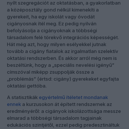
nyílt szegregációt az oktatásban, a gyakorlatban
a középosztály gond nélkül kimenekíti a
gyerekeit, ha egy iskolát vagy óvodát
cigányosnak ítél meg. Ez pedig nyilván
befolyásolja a cigányoknak a többségi
társadalom felé törekvő integrációs képességét.
Hát még azt, hogy milyen esélyekkel jutnak
tovább a cigány fiatalok az irgalmatlan szelektív
oktatási rendszerben. És akkor arról még nem is
beszéltünk, hogy a „speciális nevelési igényű”
címszóval miképp zsuppolják össze a
„problémás” (értsd: cigány) gyerekeket egyfajta
oktatási gettóba.
A statisztikák
egyértelmű ítéletet mondanak
ennek
a kurzusokon át épített rendszernek az
eredményéről: a cigányok iskolázottsága messze
elmarad a többségi társadalom tagjainak
edukációs szintjétől, ezzel pedig predesztináltuk