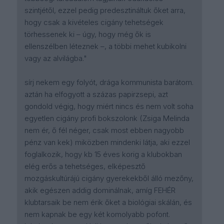
szintjétől, ezzel pedig predesztináltuk őket arra,
hogy csak a kivételes cigány tehetségek
törhessenek ki – úgy, hogy még ők is
ellenszélben léteznek –, a többi mehet kubikolni
vagy az alvilágba."
sírj nekem egy folyót, drága kommunista barátom.
aztán ha elfogyott a százas papirzsepi, azt
gondold végig, hogy miért nincs és nem volt soha
egyetlen cigány profi bokszolonk (Zsiga Melinda
nem ér, ő fél néger, csak most ebben nagyobb
pénz van kek) miközben mindenki látja, aki ezzel
foglalkozik, hogy kb 15 éves korig a klubokban
elég erős a tehetséges, elképesztő
mozgáskultúrájú cigány gyerekekből álló mezőny,
akik egészen addig dominálnak, amíg FEHÉR
klubtarsaik be nem érik őket a biológiai skálán, és
nem kapnak be egy két komolyabb pofont.