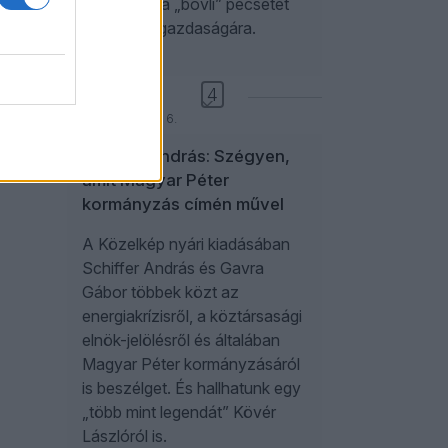
rányomják a „bóvli” pecsétet
az ország gazdaságára.
ÖT
4
2026. augusztus 6.
Schiffer András: Szégyen,
amit Magyar Péter
kormányzás címén művel
A Közelkép nyári kiadásában
Schiffer András és Gavra
Gábor többek közt az
energiakrízisről, a köztársasági
elnök-jelölésről és általában
Magyar Péter kormányzásáról
is beszélget. És hallhatunk egy
„több mint legendát” Kövér
Lászlóról is.