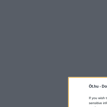
Öt.hu -
Do
If you wish 
sensitive in