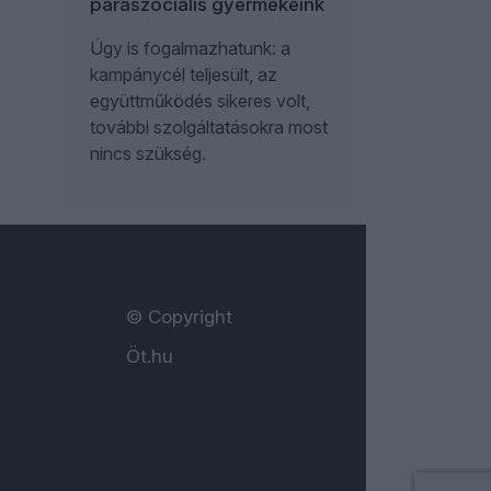
paraszociális gyermekeink
Úgy is fogalmazhatunk: a
kampánycél teljesült, az
együttműködés sikeres volt,
további szolgáltatásokra most
nincs szükség.
© Copyright
Öt.hu