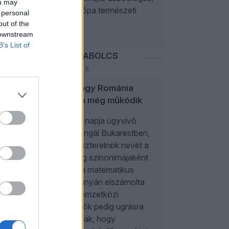
ou may
Közép-Európa természeti
 personal
kincse.
out of the
 downstream
B’s List of
ROSTÁS SZABOLCS
2026. augusztus 6.
Csoda, hogy Románia
egyáltalán még működik
Közel száz napja ügyvivő
kormány fungál Bukarestben,
ahol a miniszterelnök nevét a
szegénység szinonimájaként
emlegetik, a matematikus
államfő csúnyán elszámolta
magát, a nemzetközi
hitelminősítők pedig ugrásra
készen várják, hogy