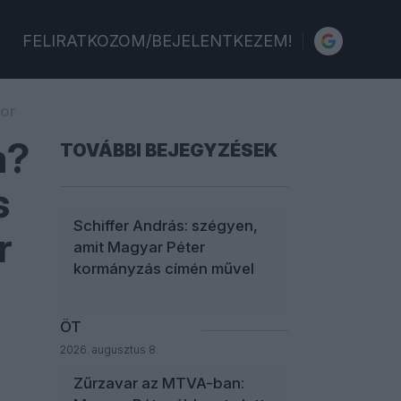
FELIRATKOZOM/BEJELENTKEZEM!
bor
a?
TOVÁBBI BEJEGYZÉSEK
s
Schiffer András: szégyen,
r
amit Magyar Péter
kormányzás címén művel
ÖT
2026. augusztus 8.
Zűrzavar az MTVA-ban: