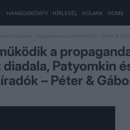
HANGOSKÖNYV
HÍRLEVÉL
HOLMIK
HOME
arat diadala, Patyomkin és a filmhíradók – Péter & Gá
 működik a propagand
 diadala, Patyomkin é
híradók – Péter & Gábo