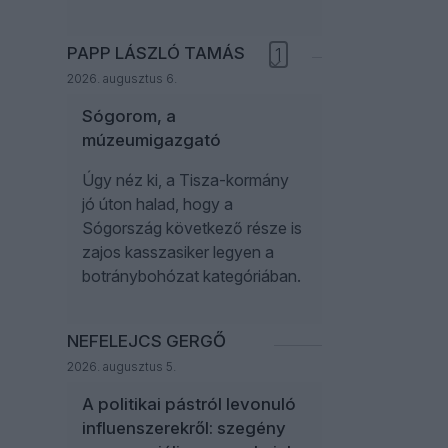
PAPP LÁSZLÓ TAMÁS
1
2026. augusztus 6.
Sógorom, a
múzeumigazgató
Úgy néz ki, a Tisza-kormány
jó úton halad, hogy a
Sógország következő része is
zajos kasszasiker legyen a
botránybohózat kategóriában.
NEFELEJCS GERGŐ
2026. augusztus 5.
A politikai pástról levonuló
influenszerekről: szegény