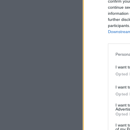
confirm you
continue se
information 
further disc
participants
Downstream 
Persona
I want t
Opted 
I want t
Opted 
I want 
Advertis
Opted 
I want t
of my P