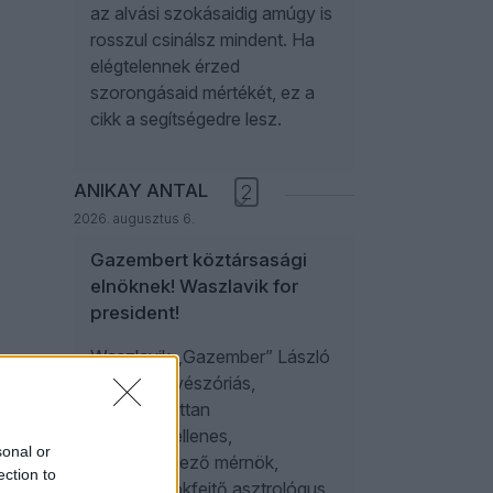
az alvási szokásaidig amúgy is
rosszul csinálsz mindent. Ha
elégtelennek érzed
szorongásaid mértékét, ez a
cikk a segítségedre lesz.
ANIKAY ANTAL
2
2026. augusztus 6.
Gazembert köztársasági
elnöknek! Waszlavik for
president!
Waszlavik „Gazember” László
kortárs művészóriás,
visszafogottan
fogyasztóellenes,
sonal or
műholdtervező mérnök,
ection to
zenész, titokfejtő asztrológus,