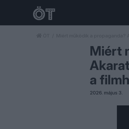
ÖT
Miért működik a propaganda? Ak
Miért
Akarat
a film
2026. május 3.