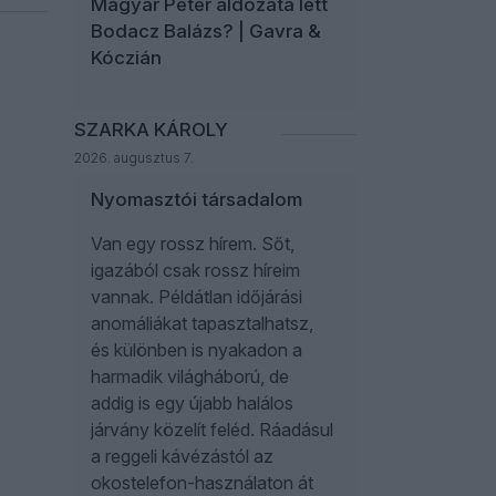
Magyar Péter áldozata lett
Bodacz Balázs? | Gavra &
Kóczián
SZARKA KÁROLY
2026. augusztus 7.
Nyomasztói társadalom
Van egy rossz hírem. Sőt,
igazából csak rossz híreim
vannak. Példátlan időjárási
anomáliákat tapasztalhatsz,
és különben is nyakadon a
harmadik világháború, de
addig is egy újabb halálos
járvány közelít feléd. Ráadásul
a reggeli kávézástól az
okostelefon-használaton át