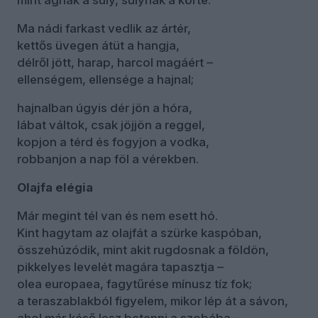
mint ágnak a súly, súlynak a körte.
Ma nádi farkast vedlik az ártér,
kettős üvegen átüt a hangja,
délről jött, harap, harcol magáért –
ellenségem, ellensége a hajnal;
hajnalban úgyis dér jön a hóra,
lábat váltok, csak jöjjön a reggel,
kopjon a térd és fogyjon a vodka,
robbanjon a nap föl a vérekben.
Olajfa elégia
Már megint tél van és nem esett hó.
Kint hagytam az olajfát a szürke kaspóban,
összehúzódik, mint akit rugdosnak a földön,
pikkelyes levelét magára tapasztja –
olea europaea, fagytűrése mínusz tíz fok;
a teraszablakból figyelem, mikor lép át a sávon,