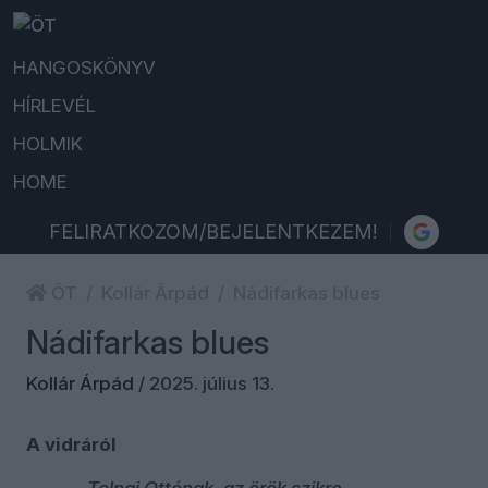
HANGOSKÖNYV
HÍRLEVÉL
HOLMIK
HOME
FELIRATKOZOM/BEJELENTKEZEM!
ÖT
Kollár Árpád
Nádifarkas blues
Nádifarkas blues
Kollár Árpád
/
2025. július 13.
A vidráról