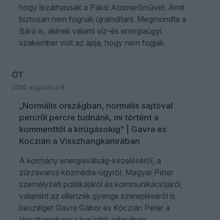
hogy lezárhassák a Paksi Atomerőművet. Amit
biztosan nem fognak újraindítani. Megmondta a
Báró is, akinek valami víz-és energiaügyi
szakember volt az apja, hogy nem fogják.
ÖT
2026. augusztus 8.
„Normális országban, normális sajtóval
percről percre tudnánk, mi történt a
kommenttől a kirúgásokig” | Gavra és
Kóczián a Visszhangkamrában
A kormány energiaválság-kezeléséről, a
zűrzavaros közmédia-ügyről, Magyar Péter
személyzeti politikájáról és kommunikációjáról,
valamint az ellenzék gyenge szerepléséről is
beszélget Gavra Gábor és Kóczián Péter a
Visszhangkamra legújabb adásában.