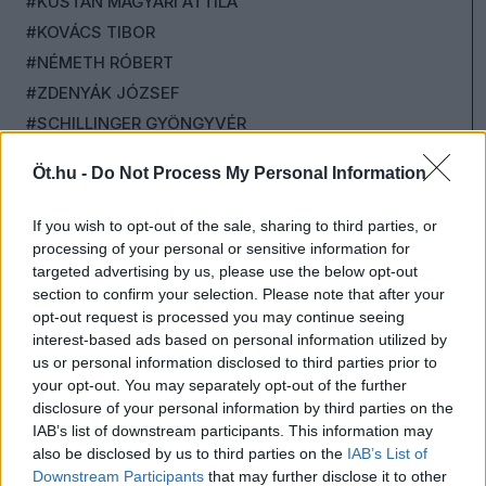
#KUSTÁN MAGYARI ATTILA
#KOVÁCS TIBOR
#NÉMETH RÓBERT
#ZDENYÁK JÓZSEF
#SCHILLINGER GYÖNGYVÉR
#SZABÓ BORBÁLA
Öt.hu -
Do Not Process My Personal Information
#DR. RATIUS
#DOBROWIECKI PÉTER
If you wish to opt-out of the sale, sharing to third parties, or
#MÁTÉ GERGŐ
processing of your personal or sensitive information for
targeted advertising by us, please use the below opt-out
#JÁNOSSY ANDRÁS
section to confirm your selection. Please note that after your
#ORCSIK ROLAND
opt-out request is processed you may continue seeing
#SOPOTNIK ZOLTÁN
interest-based ads based on personal information utilized by
us or personal information disclosed to third parties prior to
#ANDRÉ FERENC
your opt-out. You may separately opt-out of the further
#PUROSZ LEONIDASZ
disclosure of your personal information by third parties on the
#RÓTH ELZA
IAB’s list of downstream participants. This information may
also be disclosed by us to third parties on the
IAB’s List of
#PORTÖRŐ PÉTER
Downstream Participants
that may further disclose it to other