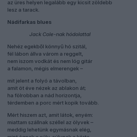
az üres helyen legalább egy kicsit zöldebb
lesz a tarack.
Nádifarkas blues
Jack Cole-nak hódolattal
Nehéz egekből könnyű hó szitál,
fél lábon állva várom a reggelt,
nem iszom vodkát és nem lóg gitár
a falamon, mégis elmerengek –
mit jelent a folyó a távolban,
amit öt éve nézek az ablakon át;
ha fölrobban a nád horizontja,
térdemben a porc mért kopik tovább.
Mért hiszem azt, amit látok, enyém:
miattam szállnak széllel az ölyvek –
meddig lehetünk egymásnak elég,