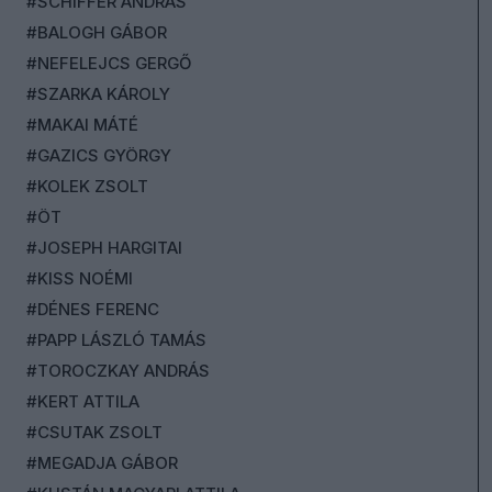
#SCHIFFER ANDRÁS
#BALOGH GÁBOR
#NEFELEJCS GERGŐ
#SZARKA KÁROLY
#MAKAI MÁTÉ
#GAZICS GYÖRGY
#KOLEK ZSOLT
#ÖT
#JOSEPH HARGITAI
#KISS NOÉMI
#DÉNES FERENC
#PAPP LÁSZLÓ TAMÁS
#TOROCZKAY ANDRÁS
#KERT ATTILA
#CSUTAK ZSOLT
#MEGADJA GÁBOR