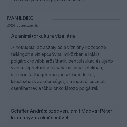
IVÁN ILDIKÓ
2026. augusztus 8.
Az animátorkultúra vízállása
A hőkupola, az aszály és a vízhiány közepette
fellángolt a vízlépcsővita, miközben a lojális
polgárok tovább erősíthetik identitásukat, és újabb
szintre léphetnek a társadalmi társasjátékban,
számon tarthatják napi jócselekedeteiket,
leleplezhetik az ellenséget, s minderről eszmét
cserélhetnek a többi önkorlátozó polgárral.
Schiffer András: szégyen, amit Magyar Péter
kormányzás címén művel