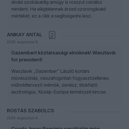
alvási szokásaidig amúgy is rosszul csinálsz
mindent. Ha elégtelennek érzed szorongásaid
mértékét, ez a cikk a segítségedre lesz.
ANIKAY ANTAL
2
2026. augusztus 6.
Gazembert köztársasági elnöknek! Waszlavik
for president!
Waszlavik „Gazember” László kortárs
művészóriás, visszafogottan fogyasztóellenes,
műholdtervező mérnök, zenész, titokfejtő
asztrológus, Közép-Európa természeti kincse.
ROSTÁS SZABOLCS
2026. augusztus 6.
Csoda, hogy Románia egyáltalán még