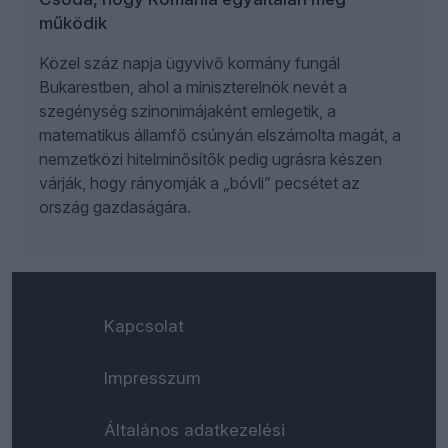
működik
Közel száz napja ügyvivő kormány fungál
Bukarestben, ahol a miniszterelnök nevét a
szegénység szinonimájaként emlegetik, a
matematikus államfő csúnyán elszámolta magát, a
nemzetközi hitelminősítők pedig ugrásra készen
várják, hogy rányomják a „bóvli” pecsétet az
ország gazdaságára.
Kapcsolat
Impresszum
Általános adatkezelési