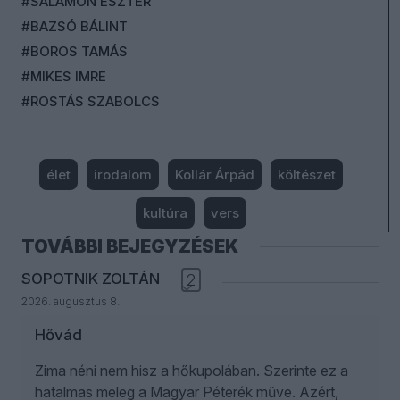
#SALAMON ESZTER
#BAZSÓ BÁLINT
#BOROS TAMÁS
#MIKES IMRE
#ROSTÁS SZABOLCS
élet
irodalom
Kollár Árpád
költészet
kultúra
vers
TOVÁBBI BEJEGYZÉSEK
SOPOTNIK ZOLTÁN
2
2026. augusztus 8.
Hővád
Zima néni nem hisz a hőkupolában. Szerinte ez a
hatalmas meleg a Magyar Péterék műve. Azért,