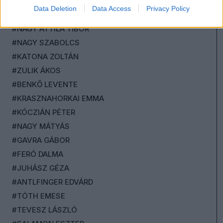
#TÓTH CSABA TIBOR
Data Deletion
Data Access
Privacy Policy
#ANIKAY ANTAL
#NAGY ATTILA TIBOR
#NAGY SZABOLCS
#KATONA ZOLTÁN
#ZULIK ÁKOS
#BENKŐ LEVENTE
#KRASZNAHORKAI EMMA
#KÓCZIÁN PÉTER
#NAGY MÁTYÁS
#GAVRA GÁBOR
#FERÓ DALMA
#JUHÁSZ GÉZA
#ANTLFINGER EDVÁRD
#TÓTH EMESE
#TEVESZ LÁSZLÓ