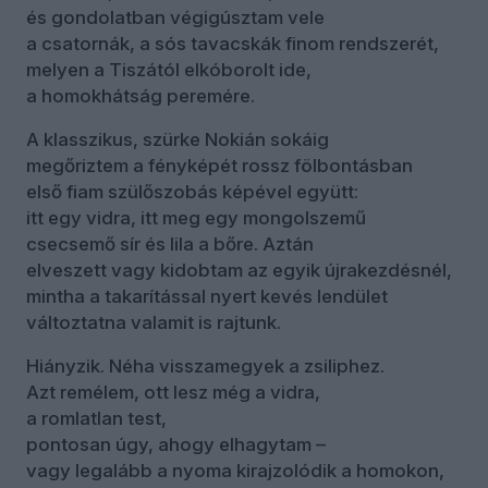
és gondolatban végigúsztam vele
a csatornák, a sós tavacskák finom rendszerét,
melyen a Tiszától elkóborolt ide,
a homokhátság peremére.
A klasszikus, szürke Nokián sokáig
megőriztem a fényképét rossz fölbontásban
első fiam szülőszobás képével együtt:
itt egy vidra, itt meg egy mongolszemű
csecsemő sír és lila a bőre. Aztán
elveszett vagy kidobtam az egyik újrakezdésnél,
mintha a takarítással nyert kevés lendület
változtatna valamit is rajtunk.
Hiányzik. Néha visszamegyek a zsiliphez.
Azt remélem, ott lesz még a vidra,
a romlatlan test,
pontosan úgy, ahogy elhagytam –
vagy legalább a nyoma kirajzolódik a homokon,