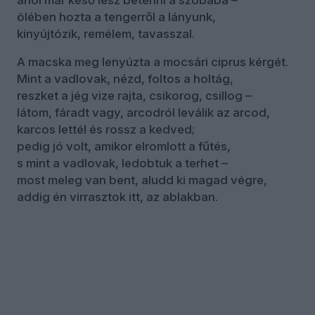
ahol már késő lesz betenni a szobába –
ölében hozta a tengerről a lányunk,
kinyújtózik, remélem, tavasszal.
A macska meg lenyúzta a mocsári ciprus kérgét.
Mint a vadlovak, nézd, foltos a holtág,
reszket a jég vize rajta, csikorog, csillog –
látom, fáradt vagy, arcodról leválik az arcod,
karcos lettél és rossz a kedved;
pedig jó volt, amikor elromlott a fűtés,
s mint a vadlovak, ledobtuk a terhet –
most meleg van bent, aludd ki magad végre,
addig én virrasztok itt, az ablakban.