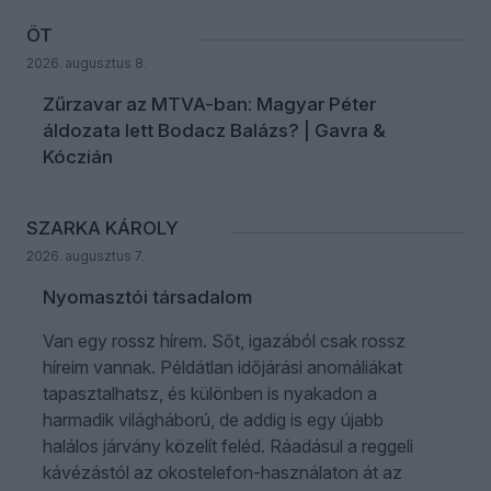
ÖT
2026. augusztus 8.
Zűrzavar az MTVA-ban: Magyar Péter
áldozata lett Bodacz Balázs? | Gavra &
Kóczián
SZARKA KÁROLY
2026. augusztus 7.
Nyomasztói társadalom
Van egy rossz hírem. Sőt, igazából csak rossz
híreim vannak. Példátlan időjárási anomáliákat
tapasztalhatsz, és különben is nyakadon a
harmadik világháború, de addig is egy újabb
halálos járvány közelít feléd. Ráadásul a reggeli
kávézástól az okostelefon-használaton át az