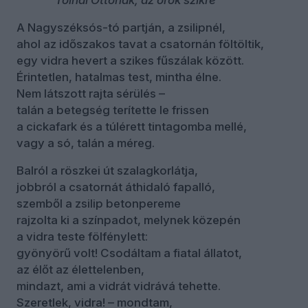
Tolnai Ottónak, az örök szikre
A Nagyszéksós-tó partján, a zsilipnél,
ahol az időszakos tavat a csatornán föltöltik,
egy vidra hevert a szikes fűszálak között.
Érintetlen, hatalmas test, mintha élne.
Nem látszott rajta sérülés –
talán a betegség terítette le frissen
a cickafark és a túlérett tintagomba mellé,
vagy a só, talán a méreg.
Balról a röszkei út szalagkorlátja,
jobbról a csatornát áthidaló fapalló,
szemből a zsilip betonpereme
rajzolta ki a színpadot, melynek közepén
a vidra teste fölfénylett:
gyönyörű volt! Csodáltam a fiatal állatot,
az élőt az élettelenben,
mindazt, ami a vidrát vidrává tehette.
Szeretlek, vidra! – mondtam,