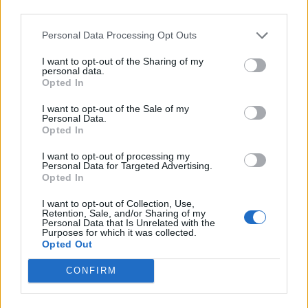
#NAGY-BATO JONATÁN
third parties.
#RÁTOSI MILÁN
Personal Data Processing Opt Outs
#FONAY TAMÁS
#SABATER
I want to opt-out of the Sharing of my
personal data.
#FELCSER V. ÖRS
Opted In
#TÓTH CSABA
I want to opt-out of the Sale of my
#NAGY PÁL
Personal Data.
Opted In
#UJVÁRI BARBARA
#ZECK JULIANNA
I want to opt-out of processing my
Personal Data for Targeted Advertising.
#RADNÓTI ZOLTÁN
Opted In
#SZÉKELY SÁNDOR
I want to opt-out of Collection, Use,
#BÁNKÖVI DOROTTYA
Retention, Sale, and/or Sharing of my
Personal Data that Is Unrelated with the
#SASVÁRI PÉTER
Purposes for which it was collected.
Opted Out
#ORBÁN GYÖRGY
#SETYEROV ZORÁN
CONFIRM
#SARKADI-ILLYÉS CSABA