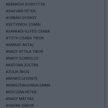
#BÁNKÖVI DOROTTYA
#SASVÁRI PÉTER
#ORBÁN GYÖRGY
#SETYEROV ZORÁN
#SARKADI-ILLYÉS CSABA
#TÓTH CSABA TIBOR
#ANIKAY ANTAL
#NAGY ATTILA TIBOR
#NAGY SZABOLCS
#KATONA ZOLTÁN
#ZULIK ÁKOS
#BENKŐ LEVENTE
#KRASZNAHORKAI EMMA
#KÓCZIÁN PÉTER
#NAGY MÁTYÁS
#GAVRA GÁBOR