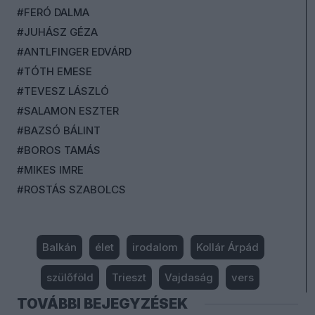
#FERÓ DALMA
#JUHÁSZ GÉZA
#ANTLFINGER EDVÁRD
#TÓTH EMESE
#TEVESZ LÁSZLÓ
#SALAMON ESZTER
#BAZSÓ BÁLINT
#BOROS TAMÁS
#MIKES IMRE
#ROSTÁS SZABOLCS
Balkán
élet
irodalom
Kollár Árpád
szülőföld
Trieszt
Vajdaság
vers
TOVÁBBI BEJEGYZÉSEK