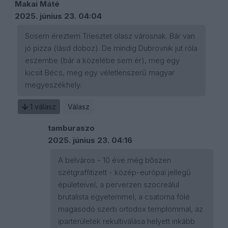
Makai Máté
2025. június 23. 04:04
Sosem éreztem Triesztet olasz városnak. Bár van
jó pizza (lásd doboz). De mindig Dubrovnik jut róla
eszembe (bár a közelébe sem ér), meg egy
kicsit Bécs, meg egy véletlenszerű magyar
megyeszékhely.
1
válasz
Válasz
tamburaszo
2025. június 23. 04:16
A belváros - 10 éve még bőszen
szétgraffitizett - közép-európai jellegű
épületeivel, a perverzen szocreálul
brutalista egyetemmel, a csatorna fölé
magasodó szerb ortodox templommal, az
iparterületek rekultiválása helyett inkább