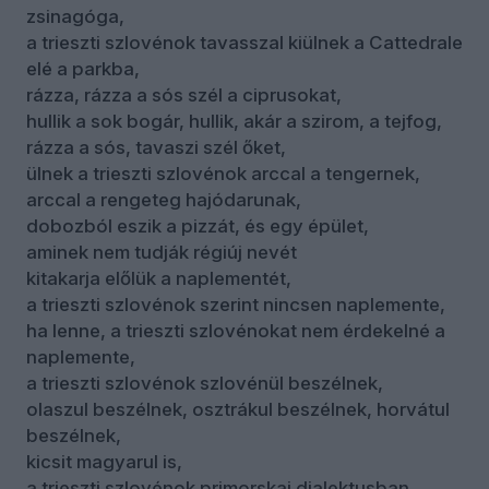
zsinagóga,
a trieszti szlovénok tavasszal kiülnek a Cattedrale
elé a parkba,
rázza, rázza a sós szél a ciprusokat,
hullik a sok bogár, hullik, akár a szirom, a tejfog,
rázza a sós, tavaszi szél őket,
ülnek a trieszti szlovénok arccal a tengernek,
arccal a rengeteg hajódarunak,
dobozból eszik a pizzát, és egy épület,
aminek nem tudják régiúj nevét
kitakarja előlük a naplementét,
a trieszti szlovénok szerint nincsen naplemente,
ha lenne, a trieszti szlovénokat nem érdekelné a
naplemente,
a trieszti szlovénok szlovénül beszélnek,
olaszul beszélnek, osztrákul beszélnek, horvátul
beszélnek,
kicsit magyarul is,
a trieszti szlovénok primorskai dialektusban