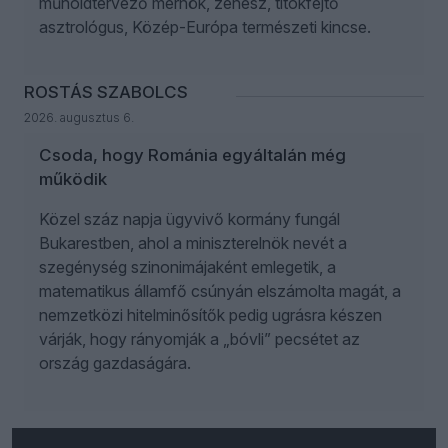
műholdtervező mérnök, zenész, titokfejtő
asztrológus, Közép-Európa természeti kincse.
ROSTÁS SZABOLCS
2026. augusztus 6.
Csoda, hogy Románia egyáltalán még
működik
Közel száz napja ügyvivő kormány fungál
Bukarestben, ahol a miniszterelnök nevét a
szegénység szinonimájaként emlegetik, a
matematikus államfő csúnyán elszámolta magát, a
nemzetközi hitelminősítők pedig ugrásra készen
várják, hogy rányomják a „bóvli” pecsétet az
ország gazdaságára.