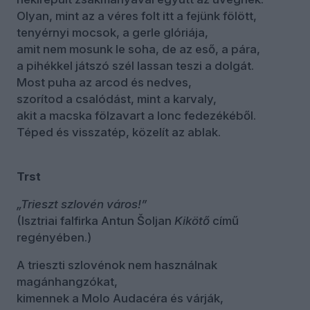
Olyan, mint az a véres folt itt a fejünk fölött,
tenyérnyi mocsok, a gerle glóriája,
amit nem mosunk le soha, de az eső, a pára,
a pihékkel játszó szél lassan teszi a dolgát.
Most puha az arcod és nedves,
szorítod a csalódást, mint a karvaly,
akit a macska fölzavart a lonc fedezékéből.
Téped és visszatép, közelít az ablak.
Trst
„Trieszt szlovén város!”
(Isztriai falfirka Antun Šoljan
Kikötő
című
regényében.)
A trieszti szlovénok nem használnak
magánhangzókat,
kimennek a Molo Audacéra és várják,