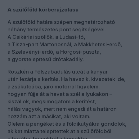
A szülőföld körberajzolása
A szülőföld határa szépen meghatározható
néhány természetes pont segítségével.
A Csikériai szöllők, a Ludasi-tó,
a Tisza-part Martonosnál, a Makkhetesi-erdő,
a Szelevényi-erdő, a Horgosi-puszta,
a gyorstelepítésű drótakadály.
Röszkén a Fölszabadulás utcát a kanyar
után lezárja a kerítés. Ha havazik, kivezetek ide,
a zsákutcába, járó motorral figyelem,
hogyan fújja át a havat a szél a lyukakon –
kiszállok, megsimogatom a kerítést,
hálás vagyok, mert nem engedi át a határon
hozzám azt a másikat, aki voltam.
Ölelem a pengéket és a földikutyákra gondolok,
akiket miatta telepítettek át a szülőföldből
a hazába: homokból a homokba.