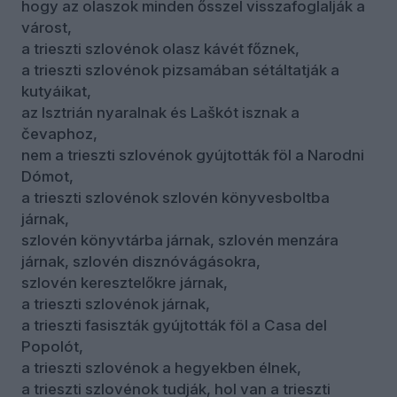
hogy az olaszok minden ősszel visszafoglalják a
várost,
a trieszti szlovénok olasz kávét főznek,
a trieszti szlovénok pizsamában sétáltatják a
kutyáikat,
az Isztrián nyaralnak és Laškót isznak a
čevaphoz,
nem a trieszti szlovénok gyújtották föl a Narodni
Dómot,
a trieszti szlovénok szlovén könyvesboltba
járnak,
szlovén könyvtárba járnak, szlovén menzára
járnak, szlovén disznóvágásokra,
szlovén keresztelőkre járnak,
a trieszti szlovénok járnak,
a trieszti fasiszták gyújtották föl a Casa del
Popolót,
a trieszti szlovénok a hegyekben élnek,
a trieszti szlovénok tudják, hol van a trieszti