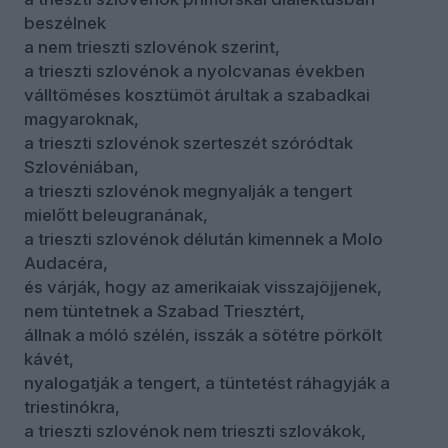
beszélnek
a nem trieszti szlovénok szerint,
a trieszti szlovénok a nyolcvanas években
válltöméses kosztümöt árultak a szabadkai
magyaroknak,
a trieszti szlovénok szerteszét szóródtak
Szlovéniában,
a trieszti szlovénok megnyalják a tengert
mielőtt beleugranának,
a trieszti szlovénok délután kimennek a Molo
Audacéra,
és várják, hogy az amerikaiak visszajöjjenek,
nem tüntetnek a Szabad Triesztért,
állnak a móló szélén, isszák a sötétre pörkölt
kávét,
nyalogatják a tengert, a tüntetést ráhagyják a
triestinókra,
a trieszti szlovénok nem trieszti szlovákok,