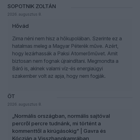
SOPOTNIK ZOLTÁN
2026. augusztus 8.
Hővád
Zima néni nem hisz a hőkupolában. Szerinte ez a
hatalmas meleg a Magyar Péterék műve. Azért,
hogy lezárhassák a Paksi Atomerőművet. Amit
biztosan nem fognak újraindítani. Megmondta a
Báró is, akinek valami víz-és energiaügyi
szakember volt az apja, hogy nem fogják.
ÖT
2026. augusztus 8.
„Normális országban, normális sajtóval
percről percre tudnánk, mi történt a
kommenttől a kirúgásokig” | Gavra és
Kóczián a Visszhangkamrában