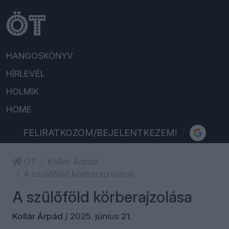
HANGOSKÖNYV
HÍRLEVÉL
HOLMIK
HOME
FELIRATKOZOM/BEJELENTKEZEM!
ÖT
Kollár Árpád
A szülőföld körberajzolása
A szülőföld körberajzolása
Kollár Árpád
/
2025. június 21.