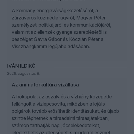
A kormány energiaválság-kezeléséről, a
zűrzavaros közmédia-ügyről, Magyar Péter
személyzeti politikájáról és kommunikációjáról,
valamint az ellenzék gyenge szerepléséről is
beszélget Gavra Gábor és Kóczián Péter a
Visszhangkamra legújabb adásában.
IVÁN ILDIKÓ
2026. augusztus 8.
Az animátorkultúra vízállása
A hőkupola, az aszály és a vízhiány közepette
fellángolt a vízlépcsővita, miközben a lojális
polgárok tovább erősíthetik identitásukat, és újabb
szintre léphetnek a társadalmi társasjátékban,
számon tarthatják napi jócselekedeteiket,
leleplezhetik az ellenséget, s minderről eszmét