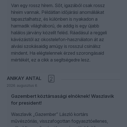
Van egy rossz hírem. Sőt, igazából csak rossz
híreim vannak. Példátlan időjárási anomáliákat
tapasztalhatsz, és különben is nyakadon a
harmadik világháború, de addig is egy újabb
halálos járvány közelít feléd. Ráadásul a reggeli
kávézástól az okostelefon-használaton át az
alvási szokásaidig amúgy is rosszul csinálsz
mindent. Ha elégtelennek érzed szorongásaid
mértékét, ez a cikk a segítségedre lesz.
ANIKAY ANTAL
2
2026. augusztus 6.
Gazembert köztársasági elnöknek! Waszlavik
for president!
Waszlavik „Gazember” László kortárs
művészóriás, visszafogottan fogyasztóellenes,