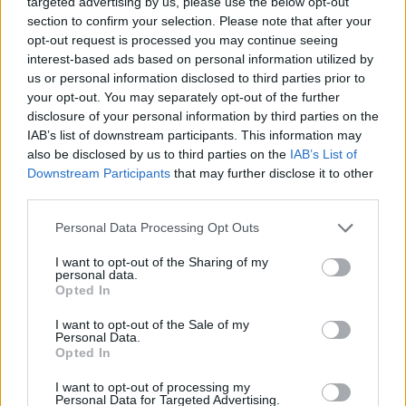
targeted advertising by us, please use the below opt-out
section to confirm your selection. Please note that after your
opt-out request is processed you may continue seeing
interest-based ads based on personal information utilized by
#HONT ANDRÁS
us or personal information disclosed to third parties prior to
#CEGLÉDI ZOLTÁN
your opt-out. You may separately opt-out of the further
disclosure of your personal information by third parties on the
#KONOK PÉTER
IAB’s list of downstream participants. This information may
#SCHIFFER ANDRÁS
also be disclosed by us to third parties on the
IAB’s List of
#BALOGH GÁBOR
Downstream Participants
that may further disclose it to other
third parties.
#NEFELEJCS GERGŐ
#SZARKA KÁROLY
Personal Data Processing Opt Outs
#MAKAI MÁTÉ
I want to opt-out of the Sharing of my
#GAZICS GYÖRGY
personal data.
Opted In
#KOLEK ZSOLT
#ÖT
I want to opt-out of the Sale of my
Personal Data.
#JOSEPH HARGITAI
Opted In
#KISS NOÉMI
I want to opt-out of processing my
#DÉNES FERENC
Personal Data for Targeted Advertising.