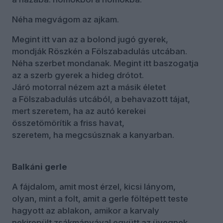
Néha megvágom az ajkam.
Megint itt van az a bolond jugó gyerek,
mondják Röszkén a Fölszabadulás utcában.
Néha szerbet mondanak. Megint itt baszogatja
az a szerb gyerek a hideg drótot.
Járó motorral nézem azt a másik életet
a Fölszabadulás utcából, a behavazott tájat,
mert szeretem, ha az autó kerekei
összetömörítik a friss havat,
szeretem, ha megcsúsznak a kanyarban.
Balkáni gerle
A fájdalom, amit most érzel, kicsi lányom,
olyan, mint a folt, amit a gerle föltépett teste
hagyott az ablakon, amikor a karvaly
nekirepült zsákmányával együtt az üvegnek.