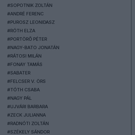
#SOPOTNIK ZOLTÁN
#ANDRÉ FERENC
#PUROSZ LEONIDASZ
#RÓTH ELZA
#PORTÖRŐ PÉTER
#NAGY-BATO JONATÁN
#RÁTOSI MILÁN
#FONAY TAMÁS
#SABATER
#FELCSER V. ÖRS
#TÓTH CSABA
#NAGY PÁL
#UJVÁRI BARBARA
#ZECK JULIANNA
#RADNÓTI ZOLTÁN
#SZÉKELY SÁNDOR