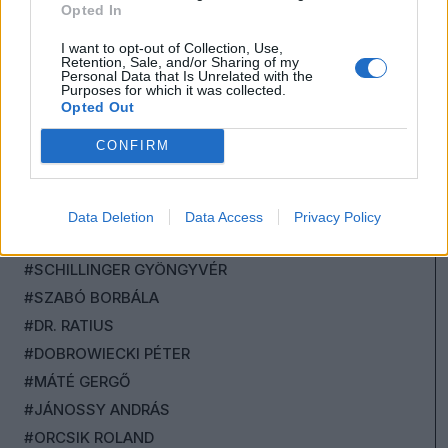
Opted In
#PAPP LÁSZLÓ TAMÁS
#TOROCZKAY ANDRÁS
I want to opt-out of Collection, Use,
Retention, Sale, and/or Sharing of my
#KERT ATTILA
Personal Data that Is Unrelated with the
Purposes for which it was collected.
#CSUTAK ZSOLT
Opted Out
#MEGADJA GÁBOR
CONFIRM
#KUSTÁN MAGYARI ATTILA
#KOVÁCS TIBOR
#NÉMETH RÓBERT
Data Deletion
Data Access
Privacy Policy
#ZDENYÁK JÓZSEF
#SCHILLINGER GYÖNGYVÉR
#SZABÓ BORBÁLA
#DR. RATIUS
#DOBROWIECKI PÉTER
#MÁTÉ GERGŐ
#JÁNOSSY ANDRÁS
#ORCSIK ROLAND