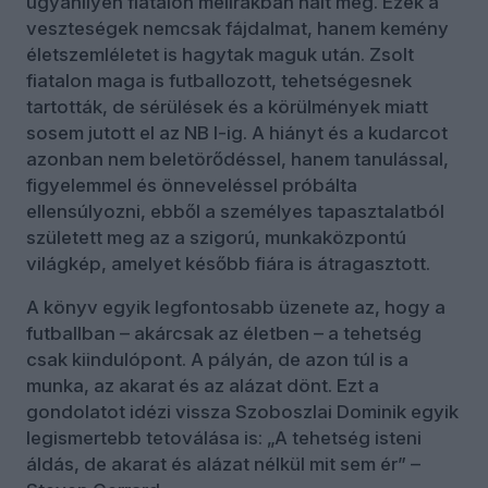
ugyanilyen fiatalon mellrákban halt meg. Ezek a
veszteségek nemcsak fájdalmat, hanem kemény
életszemléletet is hagytak maguk után. Zsolt
fiatalon maga is futballozott, tehetségesnek
tartották, de sérülések és a körülmények miatt
sosem jutott el az NB I-ig. A hiányt és a kudarcot
azonban nem beletörődéssel, hanem tanulással,
figyelemmel és önneveléssel próbálta
ellensúlyozni, ebből a személyes tapasztalatból
született meg az a szigorú, munkaközpontú
világkép, amelyet később fiára is átragasztott.
A könyv egyik legfontosabb üzenete az, hogy a
futballban – akárcsak az életben – a tehetség
csak kiindulópont. A pályán, de azon túl is a
munka, az akarat és az alázat dönt. Ezt a
gondolatot idézi vissza Szoboszlai Dominik egyik
legismertebb tetoválása is: „A tehetség isteni
áldás, de akarat és alázat nélkül mit sem ér” –