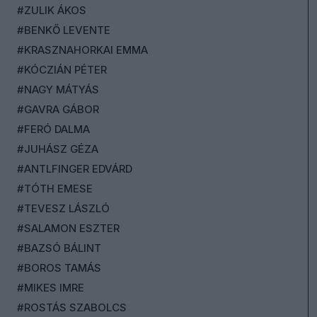
#ZULIK ÁKOS
#BENKŐ LEVENTE
#KRASZNAHORKAI EMMA
#KÓCZIÁN PÉTER
#NAGY MÁTYÁS
#GAVRA GÁBOR
#FERÓ DALMA
#JUHÁSZ GÉZA
#ANTLFINGER EDVÁRD
#TÓTH EMESE
#TEVESZ LÁSZLÓ
#SALAMON ESZTER
#BAZSÓ BÁLINT
#BOROS TAMÁS
#MIKES IMRE
#ROSTÁS SZABOLCS