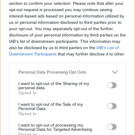
section to confirm your selection. Please note that after your
A könyv legfontosabb üzenete talán az, hogy a
opt-out request is processed you may continue seeing
siker sosem magától jön. Az, hogy Szoboszlai
interest-based ads based on personal information utilized by
Dominik ma a Premier League-ben játszik, nem
us or personal information disclosed to third parties prior to
csoda, hanem következmény. A gyermekkori
your opt-out. You may separately opt-out of the further
megszállottság, a szülői hit és az évekig tartó,
disclosure of your personal information by third parties on the
IAB’s list of downstream participants. This information may
monoton munka következménye.
also be disclosed by us to third parties on the
IAB’s List of
És ez a történet – túl a futballon – bárkinek
Downstream Participants
that may further disclose it to other
third parties.
szólhat, aki valaha hitt abban, hogy a tehetség
önmagában nem elég.
Personal Data Processing Opt Outs
I want to opt-out of the Sharing of my
personal data.
Opted In
I want to opt-out of the Sale of my
Borítókép: Szoboszlai Dominik gólöröme a
Personal Data.
Portugália-Magyarország labdarúgó mérkőzésen /
Opted In
fotó: Stefan Koops / NurPhoto / NurPhoto via AFP
I want to opt-out of processing my
Personal Data for Targeted Advertising.
Opted In