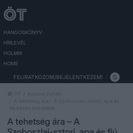
HANGOSKÖNYV
HÍRLEVÉL
HOLMIK
HOME
FELIRATKOZOM/BEJELENTKEZEM!
ÖT
Katona Zoltán
A tehetség ára – A Szoboszlai-sztori, apa és
fiú közös küzdelme
A tehetség ára – A
Szoboszlai-sztori, apa és fiú