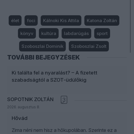
élet
foci
Kálnoki Kis Attila
Katona Zoltán
könyv
kultúra
labdarúgás
sport
Szoboszlai Dominik
Szoboszlai Zsolt
TOVÁBBI BEJEGYZÉSEK
Ki találta fel a nyaralást? – A fizetett
szabadságtól a SZOT-üdülőkig
SOPOTNIK ZOLTÁN
3
2026. augusztus 8.
Hővád
Zima néni nem hisz a hőkupolában. Szerinte ez a