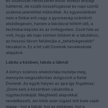
és tudatosan rendszeren kívüli: kisebb anyagi
háttérrel, de szülői összefogással és napi szintű
szakmai jelenléttel működtek. Az egyesületben
nem a fizikai erő vagy a gyorsaság számított
elsődlegesen, hanem a
l
abdával töltött idő, a
technikai képzés és az önfegyelem. Zsolt hite az
volt, hogy aki napi szinten többet ér a labdához,
az hosszú távon felülmúlja a „tehetségesebb”
társakat is. Ez a hit vált Dominik nevelésének
alapjává.
Labda a kézben, labda a lábnál
A könyv számos anekdotája mutatja meg,
mennyire megszállottan dolgozott a fiatal
Dominik. Az egyik helyen az apa így fogalmaz:
„Domi sem a közértben vásárolta a
rúgótechnikáját. Megfelelő alapokkal
rendelkezett, ám több ezer rúgást tett bele saját
maga – hol a falnál, hol az edzésen, hol a