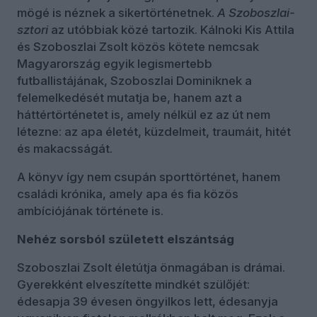
mögé is néznek a sikertörténetnek.
A Szoboszlai-
sztori
az utóbbiak közé tartozik. Kálnoki Kis Attila
és Szoboszlai Zsolt közös kötete nemcsak
Magyarország egyik legismertebb
futballistájának, Szoboszlai Dominiknek a
felemelkedését mutatja be, hanem azt a
háttértörténetet is, amely nélkül ez az út nem
létezne: az apa életét, küzdelmeit, traumáit, hitét
és makacsságát.
A könyv így nem csupán sporttörténet, hanem
családi krónika, amely apa és fia közös
ambíciójának története is.
Nehéz sorsból született elszántság
Szoboszlai Zsolt életútja önmagában is drámai.
Gyerekként elveszítette mindkét szülőjét:
édesapja 39 évesen öngyilkos lett, édesanyja