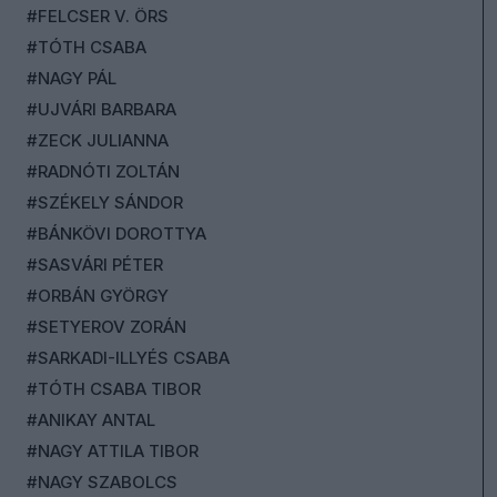
#FELCSER V. ÖRS
#TÓTH CSABA
#NAGY PÁL
#UJVÁRI BARBARA
#ZECK JULIANNA
#RADNÓTI ZOLTÁN
#SZÉKELY SÁNDOR
#BÁNKÖVI DOROTTYA
#SASVÁRI PÉTER
#ORBÁN GYÖRGY
#SETYEROV ZORÁN
#SARKADI-ILLYÉS CSABA
#TÓTH CSABA TIBOR
#ANIKAY ANTAL
#NAGY ATTILA TIBOR
#NAGY SZABOLCS