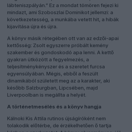
lábteniszpályán.” Ez a mondat tömören fejezi ki
mindazt, ami Szoboszlai Dominikot jellemzi: a
következetesség, a munkába vetett hit, a hibák
kijavítása újra és újra.
A könyv másik rétegében ott van az edzői-apai
kettősség: Zsolt egyszerre próbált kemény
szakember és gondoskodó apa lenni. A kettő
gyakran ütközött a fegyelmezés, a
teljesítménykényszer és a szeretet furcsa
egyensúlyában. Mégis, ebből a feszült
dinamikából született meg az a karakter, aki
később Salzburgban, Lipcsében, majd
Liverpoolban is megállta a helyét.
A történetmesélés és a könyv hangja
Kálnoki Kis Attila rutinos újságíróként nem
tolakodik előtérbe, de érzékelhetően ő tartja