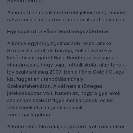
Steven Gerrard.
A mondat nemcsak mottóként jelenik meg, hanem
a Szoboszlai család mindennapi filozófiájaként is.
Egy saját út: a Főnix Gold megszületése
A könyv egyik legizgalmasabb része, amikor
Szoboszlai Zsolt és barátja, Bolla László – a
későbbi válogatott Bolla Bendegúz édesapja –
elhatározzák, hogy saját futballiskolát alapítanak.
Így született meg 2007-ben a Főnix Gold FC
,
egy
kis, független utánpótlásműhely
Székesfehérváron. A cél nem a tömeges
játékosképzés volt, hanem az, hogy a gyerekek
személyre szabott figyelmet kapjanak, és ne
vesszenek el a nagy akadémiák
versenyvilágában.
A Főnix Gold filozófiája egyszerre volt romantikus