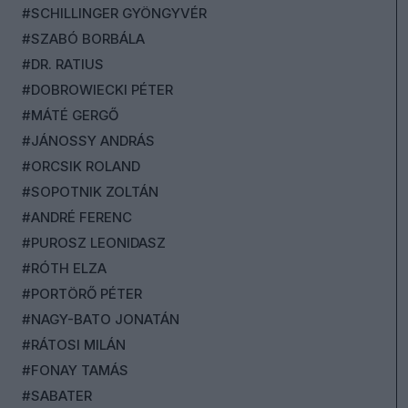
#SCHILLINGER GYÖNGYVÉR
#SZABÓ BORBÁLA
#DR. RATIUS
#DOBROWIECKI PÉTER
#MÁTÉ GERGŐ
#JÁNOSSY ANDRÁS
#ORCSIK ROLAND
#SOPOTNIK ZOLTÁN
#ANDRÉ FERENC
#PUROSZ LEONIDASZ
#RÓTH ELZA
#PORTÖRŐ PÉTER
#NAGY-BATO JONATÁN
#RÁTOSI MILÁN
#FONAY TAMÁS
#SABATER