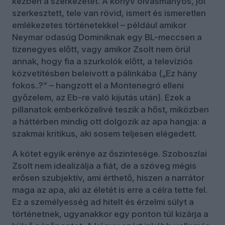
kézben a szerkezetet. A könyv olvasmányos, jól
szerkesztett, tele van rövid, ismert és ismeretlen
emlékezetes történetekkel – például amikor
Neymar odasúg Dominiknak egy BL-meccsen a
tizenegyes előtt, vagy amikor Zsolt nem örül
annak, hogy fia a szurkolók előtt, a televíziós
közvetítésben beleivott a pálinkába („Ez hány
fokos..?” – hangzott el a Montenegró elleni
győzelem, az Eb-re való kijutás után). Ezek a
pillanatok emberközelivé teszik a hőst, miközben
a háttérben mindig ott dolgozik az apa hangja: a
szakmai kritikus, aki sosem teljesen elégedett.
A kötet egyik erénye az őszintesége. Szoboszlai
Zsolt nem idealizálja a fiát, de a szöveg mégis
erősen szubjektív, ami érthető, hiszen a narrátor
maga az apa, aki az életét is erre a célra tette fel.
Ez a személyesség ad hitelt és érzelmi súlyt a
történetnek, ugyanakkor egy ponton túl kizárja a