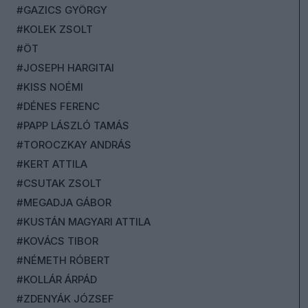
#GAZICS GYÖRGY
#KOLEK ZSOLT
#ÖT
#JOSEPH HARGITAI
#KISS NOÉMI
#DÉNES FERENC
#PAPP LÁSZLÓ TAMÁS
#TOROCZKAY ANDRÁS
#KERT ATTILA
#CSUTAK ZSOLT
#MEGADJA GÁBOR
#KUSTÁN MAGYARI ATTILA
#KOVÁCS TIBOR
#NÉMETH RÓBERT
#KOLLÁR ÁRPÁD
#ZDENYÁK JÓZSEF