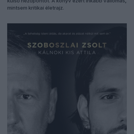
külső nézőpontot. A könyv ezért inkább vallomás
,
mintsem kritikai életrajz.