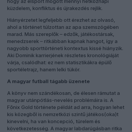
hogy az élsport mögött mennyi hétköznapi
küzdelem, konfliktus és újrakezdés rejlik.
Hiányérzetet legfeljebb ott érezhet az olvasó,
ahol a történet túlzottan az apa szemszögében
marad. Más szereplők – edzők, játékostársak,
menedzserek – ritkábban kapnak hangot, így a
nagyobb sporttörténeti kontextus kissé hiányzik.
Aki Dominik karrierjének részletes kronológiáját
várja, csalódhat: ez nem statisztikákra épülő
sportéletrajz, hanem lelki tükör.
A magyar futball tágabb üzenete
A könyv nem szándékosan, de élesen rámutat a
magyar utánpótlás-nevelés problémáira is. A
Főnix Gold története példát ad arra, hogyan lehet
kis közegből is nemzetközi szintű játékos(oka)t
kinevelni, ha van koncepció, türelem és
következetesség. A magyar labdarúgásban ritka