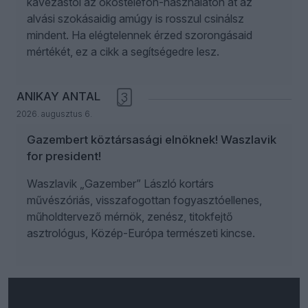
kávézástól az okostelefon-használaton át az
alvási szokásaidig amúgy is rosszul csinálsz
mindent. Ha elégtelennek érzed szorongásaid
mértékét, ez a cikk a segítségedre lesz.
ANIKAY ANTAL
3
2026. augusztus 6.
Gazembert köztársasági elnöknek! Waszlavik
for president!
Waszlavik „Gazember” László kortárs
művészóriás, visszafogottan fogyasztóellenes,
műholdtervező mérnök, zenész, titokfejtő
asztrológus, Közép-Európa természeti kincse.