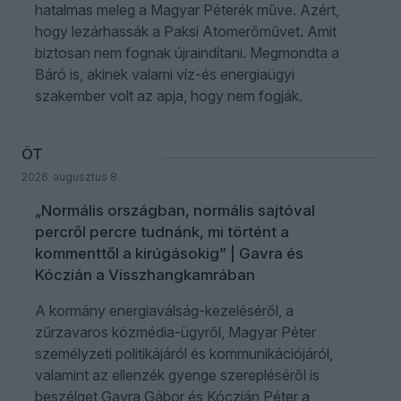
hatalmas meleg a Magyar Péterék műve. Azért,
hogy lezárhassák a Paksi Atomerőművet. Amit
biztosan nem fognak újraindítani. Megmondta a
Báró is, akinek valami víz-és energiaügyi
szakember volt az apja, hogy nem fogják.
ÖT
2026. augusztus 8.
„Normális országban, normális sajtóval
percről percre tudnánk, mi történt a
kommenttől a kirúgásokig” | Gavra és
Kóczián a Visszhangkamrában
A kormány energiaválság-kezeléséről, a
zűrzavaros közmédia-ügyről, Magyar Péter
személyzeti politikájáról és kommunikációjáról,
valamint az ellenzék gyenge szerepléséről is
beszélget Gavra Gábor és Kóczián Péter a