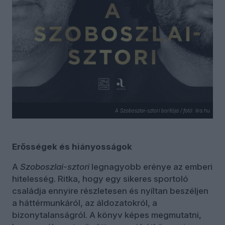
A Szoboszlai-sztori borítója / fotó: lira.hu
Erősségek és hiányosságok
A
Szoboszlai-sztori
legnagyobb erénye az emberi
hitelesség. Ritka, hogy egy sikeres sportoló
családja ennyire részletesen és nyíltan beszéljen
a háttérmunkáról, az áldozatokról, a
bizonytalanságról. A könyv képes megmutatni,