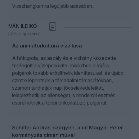
Visszhangkamra legújabb adásában.
IVÁN ILDIKÓ
4
2026. augusztus 8.
Az animátorkultúra vízállása
A hőkupola, az aszály és a vízhiány közepette
fellángolt a vízlépcsővita, miközben a lojális
polgárok tovább erősíthetik identitásukat, és újabb
szintre léphetnek a társadalmi társasjátékban,
számon tarthatják napi jócselekedeteiket,
leleplezhetik az ellenséget, s minderről eszmét
cserélhetnek a többi önkorlátozó polgárral.
Schiffer András: szégyen, amit Magyar Péter
kormányzás címén művel