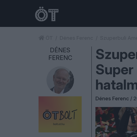
ÖT
Dénes Ferenc
Szuperbuli Ame
Szuper
DÉNES
FERENC
Super 
hatal
Dénes Ferenc
/
2