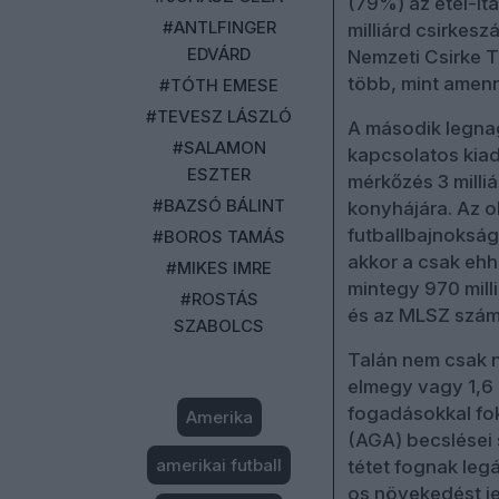
(79%) az étel-ita
#ANTLFINGER
milliárd csirkes
EDVÁRD
Nemzeti Csirke T
több, mint amenn
#TÓTH EMESE
#TEVESZ LÁSZLÓ
A második legnag
#SALAMON
kapcsolatos kiad
ESZTER
mérkőzés 3 milliá
#BAZSÓ BÁLINT
konyhájára. Az o
futballbajnokság
#BOROS TAMÁS
akkor a csak eh
#MIKES IMRE
mintegy 970 milli
#ROSTÁS
és az MLSZ száml
SZABOLCS
Talán nem csak ne
elmegy vagy 1,6 m
fogadásokkal fo
Amerika
(AGA) becslései s
amerikai futball
tétet fognak leg
os növekedést jel