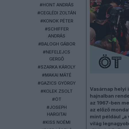
#HONT ANDRÁS
#CEGLÉDI ZOLTÁN
#KONOK PÉTER
#SCHIFFER
ANDRÁS
#BALOGH GÁBOR
#NEFELEJCS
GERGŐ
#SZARKA KÁROLY
#MAKAI MÁTÉ
#GAZICS GYÖRGY
Vasárnap helyi 
#KOLEK ZSOLT
hajnalban rende
#ÖT
az 1967-ben meg
#JOSEPH
az előző mondat
HARGITAI
mint például „
#KISS NOÉMI
világ legnagyob