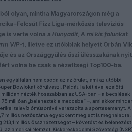
ából olyan, mintha Magyarországon még a
cika–Felcsút Fizz Liga-mérkőzés televíziós
e is verte volna a
Hunyadit, A mi kis falunk
at
rm VIP
-t, illetve ez utóbbiak helyett Orbán Vi
ője és az Országgyűlés őszi ülésszakának nyi
ért volna be csak a nézettségi Top100-ba.
n egyáltalán nem csoda az az őrület, ami az utóbbi
uper Bowlokat körülveszi. Például a két ével ezelőtti
4 millióan nézték hosszabban az USA-ban – a becslések
 75 millióan „belenéztek a meccsbe” –, ami akkor minde
rikai televízióműsorává varázsolta a sporteseményt. A
7,7 milliós nézőszáma egyébként még ezt is meghaladta,
 213,1 milliós össznézettséget – követést és belenézést
ül az amerikai Nemzeti Kiskereskedelmi Szövetség (NSR