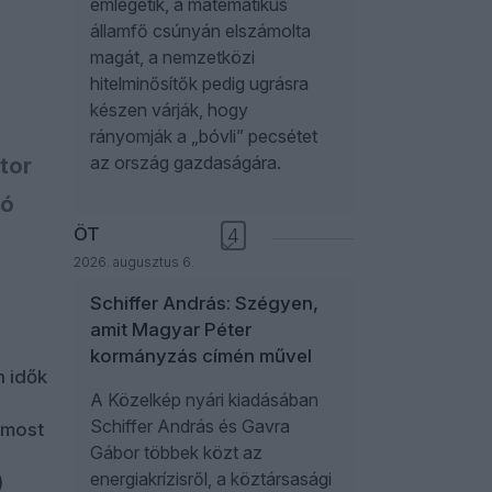
emlegetik, a matematikus
államfő csúnyán elszámolta
magát, a nemzetközi
hitelminősítők pedig ugrásra
készen várják, hogy
rányomják a „bóvli” pecsétet
az ország gazdaságára.
ktor
tó
ÖT
4
2026. augusztus 6.
Schiffer András: Szégyen,
amit Magyar Péter
kormányzás címén művel
n idők
A Közelkép nyári kiadásában
Schiffer András és Gavra
 most
Gábor többek közt az
energiakrízisről, a köztársasági
)