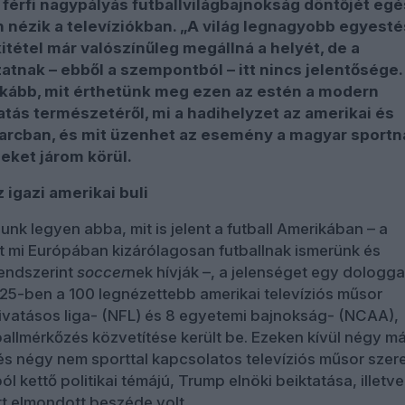
 férfi nagypályás futballvilágbajnokság döntőjét eg
 nézik a televíziókban. „A világ legnagyobb egyesté
itétel már valószínűleg megállná a helyét, de a
atnak – ebből a szempontból – itt nincs jelentősége.
nkább, mit érthetünk meg ezen az estén a modern
tás természetéről, mi a hadihelyzet az amerikai és
harcban, és mit üzenhet az esemény a magyar sportn
eket járom körül.
 igazi amerikai buli
nk legyen abba, mit is jelent a futball Amerikában – a
t mi Európában kizárólagosan futballnak ismerünk és
rendszerint
soccer
nek hívják –, a jelenséget egy dologga
25-ben a 100 legnézettebb amerikai televíziós műsor
vatásos liga- (NFL) és 8 egyetemi bajnokság- (NCAA),
allmérkőzés közvetítése került be. Ezeken kívül négy má
és négy nem sporttal kapcsolatos televíziós műsor szer
ból kettő politikai témájú, Trump elnöki beiktatása, illetve
t elmondott beszéde volt.