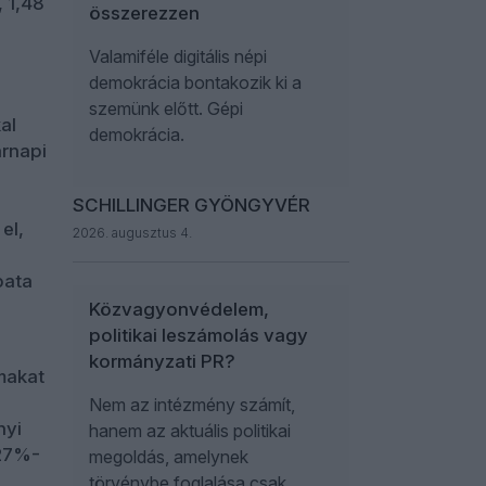
, 1,48
összerezzen
Valamiféle digitális népi
demokrácia bontakozik ki a
szemünk előtt. Gépi
al
demokrácia.
árnapi
SCHILLINGER GYÖNGYVÉR
el,
2026. augusztus 4.
pata
Közvagyonvédelem,
politikai leszámolás vagy
kormányzati PR?
lmakat
Nem az intézmény számít,
nyi
hanem az aktuális politikai
 27%-
megoldás, amelynek
törvénybe foglalása csak