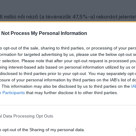
 millió női néző (a tévénézők 47,5%-a) rekordot jelentet
, mint előző évben. A 12–17 éves lányok esetében 11%-ka
l nők között 24%-kal nőtt a nézők száma 2023-hoz képes
 Not Process My Personal Information
egyértelműen a Swift-hatásnak tulajdonították. Az NFL
ad bombasikerét Taylor Swift popdíva – Magyarország
to opt-out of the sale, sharing to third parties, or processing of your per
lan szórakoztatóipari ikon – és Travis Kelce NFL-futball
formation for targeted advertising by us, please use the below opt-out s
A két sztár kapcsolatának bulvár-megjelenítése egyes
r selection. Please note that after your opt-out request is processed y
eing interest-based ads based on personal information utilized by us or
önmagában 331,5 millió dolláros márkaértéket termelt Ke
disclosed to third parties prior to your opt-out. You may separately opt-
L számára. Megint, csak hogy jól értsük:
losure of your personal information by third parties on the IAB’s list of
. This information may also be disclosed by us to third parties on the
IA
 mint az a feltételezett eset, amiben Kata Mihá
Participants
that may further disclose it to other third parties.
 Lengyel Johannával, és a románc médiatálalá
árd forinttal növelné az MTK és a Fizz Liga
l Data Processing Opt Outs
tt márkaértékét.
o opt-out of the Sharing of my personal data.