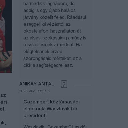
harmadik világháború, de
addig is egy újabb halálos
járvány közelít feléd. Ráadásul
a reggeli kávézástól az
okostelefon-használaton át
az alvási szokásaidig amúgy is
rosszul csinálsz mindent. Ha
elégtelennek érzed
szorongásaid mértékét, ez a
cikk a segítségedre lesz.
ANIKAY ANTAL
2
2026. augusztus 6.
esz
Gazembert köztársasági
ért
elnöknek! Waszlavik for
el,
president!
ak,
Waszlavik „Gazember” László