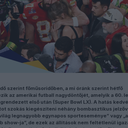
idő szerint főműsoridőben, a mi óránk szerint hétfő
zik az amerikai futball nagydöntőjét, amelyik a 60. l
rendezett első után (Super Bowl LX). A hatás kedvé
ot szokás kiegészíteni néhány bombasztikus jelzőv
a világ legnagyobb egynapos sporteseménye” vagy „a
b show-ja”, de ezek az állítások nem feltétlenül igaz