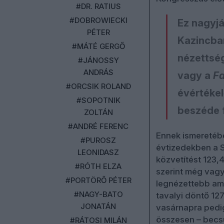
#DR. RATIUS
#DOBROWIECKI
Ez nagyj
PÉTER
Kazincbar
#MÁTÉ GERGŐ
nézettség
#JÁNOSSY
ANDRÁS
vagy a
Fa
#ORCSIK ROLAND
évértékel
#SOPOTNIK
beszéde f
ZOLTÁN
#ANDRÉ FERENC
Ennek ismeretébe
#PUROSZ
évtizedekben a S
LEONIDASZ
közvetítést 123,
#RÓTH ELZA
szerint még vagy
#PORTÖRŐ PÉTER
legnézettebb ame
#NAGY-BATO
tavalyi döntő 12
JONATÁN
vasárnapra pedig
összesen – becs
#RÁTOSI MILÁN