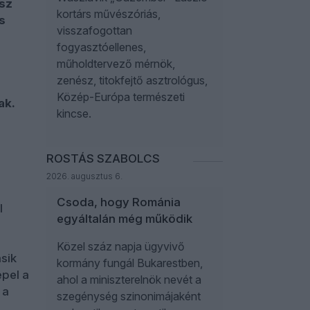
ész
kortárs művészóriás,
s
visszafogottan
fogyasztóellenes,
műholdtervező mérnök,
zenész, titokfejtő asztrológus,
Közép-Európa természeti
ak.
kincse.
ROSTÁS SZABOLCS
2026. augusztus 6.
Csoda, hogy Románia
l
egyáltalán még működik
Közel száz napja ügyvivő
sik
kormány fungál Bukarestben,
epel a
ahol a miniszterelnök nevét a
 a
szegénység szinonimájaként