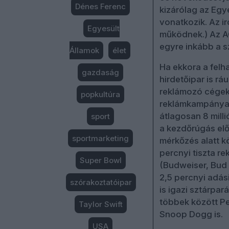
Dénes Ferenc
kizárólag az Egy
vonatkozik. Az i
Egyesült
működnek.) Az AG
egyre inkább a s
Államok
élet
Ha ekkora a felh
gazdaság
hirdetőipar is r
reklámozó cégek k
popkultúra
reklámkampánya 
átlagosan 8 milli
sport
a kezdőrúgás előtt
sportmarketing
mérkőzés alatt k
percnyi tiszta re
Super Bowl
(Budweiser, Bud 
2,5 percnyi adás
szórakoztatóipar
is igazi sztárpa
többek között P
Taylor Swift
Snoop Dogg is.
USA