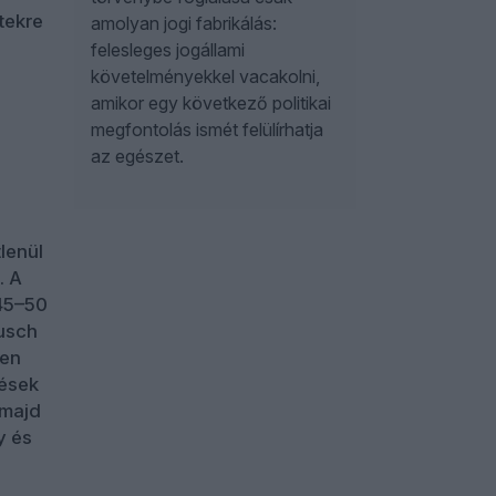
tekre
amolyan jogi fabrikálás:
felesleges jogállami
követelményekkel vacakolni,
amikor egy következő politikai
megfontolás ismét felülírhatja
az egészet.
lenül
. A
 45–50
Busch
sen
tések
 majd
y és