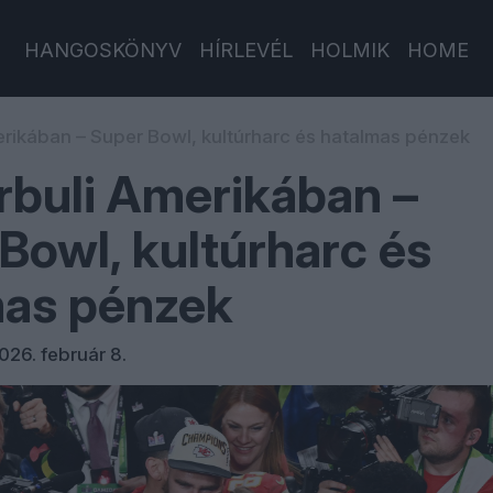
HANGOSKÖNYV
HÍRLEVÉL
HOLMIK
HOME
rikában – Super Bowl, kultúrharc és hatalmas pénzek
buli Amerikában –
Bowl, kultúrharc és
mas pénzek
026. február 8.