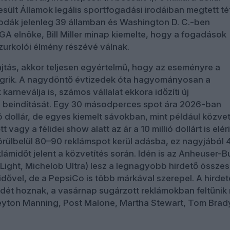
esült Államok legális sportfogadási irodáiban megtett té
rodák jelenleg 39 államban és Washington D. C.-ben
A elnöke, Bill Miller minap kiemelte, hogy a fogadások
zurkolói élmény részévé válnak.
ajtás, akkor teljesen egyértelmű, hogy az eseményre a
áugrik. A nagydöntő évtizedek óta hagyományosan a
arneválja is, számos vállalat ekkora időzíti új
beindítását. Egy 30 másodperces spot ára 2026-ban
ó dollár, de egyes kiemelt sávokban, mint például közvet
 vagy a félidei show alatt az ár a 10 millió dollárt is eléri
örülbelül 80–90 reklámspot kerül adásba, ez nagyjából
klámidőt jelent a közvetítés során. Idén is az Anheuser-
Light, Michelob Ultra) lesz a legnagyobb hirdető össze
idővel, de a PepsiCo is több márkával szerepel. A hirde
rádét hoznak, a vasárnap sugárzott reklámokban feltűnik
eyton Manning, Post Malone, Martha Stewart, Tom Brad