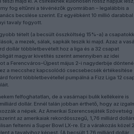
l teszi majd ki. A csirkéknek különösen rossz napjuk lesz
zárny fog eltűnni a tévénézők gyomrában – legalábbis a
anács becslése szerint. Ez egyébként 10 millió darabbal
yi tavaly fogyott.
yobb tételt (a becsült összköltség 15%-a) a csapatokk
ások, a mezek, sálak, sapkák teszik ki majd. Azaz a vas
rd dollár többletbevételt hoz a liga és a 32 csapat
bligát magyar kivetítés szerint amennyiben az idei
ot a Ferencváros–Újpest május 2-i nagyderbije döntené 
hez a meccshez kapcsolódó csecsebecsék értékesítése
árd forint többletbevétellel pumpálná a Fizz Liga 12 csa
áit.
kem felfoghatatlan, de a vasárnapi bulik kellékeire is
illiárd dollár. Ennél talán jobban érthető, hogy az izga
kozzák a népek. Az Amerikai Szerencsejáték Szövetség
zerint az amerikaiak rekordösszegű, 1,76 milliárd dollár
álisan feltenni a Super Bowl LX-re. Ez a várakozás közel
ent a tavalyihoz képest. (A becsült 1,76 milliárd dollár