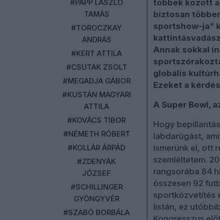
#PAPP LÁSZLÓ
többek között a
TAMÁS
biztosan többen
sportshow-ja” k
#TOROCZKAY
kattintásvadász
ANDRÁS
Annak sokkal i
#KERT ATTILA
sportszórakozta
#CSUTAK ZSOLT
globális kultúr
#MEGADJA GÁBOR
Ezeket a kérdés
#KUSTÁN MAGYARI
A Super Bowl, az
ATTILA
#KOVÁCS TIBOR
Hogy bepillantásu
#NÉMETH RÓBERT
labdarúgást, ami
#KOLLÁR ÁRPÁD
ismerünk el, ott 
szemléltetem. 20
#ZDENYÁK
rangsorába 84 hi
JÓZSEF
összesen 92 futb
#SCHILLINGER
sportközvetítés 
GYÖNGYVÉR
listán, ez utóbbi
#SZABÓ BORBÁLA
Kongresszus előt