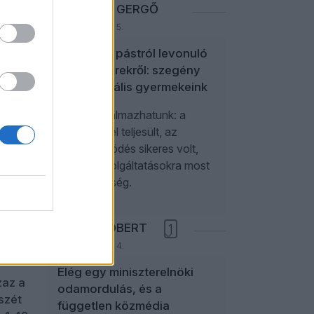
rban
NEFELEJCS GERGŐ
a, a
2026. augusztus 5.
 ezek
A politikai pástról levonuló
picit
influenszerekről: szegény
a
paraszociális gyermekeink
Úgy is fogalmazhatunk: a
k
kampánycél teljesült, az
,
együttműködés sikeres volt,
további szolgáltatásokra most
y az
nincs szükség.
át,
NÉMETH RÓBERT
1
ezett
2026. augusztus 4.
a
Elég egy miniszterelnöki
zaz a
odamordulás, és a
szét
független közmédia