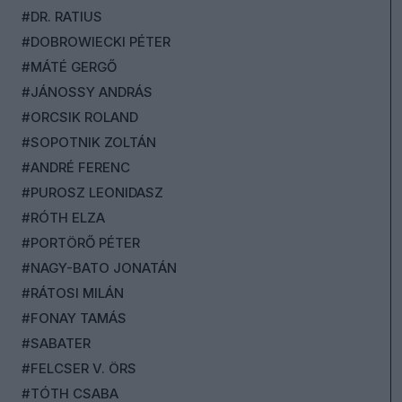
#DR. RATIUS
#DOBROWIECKI PÉTER
#MÁTÉ GERGŐ
#JÁNOSSY ANDRÁS
#ORCSIK ROLAND
#SOPOTNIK ZOLTÁN
#ANDRÉ FERENC
#PUROSZ LEONIDASZ
#RÓTH ELZA
#PORTÖRŐ PÉTER
#NAGY-BATO JONATÁN
#RÁTOSI MILÁN
#FONAY TAMÁS
#SABATER
#FELCSER V. ÖRS
#TÓTH CSABA