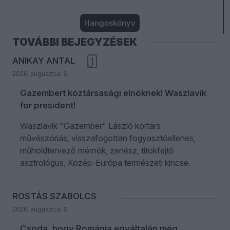
Hangoskönyv
TOVÁBBI BEJEGYZÉSEK
ANIKAY ANTAL
1
2026. augusztus 6.
Gazembert köztársasági elnöknek! Waszlavik
for president!
Waszlavik "Gazember" László kortárs
művészóriás, visszafogottan fogyasztóellenes,
műholdtervező mérnök, zenész, titokfejtő
asztrológus, Közép-Európa természeti kincse.
ROSTÁS SZABOLCS
2026. augusztus 6.
Csoda, hogy Románia egyáltalán még