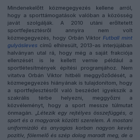
Mindenekelőtt közmegegyezés kellene arról,
hogy a sporttámogatások valóban a közösség
javát szolgálják. A 2010 utáni erőltetett
sportfejlesztésről annyira nem volt
közmegegyezés, hogy Orbán Viktor
Futball mint
gulyásleves
című elhíresült, 2013-as interjújában
halványan utal rá, hogy még a saját frakciója
ellenzését is le kellett vernie például a
sportlétesítmények építési programjához. Nem
vitatva Orbán Viktor hitbéli meggyőződését, a
közmegegyezés hiányának is tulajdonítom, hogy
a sportfejlesztésről való beszédet igyekszik a
szakrális térbe helyezni, meggyőzni a
közvéleményt, hogy a sport messze túlmutat
önmagán. „
Létezik egy rejtélyes összefüggés, a
sport és a magyarok közötti szerelem. A mostani
uniformizáló és anyagias korban nagyon kevés
pozitív, fölemelő és szép dolog maradt meg, de a