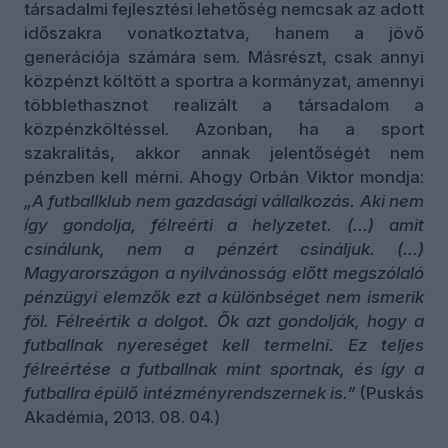
társadalmi fejlesztési lehetőség nemcsak az adott
időszakra vonatkoztatva, hanem a jövő
generációja számára sem. Másrészt, csak annyi
közpénzt költött a sportra a kormányzat, amennyi
többlethasznot realizált a társadalom a
közpénzköltéssel. Azonban, ha a sport
szakralitás, akkor annak jelentőségét nem
pénzben kell mérni. Ahogy Orbán Viktor mondja:
„A futballklub nem gazdasági vállalkozás. Aki nem
így gondolja, félreérti a helyzetet. (…) amit
csinálunk, nem a pénzért csináljuk. (…)
Magyarországon a nyilvánosság előtt megszólaló
pénzügyi elemzők ezt a különbséget nem ismerik
föl. Félreértik a dolgot. Ők azt gondolják, hogy a
futballnak nyereséget kell termelni. Ez teljes
félreértése a futballnak mint sportnak, és így a
futballra épülő intézményrendszernek is.”
(Puskás
Akadémia, 2013. 08. 04.)