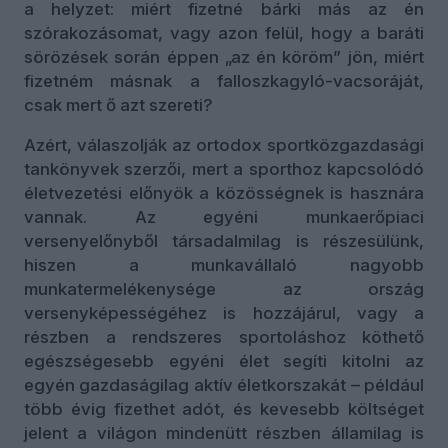
a helyzet: miért fizetné bárki más az én
szórakozásomat, vagy azon felül, hogy a baráti
sörözések során éppen „az én köröm” jön, miért
fizetném másnak a falloszkagyló-vacsoráját,
csak mert ő azt szereti?
Azért, válaszolják az ortodox sportközgazdasági
tankönyvek szerzői, mert a sporthoz kapcsolódó
életvezetési előnyök a közösségnek is hasznára
vannak. Az egyéni munkaerőpiaci
versenyelőnyből társadalmilag is részesülünk,
hiszen a munkavállaló nagyobb
munkatermelékenysége az ország
versenyképességéhez is hozzájárul, vagy a
részben a rendszeres sportoláshoz köthető
egészségesebb egyéni élet segíti kitolni az
egyén gazdaságilag aktív életkorszakát – például
több évig fizethet adót, és kevesebb költséget
jelent a világon mindenütt részben államilag is