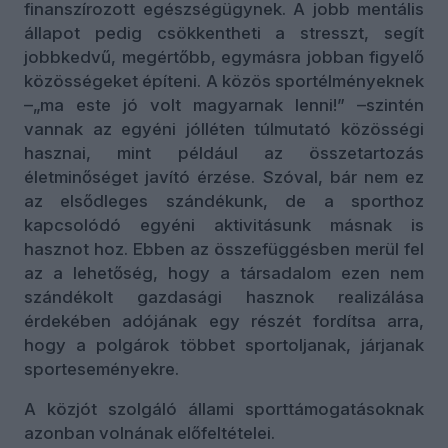
finanszírozott egészségügynek. A jobb mentális
állapot pedig csökkentheti a stresszt, segít
jobbkedvű, megértőbb, egymásra jobban figyelő
közösségeket építeni. A közös sportélményeknek
–„ma este jó volt magyarnak lenni!” –szintén
vannak az egyéni jólléten túlmutató közösségi
hasznai, mint például az összetartozás
életminőséget javító érzése. Szóval, bár nem ez
az elsődleges szándékunk, de a sporthoz
kapcsolódó egyéni aktivitásunk másnak is
hasznot hoz. Ebben az összefüggésben merül fel
az a lehetőség, hogy a társadalom ezen nem
szándékolt gazdasági hasznok realizálása
érdekében adójának egy részét fordítsa arra,
hogy a polgárok többet sportoljanak, járjanak
sporteseményekre.
A közjót szolgáló állami sporttámogatásoknak
azonban volnának előfeltételei.