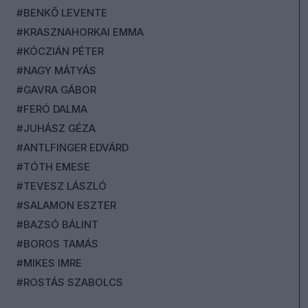
#BENKŐ LEVENTE
#KRASZNAHORKAI EMMA
#KÓCZIÁN PÉTER
#NAGY MÁTYÁS
#GAVRA GÁBOR
#FERÓ DALMA
#JUHÁSZ GÉZA
#ANTLFINGER EDVÁRD
#TÓTH EMESE
#TEVESZ LÁSZLÓ
#SALAMON ESZTER
#BAZSÓ BÁLINT
#BOROS TAMÁS
#MIKES IMRE
#ROSTÁS SZABOLCS