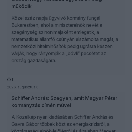
működik
Közel száz napja ügyvivő kormány fungál
Bukarestben, ahol a miniszterelnök nevét a
szegénység szinonimájaként emlegetik, a
matematikus államfő csúnyán elszámolta magát, a
nemzetközi hitelminősítők pedig ugrásra készen
várják, hogy rányomják a „bóvli” pecsétet az
ország gazdaságára.
ÖT
2026. augusztus 6.
Schiffer András: Szégyen, amit Magyar Péter
kormányzás címén művel
A Közelkép nyári kiadásában Schiffer András és
Gavra Gábor többek közt az energiakrízisről, a
köztársasági elnök-jelölésről és általában Magyar