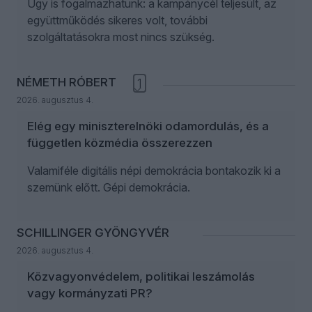
Úgy is fogalmazhatunk: a kampánycél teljesült, az
együttműködés sikeres volt, további
szolgáltatásokra most nincs szükség.
NÉMETH RÓBERT
1
2026. augusztus 4.
Elég egy miniszterelnöki odamordulás, és a
független közmédia összerezzen
Valamiféle digitális népi demokrácia bontakozik ki a
szemünk előtt. Gépi demokrácia.
SCHILLINGER GYÖNGYVÉR
2026. augusztus 4.
Közvagyonvédelem, politikai leszámolás
vagy kormányzati PR?