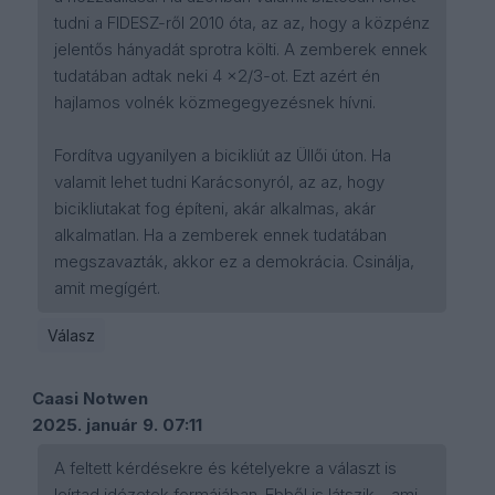
tudni a FIDESZ-ről 2010 óta, az az, hogy a közpénz
jelentős hányadát sprotra költi. A zemberek ennek
tudatában adtak neki 4 x2/3-ot. Ezt azért én
hajlamos volnék közmegegyezésnek hívni.
Fordítva ugyanilyen a bicikliút az Üllői úton. Ha
valamit lehet tudni Karácsonyról, az az, hogy
bicikliutakat fog építeni, akár alkalmas, akár
alkalmatlan. Ha a zemberek ennek tudatában
megszavazták, akkor ez a demokrácia. Csinálja,
amit megígért.
Válasz
Caasi Notwen
2025. január 9. 07:11
A feltett kérdésekre és kételyekre a választ is
leírtad idézetek formájában. Ebből is látszik - ami