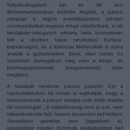
futballválogatott két és fél éve
Wolverhamptonban kiütötte Angliát, a párizsi
olimpián a régiós éremtáblázaton minden
szomszédunkat magunk mögé utasítottunk, a női
kézilabda-válogatott néhány hete bronzérmes
lett a részben hazai rendezésű Európa-
bajnokságon, és a Kalocsai Méhecskék is sorra
aratják a győzelmeiket. Siker, siker hátán. Ez
szerintem önmagában még nem a közjó, de
közmegegyezésnek (kiegyezésnek) talán
megteszi.
A kialakult rendszer persze pazarló. Ezt a
tapasztalatokon túl onnan is sejthetjük, hogy a
miniszterelnök a párizsi olimpia után intőn emelte
fel mutatóujját:
„A takarékosság nem jó szó, nem
takarékoskodni kell, hanem ésszerűen kell költeni.
Semmilyen pazarlás nem fogadható el,
ugyanakkor minden forintnak rendelkezésre kell