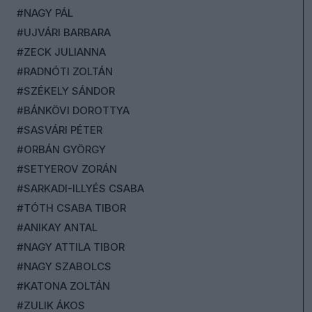
#NAGY PÁL
#UJVÁRI BARBARA
#ZECK JULIANNA
#RADNÓTI ZOLTÁN
#SZÉKELY SÁNDOR
#BÁNKÖVI DOROTTYA
#SASVÁRI PÉTER
#ORBÁN GYÖRGY
#SETYEROV ZORÁN
#SARKADI-ILLYÉS CSABA
#TÓTH CSABA TIBOR
#ANIKAY ANTAL
#NAGY ATTILA TIBOR
#NAGY SZABOLCS
#KATONA ZOLTÁN
#ZULIK ÁKOS