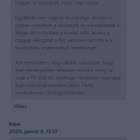
Legyen az kézilabda, kajak vagy úszás.
Egyáltalán nem vagyok focirajongó, játszani is
jobban szerettem a kézilabdát és a kosárlabdát is.
Mégis ott tomboltam a kivetítő előtt, amikor a
magyar válogatott a 100. percben harcolta ki a
továbbjutás (matematikai) lehetőségét.
Azt mondhatom, hogy inkább választom, hogy
ilyen élményekben lehessen részem (még ha
csak a TV előtt is), minthogy mindenhol vadonatúj,
légkondícionált kombínó járjon. Pedig
rendszeresen tömegközlekedem.
Válasz
bajai
2025. január 9. 13:13