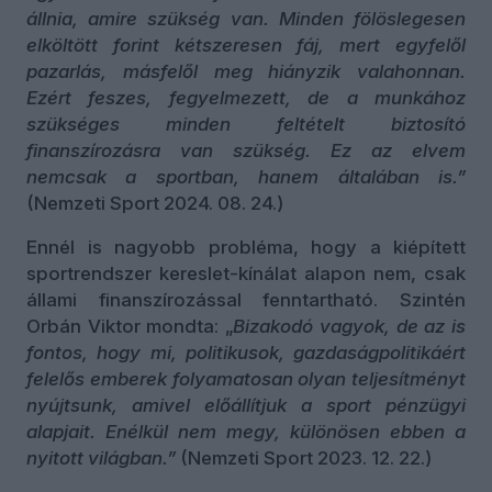
állnia, amire szükség van. Minden fölöslegesen
elköltött forint kétszeresen fáj, mert egyfelől
pazarlás, másfelől meg hiányzik valahonnan.
Ezért feszes, fegyelmezett, de a munkához
szükséges minden feltételt biztosító
finanszírozásra van szükség. Ez az elvem
nemcsak a sportban, hanem általában is.”
(Nemzeti Sport 2024. 08. 24.)
Ennél is nagyobb probléma, hogy a kiépített
sportrendszer kereslet-kínálat alapon nem, csak
állami finanszírozással fenntartható. Szintén
Orbán Viktor mondta: „
Bizakodó vagyok, de az is
fontos, hogy mi, politikusok, gazdaságpolitikáért
felelős emberek folyamatosan olyan teljesítményt
nyújtsunk, amivel előállítjuk a sport pénzügyi
alapjait. Enélkül nem megy, különösen ebben a
nyitott világban.”
(Nemzeti Sport 2023. 12. 22.)