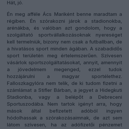
Hát, jó.
Én meg afféle Ács Mariként benne maradtam a
régiben. Én szórakozni járok a stadionokba,
arénákba, és valóban azt gondolom, hogy a
szolgáltató sportvállalkozásoknak nyereséget
kell termelniük, bizony nem csak a futballban, de
a hivatásos sport minden ágában. A szabadidős
sport területén meg értelemszerűen. Szívesen
vásárlok sportszolgáltatásokat, annyit, amennyit
a jövedelmem megenged, ezzel tudok
hozzájárulni a magyar sportélethez.
Falloszkagylóra nem telik, de ki tudom fizetni a
számlámat a Stifler Bárban, a jegyet a Hidegkuti
Stadionba, vagy a belépőt a Debreceni
Sportuszodába. Nem tartok igényt arra, hogy
mások által befizetett adóból ingyen
hódolhassak a szórakozásaimnak, de azt sem
látom szívesen, ha az adófizetői pénzemet