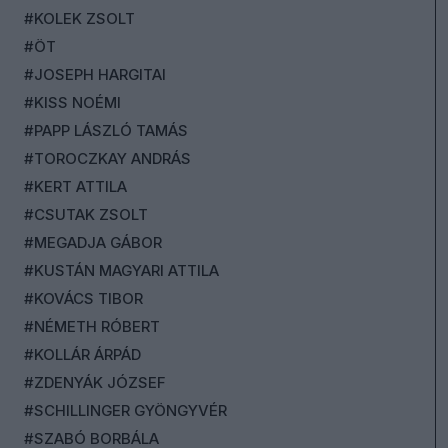
#KOLEK ZSOLT
#ÖT
#JOSEPH HARGITAI
#KISS NOÉMI
#PAPP LÁSZLÓ TAMÁS
#TOROCZKAY ANDRÁS
#KERT ATTILA
#CSUTAK ZSOLT
#MEGADJA GÁBOR
#KUSTÁN MAGYARI ATTILA
#KOVÁCS TIBOR
#NÉMETH RÓBERT
#KOLLÁR ÁRPÁD
#ZDENYÁK JÓZSEF
#SCHILLINGER GYÖNGYVÉR
#SZABÓ BORBÁLA