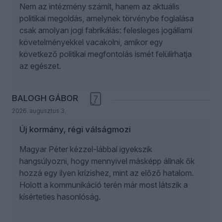
Nem az intézmény számít, hanem az aktuális
politikai megoldás, amelynek törvénybe foglalása
csak amolyan jogi fabrikálás: felesleges jogállami
követelményekkel vacakolni, amikor egy
következő politikai megfontolás ismét felülírhatja
az egészet.
BALOGH GÁBOR
7
2026. augusztus 3.
Új kormány, régi válságmozi
Magyar Péter kézzel-lábbal igyekszik
hangsúlyozni, hogy mennyivel másképp állnak ők
hozzá egy ilyen krízishez, mint az előző hatalom.
Holott a kommunikáció terén már most látszik a
kísérteties hasonlóság.