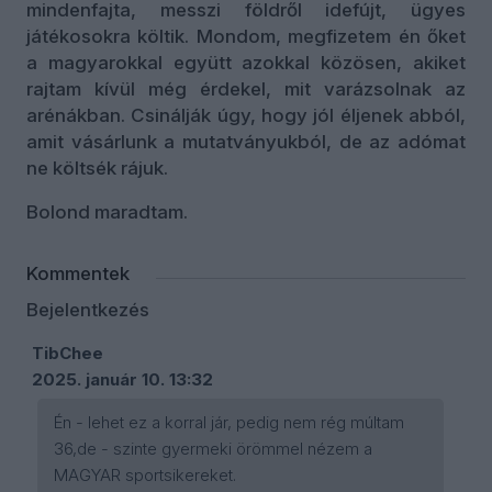
mindenfajta, messzi földről idefújt, ügyes
játékosokra költik. Mondom, megfizetem én őket
a magyarokkal együtt azokkal közösen, akiket
rajtam kívül még érdekel, mit varázsolnak az
arénákban. Csinálják úgy, hogy jól éljenek abból,
amit vásárlunk a mutatványukból, de az adómat
ne költsék rájuk.
Bolond maradtam.
Kommentek
Bejelentkezés
TibChee
2025. január 10. 13:32
Én - lehet ez a korral jár, pedig nem rég múltam
36,de - szinte gyermeki örömmel nézem a
MAGYAR sportsikereket.