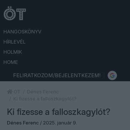
HANGOSKÖNYV
HÍRLEVÉL
HOLMIK
HOME
FELIRATKOZOM/BEJELENTKEZEM!
ÖT
Dénes Ferenc
Ki fizesse a falloszkagylót?
Ki fizesse a falloszkagylót?
Dénes Ferenc
/
2025. január 9.