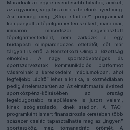
Maradnak az egyre csendesebb hitviták, amiket,
az a gyanúm, végül is a miniszterelnök nyert meg.
Aki nemrég még „Stop stadion!” programmal
kampányolt a főpolgármesteri székért, mára már,
immáron másodszor megválasztott
főpolgármesterként, nem zárkózik el egy
budapesti olimpiarendezés ötletétől, sőt már
tárgyalt is erről a Nemzetközi Olimpiai Bizottság
elnökével. A nagy sportszövetségek és
sportszervezetek kommunikációs platformot
vásárolnak a kereskedelmi médiumokban, ahol
legfeljebb „építő” lehet a kritika, a közmédiában
pedig értelemszerűen az. Az elmúlt másfél évtized
sportközpénz-költésében az ország
legeldugottabb településére is jutott valami,
kinek szögletzászló, kinek stadion. A TAO-
programként ismert finanszírozás keretében több
százezer család tapasztalhatta meg az „ingyen”
sporteszköz, mez, tornanadrág örömét. A