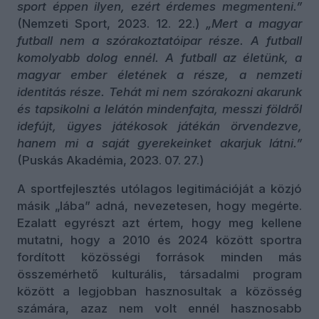
sport éppen ilyen, ezért érdemes megmenteni.”
(Nemzeti Sport, 2023. 12. 22.)
„Mert a magyar
futball nem a szórakoztatóipar része. A futball
komolyabb dolog ennél. A futball az életünk, a
magyar ember életének a része, a nemzeti
identitás része. Tehát mi nem szórakozni akarunk
és tapsikolni a lelátón mindenfajta, messzi földről
idefújt, ügyes játékosok játékán örvendezve,
hanem mi a saját gyerekeinket akarjuk látni.”
(Puskás Akadémia, 2023. 07. 27.)
A sportfejlesztés utólagos legitimációját a közjó
másik „lába” adná, nevezetesen, hogy megérte.
Ezalatt egyrészt azt értem, hogy meg kellene
mutatni, hogy a 2010 és 2024 között sportra
fordított közösségi források minden más
összemérhető kulturális, társadalmi program
között a legjobban hasznosultak a közösség
számára, azaz nem volt ennél hasznosabb