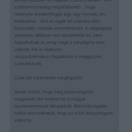
számomra mindig megdöbbentő- , hogy
mennyire érzelemfüggő egy-egy mondat, érv
értékelése. Ami az egyik fél számára ütős
bizonyíték, másnak semmitmondó. A világképpel
ellentétes állítások nem illeszthetők be, nem
fogadhatóak el, amíg maga a paradigma nem
változik. Kár is vitatkozni
részproblémákon (legalábbis a meggyőzés
szándékával).
Csak két konkrétabb megjegyzés:
Annak örülök, hogy meg tudod engedni
magadnak (és érdekel is) a magyar
sportesemények látogatását. Állami támogatás
nélkül nem tudhatjuk, hogy ez a két dolog hogyan
változna.