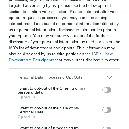
eszközök.
targeted advertising by us, please use the below opt-out
section to confirm your selection. Please note that after your
"Mi célja a világnak? Boldogság! s erre eszköz? a
opt-out request is processed you may continue seeing
szabadság!" Hogy minél szabadabban tehessük
interest-based ads based on personal information utilized by
azt, ami minket ténylegesen lekesít, épít: sport,
us or personal information disclosed to third parties prior to
művészetek, eszperantó, közösségépítés,
your opt-out. You may separately opt-out of the further
ismertterjesztés, tudomány ... És ne felejtsük,
disclosure of your personal information by third parties on the
hogy a befogadásnál mindig értékesebb, ha te
IAB’s list of downstream participants. This information may
magad csinálod
also be disclosed by us to third parties on the
IAB’s List of
Downstream Participants
that may further disclose it to other
third parties.
Válasz
Personal Data Processing Opt Outs
kuszkusz
I want to opt-out of the Sharing of my
2025. január 9. 11:16
personal data.
Opted In
Mi a nyavalya az a falloszkagyló? Kérem
eufémisztikusan körülírni.
I want to opt-out of the Sale of my
Personal Data.
Opted In
Válasz
I want to opt-out of processing my