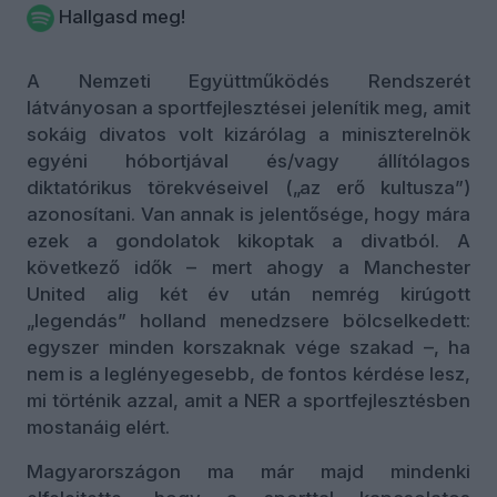
Hallgasd meg!
A Nemzeti Együttműködés Rendszerét
látványosan a sportfejlesztései jelenítik meg, amit
sokáig divatos volt kizárólag a miniszterelnök
egyéni hóbortjával és/vagy állítólagos
diktatórikus törekvéseivel („az erő kultusza”)
azonosítani. Van annak is jelentősége, hogy mára
ezek a gondolatok kikoptak a divatból. A
következő idők – mert ahogy a Manchester
United alig két év után nemrég kirúgott
„legendás” holland menedzsere bölcselkedett:
egyszer minden korszaknak vége szakad –, ha
nem is a leglényegesebb, de fontos kérdése lesz,
mi történik azzal, amit a NER a sportfejlesztésben
mostanáig elért.
Magyarországon ma már majd mindenki