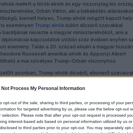
erelnök mellett a török elnök és egy viszonylag kis orszá
iszterelnöke, Orbán Viktor, aki a békekötés aláírásako
ntőségű, kiemelt helyen, Trump elnök mögött kapott hely
áris eseményen
Trump elnök
külön dicsérő szavakkal
ó barátjának nevezte a magyar miniszterelnököt, ami a
 diplomáciai kapcsolatok utóbbi száz évében enyhén s
kori esemény. Talán a 20. század elején a magyar huszá
heodore Roosevelt amerikai elnök és Apponyi Albert
ítható a mai szívélyes Trump–Orbán viszonyhoz.
előtt azonban, Trump elnök dicsérő, elismerő szavaival
ban,
Barack Obama
, Demokrata párti egykori amerikai el
ül teljességgel „autokratikus, antidemokratikus”, kvázi
 Not Process My Personal Information
ábrándítóan tévúton lévő rendszernek írta le Orbán Vikto
egy beszélgetésen. Mindez nem kis figyelmet és nem k
to opt-out of the sale, sharing to third parties, or processing of your per
t az internet mindent leuraló másodlagos valóságában.
formation for targeted advertising by us, please use the below opt-out s
z amerikai demokraták komor, kritikus véleményétől
r selection. Please note that after your opt-out request is processed y
eing interest-based ads based on personal information utilized by us or
llapíthatjuk, hogy Magyarország diplomáciai szerepét,
disclosed to third parties prior to your opt-out. You may separately opt-
 gazdasági és egyéb fontosságát tekintve abszolút nem