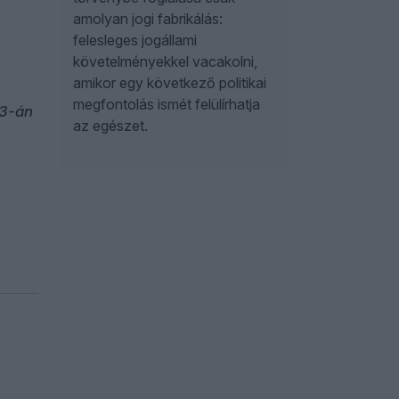
amolyan jogi fabrikálás:
felesleges jogállami
követelményekkel vacakolni,
amikor egy következő politikai
megfontolás ismét felülírhatja
13-án
az egészet.