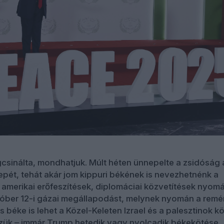
sinálta, mondhatjuk. Múlt héten ünnepelte a zsidóság 
pét, tehát akár jom kippuri békének is nevezhetnénk a
amerikai erőfeszítések, diplomáciai közvetítések nyom
tóber 12-i gázai megállapodást, melynek nyomán a rem
ós béke is lehet a Közel-Keleten Izrael és a palesztinok kö
szük – immár Trump hetedik vagy nyolcadik békekötése