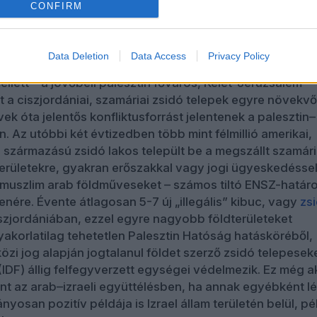
zelőtt úgy a gázai Hamász, mint a ciszjordániai Paleszti
CONFIRM
csuklóból elutasítottak, és inkább a fegyveres ellenállá
b politikai érdekérvényesítés mellett döntöttek.
Data Deletion
Data Access
Privacy Policy
ostani béketervnek, megállapodásnak is kritikus pontja l
llett – a jövőbeli palesztin főváros, Kelet-Jeruzsálem
t a ciszjordániai, szamáriai zsidó telepek egyre növekvő
k óta jelentős konfliktusforrást jelentenek a palesztin–
n. Az utóbbi két évtizedben több mint félmillió amerikai,
 származású zsidó lakos települt be a megszállt szamári
erületekre, gyakran erőszakkal vagy jogi ügyeskedésse
ő muszlim arab földműveseket – számos tiltó ENSZ-határ
enére. Évente átlagosan 5-7 új „illegális” kibuc, vagy
zs
iszjordániában, ezzel egyre nagyobb földterületeket
gyakorlatilag tehetetlen Palesztin Hatóság hatásköréből,
özi jog alapján jogtalanul földet szerző zsidó telepesek
(IDF) állig felfegyverzett egységei védelmezik. Ez még a
ont az arab–izraeli együttélésben, ha annak egyébként lé
osan pozitív példája is Izrael állam területén belül, pé