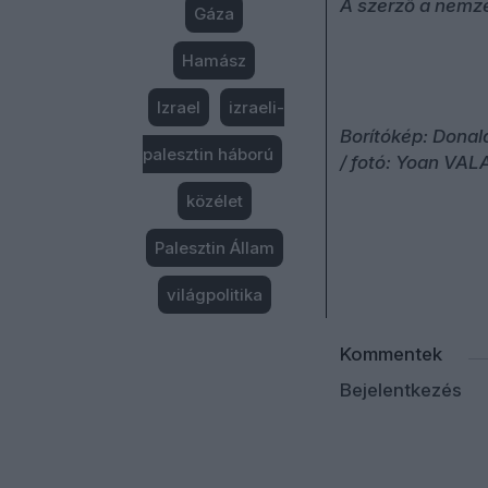
A szerző a nemze
Gáza
Hamász
Izrael
izraeli-
Borítókép: Donal
palesztin háború
/ fotó: Yoan VAL
közélet
Palesztin Állam
világpolitika
Kommentek
Bejelentkezés