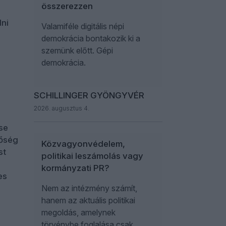
összerezzen
dni
Valamiféle digitális népi
demokrácia bontakozik ki a
szemünk előtt. Gépi
demokrácia.
SCHILLINGER GYÖNGYVÉR
2026. augusztus 4.
se
tőség
Közvagyonvédelem,
st
politikai leszámolás vagy
kormányzati PR?
es
Nem az intézmény számít,
hanem az aktuális politikai
megoldás, amelynek
törvénybe foglalása csak