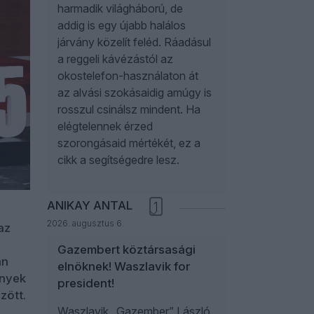
harmadik világháború, de
addig is egy újabb halálos
járvány közelít feléd. Ráadásul
a reggeli kávézástól az
okostelefon-használaton át
az alvási szokásaidig amúgy is
rosszul csinálsz mindent. Ha
elégtelennek érzed
szorongásaid mértékét, ez a
cikk a segítségedre lesz.
ANIKAY ANTAL
1
2026. augusztus 6.
az
Gazembert köztársasági
án
elnöknek! Waszlavik for
ények
president!
zött.
Waszlavik „Gazember” László