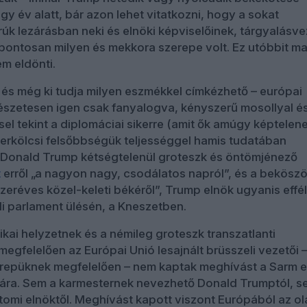
y év alatt, bár azon lehet vitatkozni, hogy a sokat
úk lezárásban neki és elnöki képviselőinek, tárgyalásv
pontosan milyen és mekkora szerepe volt. Ez utóbbit ma
em eldönti.
 – és még ki tudja milyen eszmékkel címkézhető – európai
ermészetesen igen csak fanyalogva, kényszerű mosollyal é
sel tekint a diplomáciai sikerre (amit ők amúgy képtelen
és erkölcsi felsőbbségük teljességgel hamis tudatában
 Donald Trump kétségtelenül groteszk és öntömjénező
t
erről „a nagyon nagy, csodálatos napról”, és a bekösz
ezeréves közel-keleti békéről”, Trump elnök ugyanis effé
li parlament ülésén, a Kneszetben.
tikai helyzetnek és a némileg groteszk transzatlanti
egfelelően az Európai Unió lesajnált brüsszeli vezetői 
erepüknek megfelelően – nem kaptak meghívást a Sarm 
iára. Sem a karmesternek nevezhető Donald Trumptól, s
omi elnöktől. Meghívást kapott viszont Európából az ol