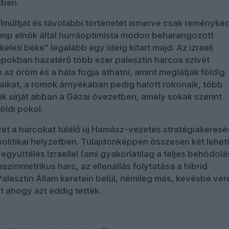
tben.
elmúltját és távolabbi történetét ismerve csak reményke
ump elnök által hurráoptimista módon beharangozott
eleti béke” legalább egy ideig kitart majd. Az izraeli
pokban hazatérő több ezer palesztin harcos szívét
az öröm és a hála fogja áthatni, amint meglátják földig
aikat, a romok árnyékában pedig halott rokonaik, több
suk sírját abban a Gázai övezetben, amely sokak szerint
öldi pokol.
et a harcokat túlélő új Hamász-vezetés stratégiakeresé
olitikai helyzetben. Tulajdonképpen összesen két lehe
s együttélés Izraellel (ami gyakorlatilag a teljes behódolá
 aszimmetrikus harc, az ellenállás folytatása a hibrid
Palesztin Állam keretein belül, némileg más, kevésbé vér
t ahogy azt eddig tették.