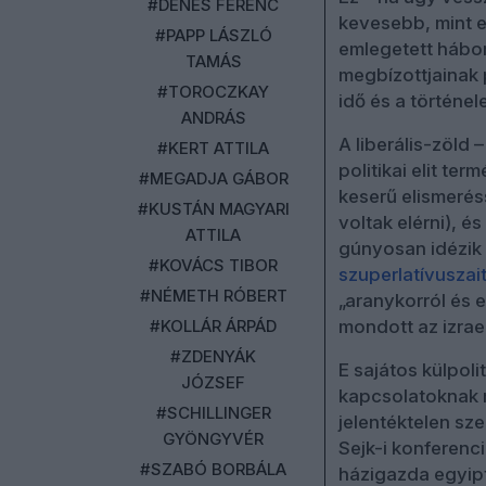
#DÉNES FERENC
kevesebb, mint eg
#PAPP LÁSZLÓ
emlegetett hábor
TAMÁS
megbízottjainak 
#TOROCZKAY
idő és a történel
ANDRÁS
A liberális-zöld
#KERT ATTILA
politikai elit t
#MEGADJA GÁBOR
keserű elismerés
#KUSTÁN MAGYARI
voltak elérni), 
ATTILA
gúnyosan idézik
#KOVÁCS TIBOR
szuperlatívuszai
#NÉMETH RÓBERT
„aranykorról és 
#KOLLÁR ÁRPÁD
mondott az izrae
#ZDENYÁK
E sajátos külpoli
JÓZSEF
kapcsolatoknak m
#SCHILLINGER
jelentéktelen sz
GYÖNGYVÉR
Sejk-i konferenc
#SZABÓ BORBÁLA
házigazda egyipt