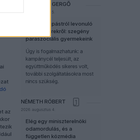
n
NEFELEJCS GERGŐ
ssal
2026. augusztus 5.
A politikai pástról levonuló
ehet
influenszerekről: szegény
paraszociális gyermekeink
Úgy is fogalmazhatunk: a
kampánycél teljesült, az
együttműködés sikeres volt,
ai
további szolgáltatásokra most
l
nincs szükség.
ozat
idó
NÉMETH RÓBERT
1
2026. augusztus 4.
et az
kkor
Elég egy miniszterelnöki
tezik
odamordulás, és a
ldául
független közmédia