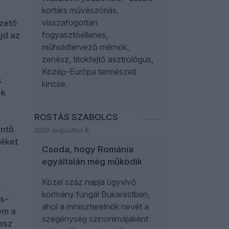
kortárs művészóriás,
visszafogottan
ezető
fogyasztóellenes,
jd az
műholdtervező mérnök,
zenész, titokfejtő asztrológus,
Közép-Európa természeti
s
kincse.
ek
ROSTÁS SZABOLCS
öntő
2026. augusztus 6.
léket
Csoda, hogy Románia
egyáltalán még működik
Közel száz napja ügyvivő
–
kormány fungál Bukarestben,
es-
ahol a miniszterelnök nevét a
em a
szegénység szinonimájaként
asz