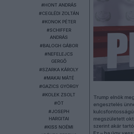
#HONT ANDRÁS
#CEGLÉDI ZOLTÁN
#KONOK PÉTER
#SCHIFFER
ANDRÁS
#BALOGH GÁBOR
#NEFELEJCS
GERGŐ
#SZARKA KÁROLY
#MAKAI MÁTÉ
#GAZICS GYÖRGY
#KOLEK ZSOLT
Trump elnök megc
#ÖT
engesztelés ünne
#JOSEPH
kulcsfontosságú 
HARGITAI
megszületett ok
szerint akár tart
#KISS NOÉMI
Ez – ha úgy ves