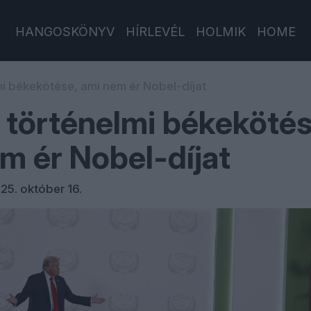
HANGOSKÖNYV
HÍRLEVÉL
HOLMIK
HOME
i békekötése, ami nem ér Nobel-díjat
történelmi békekötés
m ér Nobel-díjat
25. október 16.