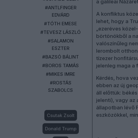
a galileai Názáre
#ANTLFINGER
A konfliktus köz
EDVÁRD
lehet, hogy a Tr
#TÓTH EMESE
„ezeréves közel-k
#TEVESZ LÁSZLÓ
börtönökből a na
#SALAMON
valószínűleg nem 
ESZTER
lerombolt otthon
#BAZSÓ BÁLINT
tízezer honfitár
#BOROS TAMÁS
jelenleg maga a f
#MIKES IMRE
Kérdés, hova vez
#ROSTÁS
ebben az új geop
SZABOLCS
áll előttük: béké
jelenti), vagy az
állapotban lévő 
eszközökkel, min
Csutak Zsolt
Donald Trump