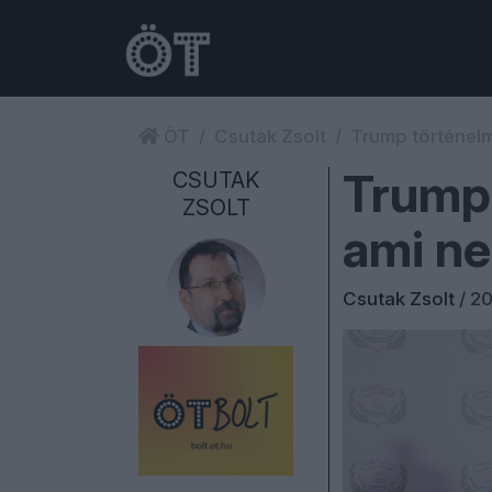
ÖT
Csutak Zsolt
Trump történelm
Trump 
CSUTAK
ZSOLT
ami ne
Csutak Zsolt
/
20