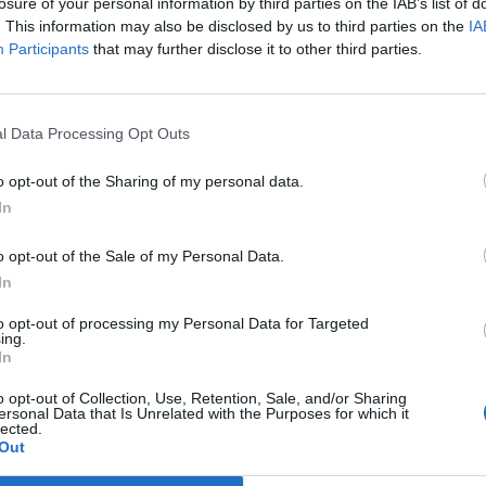
losure of your personal information by third parties on the IAB’s list of
hatalmak ligájában játszik, következésképp Orbán Vik
. This information may also be disclosed by us to third parties on the
IA
a világpolitika színpadán – Trump elnök mögött – elsős
Participants
that may further disclose it to other third parties.
saját politikai pályájának köszönhető.
podás természetesen csak közvetve az amerikai vagy a
l Data Processing Opt Outs
ökök műve és személyes sikere, hiszen olyan tapasztalt
kodtak az eredményes békekötésen, mint Trump elnök 
o opt-out of the Sharing of my personal data.
os személyes tanácsadója”, Jared Kushner (Ivanka Trum
In
lású férje, egy született diplomata és milliomos
 New York-i üzletember), valamint az elnök közel-keleti
o opt-out of the Sale of my Personal Data.
, Steve Witkoff. Ők ketten hónapok óta a háttérben
In
többször körbeutazták az érintett feleket a régióban, 
zpontos trumpi béketervet, amely megfelelő együttműkö
to opt-out of processing my Personal Data for Targeted
ing.
pot, valamint legfőképpen békét jelent(het) úgy Izrael, m
In
lesztinok, sőt közvetve az egész térség számára.
o opt-out of Collection, Use, Retention, Sale, and/or Sharing
 Trump béketervének pontjai jelentős mértékben
ersonal Data that Is Unrelated with the Purposes for which it
lected.
020 januárjában Kushner által bemutatott 180 oldalas
Out
erv, a
Peace to Prosperity
pontjaihoz, amit aztán sajnál