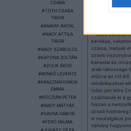
módon öt évvel e
CSABA
Hatóság vezetői 
#TÓTH CSABA
járó erőszakosab
TIBOR
#ANIKAY ANTAL
Az akkori és a m
#NAGY ATTILA
– Gáza státusa me
TIBOR
kérdése, valamin
száma, melyek éve
#NAGY SZABOLCS
izraeli viszonyba
#KATONA ZOLTÁN
kanadai és orosz
#ZULIK ÁKOS
arab lakosságú t
#BENKŐ LEVENTE
elűzve az ott él
#KRASZNAHORKAI
rendelkezései ell
EMMA
telep
jön létre C
#KÓCZIÁN PÉTER
szakítanak ki a 
hiszen a nemzetk
#NAGY MÁTYÁS
izraeli hadsereg 
#GAVRA GÁBOR
is neuralgikus p
#FERÓ DALMA
néhány hagyomány
#JUHÁSZ GÉZA