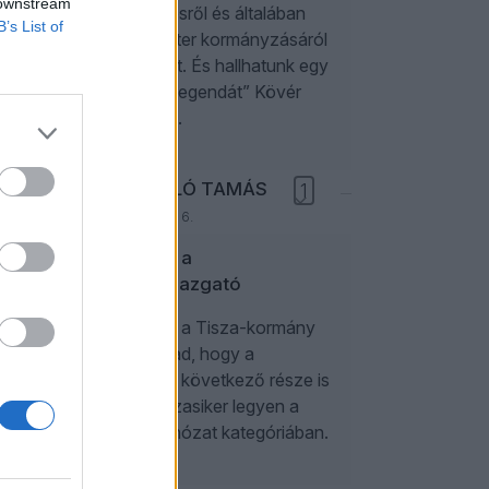
 downstream
elnök-jelölésről és általában
tor
B’s List of
Magyar Péter kormányzásáról
orban
is beszélget. És hallhatunk egy
„több mint legendát” Kövér
Lászlóról is.
veje
p
PAPP LÁSZLÓ TAMÁS
1
2026. augusztus 6.
Sógorom, a
múzeumigazgató
hogy
dési
Úgy néz ki, a Tisza-kormány
int a
jó úton halad, hogy a
Sógország következő része is
zajos kasszasiker legyen a
botránybohózat kategóriában.
atos