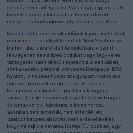
Kossuth Lajos, aki 1851-ben a törökországi
száműzetéséből egészen Washingtonig hajózott,
hogy fegyveres támogatást kérjen a levert
magyar szabadságharc folytatása érdekében.
Kossuthot
hősnek és államfőnek kijáró tisztelettel,
óriási népünnepéllyel fogadtak New Yorkban, és
bárhol, ahol megfordult Amerikában, viszont
lényegében semmilyen politikai vagy fegyveres
támogatást nem sikerült szereznie Amerikában,
sőt kevesebb pénzzel jött vissza Európába 1852
nyarán, mint amennyivel az Egyesült Államokba
érkezett fél évvel korábban. A 19. század
közepén a washingtoni politikai elit ugyan
támogató rokonszenvvel figyelte Kossuth ügyét
és a magyarok Habsburg-ellenes harcát,
azonban nem ismerték, nem értették, és
tulajdonképpen abszolút nem érdekelte őket,
hogy mi zajlik a zavaros Közép-Európában, egy