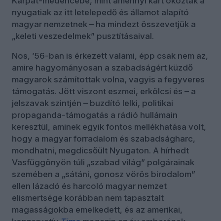
Kárpát-medencébe, mint amennyi kárt okoztak a
nyugatiak az itt letelepedő és államot alapító
magyar nemzetnek – ha mindezt összevetjük a
„keleti veszedelmek” pusztításaival.
Nos, ’56-ban is érkezett valami, épp csak nem az,
amire hagyományosan a szabadságért küzdő
magyarok számítottak volna, vagyis a fegyveres
támogatás. Jött viszont eszmei, erkölcsi és – a
jelszavak szintjén – buzdító lelki, politikai
propaganda-támogatás a rádió hullámain
keresztül, aminek egyik fontos mellékhatása volt,
hogy a magyar forradalom és szabadságharc,
mondhatni, megdicsőült Nyugaton. A hírhedt
Vasfüggönyön túli „szabad világ” polgárainak
szemében a „sátáni, gonosz vörös birodalom”
ellen lázadó és harcoló magyar nemzet
elismertsége korábban nem tapasztalt
magasságokba emelkedett, és az amerikai,