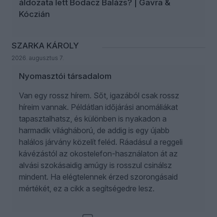
áldozata lett Bodacz Balázs? | Gavra &
Kóczián
SZARKA KÁROLY
2026. augusztus 7.
Nyomasztói társadalom
Van egy rossz hírem. Sőt, igazából csak rossz
híreim vannak. Példátlan időjárási anomáliákat
tapasztalhatsz, és különben is nyakadon a
harmadik világháború, de addig is egy újabb
halálos járvány közelít feléd. Ráadásul a reggeli
kávézástól az okostelefon-használaton át az
alvási szokásaidig amúgy is rosszul csinálsz
mindent. Ha elégtelennek érzed szorongásaid
mértékét, ez a cikk a segítségedre lesz.