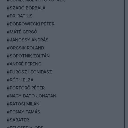
#SZABÓ BORBÁLA
#DR. RATIUS
#DOBROWIECKI PÉTER
#MÁTÉ GERGŐ
#JÁNOSSY ANDRÁS
#ORCSIK ROLAND
#SOPOTNIK ZOLTÁN
#ANDRÉ FERENC
#PUROSZ LEONIDASZ
#RÓTH ELZA
#PORTÖRŐ PÉTER
#NAGY-BATO JONATÁN
#RÁTOSI MILÁN
#FONAY TAMÁS
#SABATER
#FELCSER V. ÖRS