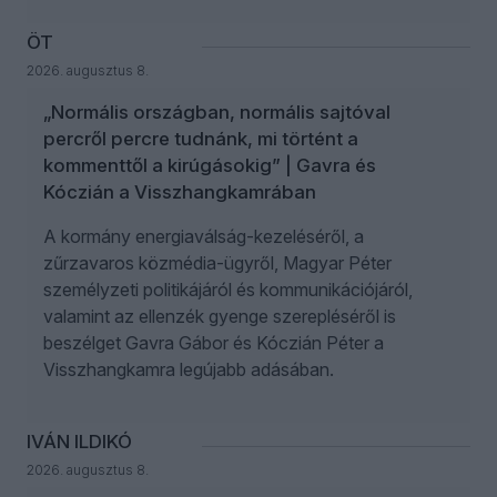
ÖT
2026. augusztus 8.
„Normális országban, normális sajtóval
percről percre tudnánk, mi történt a
kommenttől a kirúgásokig” | Gavra és
Kóczián a Visszhangkamrában
A kormány energiaválság-kezeléséről, a
zűrzavaros közmédia-ügyről, Magyar Péter
személyzeti politikájáról és kommunikációjáról,
valamint az ellenzék gyenge szerepléséről is
beszélget Gavra Gábor és Kóczián Péter a
Visszhangkamra legújabb adásában.
IVÁN ILDIKÓ
2026. augusztus 8.