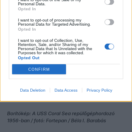
Personal Data.
Zsigmond Vilmos operatőr, Drew Barrymore
Opted In
színésznő, Gróf András, az Intel társalapítója,
Oláh György Nobel-díjas kémikus, vagy Pavlics
I want to opt-out of processing my
Personal Data for Targeted Advertising.
Ferenc űrmérnök, a holdjáró tervezője – világhíres
Opted In
közéleti személyiségek, színészek, üzletemberek
vagy tudósok lettek új hazájukat, Amerikát is
I want to opt-out of Collection, Use,
Retention, Sale, and/or Sharing of my
gazdagítva.
Personal Data that Is Unrelated with the
Purposes for which it was collected.
Opted Out
CONFIRM
A szerző a nemzetközi kapcsolatok elemzője, az
ÖT munkatársa.
Data Deletion
Data Access
Privacy Policy
Borítókép: A USS Coral Sea repülőgéphordozó
1956-ban / fotó: Fortepan / Béla I. Barabás