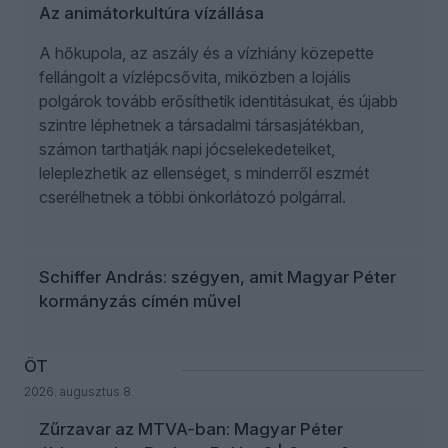
Az animátorkultúra vízállása
A hőkupola, az aszály és a vízhiány közepette
fellángolt a vízlépcsővita, miközben a lojális
polgárok tovább erősíthetik identitásukat, és újabb
szintre léphetnek a társadalmi társasjátékban,
számon tarthatják napi jócselekedeteiket,
leleplezhetik az ellenséget, s minderről eszmét
cserélhetnek a többi önkorlátozó polgárral.
Schiffer András: szégyen, amit Magyar Péter
kormányzás címén művel
ÖT
2026. augusztus 8.
Zűrzavar az MTVA-ban: Magyar Péter