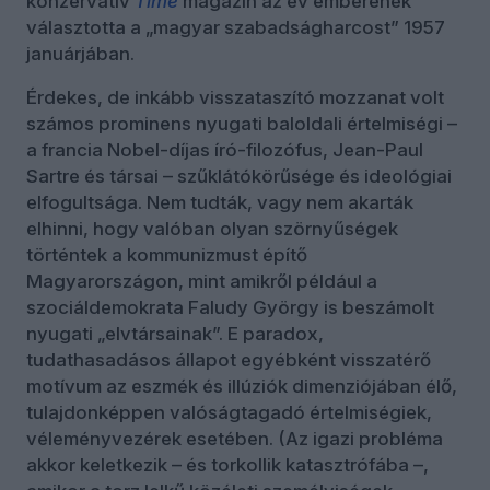
konzervatív
Time
magazin az év emberének
választotta a „magyar szabadságharcost” 1957
januárjában.
Érdekes, de inkább visszataszító mozzanat volt
számos prominens nyugati baloldali értelmiségi –
a francia Nobel-díjas író-filozófus, Jean-Paul
Sartre és társai – szűklátókörűsége és ideológiai
elfogultsága. Nem tudták, vagy nem akarták
elhinni, hogy valóban olyan szörnyűségek
történtek a kommunizmust építő
Magyarországon, mint amikről például a
szociáldemokrata Faludy György is beszámolt
nyugati „elvtársainak”. E paradox,
tudathasadásos állapot egyébként visszatérő
motívum az eszmék és illúziók dimenziójában élő,
tulajdonképpen valóságtagadó értelmiségiek,
véleményvezérek esetében. (Az igazi probléma
akkor keletkezik – és torkollik katasztrófába –,