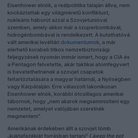
Eisenhower elnök, a reálpolitika talaján állva, nem
kockáztattak egy világméretű konfliktust,
nukleáris háborút azzal a Szovjetunióval
szemben, amely akkor már a szuperbombával,
hidrogénbombával is rendelkezett. A kutathatóvá
vált amerikai levéltári
dokumentumok
, a már
elérhető korabeli titkos nemzetbiztonsági
feljegyzések nyomán immár ismert, hogy a CIA és
a Pentagon felvetette, akár taktikai atomfegyvert
is bevetethetnének a szovjet csapatok
feltartóztatására a magyar határnál, a Nyírségben
vagy Kárpátalján. Erre válaszolt lakonikusan
Eisenhower elnök, korábbi ötcsillagos amerikai
tábornok, hogy „nem akarok megsemmisíteni egy
nemzetet, amelyet valójában szeretnék
megmenteni”.
Amerikának érdekében állt a szovjet tömb
„kuktafazékját forrásban tartani”
(
„
keep the pot