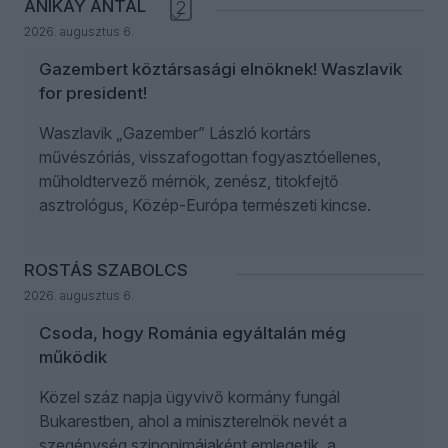
ANIKAY ANTAL
2
2026. augusztus 6.
Gazembert köztársasági elnöknek! Waszlavik
for president!
Waszlavik „Gazember” László kortárs
művészóriás, visszafogottan fogyasztóellenes,
műholdtervező mérnök, zenész, titokfejtő
asztrológus, Közép-Európa természeti kincse.
ROSTÁS SZABOLCS
2026. augusztus 6.
Csoda, hogy Románia egyáltalán még
működik
Közel száz napja ügyvivő kormány fungál
Bukarestben, ahol a miniszterelnök nevét a
szegénység szinonimájaként emlegetik, a