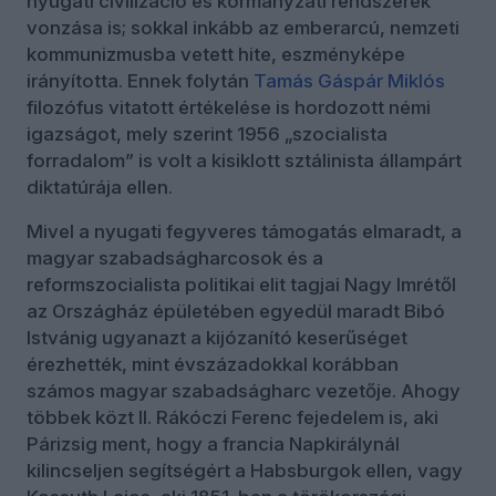
nyugati civilizáció és kormányzati rendszerek
vonzása is; sokkal inkább az emberarcú, nemzeti
kommunizmusba vetett hite, eszményképe
irányította. Ennek folytán
Tamás Gáspár Miklós
filozófus vitatott értékelése is hordozott némi
igazságot, mely szerint 1956 „szocialista
forradalom” is volt a kisiklott sztálinista állampárt
diktatúrája ellen.
Mivel a nyugati fegyveres támogatás elmaradt, a
magyar szabadságharcosok és a
reformszocialista politikai elit tagjai Nagy Imrétől
az Országház épületében egyedül maradt Bibó
Istvánig ugyanazt a kijózanító keserűséget
érezhették, mint évszázadokkal korábban
számos magyar szabadságharc vezetője. Ahogy
többek közt II. Rákóczi Ferenc fejedelem is, aki
Párizsig ment, hogy a francia Napkirálynál
kilincseljen segítségért a Habsburgok ellen, vagy