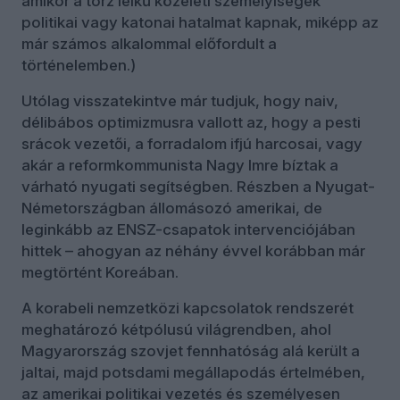
amikor a torz lelkű közéleti személyiségek
politikai vagy katonai hatalmat kapnak, miképp az
már számos alkalommal előfordult a
történelemben.)
Utólag visszatekintve már tudjuk, hogy naiv,
délibábos optimizmusra vallott az, hogy a pesti
srácok vezetői, a forradalom ifjú harcosai, vagy
akár a reformkommunista Nagy Imre bíztak a
várható nyugati segítségben. Részben a Nyugat-
Németországban állomásozó amerikai, de
leginkább az ENSZ-csapatok intervenciójában
hittek – ahogyan az néhány évvel korábban már
megtörtént Koreában.
A korabeli nemzetközi kapcsolatok rendszerét
meghatározó kétpólusú világrendben, ahol
Magyarország szovjet fennhatóság alá került a
jaltai, majd potsdami megállapodás értelmében,
az amerikai politikai vezetés és személyesen