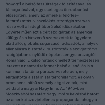
boiling”)
a belső feszültségek fölszításával és
támogatásával, egy esetleges önrobbanást
elősegíteni, amely az amerikai felőrlés–
feltartóztatás–visszalökés-stratégia szerves
része volt a hidegháború első időszakában.
Egyértelműen ezt a célt szolgálták az amerikai
külügy és a hírszerző szervezetek felügyelete
alatt álló, globális sugárzású rádióadók, amelyek
ellenállásra biztatták, buzdították a szovjet tömb
rabigájában sínylődő népeket Lengyelországtól
Romániáig. E külső hatások mellett természetesen
létezett a nemzeti reformer belső ellenállás is a
kommunista tömb pártszervezeteiben, mely
elutasította a sztálinista terrorállamot, és olyan
prominens, hithű személyiségei voltak, mint
például a magyar Nagy Imre. Az 1945-ben
Moszkvából hazatért Nagy Imrére kevésbé hatott
az amerikai szovjetellenes propaganda, ahogy a