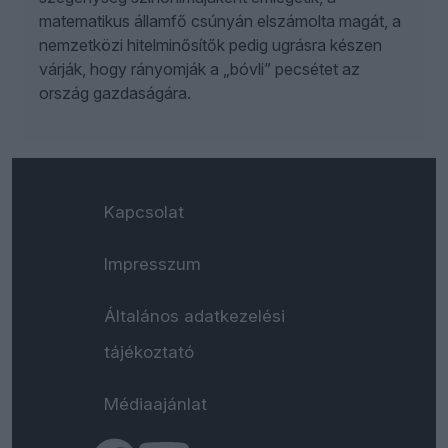
matematikus államfő csúnyán elszámolta magát, a
nemzetközi hitelminősítők pedig ugrásra készen
várják, hogy rányomják a „bóvli” pecsétet az
ország gazdaságára.
Kapcsolat
Impresszum
Általános adatkezelési
tájékoztató
Médiaajánlat