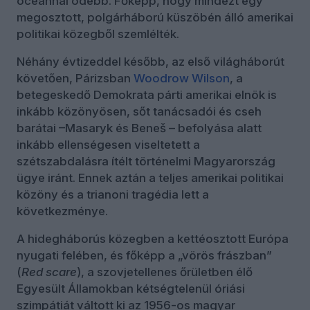
óceánnal odébb. Főképp, hogy mindezt egy
megosztott, polgárháború küszöbén álló amerikai
politikai közegből szemlélték.
Néhány évtizeddel később, az első világháborút
követően, Párizsban
Woodrow Wilson
, a
betegeskedő Demokrata párti amerikai elnök is
inkább közönyösen, sőt tanácsadói és cseh
barátai –Masaryk és Beneš – befolyása alatt
inkább ellenségesen viseltetett a
szétszabdalásra ítélt történelmi Magyarország
ügye iránt. Ennek aztán a teljes amerikai politikai
közöny és a trianoni tragédia lett a
következménye.
A hidegháborús közegben a kettéosztott Európa
nyugati felében, és főképp a „vörös frászban”
(
Red scare
), a szovjetellenes őrületben élő
Egyesült Államokban kétségtelenül óriási
szimpátiát váltott ki az 1956-os magyar