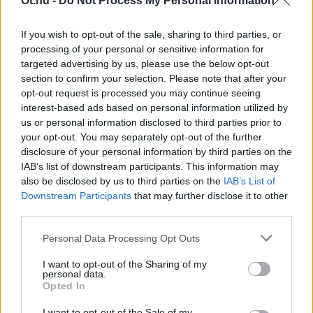
Öt.hu -
Do Not Process My Personal Information
kitekintő amerikai hidegháborús külpolitikai
stratégiába – és propaganda-üzenetekbe – már
If you wish to opt-out of the sale, sharing to third parties, or
nem fért bele az, hogy a magyarországi
processing of your personal or sensitive information for
beavatkozással egy pusztító, potenciálisan akár
targeted advertising by us, please use the below opt-out
több tízmillió áldozattal járó atomháború
section to confirm your selection. Please note that after your
opt-out request is processed you may continue seeing
lehetőségét kockáztassák. Egy ilyen lépés
interest-based ads based on personal information utilized by
bizonyára felszabadította volna Magyarországot
us or personal information disclosed to third parties prior to
a szovjet befolyás alól, de valószínűleg le is
your opt-out. You may separately opt-out of the further
törölte volna a térképről a korabeli háborús
disclosure of your personal information by third parties on the
forgatókönyvek és
Allen Dulles
amerikai
IAB’s list of downstream participants. This information may
külügyminiszter értékelése szerint.
also be disclosed by us to third parties on the
IAB’s List of
Downstream Participants
that may further disclose it to other
A szovjet csapatok által vérbe fojtott magyar
third parties.
szabadságharc után közel kétszázezer magyar
Personal Data Processing Opt Outs
menekült indult el nyugatra, és negyvenezer
érkezett az Egyesült Államokba, és talált új,
I want to opt-out of the Sharing of my
befogadó hazára a tengerentúlon 1956 után. Az
personal data.
Opted In
’56-osok, vagy leszármazottaik
közül
számosan
– olyanok, mint Andy Vajna filmproducer,
I want to opt-out of the Sale of my