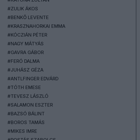
#ZULIK ÁKOS
#BENKŐ LEVENTE
#KRASZNAHORKAI EMMA
#KÓCZIÁN PÉTER
#NAGY MÁTYÁS
#GAVRA GÁBOR
#FERÓ DALMA
#JUHÁSZ GÉZA
#ANTLFINGER EDVÁRD
#TÓTH EMESE
#TEVESZ LÁSZLÓ
#SALAMON ESZTER
#BAZSÓ BÁLINT
#BOROS TAMÁS
#MIKES IMRE
#ROSTÁS SZABOLCS