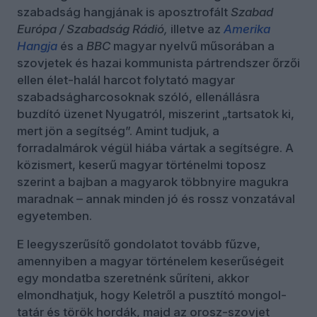
szabadság hangjának is aposztrofált
Szabad
Európa / Szabadság Rádió,
illetve az
Amerika
Hangja
és a
BBC
magyar nyelvű műsorában a
szovjetek és hazai kommunista pártrendszer őrzői
ellen élet-halál harcot folytató magyar
szabadságharcosoknak szóló, ellenállásra
buzdító üzenet Nyugatról, miszerint „tartsatok ki,
mert jön a segítség”. Amint tudjuk, a
forradalmárok végül hiába vártak a segítségre. A
közismert, keserű magyar történelmi toposz
szerint a bajban a magyarok többnyire magukra
maradnak – annak minden jó és rossz vonzatával
egyetemben.
E leegyszerűsítő gondolatot tovább fűzve,
amennyiben a magyar történelem keserűségeit
egy mondatba szeretnénk sűríteni, akkor
elmondhatjuk, hogy Keletről a pusztító mongol-
tatár és török hordák, majd az orosz-szovjet