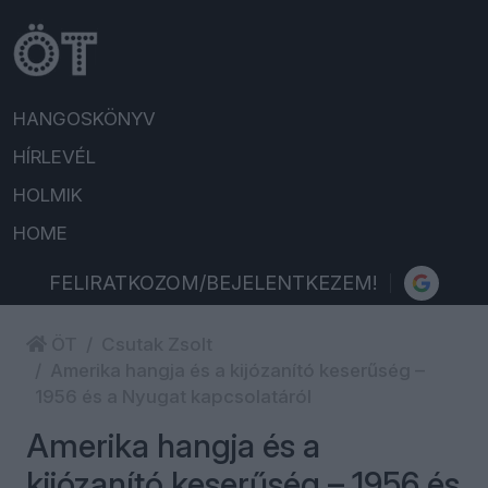
HANGOSKÖNYV
HÍRLEVÉL
HOLMIK
HOME
FELIRATKOZOM/BEJELENTKEZEM!
ÖT
Csutak Zsolt
Amerika hangja és a kijózanító keserűség –
1956 és a Nyugat kapcsolatáról
Amerika hangja és a
kijózanító keserűség – 1956 és