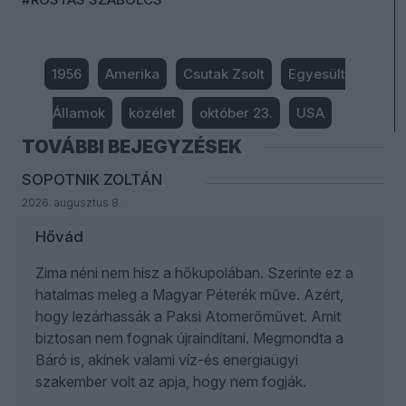
1956
Amerika
Csutak Zsolt
Egyesült
Államok
közélet
október 23.
USA
TOVÁBBI BEJEGYZÉSEK
SOPOTNIK ZOLTÁN
2026. augusztus 8.
Hővád
Zima néni nem hisz a hőkupolában. Szerinte ez a
hatalmas meleg a Magyar Péterék műve. Azért,
hogy lezárhassák a Paksi Atomerőművet. Amit
biztosan nem fognak újraindítani. Megmondta a
Báró is, akinek valami víz-és energiaügyi
szakember volt az apja, hogy nem fogják.