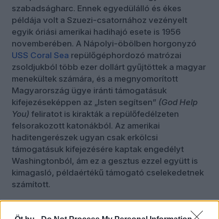
szabadságharc. Ennek egyedülálló és ékes
példája volt a Szuezi-csatornához vezényelt
egyik óriási amerikai hadihajó esete is 1956
novemberében. A Nápolyi-öbölben horgonyzó
USS Coral Sea
repülőgéphordozó matrózai
zsoldjukból több ezer dollárt gyűjtöttek a magyar
menekültek számára, és a megnyomorított
Magyarország ügye iránti támogatásuk
kifejezéseképpen az „Isten segítsen”
(God Help
You)
feliratot is kirakták a repülőfedélzeten
felsorakozott katonákból. Az amerikai
haditengerészek ugyan csak erkölcsi
támogatásuk kifejezésére kaptak engedélyt
Washingtonból, ám ez a gesztus ezzel együtt is
kimagasló, példaértékű támogató cselekedetnek
számított.
Nem lehet azonban eleget hangsúlyozni, hogy a
világpolitika nagyszínpadán álló, Washingtonból