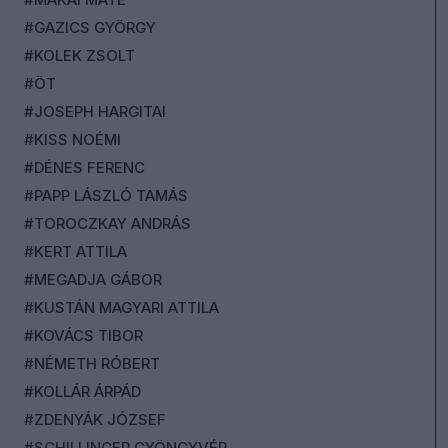
#GAZICS GYÖRGY
#KOLEK ZSOLT
#ÖT
#JOSEPH HARGITAI
#KISS NOÉMI
#DÉNES FERENC
#PAPP LÁSZLÓ TAMÁS
#TOROCZKAY ANDRÁS
#KERT ATTILA
#MEGADJA GÁBOR
#KUSTÁN MAGYARI ATTILA
#KOVÁCS TIBOR
#NÉMETH RÓBERT
#KOLLÁR ÁRPÁD
#ZDENYÁK JÓZSEF
#SCHILLINGER GYÖNGYVÉR