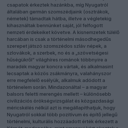
csapatok érkeztek hazánkba, míg Nyugatról
általában germán szomszédjaink (osztrákok,
németek) támadtak hátba, illetve a végletekig
kihasználtak bennünket saját, jól felfogott
nemzeti érdekeiket követve. A kisnemzetek túlélő
harcában is csak a történelmi másodhegedűs
szerepet játszó szomszédos szláv népek, a
szlovákok, a szerbek, no és a „szövetségesi
hűségükről” világhíres románok többnyire a
maradék magyar koncra vártak, és alkalmasint
lecsaptak a közös zsákmányra, valahányszor
erre megfelelő esélyük, alkalmuk adódott a
történelem során. Mindazonáltal – a magyar
balsors feletti merengés mellett – különösebb
civilizációs örökségvizsgálat és közgazdasági
méricskélés nélkül azt is megállapíthatjuk, hogy
Nyugatról sokkal több pozitívum és építő jellegű
történelmi, kulturális hozzáadott érték érkezett a