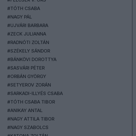
#TÓTH CSABA
#NAGY PÁL
#UJVÁRI BARBARA
#ZECK JULIANNA
#RADNÓTI ZOLTÁN
#SZÉKELY SÁNDOR
#BÁNKÖVI DOROTTYA
#SASVÁRI PÉTER
#ORBÁN GYÖRGY
#SETYEROV ZORÁN
#SARKADI-ILLYÉS CSABA
#TÓTH CSABA TIBOR
#ANIKAY ANTAL
#NAGY ATTILA TIBOR
#NAGY SZABOLCS
#KATONA ZOLTÁN