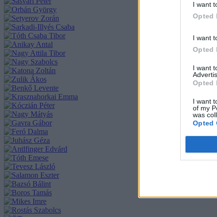
I want t
Opted 
I want t
Opted 
I want 
Advertis
Opted 
I want t
of my P
was col
Opted 