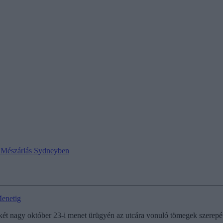
 | Mészárlás Sydneyben
Menetig
 nagy október 23-i menet ürügyén az utcára vonuló tömegek szerepét j