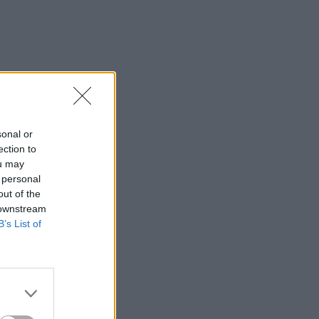
sonal or
ection to
ou may
 personal
out of the
 downstream
B’s List of