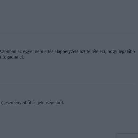
Azonban az egyet nem értés alaphelyzete azt feltételezi, hogy legalább
t fogadná el.
ki) eseményeiből és jelenségeiből.