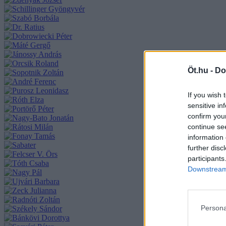
Öt.hu -
Do
If you wish 
sensitive in
confirm you
continue se
information 
further disc
participants
Downstream 
Persona