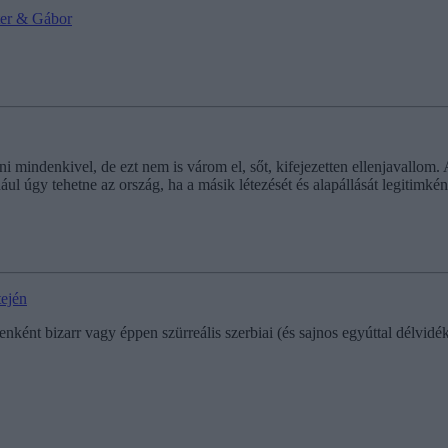
ter & Gábor
mindenkivel, de ezt nem is várom el, sőt, kifejezetten ellenjavallom. 
ldául úgy tehetne az ország, ha a másik létezését és alapállását legitimkén
tején
nként bizarr vagy éppen szürreális szerbiai (és sajnos egyúttal délvidé