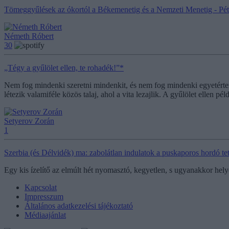
Tömeggyűlések az ókortól a Békemenetig és a Nemzeti Menetig - Pé
Németh Róbert
30
„Tégy a gyűlölet ellen, te rohadék!”*
Nem fog mindenki szeretni mindenkit, és nem fog mindenki egyetérteni 
létezik valamiféle közös talaj, ahol a vita lezajlik. A gyűlölet ellen pé
Setyerov Zorán
1
Szerbia (és Délvidék) ma: zabolátlan indulatok a puskaporos hordó te
Egy kis ízelítő az elmúlt hét nyomasztó, kegyetlen, s ugyanakkor helye
Kapcsolat
Impresszum
Általános adatkezelési tájékoztató
Médiaajánlat