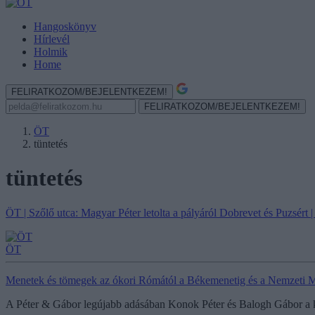
Hangoskönyv
Hírlevél
Holmik
Home
FELIRATKOZOM/BEJELENTKEZEM!
FELIRATKOZOM/BEJELENTKEZEM!
ÖT
tüntetés
tüntetés
ÖT | Szőlő utca: Magyar Péter letolta a pályáról Dobrevet és Puzsért
ÖT
Menetek és tömegek az ókori Rómától a Békemenetig és a Nemzeti 
A Péter & Gábor legújabb adásában Konok Péter és Balogh Gábor a két