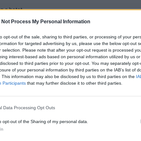
g a hetet
 Not Process My Personal Information
to opt-out of the sale, sharing to third parties, or processing of your per
formation for targeted advertising by us, please use the below opt-out s
tart Közép-Európa?
r selection. Please note that after your opt-out request is processed y
eing interest-based ads based on personal information utilized by us or
retném a Dunába keverni és feloldani. Kié a Duna? – kérdezhe
disclosed to third parties prior to your opt-out. You may separately opt-
ha mesterséges, néha természetes falakat húzva népei között. 
losure of your personal information by third parties on the IAB’s list of
. This information may also be disclosed by us to third parties on the
IA
Participants
that may further disclose it to other third parties.
l Data Processing Opt Outs
oni béke?
o opt-out of the Sharing of my personal data.
z, és nem is elsősorban az, hogy megcsonkította a közös haz
In
is elsősorban a magyarság tragédiája, hanem a Kárpát-medenc