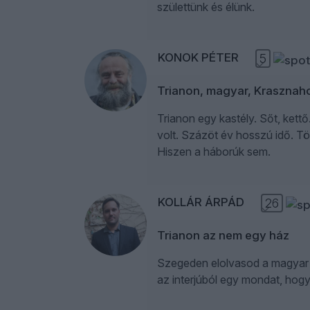
születtünk és élünk.
KONOK PÉTER
5
Trianon, magyar, Krasznaho
Trianon egy kastély. Sőt, kett
volt. Százöt év hosszú idő. T
Hiszen a háborúk sem.
KOLLÁR ÁRPÁD
26
Trianon az nem egy ház
Szegeden elolvasod a magyar í
az interjúból egy mondat, hog