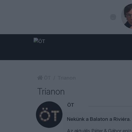
ÖT
Trianon
Trianon
ÖT
Nekünk a Balaton a Riviéra
Az aktuális Péter & Gábor epiz