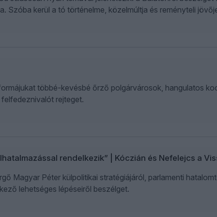
. Szóba kerül a tó történelme, közelmúltja és reményteli jövője
i formájukat többé-kevésbé őrző polgárvárosok, hangulatos k
felfedeznivalót rejteget.
lhatalmazással rendelkezik” | Kóczián és Nefelejcs a 
ő Magyar Péter külpolitikai stratégiájáról, parlamenti hatalomt
kező lehetséges lépéseiről beszélget.