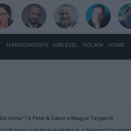
HANGOSKÖNYV
HÍRLEVÉL
HOLMIK
HOME
. De mióta? | A Péter & Gábor a Magyar Tengerről
ód stílusosan nyári témával jelentkezik: a Balatonról beszélge