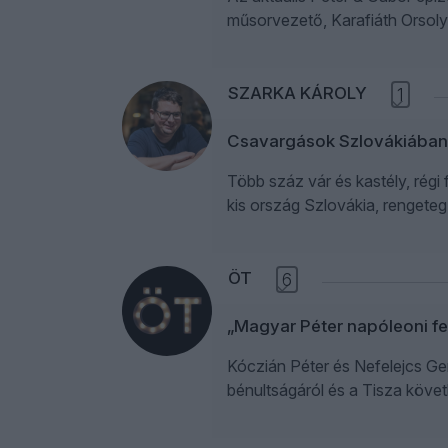
műsorvezető, Karafiáth Orsolya
SZARKA KÁROLY
1
Csavargások Szlovákiában
Több száz vár és kastély, rég
kis ország Szlovákia, rengeteg 
ÖT
6
„Magyar Péter napóleoni fe
Kóczián Péter és Nefelejcs Gerg
bénultságáról és a Tisza követ