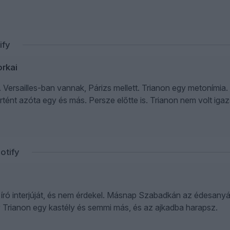
rkai
ő. Versailles-ban vannak, Párizs mellett. Trianon egy metonímia
örtént azóta egy és más. Persze előtte is. Trianon nem volt 
ró interjúját, és nem érdekel. Másnap Szabadkán az édesanyá
y Trianon egy kastély és semmi más, és az ajkadba harapsz.