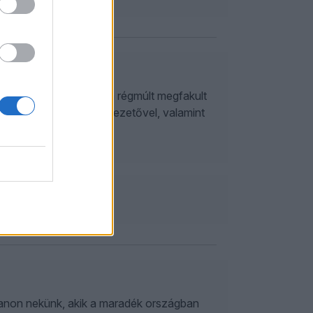
ökké vérző seb, vagy a régmúlt megfakult
arafiáth Orsolya műsorvezetővel, valamint
solya
 Trianon nekünk, akik a maradék országban