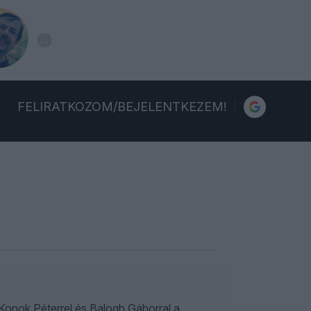
FELIRATKOZOM/BEJELENTKEZEM!
t Konok Péterrel és Balogh Gáborral a