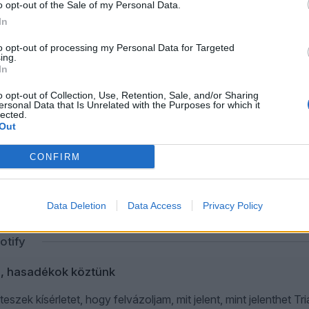
o opt-out of the Sale of my Personal Data.
In
to opt-out of processing my Personal Data for Targeted
ing.
áborban
In
sötét összeesküvés, vagy a történelem megérdemelt pofonja? Ör
o opt-out of Collection, Use, Retention, Sale, and/or Sharing
ersonal Data that Is Unrelated with the Purposes for which it
na? És, ha igen, miért nem? A Péter&Gábor legfrissebb adása K
lected.
Out
rral.
CONFIRM
ldolgozható? – Konok Péter, Balogh Gábor, Karafiáth Or
Data Deletion
Data Access
Privacy Policy
n, hasadékok köztünk
eszek kísérletet, hogy felvázoljam, mit jelent, mint jelenthet