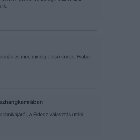
 is.
ocsmák és még mindig olcsó sörök. Hiába
Visszhangkamrában
echnikájáról, a Fidesz választás utáni