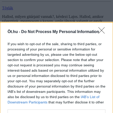
Téglák
Hallod, milyen gitárjaid vannak?, kérdezi Lajos. Hallod, amikor
végeztünk, megmosom a kezem, aztán játszok valamit az egyik
gitárodon. Félni kezdek. Egyfelől azért, mert nem akarom beengedni
a házamba. Másfelől pedig azért, mert biztos vagyok benne, hogy
Öt.hu -
Do Not Process My Personal Information
jól játszik. Ami nem is volna baj, hiszen annyian jól, sőt jobban
játszanak, mint én. De hogy egy segédmunkás jobban játsszon, az
sok volna.
If you wish to opt-out of the sale, sharing to third parties, or
processing of your personal or sensitive information for
targeted advertising by us, please use the below opt-out
Joseph Hargitai
section to confirm your selection. Please note that after your
opt-out request is processed you may continue seeing
Amerikai Sztahanov | 38. rész: Cuba Libre
interest-based ads based on personal information utilized by
us or personal information disclosed to third parties prior to
„Kemény dolog a férfi hajvágás. Keserves döntések sorozata.
your opt-out. You may separately opt-out of the further
Sokszor átgondoljuk, hogyan is legyen. De főleg, hogy hol. Aki azt
hitte, hogy a nők hiúak, az átaludt jó pár évszázadot.” Részlet
disclosure of your personal information by third parties on the
Joseph Hargitai Amerikai Sztahanov című novelláskötetéből.
IAB’s list of downstream participants. This information may
also be disclosed by us to third parties on the
IAB’s List of
Downstream Participants
that may further disclose it to other
Sopotnik Zoltán
third parties.
1