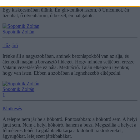
Egy kiskocsmában ülünk. Én gin-tonikot iszom, ő Unicumot, én
tizenhat, ő ötvenhárom, ő beszél, én hallgatok.
Sopotnik Zoltán
Tűzjáró
Irénke áll a nagyszobában, aminek betonlapokból van az alja, és
átengedi magán a borzasztó hideget. Hogy minden sejtjében érezze.
Valami vezeklésféle ez nála. Meditáció. Talán elképzeli ilyenkor,
hogy van isten. Ebben a szobában a legnehezebb elképzelni.
Sopotnik Zoltán
1
Pánikesés
A telepre nem jár be a hókotró. Pontosabban: a hókotró sem. A helyi
járat sem. Nem a helyi hókotró, hanem a busz. Megszállta a helyet a
félméteres fehér. Legalább eltakarja a kidobott traktorkereket,
ágyrugókat, lefejezett játékbabákat.