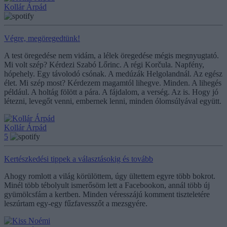
Kollár Árpád
Végre, megöregedtünk!
A test öregedése nem vidám, a lélek öregedése mégis megnyugtató.
Mi volt szép? Kérdezi Szabó Lőrinc. A régi Korčula. Napfény,
hópehely. Egy távolodó csónak. A medúzák Helgolandnál. Az egész
élet. Mi szép most? Kérdezem magamtól lihegve. Minden. A lihegés
például. A holtág fölött a pára. A fájdalom, a verség. Az is. Hogy jó
létezni, levegőt venni, embernek lenni, minden ólomsúlyával együtt.
Kollár Árpád
5
Kertészkedési tippek a választásokig és tovább
Ahogy romlott a világ körülöttem, úgy ültettem egyre több bokrot.
Minél több tébolyult ismerősöm lett a Facebookon, annál több új
gyümölcsfám a kertben. Minden véresszájú komment tiszteletére
leszúrtam egy-egy fűzfavesszőt a mezsgyére.