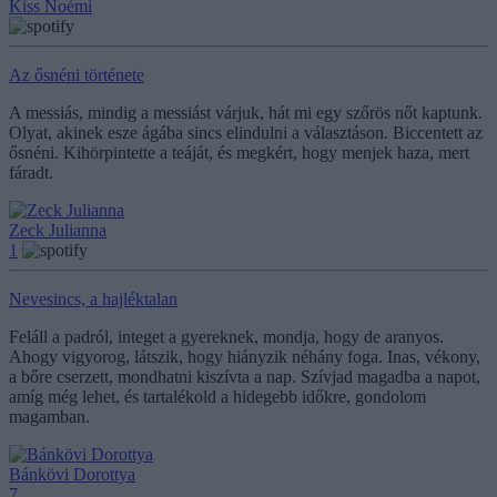
Kiss Noémi
Az ősnéni története
A messiás, mindig a messiást várjuk, hát mi egy szőrös nőt kaptunk.
Olyat, akinek esze ágába sincs elindulni a választáson. Biccentett az
ősnéni. Kihörpintette a teáját, és megkért, hogy menjek haza, mert
fáradt.
Zeck Julianna
1
Nevesincs, a hajléktalan
Feláll a padról, integet a gyereknek, mondja, hogy de aranyos.
Ahogy vigyorog, látszik, hogy hiányzik néhány foga. Inas, vékony,
a bőre cserzett, mondhatni kiszívta a nap. Szívjad magadba a napot,
amíg még lehet, és tartalékold a hidegebb időkre, gondolom
magamban.
Bánkövi Dorottya
7