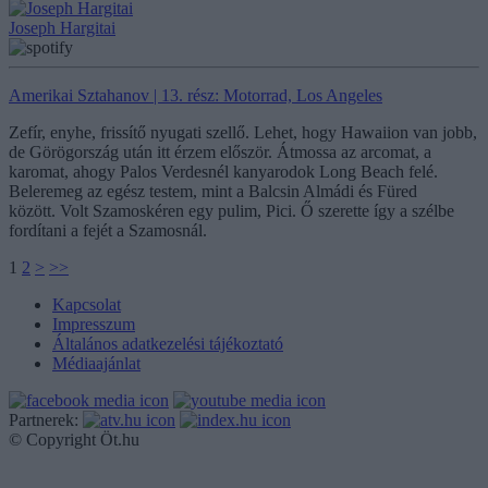
Joseph Hargitai
Amerikai Sztahanov | 13. rész: Motorrad, Los Angeles
Zefír, enyhe, frissítő nyugati szellő. Lehet, hogy Hawaiion van jobb,
de Görögország után itt érzem először. Átmossa az arcomat, a
karomat, ahogy Palos Verdesnél kanyarodok Long Beach felé.
Beleremeg az egész testem, mint a Balcsin Almádi és Füred
között. Volt Szamoskéren egy pulim, Pici. Ő szerette így a szélbe
fordítani a fejét a Szamosnál.
1
2
>
>>
Kapcsolat
Impresszum
Általános adatkezelési tájékoztató
Médiaajánlat
Partnerek:
© Copyright Öt.hu