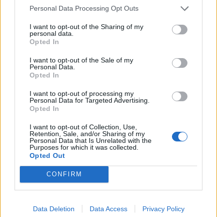
Personal Data Processing Opt Outs
Macskamosoly
I want to opt-out of the Sharing of my
Kezdem elfelejteni, de a sejtjeim még emlékeznek, vagy az izmaim,
personal data.
nem is tudom. Minden képet elpakoltam, leszedtem a falról, amin
Opted In
rajta volt. Nem bírta el a lelkem, hogy lássam. Aztán két-három
hónappal később lassan kezdtem visszatenni a fotókat. Kétnaponta
I want to opt-out of the Sale of my
egyet. Nagyon lassú kétnapok voltak azok.
Personal Data.
Opted In
Sopotnik Zoltán
I want to opt-out of processing my
1
Personal Data for Targeted Advertising.
Opted In
Középrengeteg
I want to opt-out of Collection, Use,
Retention, Sale, and/or Sharing of my
Minden évben várom a nagy díjat, a díjamat. Ami csak az enyém.
Personal Data that Is Unrelated with the
Amit csak miattam alapítanak, személyesen nekem. Rengeteg
Purposes for which it was collected.
változatban elképzeltem már, hogy fognak értesíteni róla. Hogy
Opted Out
viráglocsolás közben egyszer csak megcsörren a telefonom. Hogy
fogmosás közben csörren meg. És hirtelen nem tudok válaszolni.
CONFIRM
Zeck Julianna
Data Deletion
Data Access
Privacy Policy
Olvass Sartre-ot!