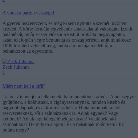
A vonat a parton vesztegel
A gyerek összerezzent, és még ki sem nyitotta a szemét, üvölteni
kezdett. A körte formájú jegyellenőr tanácstalanul vakargatta izzadt
halántékát, amíg Eszter először a kisfiút próbálta megnyugtatni,
aztán telefonján végre bemutatta az országbérletet, amit mindössze
1890 forintért vehetett meg, mióta a munkája mellett újra
beiratkozott az egyetemre.
Zeck Julianna
1
Miért nem kell a kifli?
Talán az tenne jót a lelkemnek, ha mindenkinek adnék. A buszjegyre
gyűjtőnek, a koldusnak, a cigányasszonynak, minden kisebb és
nagyobb lapnak, és akkor már adnék a Hintalovonnak, a civil
szervezeteknek, sőt a színházaknak is. Adjak egynek? Vagy
kettőnek? Adjak egy kéregetőnek az utcán? Valakinek, aki
szimpatikus? De milyen alapon? És a másiknak miért nem? Ez
pofára megy?