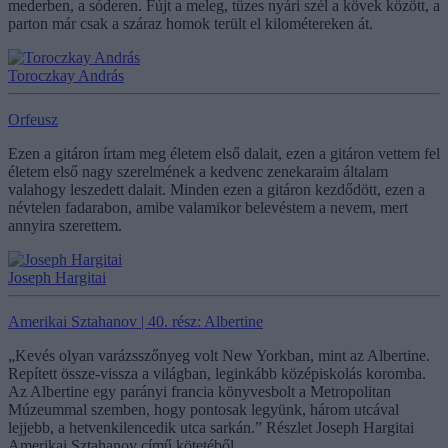
mederben, a sóderen. Fújt a meleg, tüzes nyári szél a kövek között, a
parton már csak a száraz homok terült el kilométereken át.
Toroczkay András
Orfeusz
Ezen a gitáron írtam meg életem első dalait, ezen a gitáron vettem fel
életem első nagy szerelmének a kedvenc zenekaraim általam
valahogy leszedett dalait. Minden ezen a gitáron kezdődött, ezen a
névtelen fadarabon, amibe valamikor belevéstem a nevem, mert
annyira szerettem.
Joseph Hargitai
Amerikai Sztahanov | 40. rész: Albertine
„Kevés olyan varázsszőnyeg volt New Yorkban, mint az Albertine.
Repített össze-vissza a világban, leginkább középiskolás koromba.
Az Albertine egy parányi francia könyvesbolt a Metropolitan
Múzeummal szemben, hogy pontosak legyünk, három utcával
lejjebb, a hetvenkilencedik utca sarkán.” Részlet Joseph Hargitai
Amerikai Sztahanov című kötetéből.