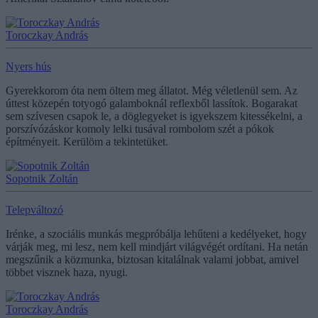
Toroczkay András
Nyers hús
Gyerekkorom óta nem öltem meg állatot. Még véletlenül sem. Az
úttest közepén totyogó galamboknál reflexből lassítok. Bogarakat
sem szívesen csapok le, a döglegyeket is igyekszem kitessékelni, a
porszívózáskor komoly lelki tusával rombolom szét a pókok
építményeit. Kerülöm a tekintetüket.
Sopotnik Zoltán
Telepváltozó
Irénke, a szociális munkás megpróbálja lehűteni a kedélyeket, hogy
várják meg, mi lesz, nem kell mindjárt világvégét ordítani. Ha netán
megszűnik a közmunka, biztosan kitalálnak valami jobbat, amivel
többet visznek haza, nyugi.
Toroczkay András