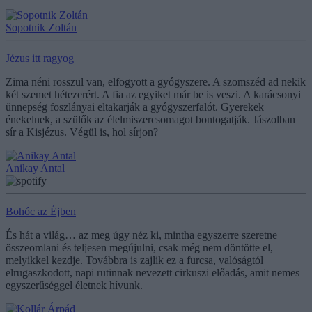
Sopotnik Zoltán
Jézus itt ragyog
Zima néni rosszul van, elfogyott a gyógyszere. A szomszéd ad nekik
két szemet hétezerért. A fia az egyiket már be is veszi. A karácsonyi
ünnepség foszlányai eltakarják a gyógyszerfalót. Gyerekek
énekelnek, a szülők az élelmiszercsomagot bontogatják. Jászolban
sír a Kisjézus. Végül is, hol sírjon?
Anikay Antal
Bohóc az Éjben
És hát a világ… az meg úgy néz ki, mintha egyszerre szeretne
összeomlani és teljesen megújulni, csak még nem döntötte el,
melyikkel kezdje. Továbbra is zajlik ez a furcsa, valóságtól
elrugaszkodott, napi rutinnak nevezett cirkuszi előadás, amit nemes
egyszerűséggel életnek hívunk.