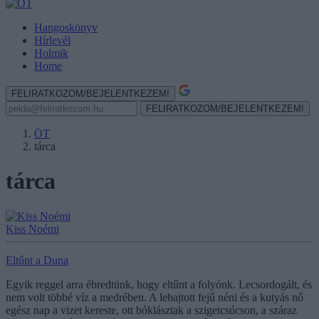
Hangoskönyv
Hírlevél
Holmik
Home
FELIRATKOZOM/BEJELENTKEZEM!
FELIRATKOZOM/BEJELENTKEZEM!
ÖT
tárca
tárca
Kiss Noémi
Eltűnt a Duna
Egyik reggel arra ébredtünk, hogy eltűnt a folyónk. Lecsordogált, és
nem volt többé víz a medrében. A lehajtott fejű néni és a kutyás nő
egész nap a vizet kereste, ott bóklásztak a szigetcsúcson, a száraz