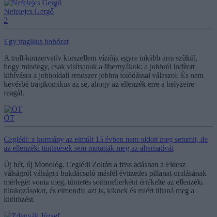
Nefelejcs Gergő
2
Egy tragikus bohózat
A troll-konzervatív korszellem víziója egyre inkább arra szűkül,
hogy mindegy, csak visítsanak a libernyákok: a jobbról indított
kihívásra a jobboldali rendszer jobbra tolódással válaszol. És nem
kevésbé tragikomikus az se, ahogy az ellenzék erre a helyzetre
reagál.
ÖT
Ceglédi: a kormány az elmúlt 15 évben nem oldott meg semmit, de
az ellenzéki tüntetések sem mutatták meg az alternatívát
Új hét, új Monológ. Ceglédi Zoltán a friss adásban a Fidesz
válságról válságra bukdácsoló másfél évtizedes pillanat-uralásának
mérlegét vonta meg, tüntetés sommelierként értékelte az ellenzéki
tiltakozásokat, és elmondta azt is, kiknek és miért tiltaná meg a
kiöltözést.