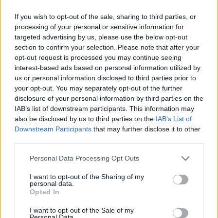
Schiffer András
If you wish to opt-out of the sale, sharing to third parties, or
3
processing of your personal or sensitive information for
targeted advertising by us, please use the below opt-out
Egy bukás természetrajza | 2. rész
section to confirm your selection. Please note that after your
A Fidesz vereségének az okai a Holdról is látszanak. Elemzésem
opt-out request is processed you may continue seeing
második részének témája a gazdasági és az uniós kilátásokról való
interest-based ads based on personal information utilized by
hallgatás, a konjunktúra-érzékelés alakulása, a dramaturgia nélküli
us or personal information disclosed to third parties prior to
ciklus, a félbehagyott konfliktusok, a megkésett és felemás
your opt-out. You may separately opt-out of the further
mérséklődés, a pozitív ajánlat nélküliség, Hatvanpuszta, valamint a
disclosure of your personal information by third parties on the
morális erózió lesz.
IAB’s list of downstream participants. This information may
also be disclosed by us to third parties on the
IAB’s List of
Szarka Károly
Downstream Participants
that may further disclose it to other
3
third parties.
Lesz-e kormánypárti punk az ellenzéki punkból?
Personal Data Processing Opt Outs
Mi inspirál majd költőt és írót, akit eddig az elnyomás inspirált?
I want to opt-out of the Sharing of my
Milyen gyorsan kell majd kihúznia az előadásából az eddigi
personal data.
ellenzéki poénokat az eddig ellenzéki humoristának? Vajon halljuk-e
Opted In
még egy ideig a koncerteken a „Mocskos Fidesz!” rigmusokat?
I want to opt-out of the Sale of my
Personal Data.