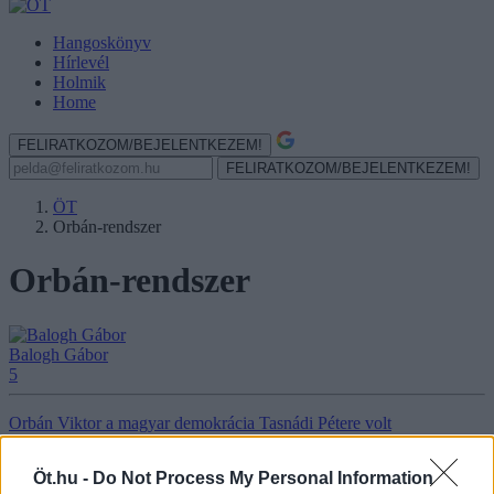
Hangoskönyv
Hírlevél
Holmik
Home
FELIRATKOZOM/BEJELENTKEZEM!
FELIRATKOZOM/BEJELENTKEZEM!
ÖT
Orbán-rendszer
Orbán-rendszer
Balogh Gábor
5
Orbán Viktor a magyar demokrácia Tasnádi Pétere volt
A volt miniszterelnök bizarr játékot űzött a magyar közvéleménnyel.
Öt.hu -
Do Not Process My Personal Information