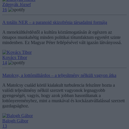
Zdenyák József
16
A totális NER – a paranoid skizofrénia társadalmi formája
A menekültkérdéstől a kultúra köztámogatásán át egészen az
ötnapos munkahétig minden politikai tótumfaktum egyetért szinte
mindenben. Ez Magyar Péter fellépésével vált igazán látványossá.
Kovács Tibor
14
Matolcsy, a lottómilliárdos – a teljesítmény nélküli vagyon átka
A Matolcsy család körül kialakult turbulencia felszínre hozta a
valódi teljesítmény nélkül szerzett vagyonok legnagyobb
gyengeségét, vagyis, hogy azok jobban hasonlítanak a
lottónyereményhez, mint a munkával és kockázatvállalással szerzett
gazdagsághoz.
Balogh Gábor
13