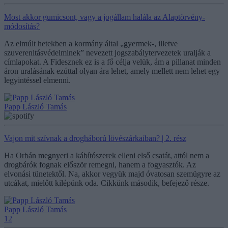
Most akkor gumicsont, vagy a jogállam halála az Alaptörvény-
módosítás?
Az elmúlt hetekben a kormány által „gyermek-, illetve
szuverenitásvédelminek” nevezett jogszabálytervezetek uralják a
címlapokat. A Fidesznek ez is a fő célja velük, ám a pillanat minden
áron uralásának ezúttal olyan ára lehet, amely mellett nem lehet egy
legyintéssel elmenni.
Papp László Tamás
Vajon mit szívnak a drogháború lövészárkaiban? | 2. rész
Ha Orbán megnyeri a kábítószerek elleni első csatát, attól nem a
drogbárók fognak először remegni, hanem a fogyasztók. Az
elvonási tünetektől. Na, akkor vegyük majd óvatosan szemügyre az
utcákat, mielőtt kilépünk oda. Cikkünk második, befejező része.
Papp László Tamás
12