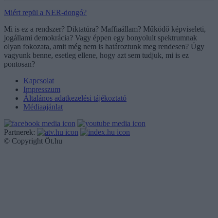
Miért repül a NER-dongó?
Mi is ez a rendszer? Diktatúra? Maffiaállam? Működő képviseleti,
jogállami demokrácia? Vagy éppen egy bonyolult spektrumnak
olyan fokozata, amit még nem is határoztunk meg rendesen? Úgy
vagyunk benne, esetleg ellene, hogy azt sem tudjuk, mi is ez
pontosan?
Kapcsolat
Impresszum
Általános adatkezelési tájékoztató
Médiaajánlat
Partnerek:
© Copyright Öt.hu