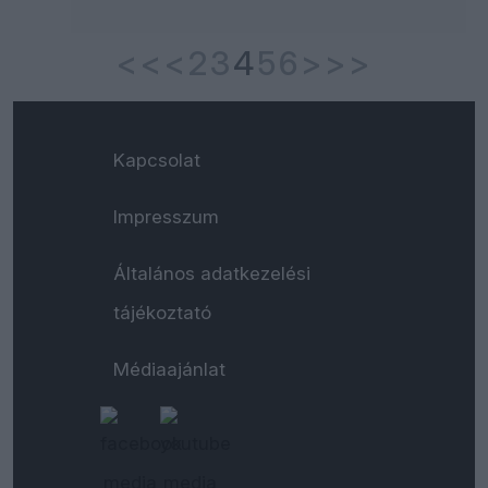
<<
<
2
3
4
5
6
>
>>
Kapcsolat
Impresszum
Általános adatkezelési
tájékoztató
Médiaajánlat