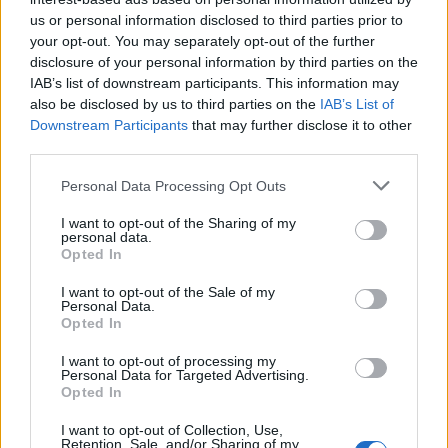
us or personal information disclosed to third parties prior to
your opt-out. You may separately opt-out of the further
CEGLÉDI ZOLTÁN
3
disclosure of your personal information by third parties on the
IAB’s list of downstream participants. This information may
Óvilágvége!
also be disclosed by us to third parties on the
IAB’s List of
Downstream Participants
that may further disclose it to other
Óellenzék, ósajtó, ójelöltek, ókultúra és
third parties.
ógazdaság: pont azok törlik majd el őket, akik
szerint ennél rosszabb már nem lehet.
Personal Data Processing Opt Outs
I want to opt-out of the Sharing of my
personal data.
Opted In
SZARKA KÁROLY
20
I want to opt-out of the Sale of my
Végre videón nézhetjük a
Personal Data.
Opted In
gyerekbántalmazást, most már buknia
kell ennek a rohadék kormánynak
I want to opt-out of processing my
Personal Data for Targeted Advertising.
Opted In
Amikor éppen a felháborodások szezonját
éljük, akkor azok is felháborodnak az aktuális
I want to opt-out of Collection, Use,
felháborodnivalón, akiket a
Retention, Sale, and/or Sharing of my