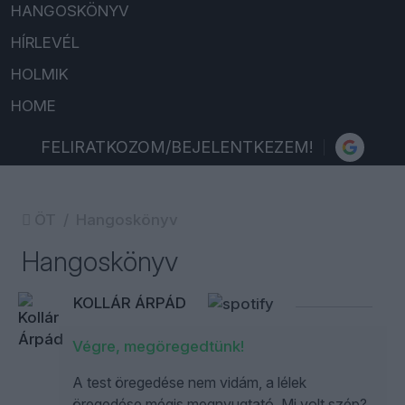
HANGOSKÖNYV
HÍRLEVÉL
HOLMIK
HOME
FELIRATKOZOM/BEJELENTKEZEM!
ÖT
Hangoskönyv
Hangoskönyv
KOLLÁR ÁRPÁD
Végre, megöregedtünk!
A test öregedése nem vidám, a lélek
öregedése mégis megnyugtató. Mi volt szép?