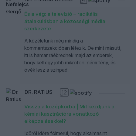
És a vég: a televízió – radikális
átalakulásban a közösségi média
szerkezete
A közéletünk még mindig a
kommentszekcióban létezik. De mint másutt,
itt is hamar ráébrednek majd az emberek,
hogy kell egy jobb mikrofon, némi fény, és
övék lesz a színpad.
DR. RATIUS
12
Vissza a középkorba | Mit kezdjünk a
kémiai kasztrációra vonatkozó
elképzelésekkel?
Időről időre fölmerül, hogy alkalmasint