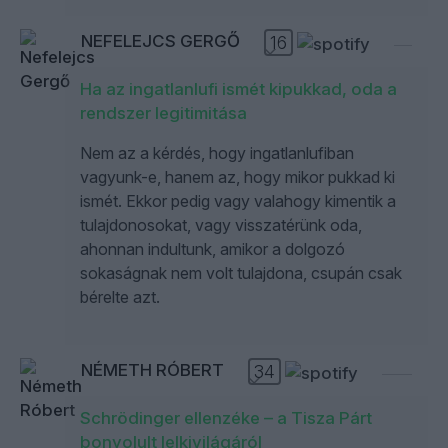
NEFELEJCS GERGŐ
16
Ha az ingatlanlufi ismét kipukkad, oda a
rendszer legitimitása
Nem az a kérdés, hogy ingatlanlufiban
vagyunk-e, hanem az, hogy mikor pukkad ki
ismét. Ekkor pedig vagy valahogy kimentik a
tulajdonosokat, vagy visszatérünk oda,
ahonnan indultunk, amikor a dolgozó
sokaságnak nem volt tulajdona, csupán csak
bérelte azt.
NÉMETH RÓBERT
34
Schrödinger ellenzéke – a Tisza Párt
bonyolult lelkivilágáról