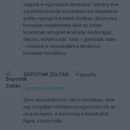
vágjunk le egymásból darabokat. Néhány éve
a pedofil bűnözők kasztrálása lett slágertéma
gothic-rajongó barátaink körében. Bizonyára
komolyan megérintette őket az iszlám
teokráciák retrográd lendülete: kézlevágás,
fejezés, korbácsolás. Ideje – gondolják talán
– mifelénk is visszatalálni a látványos
büntetési formákhoz.
SOPOTNIK ZOLTÁN
Lavazza-szeánsz
Zima néni ruháért jön. Nincs formában. Akár
egy nyugdíjas kötéltáncos egyensúlyozik az
utca közepén. A közönség a kisbolt előtt
figyel, szurkol neki.