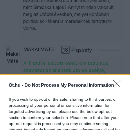
bukását mindenekfölött áhítók szemében,
mint Simicska Lajos? Annyi minden valósult
meg az utóbbi években, melyet korábban
politikai sci-fiként is meredeknek tartottunk
volna.
MAKAI MÁTÉ
18
A Tiszára leadott kompromisszumos
szavazat az ellenzék utolsó esélye,
hogy érdemben beleszóljon a
közügyekbe?
Öt.hu -
Do Not Process My Personal Information
Mindent összevetve a Tisza Párt szervezői
If you wish to opt-out of the sale, sharing to third parties, or
és politikai sikere azon áll vagy bukik, hogy
processing of your personal or sensitive information for
létrejött-e már az a kritikus tömeg, melyben
targeted advertising by us, please use the below opt-out
megfogalmazódott az akarat a rendszer
section to confirm your selection. Please note that after your
leváltására.
opt-out request is processed you may continue seeing
interest-based ads based on personal information utilized by