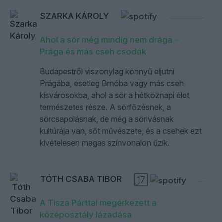
SZARKA KÁROLY
Ahol a sör még mindig nem drága –
Prága és más cseh csodák
Budapestről viszonylag könnyű eljutni
Prágába, esetleg Brnóba vagy más cseh
kisvárosokba, ahol a sör a hétköznapi élet
természetes része. A sörfőzésnek, a
sörcsapolásnak, de még a sörivásnak
kultúrája van, sőt művészete, és a csehek ezt
kivételesen magas színvonalon űzik.
TÓTH CSABA TIBOR
17
A Tisza Párttal megérkezett a
középosztály lázadása