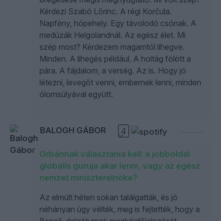
Kérdezi Szabó Lőrinc. A régi Korčula.
Napfény, hópehely. Egy távolodó csónak. A
medúzák Helgolandnál. Az egész élet. Mi
szép most? Kérdezem magamtól lihegve.
Minden. A lihegés például. A holtág fölött a
pára. A fájdalom, a verség. Az is. Hogy jó
létezni, levegőt venni, embernek lenni, minden
ólomsúlyával együtt.
BALOGH GÁBOR
4
Orbánnak választania kell: a jobboldal
globális guruja akar lenni, vagy az egész
nemzet miniszterelnöke?
Az elmúlt héten sokan találgatták, és jó
néhányan úgy vélték, meg is fejtették, hogy a
Beneš-dekrétumok megkérdőjelezését