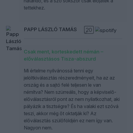
határidő, és a szó sokszor csak előjáték a
tettekhez.
PAPP LÁSZLÓ TAMÁS
20
Csak ment, korteskedett némán –
előválasztásos Tisza-abszurd
Mi értelme nyilvánossá tenni egy
jelöltkiválasztás részeredményeit, ha az az
ország és a sajtó felé teljesen le van
némítva? Nem szürreális, hogy a képviselő-
előválasztásról pont az nem nyilatkozhat, aki
pályázik a tisztségre? És ha valaki ezt szóvá
teszi, akkor még őt oktatják ki? Az
előválasztás szülőföldjén ez nem így van.
Nagyon nem.