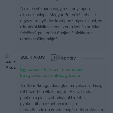
A dimenziókapun vagy az aranykapun
akarnak belépni Magyar Péterék? Lehet-e
egyszerre győztes középosztálynak lenni, és
diktatúrát kiáltani, rendszerváltást és politikai
felelősségre vonást óhajtani? Mekkora a
rendszer állatparkja?
ZULIK ÁKOS
9
Így csúszik félre az influenszer-
közgazdászok valóságértése
A reform-közgazdaságtan árnyéka mindmáig
ott húzódik a viták mögött. Ez az iskola
papíron a piac szabadságát hirdette,
gyakorlatban azonban mindig a
tervezőasztalon érezte magát otthon. Sosem