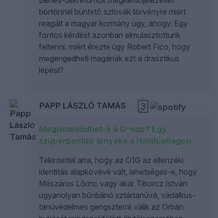
börtönnel büntető szlovák törvényre miért
reagált a magyar kormány úgy, ahogy. Egy
fontos kérdést azonban elmulasztottunk
feltenni: miért érezte úgy Robert Fico, hogy
megengedheti magának ezt a drasztikus
lépést?
PAPP LÁSZLÓ TAMÁS
3
Megismétlődhet-e a G-nap? Egy
szuperpentitó árnyéka a Halálcsillagon
Tekintettel arra, hogy az O1G az ellenzéki
identitás alapkövévé vált, lehetséges-e, hogy
Mészáros Lőrinc vagy akár Tiborcz István
ugyanolyan bűnbánó sztártanúvá, vádalkus-
tanúvédelmes gengszterré válik az Orbán