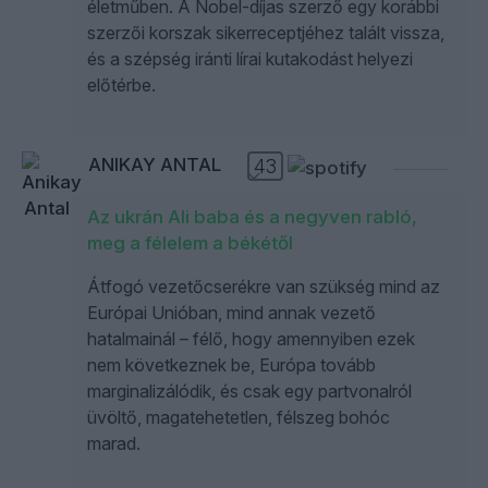
életműben. A Nobel-díjas szerző egy korábbi
szerzői korszak sikerreceptjéhez talált vissza,
és a szépség iránti lírai kutakodást helyezi
előtérbe.
ANIKAY ANTAL
43
Az ukrán Ali baba és a negyven rabló,
meg a félelem a békétől
Átfogó vezetőcserékre van szükség mind az
Európai Unióban, mind annak vezető
hatalmainál – félő, hogy amennyiben ezek
nem következnek be, Európa tovább
marginalizálódik, és csak egy partvonalról
üvöltő, magatehetetlen, félszeg bohóc
marad.