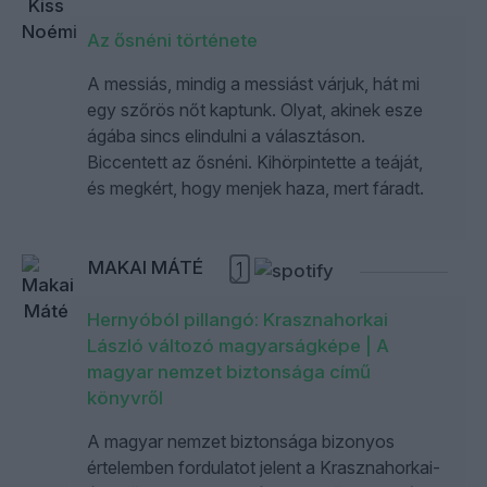
Az ősnéni története
A messiás, mindig a messiást várjuk, hát mi
egy szőrös nőt kaptunk. Olyat, akinek esze
ágába sincs elindulni a választáson.
Biccentett az ősnéni. Kihörpintette a teáját,
és megkért, hogy menjek haza, mert fáradt.
MAKAI MÁTÉ
1
Hernyóból pillangó: Krasznahorkai
László változó magyarságképe | A
magyar nemzet biztonsága című
könyvről
A magyar nemzet biztonsága bizonyos
értelemben fordulatot jelent a Krasznahorkai-