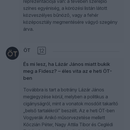
reprezentációja van: a tévében szereplő
színes egyéniség, a körözési listán látott
közveszélyes bűnöző, vagy a fehér
középosztály megmentésére vágyó szegény
árva.
ÖT
12
És mi lesz, ha Lázár János miatt bukik
meg a Fidesz? – éles vita az e heti ÖT-
ben
Továbbra is tart a botrány Lázár János
megjegyzése körül, melyben a politikus a
cigányságról, mint a vonatok mosdóit takarító
„belső tartalékról” beszélt. Az e heti ÖT-ben
Vogyerák Anikó műsorvezetése mellett
Kóczián Péter, Nagy Attila Tibor és Ceglédi