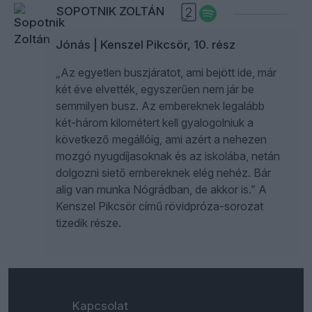
SOPOTNIK ZOLTÁN
2
Jónás | Kenszel Pikcsör, 10. rész
„Az egyetlen buszjáratot, ami bejött ide, már
két éve elvették, egyszerűen nem jár be
semmilyen busz. Az embereknek legalább
két-három kilométert kell gyalogolniuk a
következő megállóig, ami azért a nehezen
mozgó nyugdíjasoknak és az iskolába, netán
dolgozni siető embereknek elég nehéz. Bár
alig van munka Nógrádban, de akkor is.” A
Kenszel Pikcsör című rövidpróza-sorozat
tizedik része.
Kapcsolat