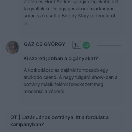
Zoltán és Hont András újságíró leginkább ezt
tárgyalták ki. De egy gasztronómiai kanyar
során szó esett a Bloody Mary történetéről
is.
GAZICS GYÖRGY
10
Ki szereti jobban a cigányokat?
A kotkodácsolás zajánál fontosabb egy
árulkodó csend. A nagy túlígérő show-ban a
botrány másik feléről feledkezett meg
mindenki: a vécéről.
ÖT | Lázár János botránya: itt a fordulat a
kampányban?