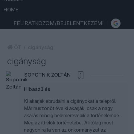
HOME
FELIRATKOZOM/BEJELENTKEZEM!
ÖT
cigányság
cigányság
SOPOTNIK ZOLTÁN
1
Hibaszülés
Ki akarják ebrudalni a cigányokat a telepről.
Már huszonöt éve ki akarják, csak a nagy
akarás mindig belemerevedik a történelembe.
Meg az itt élők történetébe. Állítólag most
nagyon rajta van az önkormányzat az