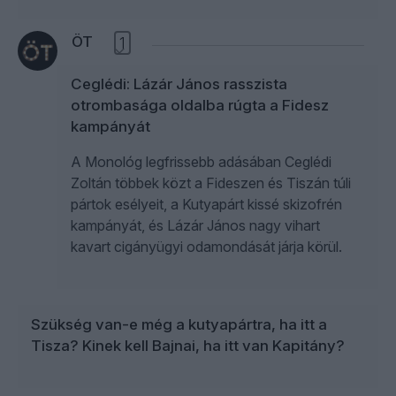
ÖT
1
Ceglédi: Lázár János rasszista
otrombasága oldalba rúgta a Fidesz
kampányát
A Monológ legfrissebb adásában Ceglédi
Zoltán többek közt a Fideszen és Tiszán túli
pártok esélyeit, a Kutyapárt kissé skizofrén
kampányát, és Lázár János nagy vihart
kavart cigányügyi odamondását járja körül.
Szükség van-e még a kutyapártra, ha itt a
Tisza? Kinek kell Bajnai, ha itt van Kapitány?