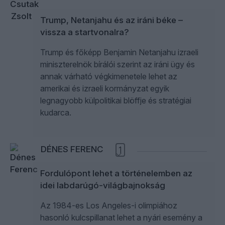
Trump, Netanjahu és az iráni béke –
vissza a startvonalra?
Trump és főképp Benjamin Netanjahu izraeli
miniszterelnök bírálói szerint az iráni ügy és
annak várható végkimenetele lehet az
amerikai és izraeli kormányzat egyik
legnagyobb külpolitikai blöffje és stratégiai
kudarca.
DÉNES FERENC
1
Fordulópont lehet a történelemben az
idei labdarúgó-világbajnokság
Az 1984-es Los Angeles-i olimpiához
hasonló kulcspillanat lehet a nyári esemény a