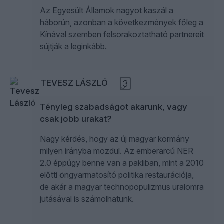
Az Egyesült Államok nagyot kaszál a
háborún, azonban a következmények főleg a
Kínával szemben felsorakoztatható partnereit
sújtják a leginkább.
TEVESZ LÁSZLÓ
3
Tényleg szabadságot akarunk, vagy
csak jobb urakat?
Nagy kérdés, hogy az új magyar kormány
milyen irányba mozdul. Az emberarcú NER
2.0 éppúgy benne van a pakliban, mint a 2010
előtti öngyarmatosító politika restaurációja,
de akár a magyar technopopulizmus uralomra
jutásával is számolhatunk.