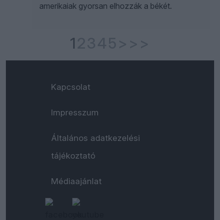
amerikaiak gyorsan elhozzák a békét.
1
2
3
4
5
>
>>
Kapcsolat
Impresszum
Általános adatkezelési
tájékoztató
Médiaajánlat