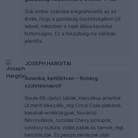
Sok ember számára a legnehezebb az az
érzés, hogy a gazdaság összességében jól
teljesít, miközben a saját állása kevésbé
biztonságos. Ez a feszültség ma valóban
jelentős.
JOSEPH HARGITAI
Amerika, kettőötven – Boldog
születésnapot!
Route 66 útjelző táblák, klasszikus amerikai
út menti étkezdék, régi Coca-Cola-plakátok,
baseball-emléktárgyak, kisvárosi
felvonulások, rozsdás Chevy pickupok,
cowboy-kultúra, vidéki pajták és farmok, régi
benzinkutak. És persze mindezek után