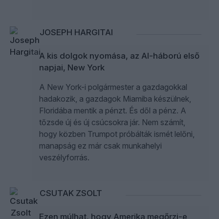
JOSEPH HARGITAI
A kis dolgok nyomása, az AI-háború első
napjai, New York
A New York-i polgármester a gazdagokkal
hadakozik, a gazdagok Miamiba készülnek,
Floridába mentik a pénzt. És dől a pénz. A
tőzsde új és új csúcsokra jár. Nem számít,
hogy közben Trumpot próbálták ismét lelőni,
manapság ez már csak munkahelyi
veszélyforrás.
CSUTAK ZSOLT
Ezen múlhat, hogy Amerika megőrzi-e