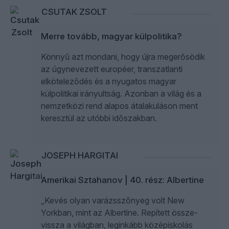
CSUTAK ZSOLT
Merre tovább, magyar külpolitika?
Könnyű azt mondani, hogy újra megerősödik
az úgynevezett européer, transzatlanti
elköteleződés és a nyugatos magyar
külpolitikai irányultság. Azonban a világ és a
nemzetközi rend alapos átalakuláson ment
keresztül az utóbbi időszakban.
JOSEPH HARGITAI
Amerikai Sztahanov | 40. rész: Albertine
„Kevés olyan varázsszőnyeg volt New
Yorkban, mint az Albertine. Repített össze-
vissza a világban, leginkább középiskolás