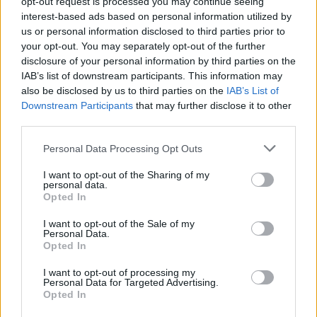
opt-out request is processed you may continue seeing
ÖT
interest-based ads based on personal information utilized by
us or personal information disclosed to third parties prior to
Sztorik kellenek, képek kellenek,
your opt-out. You may separately opt-out of the further
vidámság kell a fociba | Ring Extra a
disclosure of your personal information by third parties on the
labdarúgó-világbajnokságról
IAB’s list of downstream participants. This information may
also be disclosed by us to third parties on the
IAB’s List of
A Ring labdarúgó-világbajnokságot követő
Downstream Participants
that may further disclose it to other
minisorozatának első adásában Boros Tamás
third parties.
beszélget Németh Róbert újságíróval és
Personal Data Processing Opt Outs
Dénes Ferenc sportközgazdásszal az idei
vébéről, az új szabályokról, a legnagyobb
I want to opt-out of the Sharing of my
personal data.
sztárokról és a sportvilág jövőjéről.
Opted In
I want to opt-out of the Sale of my
Personal Data.
Opted In
Trump, show és dollármilliárdok - Milyen vb
jön?
I want to opt-out of processing my
Personal Data for Targeted Advertising.
Opted In