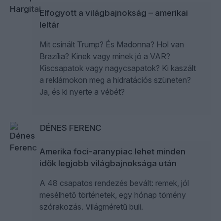
Elfogyott a világbajnokság – amerikai
leltár
Mit csinált Trump? És Madonna? Hol van
Brazília? Kinek vagy minek jó a VAR?
Kiscsapatok vagy nagycsapatok? Ki kaszált
a reklámokon meg a hidratációs szüneten?
Ja, és ki nyerte a vébét?
DÉNES FERENC
Amerika foci-aranypiac lehet minden
idők legjobb világbajnoksága után
A 48 csapatos rendezés bevált: remek, jól
mesélhető történetek, egy hónap tömény
szórakozás. Világméretű buli.