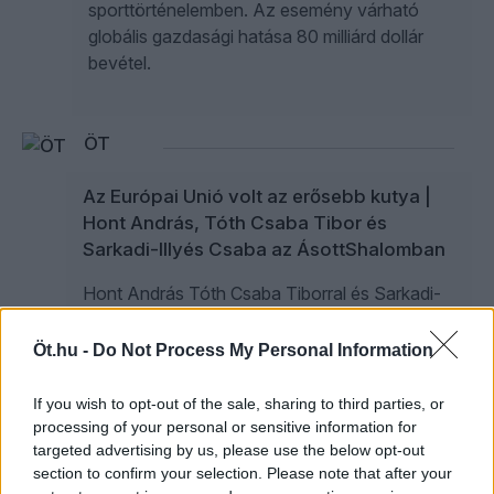
sporttörténelemben. Az esemény várható
globális gazdasági hatása 80 milliárd dollár
bevétel.
ÖT
Az Európai Unió volt az erősebb kutya |
Hont András, Tóth Csaba Tibor és
Sarkadi-Illyés Csaba az ÁsottShalomban
Hont András Tóth Csaba Tiborral és Sarkadi-
Illyés Csaba az EU-s pénzekről, az uniós
pénzek áráról, az Európai Unió és
Öt.hu -
Do Not Process My Personal Information
Magyarország, illetve az új kormány és az
USA kapcsolatáról beszélget, és még a Huxit
If you wish to opt-out of the sale, sharing to third parties, or
esélyeit is latolgatják.
processing of your personal or sensitive information for
targeted advertising by us, please use the below opt-out
section to confirm your selection. Please note that after your