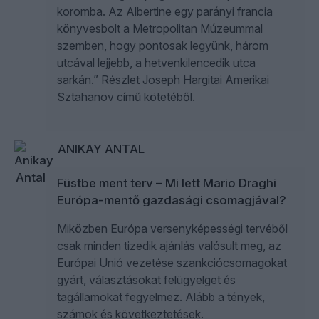
koromba. Az Albertine egy parányi francia
könyvesbolt a Metropolitan Múzeummal
szemben, hogy pontosak legyünk, három
utcával lejjebb, a hetvenkilencedik utca
sarkán.” Részlet Joseph Hargitai Amerikai
Sztahanov című kötetéből.
ANIKAY ANTAL
Füstbe ment terv – Mi lett Mario Draghi
Európa-mentő gazdasági csomagjával?
Miközben Európa versenyképességi tervéből
csak minden tizedik ajánlás valósult meg, az
Európai Unió vezetése szankciócsomagokat
gyárt, választásokat felügyelget és
tagállamokat fegyelmez. Alább a tények,
számok és következtetések.