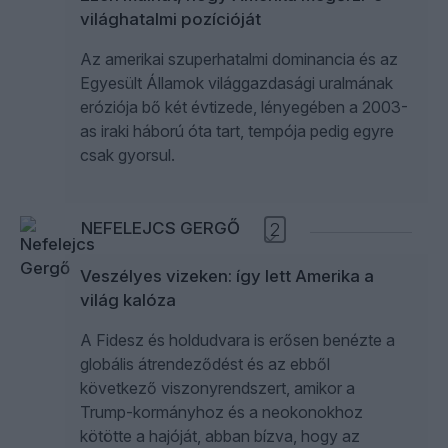
világhatalmi pozícióját
Az amerikai szuperhatalmi dominancia és az
Egyesült Államok világgazdasági uralmának
eróziója bő két évtizede, lényegében a 2003-
as iraki háború óta tart, tempója pedig egyre
csak gyorsul.
NEFELEJCS GERGŐ
2
Veszélyes vizeken: így lett Amerika a
világ kalóza
A Fidesz és holdudvara is erősen benézte a
globális átrendeződést és az ebből
következő viszonyrendszert, amikor a
Trump-kormányhoz és a neokonokhoz
kötötte a hajóját, abban bízva, hogy az