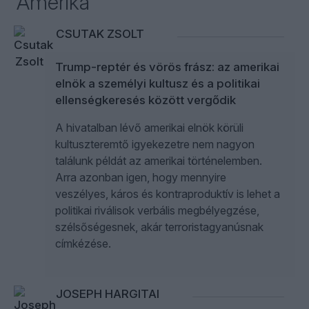
Amerika
CSUTAK ZSOLT
Trump-reptér és vörös frász: az amerikai
elnök a személyi kultusz és a politikai
ellenségkeresés között vergődik
A hivatalban lévő amerikai elnök körüli
kultuszteremtő igyekezetre nem nagyon
találunk példát az amerikai történelemben.
Arra azonban igen, hogy mennyire
veszélyes, káros és kontraproduktív is lehet a
politikai riválisok verbális megbélyegzése,
szélsőségesnek, akár terroristagyanúsnak
címkézése.
JOSEPH HARGITAI