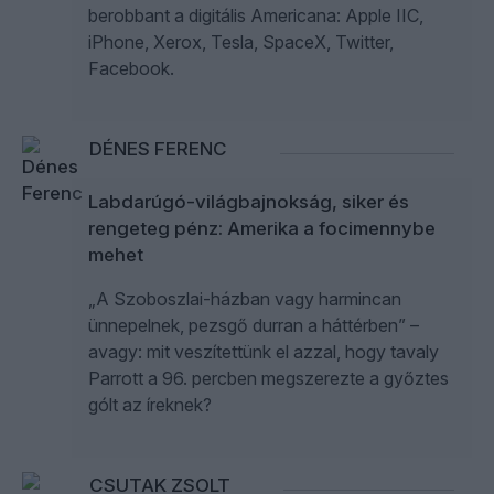
berobbant a digitális Americana: Apple IIC,
iPhone, Xerox, Tesla, SpaceX, Twitter,
Facebook.
DÉNES FERENC
Labdarúgó-világbajnokság, siker és
rengeteg pénz: Amerika a focimennybe
mehet
„A Szoboszlai-házban vagy harmincan
ünnepelnek, pezsgő durran a háttérben” –
avagy: mit veszítettünk el azzal, hogy tavaly
Parrott a 96. percben megszerezte a győztes
gólt az íreknek?
CSUTAK ZSOLT