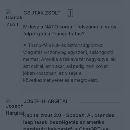
CSUTAK ZSOLT
1
Mi lesz a NATO sorsa – felszámolja vagy
felpörgeti a Trump-hatás?
A Trump-féle kül- és biztonságpolitikai
világlátás viszonylag egyszerű, sallangoktól
mentes: Amerika a falkavezér nagykutya, aki
azt csinál, amit akar, aki pedig nem követi
jóban-rosszban, az viselje a
következményeket és a megrovást.
JOSEPH HARGITAI
Kapitalizmus 2.0 – SpaceX, AI, csendes
leépítések: beszélgetés az amerikai
gazdaság helyzetéről a ChatGPT-vel