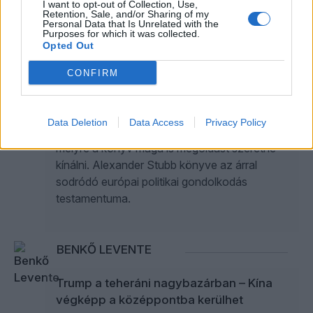
MAKAI MÁTÉ
I want to opt-out of Collection, Use,
Retention, Sale, and/or Sharing of my
Personal Data that Is Unrelated with the
Purposes for which it was collected.
Ki hisz még a globális intézményekben?
Opted Out
– Alexander Stubb A hatalom
háromszöge című könyvéről
CONFIRM
A finn elnök nemrég megjelent elemzése több
tekintetben is tünetszerű megtestesülése
Data Deletion
Data Access
Privacy Policy
annak a külpolitikai és diplomáciai válságnak,
melyre a könyv maga is megoldást szeretne
kínálni. Alexander Stubb könyve az árral
sodródó európai politikai gondolkodás
testamentuma.
BENKŐ LEVENTE
Trump a teheráni nagybazárban – Kína
végképp a középpontba kerülhet