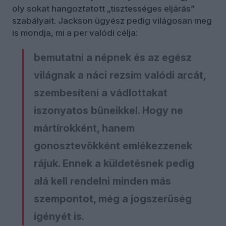
oly sokat hangoztatott „tisztességes eljárás”
szabályait. Jackson ügyész pedig világosan meg
is mondja, mi a per valódi célja:
bemutatni a népnek és az egész
világnak a náci rezsim valódi arcát,
szembesíteni a vádlottakat
iszonyatos bűneikkel. Hogy ne
mártírokként, hanem
gonosztevőkként emlékezzenek
rájuk. Ennek a küldetésnek pedig
alá kell rendelni minden más
szempontot, még a jogszerűség
igényét is.