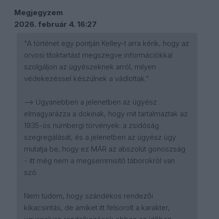
Megjegyzem
2026. február 4. 16:27
"A történet egy pontján Kelley-t arra kérik, hogy az
orvosi titoktartást megszegve információkkal
szolgáljon az ügyészeknek arról, milyen
védekezéssel készülnek a vádlottak."
--> Ugyanebben a jelenetben az ügyész
elmagyarázza a dokinak, hogy mit tartalmaztak az
1935-ös nürnbergi törvények: a zsidóság
szegregálását, és a jelenetben az ügyész úgy
mutatja be, hogy ez MÁR az abszolút gonoszság
- itt még nem a megsemmisítő táborokról van
szó.
Nem tudom, hogy szándékos rendezői
kikacsintás, de amiket itt felsorolt a karakter,