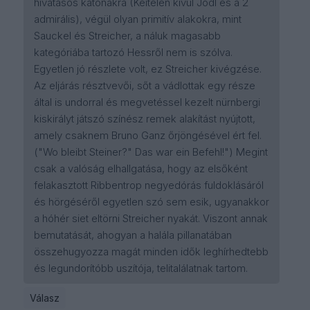
hivatásos katonákra (Keitelen kívül Jodl és a 2
admirális), végül olyan primitív alakokra, mint
Sauckel és Streicher, a náluk magasabb
kategóriába tartozó Hessről nem is szólva.
Egyetlen jó részlete volt, ez Streicher kivégzése.
Az eljárás résztvevői, sőt a vádlottak egy része
által is undorral és megvetéssel kezelt nürnbergi
kiskirályt játszó színész remek alakítást nyújtott,
amely csaknem Bruno Ganz őrjöngésével ért fel.
("Wo bleibt Steiner?" Das war ein Befehl!") Megint
csak a valóság elhallgatása, hogy az elsőként
felakasztott Ribbentrop negyedórás fuldoklásáról
és hörgéséről egyetlen szó sem esik, ugyanakkor
a hóhér siet eltörni Streicher nyakát. Viszont annak
bemutatását, ahogyan a halála pillanatában
összehugyozza magát minden idők leghírhedtebb
és legundorítóbb uszítója, telitalálatnak tartom.
Válasz