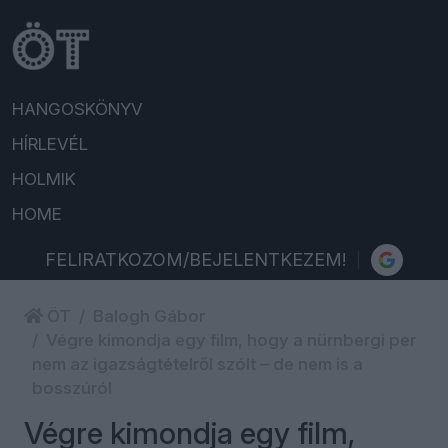
HANGOSKÖNYV
HÍRLEVÉL
HOLMIK
HOME
FELIRATKOZOM/BEJELENTKEZEM!
ÖT
Balogh Gábor
Végre kimondja egy film, hogy a nürnbergi per
nem az igazságtételről szólt – de nem is a
bosszúról
Végre kimondja egy film,