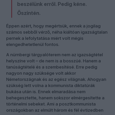
beszélünk erről. Pedig kéne.
Őszintén.
Éppen azért, hogy megértsük, ennek a jogilag
számos sebből vérző, néha kiáltóan igazságtalan
pernek a lefolytatása miért volt mégis
elengedhetetlenül fontos.
A nürnbergi tárgyalóterem nem az igazságtétel
helyszíne volt – de nem is a bosszúé. Hanem a
tanúságtételé és a szembesítésé. Erre pedig
nagyon nagy szüksége volt akkor
Németországnak és az egész világnak. Ahogyan
szükség lett volna a kommunista diktatúrák
bukása után is. Ennek elmaradása nem
behegesztette, hanem sokszor elmérgesítette a
történelmi sebeket. Ami a posztkommunista
országokban az elmúlt három és fél évtizedben