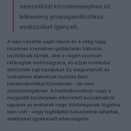
nemzetközi közvéleményben is)
kőkemény propagandisztikus
eszközöket igényelt.
A náci vezetők saját népük és a világ nagy
részének szemében gátlástalan háborús
uszítóknak tűntek, akik a végén csúnyán
ráfaragtak mohóságukra, és ezzel romlásba
döntötték sajt hazájukat. Ez megvetendő és
szánalmas alakoknak mutatta őket.
Hatalompolitikai lúzereknek – de nem
szörnyetegeknek. A haláltáborokban vagy a
megszállt területeken elkövetett borzalmakról
ugyanis az emberek nagy többségének fogalma
sem volt – vagy legfeljebb balsejtelmei lehettek,
amelyeket igyekezett elhessegetni.