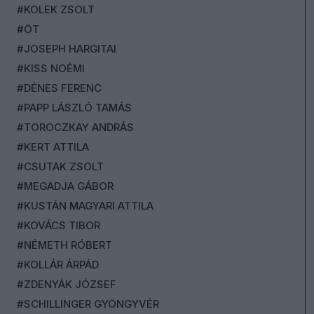
#KOLEK ZSOLT
#ÖT
#JOSEPH HARGITAI
#KISS NOÉMI
#DÉNES FERENC
#PAPP LÁSZLÓ TAMÁS
#TOROCZKAY ANDRÁS
#KERT ATTILA
#CSUTAK ZSOLT
#MEGADJA GÁBOR
#KUSTÁN MAGYARI ATTILA
#KOVÁCS TIBOR
#NÉMETH RÓBERT
#KOLLÁR ÁRPÁD
#ZDENYÁK JÓZSEF
#SCHILLINGER GYÖNGYVÉR