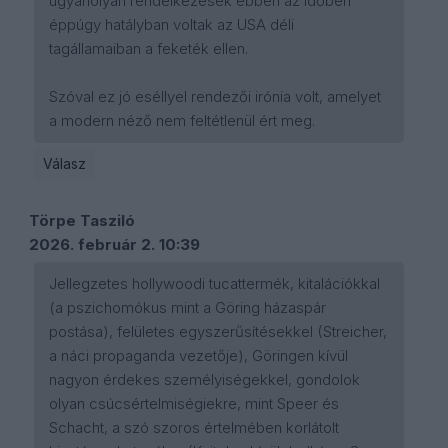
ugyanolyan rendelkezések ebben az időben
éppúgy hatályban voltak az USA déli
tagállamaiban a feketék ellen.
Szóval ez jó eséllyel rendezői irónia volt, amelyet
a modern néző nem feltétlenül ért meg.
Válasz
Törpe Tasziló
2026. február 2. 10:39
Jellegzetes hollywoodi tucattermék, kitalációkkal
(a pszichomókus mint a Göring házaspár
postása), felületes egyszerűsítésekkel (Streicher,
a náci propaganda vezetője), Göringen kívül
nagyon érdekes személyiségekkel, gondolok
olyan csúcsértelmiségiekre, mint Speer és
Schacht, a szó szoros értelmében korlátolt