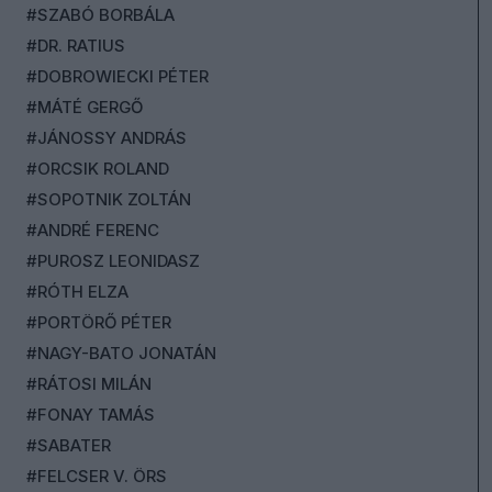
#SZABÓ BORBÁLA
#DR. RATIUS
#DOBROWIECKI PÉTER
#MÁTÉ GERGŐ
#JÁNOSSY ANDRÁS
#ORCSIK ROLAND
#SOPOTNIK ZOLTÁN
#ANDRÉ FERENC
#PUROSZ LEONIDASZ
#RÓTH ELZA
#PORTÖRŐ PÉTER
#NAGY-BATO JONATÁN
#RÁTOSI MILÁN
#FONAY TAMÁS
#SABATER
#FELCSER V. ÖRS