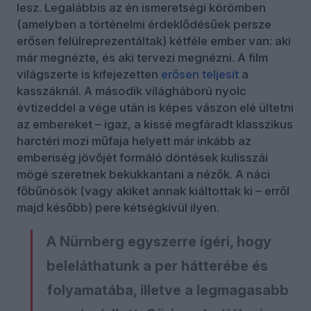
lesz. Legalábbis az én ismeretségi körömben
(amelyben a történelmi érdeklődésűek persze
erősen felülreprezentáltak) kétféle ember van: aki
már megnézte, és aki tervezi megnézni. A film
világszerte is kifejezetten
erősen teljesít
a
kasszáknál. A második világháború nyolc
évtizeddel a vége után is képes vászon elé ültetni
az embereket – igaz, a kissé megfáradt klasszikus
harctéri mozi műfaja helyett már inkább az
emberiség jövőjét formáló döntések kulisszái
mögé szeretnek bekukkantani a nézők. A náci
főbűnösök (vagy akiket annak kiáltottak ki – erről
majd később) pere kétségkívül ilyen.
A Nürnberg egyszerre ígéri, hogy
beleláthatunk a per hátterébe és
folyamatába, illetve a legmagasabb