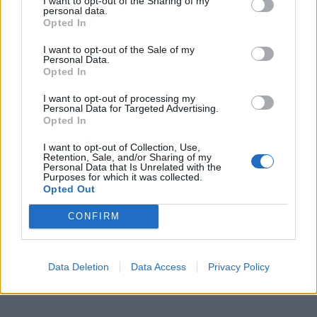
I want to opt-out of the Sharing of my
personal data.
És ennek oltárán, ha kellett, nemcsak a
Opted In
patyolattiszta eljárást, de az igazságosságot és
I want to opt-out of the Sale of my
az arányosságot is feláldozták. Az ítéletek
Personal Data.
ugyanis számos esetben (amikor ez a minimális
Opted In
észszerűség és erkölcsiség mentén egyáltalán
I want to opt-out of processing my
lehetséges volt) híven tükrözték, hogyan
Personal Data for Targeted Advertising.
viselkedett egy-egy vádlott az eljárás során. Fritz
Opted In
Sauckelt, a munkaerő-gazdálkodás birodalmi
I want to opt-out of Collection, Use,
főmeghatalmazottját, a milliós nagyságrendben
Retention, Sale, and/or Sharing of my
Personal Data that Is Unrelated with the
alkalmazott kényszermunka egyik fő szervezőjét
Purposes for which it was collected.
halálra ítélték. Albert Speer fegyverkezési
Opted Out
minisztert, aki éveken át gátlástalanul használta
CONFIRM
ezt a rabszolgarendszert, megúszta 20 év
börtönnel. Az előbbi végig lojálisnak mutatkozott
a náci ideológiához és a Führerhez, az utóbbi
Data Deletion
Data Access
Privacy Policy
viszont határozottan elítélte és őrültnek nevezte
Hitlert.