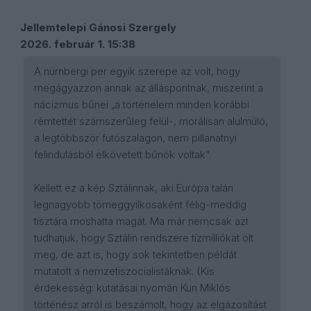
Jellemtelepi Gánosi Szergely
2026. február 1. 15:38
A nürnbergi per egyik szerepe az volt, hogy
megágyazzon annak az álláspontnak, miszerint a
nácizmus bűnei „a történelem minden korábbi
rémtettét számszerűleg felül-, morálisan alulmúló,
a legtöbbször futószalagon, nem pillanatnyi
felindulásból elkövetett bűnök voltak”.
Kellett ez a kép Sztálinnak, aki Európa talán
legnagyobb tömeggyilkosaként félig-meddig
tisztára moshatta magát. Ma már nemcsak azt
tudhatjuk, hogy Sztálin rendszere tízmilliókat ölt
meg, de azt is, hogy sok tekintetben példát
mutatott a nemzetiszocialistáknak. (Kis
érdekesség: kutatásai nyomán Kun Miklós
történész arról is beszámolt, hogy az elgázosítást