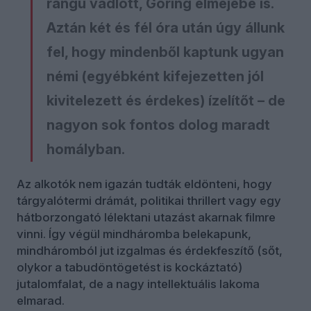
rangú vádlott, Göring elméjébe is.
Aztán két és fél óra után úgy állunk
fel, hogy mindenből kaptunk ugyan
némi (egyébként kifejezetten jól
kivitelezett és érdekes) ízelítőt – de
nagyon sok fontos dolog maradt
homályban.
Az alkotók nem igazán tudták eldönteni, hogy
tárgyalótermi drámát, politikai thrillert vagy egy
hátborzongató lélektani utazást akarnak filmre
vinni. Így végül mindháromba belekapunk,
mindháromból jut izgalmas és érdekfeszítő (sőt,
olykor a tabudöntögetést is kockáztató)
jutalomfalat, de a nagy intellektuális lakoma
elmarad.