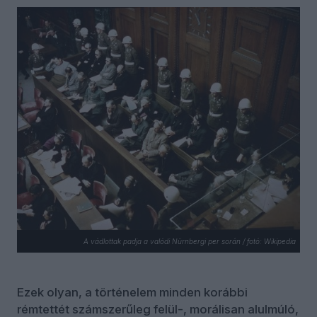
A vádlottak padja a valódi Nürnbergi per során / fotó: Wikipedia
Ezek olyan, a történelem minden korábbi
rémtettét számszerűleg felül-, morálisan alulmúló,