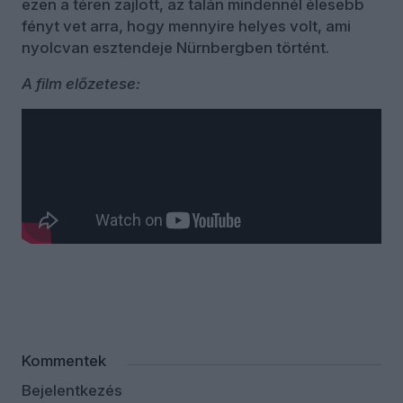
ezen a téren zajlott, az talán mindennél élesebb
fényt vet arra, hogy mennyire helyes volt, ami
nyolcvan esztendeje Nürnbergben történt.
A film előzetese:
Borítókép: A Nürnberg című film jelenete, Rami
Malek és Russell Crowe / fotó: Scott Garfield /
Sony Pictures
Kommentek
Bejelentkezés