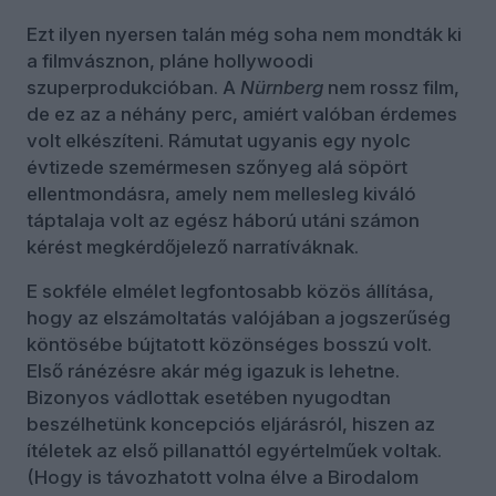
Ezt ilyen nyersen talán még soha nem mondták ki
a filmvásznon, pláne hollywoodi
szuperprodukcióban. A
Nürnberg
nem rossz film,
de ez az a néhány perc, amiért valóban érdemes
volt elkészíteni. Rámutat ugyanis egy nyolc
évtizede szemérmesen szőnyeg alá söpört
ellentmondásra, amely nem mellesleg kiváló
táptalaja volt az egész háború utáni számon
kérést megkérdőjelező narratíváknak.
E sokféle elmélet legfontosabb közös állítása,
hogy az elszámoltatás valójában a jogszerűség
köntösébe bújtatott közönséges bosszú volt.
Első ránézésre akár még igazuk is lehetne.
Bizonyos vádlottak esetében nyugodtan
beszélhetünk koncepciós eljárásról, hiszen az
ítéletek az első pillanattól egyértelműek voltak.
(Hogy is távozhatott volna élve a Birodalom