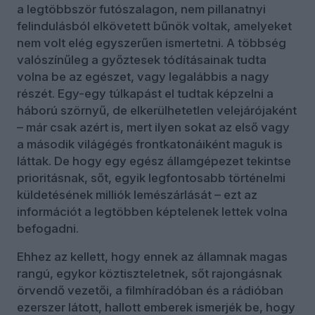
a legtöbbször futószalagon, nem pillanatnyi
felindulásból elkövetett bűnök voltak, amelyeket
nem volt elég egyszerűen ismertetni. A többség
valószínűleg a győztesek tódításainak tudta
volna be az egészet, vagy legalábbis a nagy
részét. Egy-egy túlkapást el tudtak képzelni a
háború szörnyű, de elkerülhetetlen velejárójaként
– már csak azért is, mert ilyen sokat az első vagy
a második világégés frontkatonáiként maguk is
láttak. De hogy egy egész államgépezet tekintse
prioritásnak, sőt, egyik legfontosabb történelmi
küldetésének milliók lemészárlását – ezt az
információt a legtöbben képtelenek lettek volna
befogadni.
Ehhez az kellett, hogy ennek az államnak magas
rangú, egykor köztiszteletnek, sőt rajongásnak
örvendő vezetői, a filmhíradóban és a rádióban
ezerszer látott, hallott emberek ismerjék be, hogy