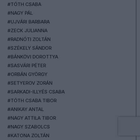
#TÓTH CSABA
#NAGY PÁL
#UJVÁRI BARBARA
#ZECK JULIANNA
#RADNÓTI ZOLTÁN
#SZÉKELY SÁNDOR
#BÁNKÖVI DOROTTYA
#SASVÁRI PÉTER
#ORBÁN GYÖRGY
#SETYEROV ZORÁN
#SARKADI-ILLYÉS CSABA
#TÓTH CSABA TIBOR
#ANIKAY ANTAL
#NAGY ATTILA TIBOR
#NAGY SZABOLCS
#KATONA ZOLTÁN