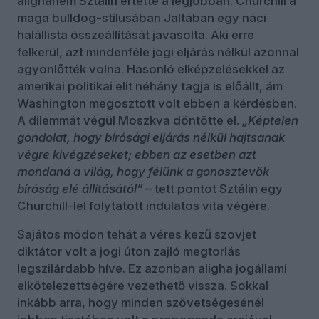
alighanem Sztálin értette a legjobban. Churchill a
maga bulldog-stílusában Jaltában egy náci
halállista összeállítását javasolta. Aki erre
felkerül, azt mindenféle jogi eljárás nélkül azonnal
agyonlőtték volna. Hasonló elképzelésekkel az
amerikai politikai elit néhány tagja is előállt, ám
Washington megosztott volt ebben a kérdésben.
A dilemmát végül Moszkva döntötte el.
„Képtelen
gondolat, hogy bírósági eljárás nélkül hajtsanak
végre kivégzéseket; ebben az esetben azt
mondaná a világ, hogy félünk a gonosztevők
bíróság elé állításától”
– tett pontot Sztálin egy
Churchill-lel folytatott indulatos vita végére.
Sajátos módon tehát a véres kezű szovjet
diktátor volt a jogi úton zajló megtorlás
legszilárdabb híve. Ez azonban aligha jogállami
elkötelezettségére vezethető vissza. Sokkal
inkább arra, hogy minden szövetségesénél