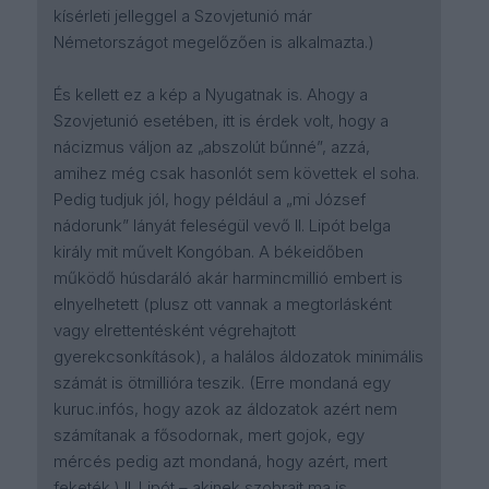
kísérleti jelleggel a Szovjetunió már
Németországot megelőzően is alkalmazta.)
És kellett ez a kép a Nyugatnak is. Ahogy a
Szovjetunió esetében, itt is érdek volt, hogy a
nácizmus váljon az „abszolút bűnné”, azzá,
amihez még csak hasonlót sem követtek el soha.
Pedig tudjuk jól, hogy például a „mi József
nádorunk” lányát feleségül vevő II. Lipót belga
király mit művelt Kongóban. A békeidőben
működő húsdaráló akár harmincmillió embert is
elnyelhetett (plusz ott vannak a megtorlásként
vagy elrettentésként végrehajtott
gyerekcsonkítások), a halálos áldozatok minimális
számát is ötmillióra teszik. (Erre mondaná egy
kuruc.infós, hogy azok az áldozatok azért nem
számítanak a fősodornak, mert gojok, egy
mércés pedig azt mondaná, hogy azért, mert
feketék.) II. Lipót – akinek szobrait ma is