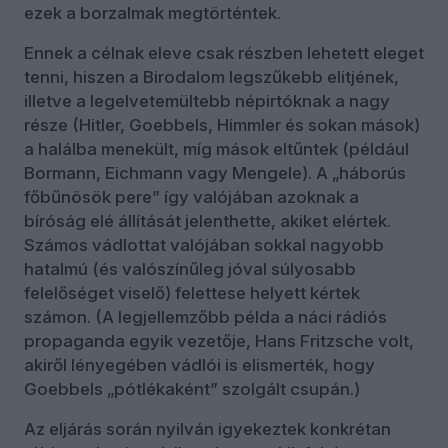
ezek a borzalmak megtörténtek.
Ennek a célnak eleve csak részben lehetett eleget
tenni, hiszen a Birodalom legszűkebb elitjének,
illetve a legelvetemültebb népirtóknak a nagy
része (Hitler, Goebbels, Himmler és sokan mások)
a halálba menekült, míg mások eltűntek (például
Bormann, Eichmann vagy Mengele). A „háborús
főbűnösök pere” így valójában azoknak a
bíróság elé állítását jelenthette, akiket elértek.
Számos vádlottat valójában sokkal nagyobb
hatalmú (és valószínűleg jóval súlyosabb
felelőséget viselő) felettese helyett kértek
számon. (A legjellemzőbb példa a náci rádiós
propaganda egyik vezetője, Hans Fritzsche volt,
akiről lényegében vádlói is elismerték, hogy
Goebbels „pótlékaként” szolgált csupán.)
Az eljárás során nyilván igyekeztek konkrétan