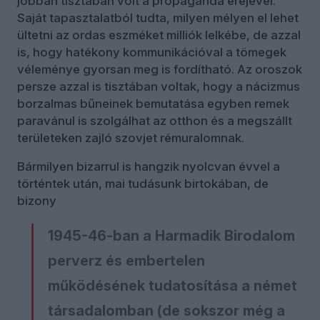
jobban tisztában volt a propaganda erejével.
Saját tapasztalatból tudta, milyen mélyen el lehet
ültetni az ordas eszméket milliók lelkébe, de azzal
is, hogy hatékony kommunikációval a tömegek
véleménye gyorsan meg is fordítható. Az oroszok
persze azzal is tisztában voltak, hogy a nácizmus
borzalmas bűneinek bemutatása egyben remek
paravánul is szolgálhat az otthon és a megszállt
területeken zajló szovjet rémuralomnak.
Bármilyen bizarrul is hangzik nyolcvan évvel a
történtek után, mai tudásunk birtokában, de
bizony
1945-46-ban a Harmadik Birodalom
perverz és embertelen
működésének tudatosítása a német
társadalomban (de sokszor még a