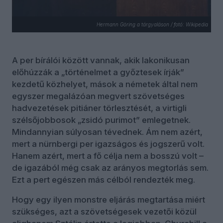
Hermann Göring a tárgyaláson / fotó: Wikipedia
A per bírálói között vannak, akik lakonikusan
előhúzzák a „történelmet a győztesek írják”
kezdetű közhelyet, mások a németek által nem
egyszer megalázóan megvert szövetséges
hadvezetések pitiáner törlesztését, a virtigli
szélsőjobbosok „zsidó purimot” emlegetnek.
Mindannyian súlyosan tévednek. Ám nem azért,
mert a nürnbergi per igazságos és jogszerű volt.
Hanem azért, mert a fő célja nem a bosszú volt –
de igazából még csak az arányos megtorlás sem.
Ezt a pert egészen más célból rendezték meg.
Hogy egy ilyen monstre eljárás megtartása miért
szükséges, azt a szövetségesek vezetői közül