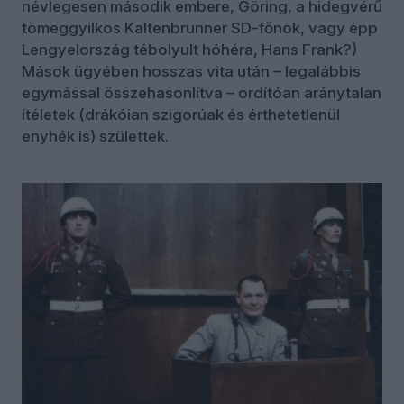
névlegesen második embere, Göring, a hidegvérű
tömeggyilkos Kaltenbrunner SD-főnök, vagy épp
Lengyelország tébolyult hóhéra, Hans Frank?)
Mások ügyében hosszas vita után – legalábbis
egymással összehasonlítva – ordítóan aránytalan
ítéletek (drákóian szigorúak és érthetetlenül
enyhék is) születtek.