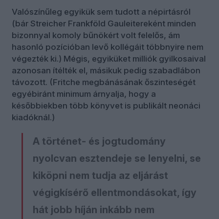
Valószínűleg egyikük sem tudott a népirtásról
(bár Streicher Frankföld Gauleitereként minden
bizonnyal komoly bűnökért volt felelős, ám
hasonló pozícióban levő kollégáit többnyire nem
végezték ki.) Mégis, egyiküket milliók gyilkosaival
azonosan ítélték el, másikuk pedig szabadlábon
távozott. (Fritche megbánásának őszinteségét
egyébiránt minimum árnyalja, hogy a
későbbiekben több könyvet is publikált neonáci
kiadóknál.)
A történet- és jogtudomány
nyolcvan esztendeje se lenyelni, se
kiköpni nem tudja az eljárást
végigkísérő ellentmondásokat, így
hát jobb híján inkább nem