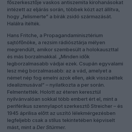
főszerkesztője vaskos antiszemita kirohanásokat
intézett az eljárás során, többek közt azt állítva,
hogy „felismerte” a bírák zsidó származását.
Halálra ítélték.
Hans Fritche, a Propagandaminisztérium
sajtófőnöke, a rezsim rádiósztárja mélyen
megrendült, amikor szembesült a holokauszttal
és más borzalmakkal. „Minden idők
legborzalmasabb vádjai ezek. Csupán egyvalami
lesz még borzalmasabb: az a vád, amelyet a
német nép fog emelni azok ellen, akik visszaéltek
idealizmusával” – nyilatkozta a per során.
Felmentették. Holott az éteren keresztül
nyilvánvalóan sokkal több embert ért el, mint a
periférikus szennylapot szerkesztő Streicher – és
1945 áprilisa előtt az uszító lélekmérgezésben
legfeljebb csak a stílus tekintetében képviselt
mást, mint a
Der Stürmer.