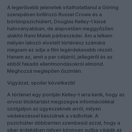
A legerősebb jelenetek vitathatatlanul a Göring
szerepében brillírozó Russel Crowe és a
börtönpszichiátert, Douglas Kelley-t kissé
haloványabban, de alapvetően meggyőzően
alakító Rami Malek párbeszédei. Ám a lelkem
mélyén lakozó elvetélt történész számára
mégsem ez adja a film legérdekesebb részét.
Hanem az, amit a per céljáról, jellegéről és az
ebből fakadó ellentmondásokról elmond.
Méghozzá meglepően őszintén.
Vigyázat, spoiler következik!
A történet egy pontján Kelley-t arra kérik, hogy az
orvosi titoktartást megszegve információkkal
szolgáljon az ügyészeknek arról, milyen
védekezéssel készülnek a vádlottak. A
pszichiáter döbbenten szembesül azzal, hogy a
siker érdekében milyen könnyen sutba vágják az