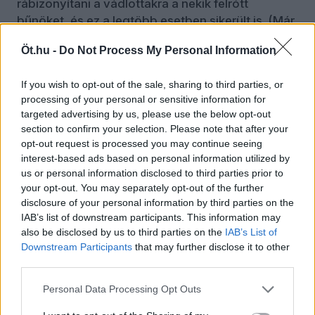
rábizonyítani a vádlottakra a nekik felrótt
bűnöket, és ez a legtöbb esetben sikerült is. (Már
csak azért is, mert a legsúlyosabb rémtettek
Öt.hu -
Do Not Process My Personal Information
elkövetői ellen éppen áldozataik tömege
szolgáltatott vérfagyasztó argumentumot.) Ám a
If you wish to opt-out of the sale, sharing to third parties, or
fő cél az volt, hogy elkövetőként, vagy a
processing of your personal or sensitive information for
rendszer mit sem sejtő, felhasznált, de bűnbánó
targeted advertising by us, please use the below opt-out
ikonikus alakjaiként vállalják a felelősséget,
section to confirm your selection. Please note that after your
megtagadják a náci rezsimet, a
opt-out request is processed you may continue seeing
nemzetiszocializmust, és mindenekelőtt a Führert.
interest-based ads based on personal information utilized by
A per egész menete, dramaturgiája ebbe az
us or personal information disclosed to third parties prior to
your opt-out. You may separately opt-out of the further
irányba mutatott, de a két börtönpszichiáter,
disclosure of your personal information by third parties on the
Kelley és Gilbert emlékirataiból is az derül ki, hogy
IAB’s list of downstream participants. This information may
az egyik legfontosabb feladatuknak tartották,
also be disclosed by us to third parties on the
IAB’s List of
hogy ezt elérjék a vádlottaknál.
Downstream Participants
that may further disclose it to other
third parties.
A nürnbergi per legfontosabb célja
Personal Data Processing Opt Outs
tehát a szembesítés volt.