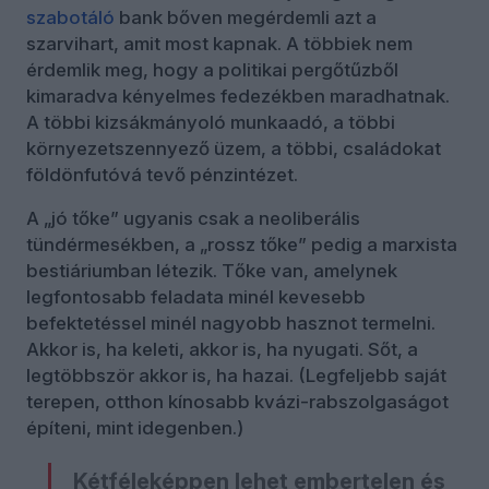
szabotáló
bank bőven megérdemli azt a
szarvihart, amit most kapnak. A többiek nem
érdemlik meg, hogy a politikai pergőtűzből
kimaradva kényelmes fedezékben maradhatnak.
A többi kizsákmányoló munkaadó, a többi
környezetszennyező üzem, a többi, családokat
földönfutóvá tevő pénzintézet.
A „jó tőke” ugyanis csak a neoliberális
tündérmesékben, a „rossz tőke” pedig a marxista
bestiáriumban létezik. Tőke van, amelynek
legfontosabb feladata minél kevesebb
befektetéssel minél nagyobb hasznot termelni.
Akkor is, ha keleti, akkor is, ha nyugati. Sőt, a
legtöbbször akkor is, ha hazai. (Legfeljebb saját
terepen, otthon kínosabb kvázi-rabszolgaságot
építeni, mint idegenben.)
Kétféleképpen lehet embertelen és