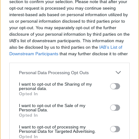
section to confirm your selection. Please note that after your
évtizede. Olcsó demagógia, a félig sem művelt
opt-out request is processed you may continue seeing
wannabe yuppiek és Temuról rendelt chicagói
interest-based ads based on personal information utilized by
fiúk alsó polcos, kannás neoliberalizmusa, hogy
us or personal information disclosed to third parties prior to
nincs más út, legfeljebb Észak-Korea. Jóformán
your opt-out. You may separately opt-out of the further
minden hosszú távon működőképes és élhető
disclosure of your personal information by third parties on the
IAB’s list of downstream participants. This information may
gazdasági modell valami gyökeresen más utat
also be disclosed by us to third parties on the
IAB’s List of
képvisel, mint amin mi botorkálunk.
Downstream Participants
that may further disclose it to other
third parties.
Az irányváltáshoz pedig édeskevés
Personal Data Processing Opt Outs
lesz néhány miniszterelnöki
I want to opt-out of the Sharing of my
asztalcsapkodás két, a multiknak
personal data.
Opted In
adott sok milliárdos támogatás
I want to opt-out of the Sale of my
között.
Personal Data.
Opted In
De nem lesz elég az ellenzék
programja
sem,
I want to opt-out of processing my
amelyben néhány általános lózungon túl
Personal Data for Targeted Advertising.
Opted In
semmilyen konkrét munkajogi vállalás nem