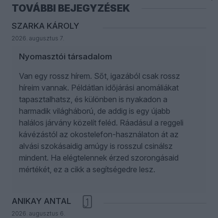
TOVÁBBI BEJEGYZÉSEK
SZARKA KÁROLY
2026. augusztus 7.
Nyomasztói társadalom
Van egy rossz hírem. Sőt, igazából csak rossz
híreim vannak. Példátlan időjárási anomáliákat
tapasztalhatsz, és különben is nyakadon a
harmadik világháború, de addig is egy újabb
halálos járvány közelít feléd. Ráadásul a reggeli
kávézástól az okostelefon-használaton át az
alvási szokásaidig amúgy is rosszul csinálsz
mindent. Ha elégtelennek érzed szorongásaid
mértékét, ez a cikk a segítségedre lesz.
ANIKAY ANTAL
1
2026. augusztus 6.