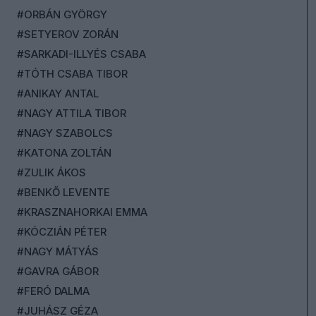
#ORBÁN GYÖRGY
#SETYEROV ZORÁN
#SARKADI-ILLYÉS CSABA
#TÓTH CSABA TIBOR
#ANIKAY ANTAL
#NAGY ATTILA TIBOR
#NAGY SZABOLCS
#KATONA ZOLTÁN
#ZULIK ÁKOS
#BENKŐ LEVENTE
#KRASZNAHORKAI EMMA
#KÓCZIÁN PÉTER
#NAGY MÁTYÁS
#GAVRA GÁBOR
#FERÓ DALMA
#JUHÁSZ GÉZA