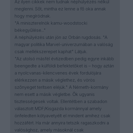
Az ilyen cikkek nem tudnak néphülyézés nélkül
meglenni. Sőt, mintha ez lenne a fő oka annak
hogy megíródnak.
"A miniszterelnök kamu-woodstocki
békegyűlése..."
A néphülyézés után jön az Orbán rugdosás. "A
magyar politika Marvel-univerzumában a valóság
csak mellékszerepet kaphat" Látjuk.
"Az utolsó másfél évtizedben pedig egyre inkább
beengedte a külföldi befektetőket is – hogy aztán
a nyolcvanas-kilencvenes évek fordulójára
elérkezzen a másik véglethez, és vörös
szőnyeget terítsen eléjük." A Németh-kormány
nem esett a másik végletbe. Ők ugyanis
tisztességesek voltak. Ellentétben a szabadon
választott MDF/Kisgazda kormánnyal amely
önfeledten kótyavetyélt el mindent amihez csak
hozzáfért. Ha már annyira tetszik ragaszkodni a
valósághoz, amely másoknál csak