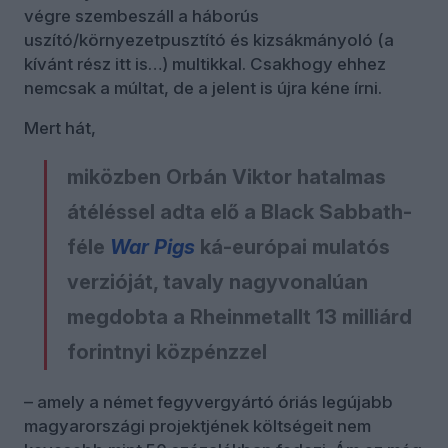
végre szembeszáll a háborús
uszító/környezetpusztító és kizsákmányoló (a
kívánt rész itt is…) multikkal. Csakhogy ehhez
nemcsak a múltat, de a jelent is újra kéne írni.
Mert hát,
miközben Orbán Viktor hatalmas
átéléssel adta elő a Black Sabbath-
féle
War Pigs
ká-európai mulatós
verzióját, tavaly nagyvonalúan
megdobta a Rheinmetallt 13 milliárd
forintnyi közpénzzel
– amely a német fegyvergyártó óriás legújabb
magyarországi projektjének költségeit nem