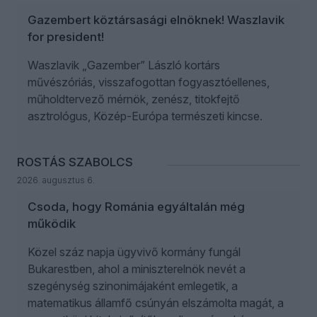
Gazembert köztársasági elnöknek! Waszlavik
for president!
Waszlavik „Gazember” László kortárs
művészóriás, visszafogottan fogyasztóellenes,
műholdtervező mérnök, zenész, titokfejtő
asztrológus, Közép-Európa természeti kincse.
ROSTÁS SZABOLCS
2026. augusztus 6.
Csoda, hogy Románia egyáltalán még
működik
Közel száz napja ügyvivő kormány fungál
Bukarestben, ahol a miniszterelnök nevét a
szegénység szinonimájaként emlegetik, a
matematikus államfő csúnyán elszámolta magát, a