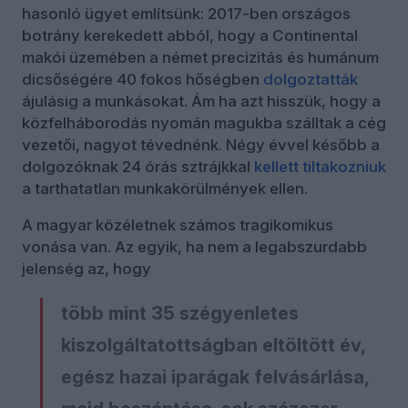
hasonló ügyet említsünk: 2017-ben országos
botrány kerekedett abból, hogy a Continental
makói üzemében a német precizitás és humánum
dicsőségére 40 fokos hőségben
dolgoztatták
ájulásig a munkásokat. Ám ha azt hisszük, hogy a
közfelháborodás nyomán magukba szálltak a cég
vezetői, nagyot tévednénk. Négy évvel később a
dolgozóknak 24 órás sztrájkkal
kellett tiltakozniuk
a tarthatatlan munkakörülmények ellen.
A magyar közéletnek számos tragikomikus
vonása van. Az egyik, ha nem a legabszurdabb
jelenség az, hogy
több mint 35 szégyenletes
kiszolgáltatottságban eltöltött év,
egész hazai iparágak felvásárlása,