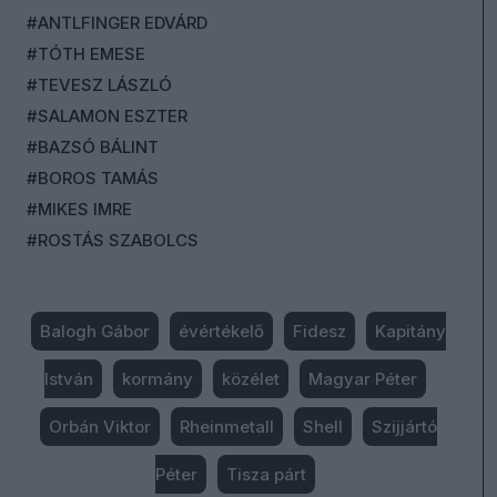
#ANTLFINGER EDVÁRD
#TÓTH EMESE
#TEVESZ LÁSZLÓ
#SALAMON ESZTER
#BAZSÓ BÁLINT
#BOROS TAMÁS
#MIKES IMRE
#ROSTÁS SZABOLCS
Balogh Gábor
évértékelő
Fidesz
Kapitány
István
kormány
közélet
Magyar Péter
Orbán Viktor
Rheinmetall
Shell
Szijjártó
Péter
Tisza párt