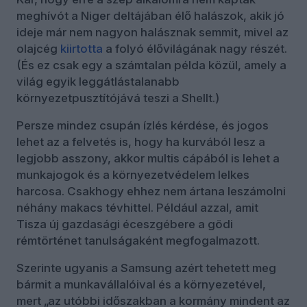
meghívót a Niger deltájában élő halászok, akik jó
ideje már nem nagyon halásznak semmit, mivel az
olajcég
kiirtotta
a folyó élővilágának nagy részét.
(És ez csak egy a számtalan példa közül, amely a
világ egyik leggátlástalanabb
környezetpusztítójává teszi a Shellt.)
Persze mindez csupán ízlés kérdése, és jogos
lehet az a felvetés is, hogy ha kurvából lesz a
legjobb asszony, akkor multis cápából is lehet a
munkajogok és a környezetvédelem lelkes
harcosa. Csakhogy ehhez nem ártana leszámolni
néhány makacs tévhittel. Például azzal, amit
Tisza új gazdasági éceszgébere a gödi
rémtörténet tanulságaként megfogalmazott.
Szerinte ugyanis a Samsung azért tehetett meg
bármit a munkavállalóival és a környezetével,
mert „az utóbbi időszakban a kormány mindent az