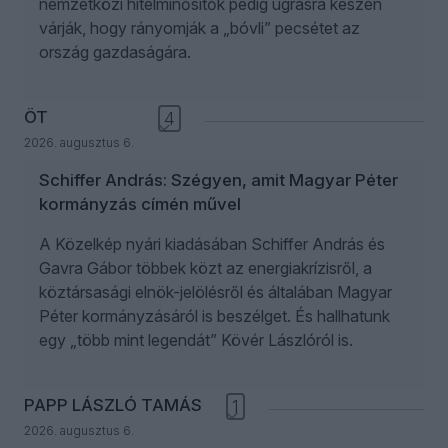
nemzetközi hitelminősítők pedig ugrásra készen
várják, hogy rányomják a „bóvli” pecsétet az
ország gazdaságára.
ÖT
4
2026. augusztus 6.
Schiffer András: Szégyen, amit Magyar Péter
kormányzás címén művel
A Közelkép nyári kiadásában Schiffer András és
Gavra Gábor többek közt az energiakrízisről, a
köztársasági elnök-jelölésről és általában Magyar
Péter kormányzásáról is beszélget. És hallhatunk
egy „több mint legendát” Kövér Lászlóról is.
PAPP LÁSZLÓ TAMÁS
1
2026. augusztus 6.