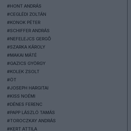
#HONT ANDRÁS
#CEGLÉDI ZOLTÁN
#KONOK PÉTER
#SCHIFFER ANDRÁS
#NEFELEJCS GERGŐ
#SZARKA KÁROLY
#MAKAI MÁTÉ
#GAZICS GYÖRGY
#KOLEK ZSOLT
#ÖT
#JOSEPH HARGITAI
#KISS NOÉMI
#DÉNES FERENC
#PAPP LÁSZLÓ TAMÁS
#TOROCZKAY ANDRÁS
#KERT ATTILA