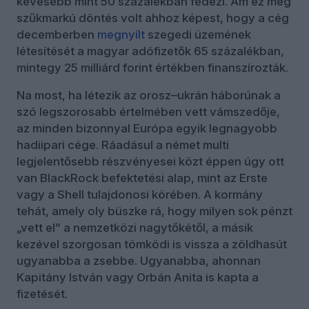
kevesebb mint 50 százalékban fedezi. Ám ez még
szűkmarkú döntés volt ahhoz képest, hogy a cég
decemberben
megnyílt
szegedi üzemének
létesítését a magyar adófizetők 65 százalékban,
mintegy 25 milliárd forint értékben finanszírozták.
Na most, ha létezik az orosz–ukrán háborúnak a
szó legszorosabb értelmében vett vámszedője,
az minden bizonnyal Európa egyik legnagyobb
hadiipari cége. Ráadásul a német multi
legjelentősebb részvényesei közt éppen úgy ott
van BlackRock befektetési alap, mint az Erste
vagy a Shell tulajdonosi körében. A kormány
tehát, amely oly büszke rá, hogy milyen sok pénzt
„vett el” a nemzetközi nagytőkétől, a másik
kezével szorgosan tömködi is vissza a zöldhasút
ugyanabba a zsebbe. Ugyanabba, ahonnan
Kapitány István vagy Orbán Anita is kapta a
fizetését.