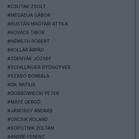
#CSUTAK ZSOLT
#MEGADJA GÁBOR
#KUSTÁN MAGYARI ATTILA
#KOVÁCS TIBOR
#NÉMETH RÓBERT
#KOLLÁR ÁRPÁD
#ZDENYÁK JÓZSEF
#SCHILLINGER GYÖNGYVÉR
#SZABÓ BORBÁLA
#DR. RATIUS
#DOBROWIECKI PÉTER
#MÁTÉ GERGŐ
#JÁNOSSY ANDRÁS
#ORCSIK ROLAND
#SOPOTNIK ZOLTÁN
#ANDRÉ FERENC