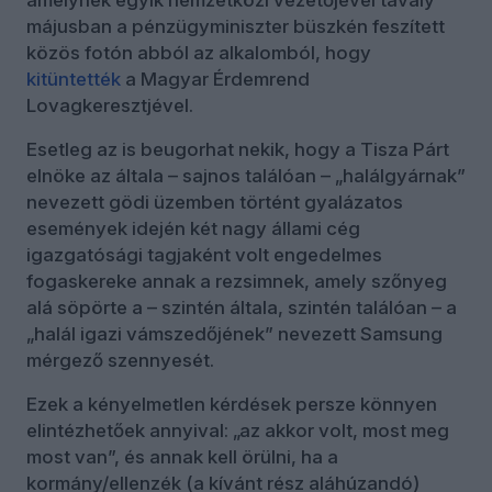
amelynek egyik nemzetközi vezetőjével tavaly
májusban a pénzügyminiszter büszkén feszített
közös fotón abból az alkalomból, hogy
kitüntették
a Magyar Érdemrend
Lovagkeresztjével.
Esetleg az is beugorhat nekik, hogy a Tisza Párt
elnöke az általa – sajnos találóan – „halálgyárnak”
nevezett gödi üzemben történt gyalázatos
események idején két nagy állami cég
igazgatósági tagjaként volt engedelmes
fogaskereke annak a rezsimnek, amely szőnyeg
alá söpörte a – szintén általa, szintén találóan – a
„halál igazi vámszedőjének” nevezett Samsung
mérgező szennyesét.
Ezek a kényelmetlen kérdések persze könnyen
elintézhetőek annyival: „az akkor volt, most meg
most van”, és annak kell örülni, ha a
kormány/ellenzék (a kívánt rész aláhúzandó)