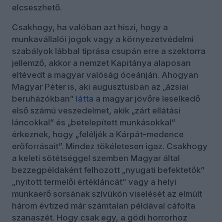
elcseszhető.
Csakhogy, ha valóban azt hiszi, hogy a
munkavállalói jogok vagy a környezetvédelmi
szabályok lábbal tiprása csupán erre a szektorra
jellemző, akkor a nemzet Kapitánya alaposan
eltévedt a magyar valóság óceánján. Ahogyan
Magyar Péter is, aki augusztusban az „ázsiai
beruházókban”
látta
a magyar jövőre leselkedő
első számú veszedelmet, akik „zárt ellátási
láncokkal” és „betelepített munkásokkal”
érkeznek, hogy „feléljék a Kárpát-medence
erőforrásait”. Mindez tökéletesen igaz. Csakhogy
a keleti sötétséggel szemben Magyar által
bezzegpéldaként felhozott „nyugati befektetők”
„nyitott termelői értékláncát” vagy a helyi
munkaerő sorsának szívükön viselését az elmúlt
három évtized már számtalan példával cáfolta
szanaszét. Hogy csak egy, a gödi horrorhoz