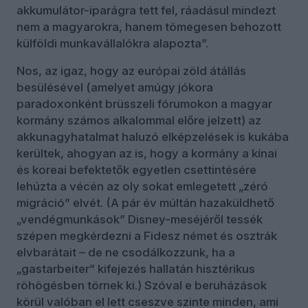
akkumulátor-iparágra tett fel, ráadásul mindezt
nem a magyarokra, hanem tömegesen behozott
külföldi munkavállalókra alapozta”.
Nos, az igaz, hogy az európai zöld átállás
besülésével (amelyet amúgy jókora
paradoxonként brüsszeli fórumokon a magyar
kormány számos alkalommal előre jelzett) az
akkunagyhatalmat haluzó elképzelések is kukába
kerültek, ahogyan az is, hogy a kormány a kínai
és koreai befektetők egyetlen csettintésére
lehúzta a vécén az oly sokat emlegetett „zéró
migráció” elvét. (A pár év múltán hazaküldhető
„vendégmunkások” Disney-meséjéről tessék
szépen megkérdezni a Fidesz német és osztrák
elvbarátait – de ne csodálkozzunk, ha a
„gastarbeiter” kifejezés hallatán hisztérikus
röhögésben törnek ki.) Szóval e beruházások
körül valóban el lett cseszve szinte minden, ami