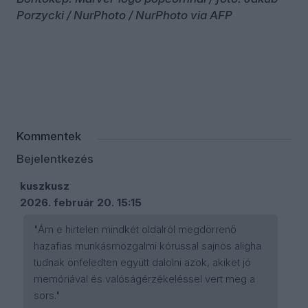
Porzycki / NurPhoto / NurPhoto via AFP
Kommentek
Bejelentkezés
kuszkusz
2026. február 20. 15:15
"Ám e hirtelen mindkét oldalról megdörrenő
hazafias munkásmozgalmi kórussal sajnos aligha
tudnak önfeledten együtt dalolni azok, akiket jó
memóriával és valóságérzékeléssel vert meg a
sors."