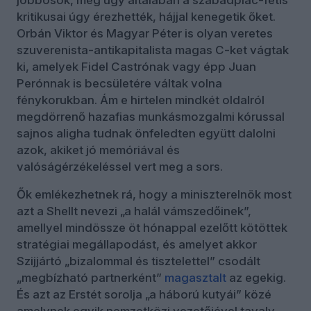
jobbosok, meg úgy általában a szabadpiac-fétis
kritikusai úgy érezhették, hájjal kenegetik őket.
Orbán Viktor és Magyar Péter is olyan veretes
szuverenista-antikapitalista magas C-ket vágtak
ki, amelyek Fidel Castrónak vagy épp Juan
Perónnak is becsületére váltak volna
fénykorukban. Ám e hirtelen mindkét oldalról
megdörrenő hazafias munkásmozgalmi kórussal
sajnos aligha tudnak önfeledten együtt dalolni
azok, akiket jó memóriával és
valóságérzékeléssel vert meg a sors.
Ők emlékezhetnek rá, hogy a miniszterelnök most
azt a Shellt nevezi „a halál vámszedőinek”,
amellyel mindössze öt hónappal ezelőtt kötöttek
stratégiai megállapodást, és amelyet akkor
Szijjártó „bizalommal és tisztelettel” csodált
„megbízható partnerként”
magasztalt
az egekig.
És azt az Erstét sorolja „a háború kutyái” közé