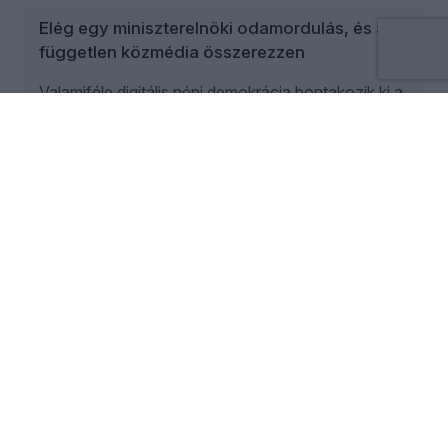
Elég egy miniszterelnöki odamordulás, és a
független közmédia összerezzen
Valamiféle digitális népi demokrácia bontakozik ki a
szemünk előtt. Gépi demokrácia.
SCHILLINGER GYÖNGYVÉR
2026. augusztus 4.
Közvagyonvédelem, politikai leszámolás
vagy kormányzati PR?
Nem az intézmény számít, hanem az aktuális
politikai megoldás, amelynek törvénybe foglalása
csak amolyan jogi fabrikálás: felesleges jogállami
követelményekkel vacakolni, amikor egy
következő politikai megfontolás ismét felülírhatja
az egészet.