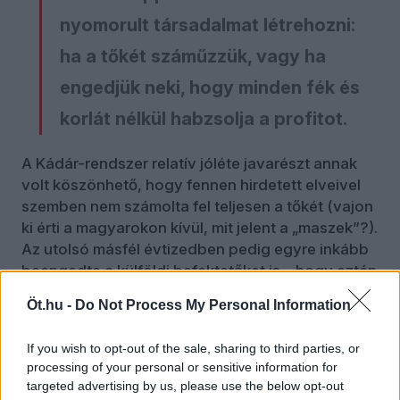
nyomorult társadalmat létrehozni:
ha a tőkét száműzzük, vagy ha
engedjük neki, hogy minden fék és
korlát nélkül habzsolja a profitot.
A Kádár-rendszer relatív jóléte javarészt annak
volt köszönhető, hogy fennen hirdetett elveivel
szemben nem számolta fel teljesen a tőkét (vajon
ki érti a magyarokon kívül, mit jelent a „maszek”?).
Az utolsó másfél évtizedben pedig egyre inkább
beengedte a külföldi befektetőket is – hogy aztán
a nyolcvanas-kilencvenes évek fordulójára
Öt.hu -
Do Not Process My Personal Information
elérkezzen a másik véglethez, és vörös
szőnyeget terítsen eléjük.
If you wish to opt-out of the sale, sharing to third parties, or
processing of your personal or sensitive information for
Ebben az idegen nagytőke padlóját suvickoló
targeted advertising by us, please use the below opt-out
cselédkapitalizmusban élünk több mint három