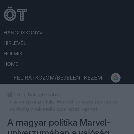
HANGOSKÖNYV
HÍRLEVÉL
HOLMIK
HOME
FELIRATKOZOM/BEJELENTKEZEM!
ÖT
Balogh Gábor
A magyar politika Marvel-univerzumában a
valóság csak mellékszerepet kaphat
A magyar politika Marvel-
univerzumában a valóság