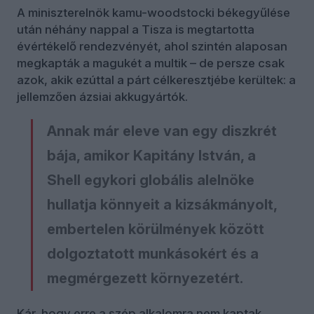
A miniszterelnök kamu-woodstocki békegyűlése
után néhány nappal a Tisza is megtartotta
évértékelő rendezvényét, ahol szintén alaposan
megkapták a magukét a multik – de persze csak
azok, akik ezúttal a párt célkeresztjébe kerültek: a
jellemzően ázsiai akkugyártók.
Annak már eleve van egy diszkrét
bája, amikor Kapitány István, a
Shell egykori globális alelnöke
hullatja könnyeit a kizsákmányolt,
embertelen körülmények között
dolgoztatott munkásokért és a
megmérgezett környezetért.
Kár, hogy erre a szép alkalomra nem kaptak