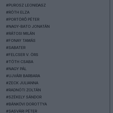
#PUROSZ LEONIDASZ
#RÓTH ELZA
#PORTÖRŐ PÉTER
#NAGY-BATO JONATÁN
#RÁTOSI MILÁN
#FONAY TAMÁS
#SABATER
#FELCSER V. ÖRS
#TÓTH CSABA
#NAGY PÁL
#UJVÁRI BARBARA
#ZECK JULIANNA
#RADNÓTI ZOLTÁN
#SZÉKELY SÁNDOR
#BÁNKÖVI DOROTTYA
#SASVÁRI PÉTER