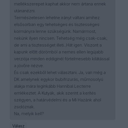
mellékszerepet kaphat akkor nem ártana ennek
utánanézni.
Természetesen lehetne irányt váltani amihez
elsősorban egy tehetséges és tisztességes
kormányra lenne szükségünk. Namármost,
nekünk ilyen nincsen. Tehetség még csak-csak,
de ami a tisztességet illeti...Hát igen. Viszont a
kapunk előtt dörömböl a nemes ellen legújabb
verziója minden eddiginél förtelmesebb kilátással
a jövőre nézve.
És csak ezekből lehet választani. Ja, van még a
DK amelynek egykor bubifrizurás, műmosolyú
alakja mára leginkább Hannibal Lecterre
emlékeztet. A Kutyák, akik szerint a kerítés
szégyen, a határvédelmi és a Mi Hazánk ahol
zsidóznak.
Na, melyik kell?
Válasz