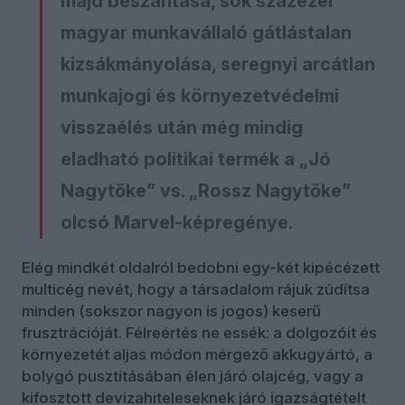
majd beszántása, sok százezer
magyar munkavállaló gátlástalan
kizsákmányolása, seregnyi arcátlan
munkajogi és környezetvédelmi
visszaélés után még mindig
eladható politikai termék a „Jó
Nagytőke” vs. „Rossz Nagytőke”
olcsó Marvel-képregénye.
Elég mindkét oldalról bedobni egy-két kipécézett
multicég nevét, hogy a társadalom rájuk zúdítsa
minden (sokszor nagyon is jogos) keserű
frusztrációját. Félreértés ne essék: a dolgozóit és
környezetét aljas módon mérgező akkugyártó, a
bolygó pusztításában élen járó olajcég, vagy a
kifosztott devizahiteleseknek járó igazságtételt