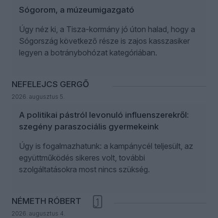
Sógorom, a múzeumigazgató
Úgy néz ki, a Tisza-kormány jó úton halad, hogy a
Sógország következő része is zajos kasszasiker
legyen a botránybohózat kategóriában.
NEFELEJCS GERGŐ
2026. augusztus 5.
A politikai pástról levonuló influenszerekről:
szegény paraszociális gyermekeink
Úgy is fogalmazhatunk: a kampánycél teljesült, az
együttműködés sikeres volt, további
szolgáltatásokra most nincs szükség.
NÉMETH RÓBERT
1
2026. augusztus 4.