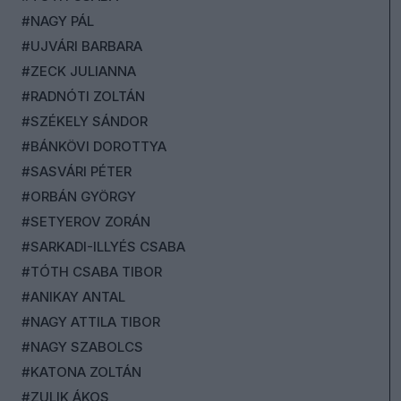
#NAGY PÁL
#UJVÁRI BARBARA
#ZECK JULIANNA
#RADNÓTI ZOLTÁN
#SZÉKELY SÁNDOR
#BÁNKÖVI DOROTTYA
#SASVÁRI PÉTER
#ORBÁN GYÖRGY
#SETYEROV ZORÁN
#SARKADI-ILLYÉS CSABA
#TÓTH CSABA TIBOR
#ANIKAY ANTAL
#NAGY ATTILA TIBOR
#NAGY SZABOLCS
#KATONA ZOLTÁN
#ZULIK ÁKOS