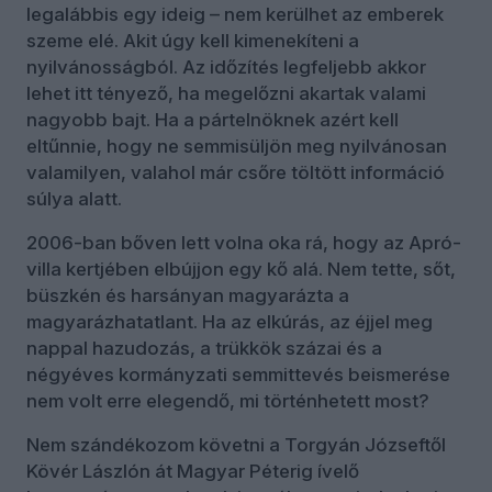
legalábbis egy ideig – nem kerülhet az emberek
szeme elé. Akit úgy kell kimenekíteni a
nyilvánosságból. Az időzítés legfeljebb akkor
lehet itt tényező, ha megelőzni akartak valami
nagyobb bajt. Ha a pártelnöknek azért kell
eltűnnie, hogy ne semmisüljön meg nyilvánosan
valamilyen, valahol már csőre töltött információ
súlya alatt.
2006-ban bőven lett volna oka rá, hogy az Apró-
villa kertjében elbújjon egy kő alá. Nem tette, sőt,
büszkén és harsányan magyarázta a
magyarázhatatlant. Ha az elkúrás, az éjjel meg
nappal hazudozás, a trükkök százai és a
négyéves kormányzati semmittevés beismerése
nem volt erre elegendő, mi történhetett most?
Nem szándékozom követni a Torgyán Józseftől
Kövér Lászlón át Magyar Péterig ívelő