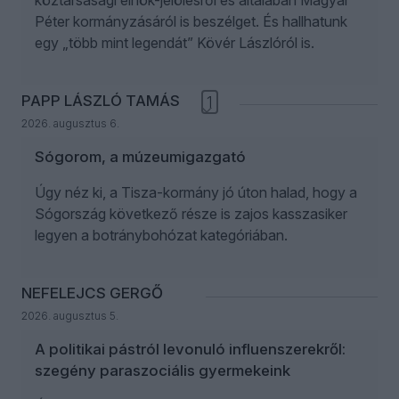
köztársasági elnök-jelölésről és általában Magyar
Péter kormányzásáról is beszélget. És hallhatunk
egy „több mint legendát” Kövér Lászlóról is.
PAPP LÁSZLÓ TAMÁS
1
2026. augusztus 6.
Sógorom, a múzeumigazgató
Úgy néz ki, a Tisza-kormány jó úton halad, hogy a
Sógország következő része is zajos kasszasiker
legyen a botránybohózat kategóriában.
NEFELEJCS GERGŐ
2026. augusztus 5.
A politikai pástról levonuló influenszerekről:
szegény paraszociális gyermekeink