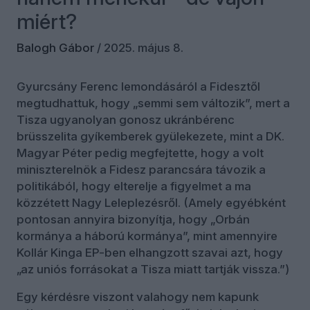
miért?
Balogh Gábor
/
2025. május 8.
Gyurcsány Ferenc lemondásáról a Fidesztől
megtudhattuk, hogy „semmi sem változik”, mert a
Tisza ugyanolyan gonosz ukránbérenc
brüsszelita gyíkemberek gyülekezete, mint a DK.
Magyar Péter pedig megfejtette, hogy a volt
miniszterelnök a Fidesz parancsára távozik a
politikából, hogy elterelje a figyelmet a ma
közzétett Nagy Leleplezésről. (Amely egyébként
pontosan annyira bizonyítja, hogy „Orbán
kormánya a háború kormánya”, mint amennyire
Kollár Kinga EP-ben elhangzott szavai azt, hogy
„az uniós forrásokat a Tisza miatt tartják vissza.”)
Egy kérdésre viszont valahogy nem kapunk