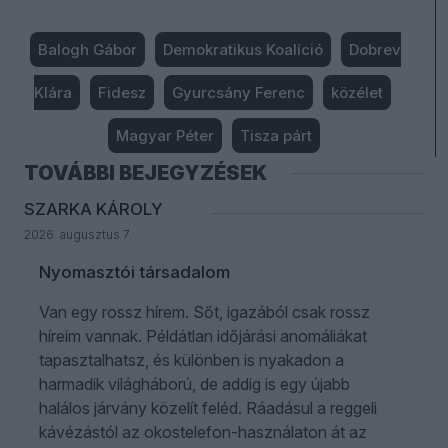
Balogh Gábor
Demokratikus Koalíció
Dobrev
Klára
Fidesz
Gyurcsány Ferenc
közélet
Magyar Péter
Tisza párt
TOVÁBBI BEJEGYZÉSEK
SZARKA KÁROLY
2026. augusztus 7.
Nyomasztói társadalom
Van egy rossz hírem. Sőt, igazából csak rossz
híreim vannak. Példátlan időjárási anomáliákat
tapasztalhatsz, és különben is nyakadon a
harmadik világháború, de addig is egy újabb
halálos járvány közelít feléd. Ráadásul a reggeli
kávézástól az okostelefon-használaton át az