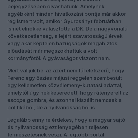
bejegyzésében olvashatunk. Amelynek
egyébként minden hivatkozási pontja már akkor
rég ismert volt, amikor Gyurcsányt februárban
ismét elnökké választotta a DK. De a nagyvonalú
következetlenség, a lejárt szavatosságú érvek
vagy akár képtelen hazugságok magabiztos
előadását már megszokhattuk a volt
kormányfőtől. A gyávaságot viszont nem.
Mert valljuk be: az azért nem túl életszerű, hogy
Ferenc egy őszies májusi reggelen szembesült
egy kellemetlen közvélemény-kutatási adattal,
amelytől úgy nekikeseredett, hogy rátenyerelt az
escape
gombra, és azonnal kiszállt nemcsak a
politikából, de a nyilvánosságból is.
Legalább ennyire érdekes, hogy a magyar sajtó
és nyilvánosság ezt lényegében teljesen
természetesnek veszi. A legtöbb portál