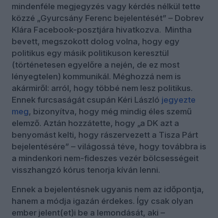
mindenféle megjegyzés vagy kérdés nélkül tette
közzé „Gyurcsány Ferenc bejelentését” – Dobrev
Klára Facebook-posztjára hivatkozva. Mintha
bevett, megszokott dolog volna, hogy egy
politikus egy másik politikuson keresztül
(történetesen egyelőre a nején, de ez most
lényegtelen) kommunikál. Méghozzá nem is
akármiről: arról, hogy többé nem lesz politikus.
Ennek furcsaságát csupán Kéri László
jegyezte
meg
, bizonyítva, hogy még mindig éles szemű
elemző. Aztán hozzátette, hogy „a DK azt a
benyomást kelti, hogy rászervezett a Tisza Párt
bejelentésére” – világossá téve, hogy továbbra is
a mindenkori nem-fideszes vezér bölcsességeit
visszhangzó kórus tenorja kíván lenni.
Ennek a bejelentésnek ugyanis nem az időpontja,
hanem a módja igazán érdekes. Így csak olyan
ember jelent(et)i be a lemondását, aki –