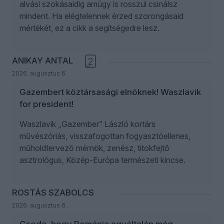
alvási szokásaidig amúgy is rosszul csinálsz
mindent. Ha elégtelennek érzed szorongásaid
mértékét, ez a cikk a segítségedre lesz.
ANIKAY ANTAL
2
2026. augusztus 6.
Gazembert köztársasági elnöknek! Waszlavik
for president!
Waszlavik „Gazember” László kortárs
művészóriás, visszafogottan fogyasztóellenes,
műholdtervező mérnök, zenész, titokfejtő
asztrológus, Közép-Európa természeti kincse.
ROSTÁS SZABOLCS
2026. augusztus 6.