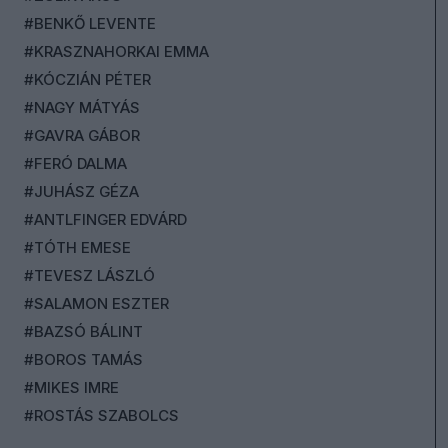
#BENKŐ LEVENTE
#KRASZNAHORKAI EMMA
#KÓCZIÁN PÉTER
#NAGY MÁTYÁS
#GAVRA GÁBOR
#FERÓ DALMA
#JUHÁSZ GÉZA
#ANTLFINGER EDVÁRD
#TÓTH EMESE
#TEVESZ LÁSZLÓ
#SALAMON ESZTER
#BAZSÓ BÁLINT
#BOROS TAMÁS
#MIKES IMRE
#ROSTÁS SZABOLCS