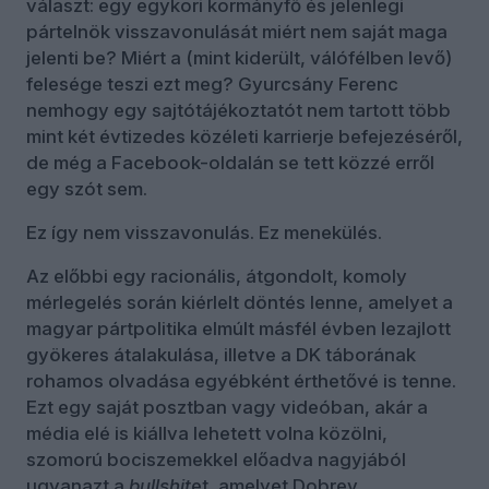
választ: egy egykori kormányfő és jelenlegi
pártelnök visszavonulását miért nem saját maga
jelenti be? Miért a (mint kiderült, válófélben levő)
felesége teszi ezt meg? Gyurcsány Ferenc
nemhogy egy sajtótájékoztatót nem tartott több
mint két évtizedes közéleti karrierje befejezéséről,
de még a Facebook-oldalán se tett közzé erről
egy szót sem.
Ez így nem visszavonulás. Ez menekülés.
Az előbbi egy racionális, átgondolt, komoly
mérlegelés során kiérlelt döntés lenne, amelyet a
magyar pártpolitika elmúlt másfél évben lezajlott
gyökeres átalakulása, illetve a DK táborának
rohamos olvadása egyébként érthetővé is tenne.
Ezt egy saját posztban vagy videóban, akár a
média elé is kiállva lehetett volna közölni,
szomorú bociszemekkel előadva nagyjából
ugyanazt a
bullshit
et, amelyet Dobrev