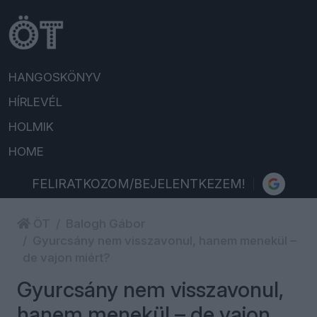
HANGOSKÖNYV
HÍRLEVÉL
HOLMIK
HOME
FELIRATKOZOM/BEJELENTKEZEM!
ÖT
Balogh Gábor
Gyurcsány nem visszavonul, hanem menekül –
de vajon miért?
Gyurcsány nem visszavonul,
hanem menekül – de vajon