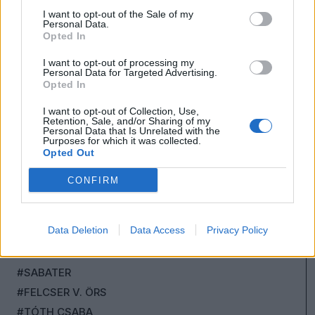
I want to opt-out of the Sale of my
#DR. RATIUS
Personal Data.
#DOBROWIECKI PÉTER
Opted In
#MÁTÉ GERGŐ
I want to opt-out of processing my
Personal Data for Targeted Advertising.
#JÁNOSSY ANDRÁS
Opted In
#ORCSIK ROLAND
I want to opt-out of Collection, Use,
#SOPOTNIK ZOLTÁN
Retention, Sale, and/or Sharing of my
Personal Data that Is Unrelated with the
#ANDRÉ FERENC
Purposes for which it was collected.
Opted Out
#PUROSZ LEONIDASZ
#RÓTH ELZA
CONFIRM
#PORTÖRŐ PÉTER
#NAGY-BATO JONATÁN
Data Deletion
Data Access
Privacy Policy
#RÁTOSI MILÁN
#FONAY TAMÁS
#SABATER
#FELCSER V. ÖRS
#TÓTH CSABA