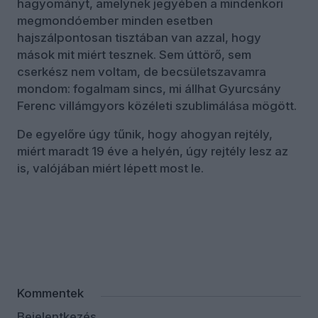
hagyományt, amelynek jegyében a mindenkori
megmondóember minden esetben
hajszálpontosan tisztában van azzal, hogy
mások mit miért tesznek. Sem úttörő, sem
cserkész nem voltam, de becsületszavamra
mondom: fogalmam sincs, mi állhat Gyurcsány
Ferenc villámgyors közéleti szublimálása mögött.
De egyelőre úgy tűnik, hogy ahogyan rejtély,
miért maradt 19 éve a helyén, úgy rejtély lesz az
is, valójában miért lépett most le.
Kommentek
Bejelentkezés