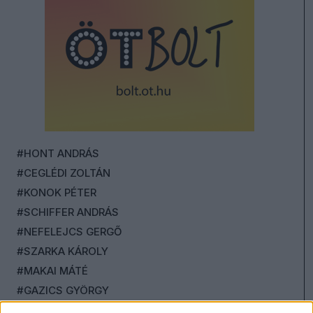
#HONT ANDRÁS
#CEGLÉDI ZOLTÁN
#KONOK PÉTER
#SCHIFFER ANDRÁS
#NEFELEJCS GERGŐ
#SZARKA KÁROLY
#MAKAI MÁTÉ
#GAZICS GYÖRGY
#KOLEK ZSOLT