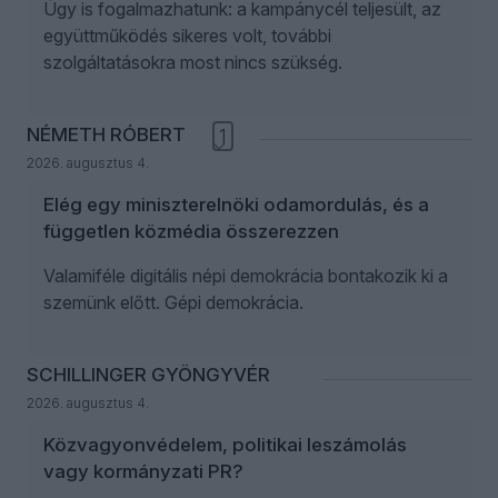
Úgy is fogalmazhatunk: a kampánycél teljesült, az
együttműködés sikeres volt, további
szolgáltatásokra most nincs szükség.
NÉMETH RÓBERT
1
2026. augusztus 4.
Elég egy miniszterelnöki odamordulás, és a
független közmédia összerezzen
Valamiféle digitális népi demokrácia bontakozik ki a
szemünk előtt. Gépi demokrácia.
SCHILLINGER GYÖNGYVÉR
2026. augusztus 4.
Közvagyonvédelem, politikai leszámolás
vagy kormányzati PR?