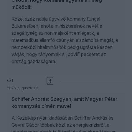
Csoda, hogy Románia egyáltalán még
működik
Közel száz napja ügyvivő kormány fungál
Bukarestben, ahol a miniszterelnök nevét a
szegénység szinonimájaként emlegetik, a
matematikus államfő csúnyán elszámolta magát, a
nemzetközi hitelminősítők pedig ugrásra készen
várják, hogy rányomják a „bóvli” pecsétet az
ország gazdaságára.
ÖT
4
2026. augusztus 6.
Schiffer András: Szégyen, amit Magyar Péter
kormányzás címén művel
A Közelkép nyári kiadásában Schiffer András és
Gavra Gábor többek közt az energiakrízisről, a